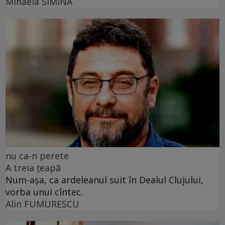
Mihaela SIMINA
nu ca-n perete
A treia țeapă
Num-așa, ca ardeleanul suit în Dealul Clujului,
vorba unui cîntec.
Alin FUMURESCU