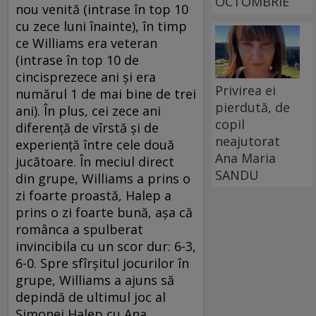
OCTOMBRIE
nou venită (intrase în top 10
cu zece luni înainte), în timp
ce Williams era veteran
(intrase în top 10 de
cincisprezece ani şi era
Privirea ei
numărul 1 de mai bine de trei
pierdută, de
ani). În plus, cei zece ani
copil
diferenţă de vîrstă şi de
neajutorat
experienţă între cele două
Ana Maria
jucătoare. În meciul direct
SANDU
din grupe, Williams a prins o
zi foarte proastă, Halep a
prins o zi foarte bună, aşa că
românca a spulberat
invincibila cu un scor dur: 6-3,
6-0. Spre sfîrşitul jocurilor în
grupe, Williams a ajuns să
depindă de ultimul joc al
Simonei Halep cu Ana