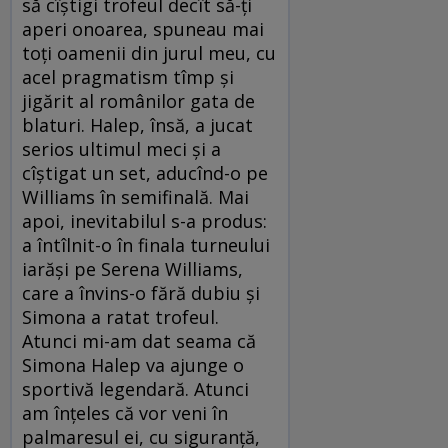
să cîştigi trofeul decît să-ţi
aperi onoarea, spuneau mai
toţi oamenii din jurul meu, cu
acel pragmatism tîmp şi
jigărit al românilor gata de
blaturi. Halep, însă, a jucat
serios ultimul meci şi a
cîştigat un set, aducînd-o pe
Williams în semifinală. Mai
apoi, inevitabilul s-a produs:
a întîlnit-o în finala turneului
iarăşi pe Serena Williams,
care a învins-o fără dubiu şi
Simona a ratat trofeul.
Atunci mi-am dat seama că
Simona Halep va ajunge o
sportivă legendară. Atunci
am înţeles că vor veni în
palmaresul ei, cu siguranţă,