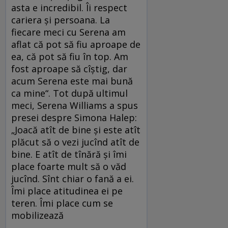
asta e incredibil. Îi respect
cariera şi persoana. La
fiecare meci cu Serena am
aflat că pot să fiu aproape de
ea, că pot să fiu în top. Am
fost aproape să cîştig, dar
acum Serena este mai bună
ca mine“. Tot după ultimul
meci, Serena Williams a spus
presei despre Simona Halep:
„Joacă atît de bine şi este atît
plăcut să o vezi jucînd atît de
bine. E atît de tînără şi îmi
place foarte mult să o văd
jucînd. Sînt chiar o fană a ei.
Îmi place atitudinea ei pe
teren. Îmi place cum se
mobilizează