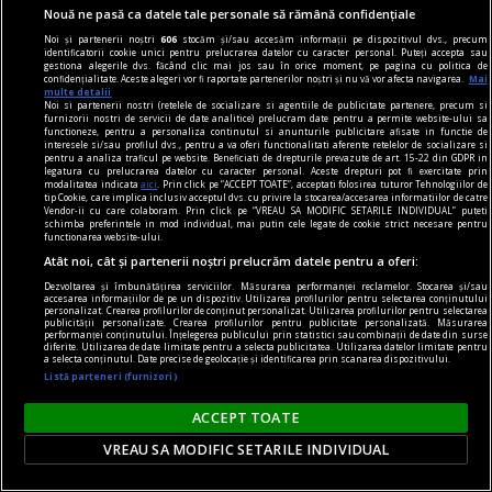
Nouă ne pasă ca datele tale personale să rămână confidențiale
Noi și partenerii noștri
606
stocăm și/sau accesăm informații pe dispozitivul dvs., precum
identificatorii cookie unici pentru prelucrarea datelor cu caracter personal. Puteți accepta sau
gestiona alegerile dvs. făcând clic mai jos sau în orice moment, pe pagina cu politica de
confidențialitate. Aceste alegeri vor fi raportate partenerilor noștri și nu vă vor afecta navigarea.
Mai
multe detalii
viața de capital
Noi si partenerii nostri (retelele de socializare si agentiile de publicitate partenere, precum si
furnizorii nostri de servicii de date analitice) prelucram date pentru a permite website-ului sa
Cînd economia de piață s-a pierdut printre
functioneze, pentru a personaliza continutul si anunturile publicitare afisate in functie de
interesele si/sau profilul dvs., pentru a va oferi functionalitati aferente retelelor de socializare si
proteste
pentru a analiza traficul pe website. Beneficiati de drepturile prevazute de art. 15-22 din GDPR in
legatura cu prelucrarea datelor cu caracter personal. Aceste drepturi pot fi exercitate prin
Întrebarea este: pînă unde vor merge încălcările
modalitatea indicata
aici
. Prin click pe “ACCEPT TOATE”, acceptati folosirea tuturor Tehnologiilor de
tip Cookie, care implica inclusiv acceptul dvs. cu privire la stocarea/accesarea informatiilor de catre
principiilor economiei de piață și cele privind
Vendor-ii cu care colaboram. Prin click pe “VREAU SA MODIFIC SETARILE INDIVIDUAL” puteti
schimba preferintele in mod individual, mai putin cele legate de cookie strict necesare pentru
funcționarea Uniunii Europene?
functionarea website-ului.
Constantin RUDNIŢCHI
Atât noi, cât și partenerii noștri prelucrăm datele pentru a oferi:
Dezvoltarea și îmbunătățirea serviciilor. Măsurarea performanței reclamelor. Stocarea și/sau
accesarea informațiilor de pe un dispozitiv. Utilizarea profilurilor pentru selectarea conținutului
personalizat. Crearea profilurilor de conținut personalizat. Utilizarea profilurilor pentru selectarea
publicității personalizate. Crearea profilurilor pentru publicitate personalizată. Măsurarea
performanței conținutului. Înțelegerea publicului prin statistici sau combinații de date din surse
diferite. Utilizarea de date limitate pentru a selecta publicitatea. Utilizarea datelor limitate pentru
a selecta conținutul. Date precise de geolocație și identificarea prin scanarea dispozitivului.
Listă parteneri (furnizori)
ACCEPT TOATE
VREAU SA MODIFIC SETARILE INDIVIDUAL