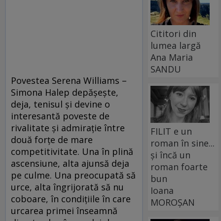
Cititori din
lumea largă
Ana Maria
SANDU
Povestea Serena Williams –
Simona Halep depăşeşte,
deja, tenisul şi devine o
interesantă poveste de
rivalitate şi admiraţie între
FILIT e un
două forţe de mare
roman în sine...
competitivitate. Una în plină
și încă un
ascensiune, alta ajunsă deja
roman foarte
pe culme. Una preocupată să
bun
urce, alta îngrijorată să nu
Ioana
coboare, în condiţiile în care
MOROȘAN
urcarea primei înseamnă