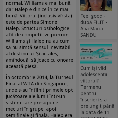
normal. Williams e mai bună,
dar Halep e din ce în ce mai
bună. Viitorul (inclusiv vîrsta)
Feel good -
este de partea Simonei
după FILIT -
Halep. Structuri psihologice
Ana Maria
atît de competitive precum
SANDU
Williams şi Halep nu au cum
să nu simtă sensul inevitabil
al destinului. Şi au ales,
amîndouă, să joace cu onoare
această piesă.
Cum își văd
adolescenții
În octombrie 2014, la Turneul
viitorul? -
Final al WTA din Singapore,
Termenul
unde s-au întîlnit primele opt
pentru
jucătoare ale lumii într-un
înscrieri s-a
sistem care presupune
prelungit până
meciuri în grupe, apoi
la data de 11
semifinale şi finală, Halep era