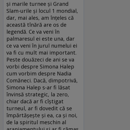
şi marile turnee şi Grand
Slam-urile şi locul 1 mondial,
dar, mai ales, am înţeles că
această tînără are os de
legendă. Ce va veni în
palmaresul ei este una, dar
ce va veni în jurul numelui ei
va fi cu mult mai important.
Peste douăzeci de ani se va
vorbi despre Simona Halep
cum vorbim despre Nadia
Comăneci. Dacă, dimpotrivă,
Simona Halep s-ar fi lăsat
învinsă strategic, la zero,
chiar dacă ar fi cîştigat
turneul, ar fi dovedit că se
împărtăşeşte şi ea, ca şi noi,
de la spiritul meschin al
aranjamentului şi ar fi rămas