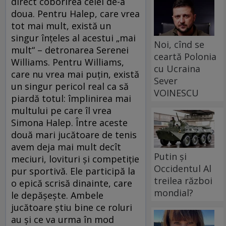
direct coborîrea celei de-a
doua. Pentru Halep, care vrea
tot mai mult, există un
singur înţeles al acestui „mai
Noi, cînd se
mult“ – detronarea Serenei
ceartă Polonia
Williams. Pentru Williams,
cu Ucraina
care nu vrea mai puţin, există
Sever
un singur pericol real ca să
VOINESCU
piardă totul: împlinirea mai
multului pe care îl vrea
Simona Halep. Între aceste
două mari jucătoare de tenis
avem deja mai mult decît
Putin și
meciuri, lovituri şi competiţie
Occidentul Al
pur sportivă. Ele participă la
treilea război
o epică scrisă dinainte, care
mondial?
le depăşeşte. Ambele
jucătoare ştiu bine ce roluri
au şi ce va urma în mod