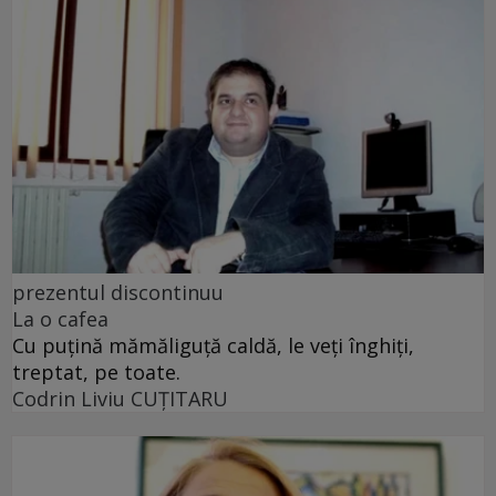
prezentul discontinuu
La o cafea
Cu puţină mămăliguţă caldă, le veţi înghiţi,
treptat, pe toate.
Codrin Liviu CUŢITARU