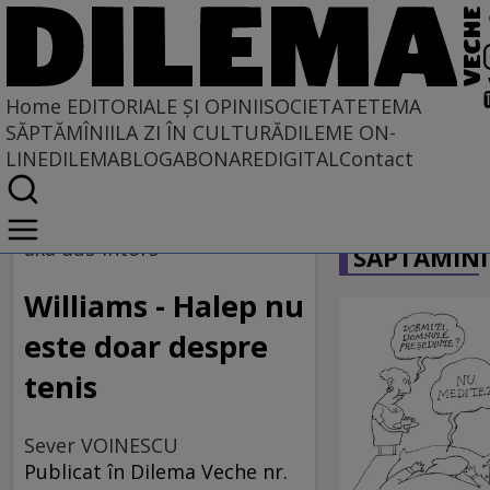
Home
EDITORIALE ȘI OPINII
SOCIETATE
TEMA
SĂPTĂMÎNII
LA ZI ÎN CULTURĂ
DILEME ON-
LINE
DILEMABLOG
ABONARE
DIGITAL
Contact
Home
CARICATU
EDITORIALE ȘI OPINII
axa dus-întors
SĂPTĂMÎNI
PE CE LUME TRĂIM
Williams - Halep nu
este doar despre
tenis
Sever VOINESCU
Publicat în Dilema Veche nr.