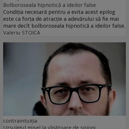
Bolboroseala hipnotică a ideilor false
Condiția necesară pentru a evita acest epilog
este ca forța de atracție a adevărului să fie mai
mare decît bolboroseala hipnotică a ideilor false.
Valeriu STOICA
contraintuiția
Ursulețul mișel la vînătoare de spioni