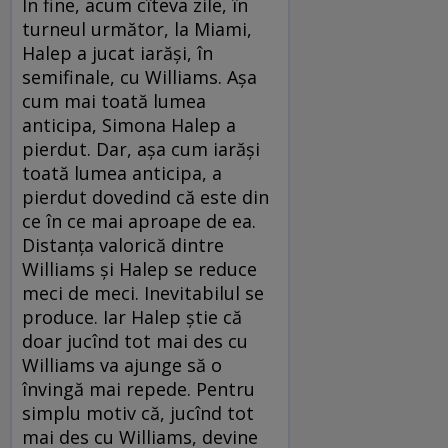
În fine, acum cîteva zile, în
turneul următor, la Miami,
Halep a jucat iarăşi, în
semifinale, cu Williams. Aşa
cum mai toată lumea
anticipa, Simona Halep a
pierdut. Dar, aşa cum iarăşi
toată lumea anticipa, a
pierdut dovedind că este din
ce în ce mai aproape de ea.
Distanţa valorică dintre
Williams şi Halep se reduce
meci de meci. Inevitabilul se
produce. Iar Halep ştie că
doar jucînd tot mai des cu
Williams va ajunge să o
învingă mai repede. Pentru
simplu motiv că, jucînd tot
mai des cu Williams, devine