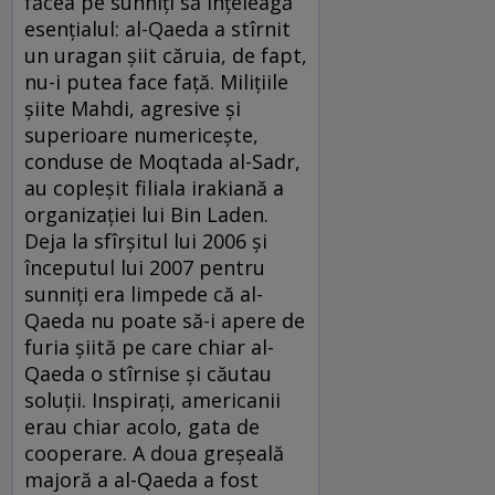
făcea pe sunniţi să înţeleagă
esenţialul: al-Qaeda a stîrnit
un uragan şiit căruia, de fapt,
nu-i putea face faţă. Miliţiile
şiite Mahdi, agresive şi
superioare numericeşte,
conduse de Moqtada al-Sadr,
au copleşit filiala irakiană a
organizaţiei lui Bin Laden.
Deja la sfîrşitul lui 2006 şi
începutul lui 2007 pentru
sunniţi era limpede că al-
Qaeda nu poate să-i apere de
furia şiită pe care chiar al-
Qaeda o stîrnise şi căutau
soluţii. Inspiraţi, americanii
erau chiar acolo, gata de
cooperare. A doua greşeală
majoră a al-Qaeda a fost