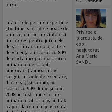
OCTOMBRIE
Irakul.
Iată cifrele pe care experţii le
ştiu bine, sînt cît se poate de
Privirea ei
publice, dar nu prezintă nici
pierdută, de
un interes pentru jurnalele
copil
de ştiri: în ansamblu, actele
neajutorat
de violenţă au scăzut cu 80%
Ana Maria
de cînd a început majorarea
SANDU
numărului de soldaţi
americani (faimoasa the
surge), iar violenţele sectare,
dintre şiiţi şi sunniţi, au
scăzut cu 90%. Iunie şi iulie
2008 au fost lunile în care
numărul civililor ucişi în Irak
a ajuns la cea mai joasă cotă,