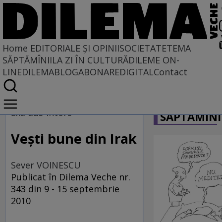
Home
EDITORIALE ȘI OPINII
SOCIETATE
TEMA
SĂPTĂMÎNII
LA ZI ÎN CULTURĂ
DILEME ON-
LINE
DILEMABLOG
ABONARE
DIGITAL
Contact
Home
CARICATU
EDITORIALE ȘI OPINII
axa dus-întors
SĂPTĂMÎNI
PE CE LUME TRĂIM
Vești bune din Irak
Sever VOINESCU
Publicat în Dilema Veche nr.
343 din 9 - 15 septembrie
2010