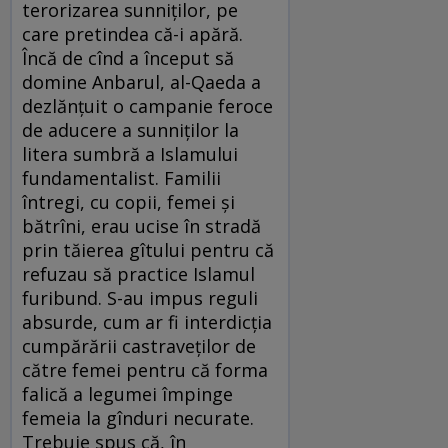
terorizarea sunniţilor, pe
care pretindea că-i apără.
Încă de cînd a început să
domine Anbarul, al-Qaeda a
dezlănţuit o campanie feroce
de aducere a sunniţilor la
litera sumbră a Islamului
fundamentalist. Familii
întregi, cu copii, femei şi
bătrîni, erau ucise în stradă
prin tăierea gîtului pentru că
refuzau să practice Islamul
furibund. S-au impus reguli
absurde, cum ar fi interdicţia
cumpărării castraveţilor de
către femei pentru că forma
falică a legumei împinge
femeia la gînduri necurate.
Trebuie spus că, în