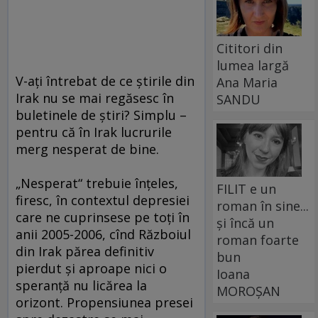
Cititori din
lumea largă
V-aţi întrebat de ce ştirile din
Ana Maria
Irak nu se mai regăsesc în
SANDU
buletinele de ştiri? Simplu –
pentru că în Irak lucrurile
merg nesperat de bine.
„Nesperat“ trebuie înţeles,
FILIT e un
firesc, în contextul depresiei
roman în sine...
care ne cuprinsese pe toţi în
și încă un
anii 2005-2006, cînd Războiul
roman foarte
din Irak părea definitiv
bun
pierdut şi aproape nici o
Ioana
speranţă nu licărea la
MOROȘAN
orizont. Propensiunea presei