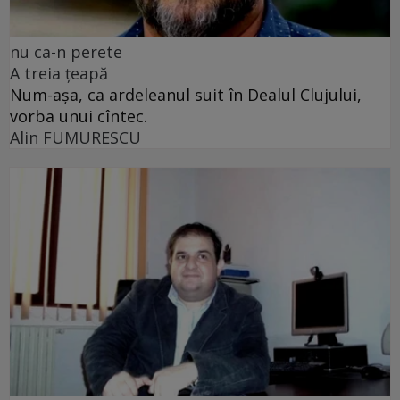
nu ca-n perete
A treia țeapă
Num-așa, ca ardeleanul suit în Dealul Clujului,
vorba unui cîntec.
Alin FUMURESCU