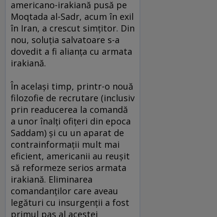
americano-irakiană pusă pe
Moqtada al-Sadr, acum în exil
în Iran, a crescut simţitor. Din
nou, soluţia salvatoare s-a
dovedit a fi alianţa cu armata
irakiană.
În acelaşi timp, printr-o nouă
filozofie de recrutare (inclusiv
prin readucerea la comandă
a unor înalţi ofiţeri din epoca
Saddam) şi cu un aparat de
contrainformaţii mult mai
eficient, americanii au reuşit
să reformeze serios armata
irakiană. Eliminarea
comandanţilor care aveau
legături cu insurgenţii a fost
primul pas al acestei