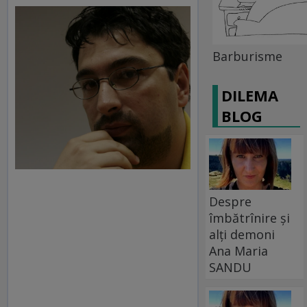
Barburisme
DILEMA
BLOG
Despre
îmbătrînire și
alți demoni
Ana Maria
SANDU