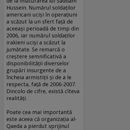
de la înlăturarea lui Saddam
Hussein. Numărul soldaţilor
americani ucişi în operaţiuni
a scăzut la un sfert faţă de
aceeaşi perioadă de timp din
2006, iar numărul soldaţilor
irakieni ucişi a scăzut la
jumătate. Se remarcă o
creştere semnificativă a
disponibilităţii diverselor
grupări insurgente de a
încheia armistiţii şi de a le
respecta, faţă de 2006-2007.
Dincolo de cifre, există cîteva
realităţi.
Poate cea mai importantă
este aceea că organizaţia al-
Qaeda a pierdut sprijinul