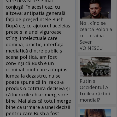
spre dezastre se mai
conjugă, în acest caz, cu
altceva: antipatia generală
faţă de preşedintele Bush.
Noi, cînd se
După ce, cu ajutorul aceleiaşi
ceartă Polonia
prese şi a unei viguroase
cu Ucraina
stîngi intelectuale care
Sever
domină, practic, interfaţa
VOINESCU
mediatică dintre public şi
scena politică, am fost
convinşi că Bush e un
criminal idiot care a împins
lumea la dezastru, nu se
Putin și
poate spune că în Irak s-a
Occidentul Al
produs o cotitură decisivă şi
treilea război
că lucrurile chiar merg spre
mondial?
bine. Mai ales că totul merge
bine ca urmare a unei decizii
pentru care Bush a fost