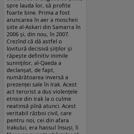
spre lauda lor, să profite
foarte bine. Prima a fost
aruncarea în aer a moscheii
şiite al-Askari din Samarra în
2006 şi, din nou, în 2007.
Crezînd că dă astfel o
lovitură decisivă şiiţilor şi
răpeşte definitiv inimile
sunniţilor, al-Qaeda a
declanşat, de fapt,
numărătoarea inversă a
prezenţei sale în Irak. Acest
act terorist a dus violenţele
etnice din Irak la o culme
neatinsă pînă atunci. Acest
veritabil război civil, care
pentru noi, cei din afara
Irakului, era haosul însuşi, îi