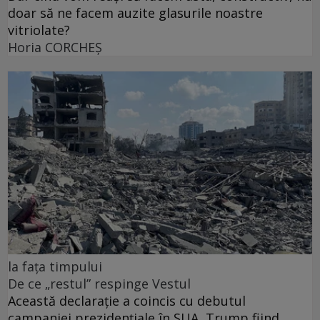
doar să ne facem auzite glasurile noastre
vitriolate?
Horia CORCHEŞ
la fața timpului
De ce „restul” respinge Vestul
Această declarație a coincis cu debutul
campaniei prezidențiale în SUA, Trump fiind