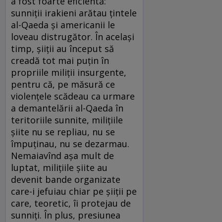
a fost foarte eficientă:
sunniţii irakieni arătau ţintele
al-Qaeda şi americanii le
loveau distrugător. În acelaşi
timp, şiiţii au început să
creadă tot mai puţin în
propriile miliţii insurgente,
pentru că, pe măsură ce
violenţele scădeau ca urmare
a demantelării al-Qaeda în
teritoriile sunnite, miliţiile
şiite nu se repliau, nu se
împuţinau, nu se dezarmau.
Nemaiavînd aşa mult de
luptat, miliţiile şiite au
devenit bande organizate
care-i jefuiau chiar pe şiiţii pe
care, teoretic, îi protejau de
sunniţi. În plus, presiunea