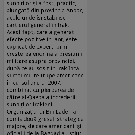
sunniţilor şi a fost, practic,
alungată din provincia Anbar,
acolo unde îşi stabilise
cartierul general în Irak.
Acest fapt, care a generat
efecte pozitive în lanţ, este
explicat de experţi prin
creşterea enormă a presiunii
militare asupra provinciei,
după ce au sosit în Irak încă
şi mai multe trupe americane
în cursul anului 2007,
combinat cu pierderea de
către al-Qaeda a încrederii
sunniţilor irakieni.
Organizaţia lui Bin Laden a
comis două greşeli strategice
majore, de care americanii şi
oficialii de la Bagdad au ştiut,