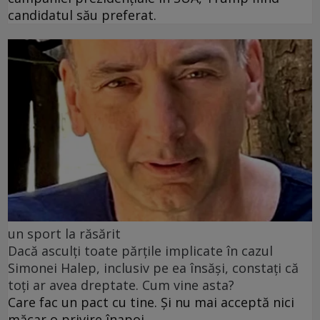
candidatul său preferat.
un sport la răsărit
Dacă asculți toate părțile implicate în cazul
Simonei Halep, inclusiv pe ea însăși, constați că
toți ar avea dreptate. Cum vine asta?
Care fac un pact cu tine. Și nu mai acceptă nici
măcar o privire înapoi.