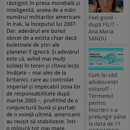
răstignit în presa mondială şi
inteligentă, aceea de a mări
numărul militarilor americani
Feel good -
în Irak, la începutul lui 2007.
după FILIT -
Dar, adevărul are bunul
Ana Maria
obicei de a exista chiar dacă
SANDU
buletinele de ştiri ale
planetei îl ignoră. Şi adevărul
este că, avînd mai mulţi
soldaţi în teren şi cîteva lecţii
învăţate – mai ales de la
Cum își văd
britanici, care au controlat
adolescenții
imperial şi impecabil zona lor
viitorul? -
de responsabilitate după
Termenul
martie 2003 –, profitînd de o
pentru
conjunctură bună şi purtaţi
înscrieri s-a
de o voinţă ultimă, americanii
prelungit până
au reuşit să stabilizeze, într-
la data de 11
o măsură tot mai mare,