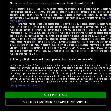
Nouă ne pasă ca datele tale personale să rămână confidențiale
Noi și partenerii noștri
606
stocăm și/sau accesăm informații pe dispozitivul dvs., precum
identificatorii cookie unici pentru prelucrarea datelor cu caracter personal. Puteți accepta sau
gestiona alegerile dvs. făcând clic mai jos sau în orice moment, pe pagina cu politica de
confidențialitate. Aceste alegeri vor fi raportate partenerilor noștri și nu vă vor afecta navigarea.
Mai
multe detalii
Noi si partenerii nostri (retelele de socializare si agentiile de publicitate partenere, precum si
furnizorii nostri de servicii de date analitice) prelucram date pentru a permite website-ului sa
functioneze, pentru a personaliza continutul si anunturile publicitare afisate in functie de
interesele si/sau profilul dvs., pentru a va oferi functionalitati aferente retelelor de socializare si
pentru a analiza traficul pe website. Beneficiati de drepturile prevazute de art. 15-22 din GDPR in
legatura cu prelucrarea datelor cu caracter personal. Aceste drepturi pot fi exercitate prin
modalitatea indicata
aici
. Prin click pe “ACCEPT TOATE”, acceptati folosirea tuturor Tehnologiilor de
tip Cookie, care implica inclusiv acceptul dvs. cu privire la stocarea/accesarea informatiilor de catre
Vendor-ii cu care colaboram. Prin click pe “VREAU SA MODIFIC SETARILE INDIVIDUAL” puteti
schimba preferintele in mod individual, mai putin cele legate de cookie strict necesare pentru
functionarea website-ului.
Atât noi, cât și partenerii noștri prelucrăm datele pentru a oferi:
Dezvoltarea și îmbunătățirea serviciilor. Măsurarea performanței reclamelor. Stocarea și/sau
accesarea informațiilor de pe un dispozitiv. Utilizarea profilurilor pentru selectarea conținutului
personalizat. Crearea profilurilor de conținut personalizat. Utilizarea profilurilor pentru selectarea
contraintuiția
publicității personalizate. Crearea profilurilor pentru publicitate personalizată. Măsurarea
performanței conținutului. Înțelegerea publicului prin statistici sau combinații de date din surse
De ce n-avea Navalnîi șapcă?
diferite. Utilizarea de date limitate pentru a selecta publicitatea. Utilizarea datelor limitate pentru
a selecta conținutul. Date precise de geolocație și identificarea prin scanarea dispozitivului.
Dar trebuie să îi dăm societății ruse credit că
Listă parteneri (furnizori)
măcar a încercat. Sacrificiul lui Navalnîi e dovada.
ACCEPT TOATE
Teodor TIŢĂ
VREAU SA MODIFIC SETARILE INDIVIDUAL