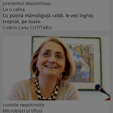
prezentul discontinuu
La o cafea
Cu puţină mămăliguţă caldă, le veţi înghiţi,
treptat, pe toate.
Codrin Liviu CUŢITARU
cuvinte nepotrivite
Microbiști și tifosi