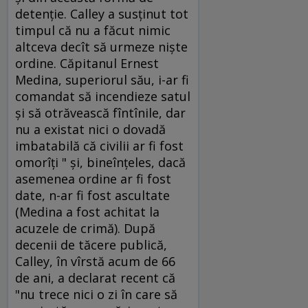
detenţie. Calley a susţinut tot
timpul că nu a făcut nimic
altceva decît să urmeze nişte
ordine. Căpitanul Ernest
Medina, superiorul său, i-ar fi
comandat să incendieze satul
şi să otrăvească fîntînile, dar
nu a existat nici o dovadă
imbatabilă că civilii ar fi fost
omorîţi " şi, bineînţeles, dacă
asemenea ordine ar fi fost
date, n-ar fi fost ascultate
(Medina a fost achitat la
acuzele de crimă). După
decenii de tăcere publică,
Calley, în vîrstă acum de 66
de ani, a declarat recent că
"nu trece nici o zi în care să