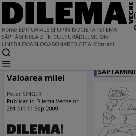
Home
EDITORIALE ȘI OPINII
SOCIETATE
TEMA
SĂPTĂMÎNII
LA ZI ÎN CULTURĂ
DILEME ON-
LINE
DILEMABLOG
ABONARE
DIGITAL
Contact
Home
CARICATU
EDITORIALE ȘI OPINII
SĂPTĂMÎNI
PE CE LUME TRĂIM
Valoarea milei
Peter SINGER
Publicat în Dilema Veche nr.
291 din 11 Sep 2009