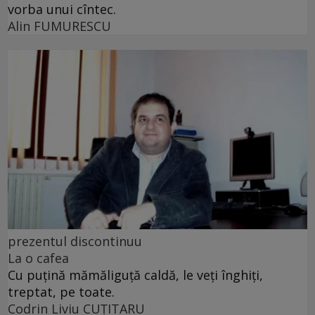
vorba unui cîntec.
Alin FUMURESCU
prezentul discontinuu
La o cafea
Cu puţină mămăliguţă caldă, le veţi înghiţi,
treptat, pe toate.
Codrin Liviu CUŢITARU