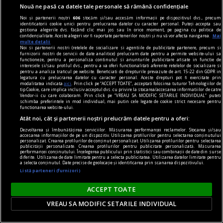
Nouă ne pasă ca datele tale personale să rămână confidențiale
Noi și partenerii noștri
606
stocăm și/sau accesăm informații pe dispozitivul dvs., precum
identificatorii cookie unici pentru prelucrarea datelor cu caracter personal. Puteți accepta sau
gestiona alegerile dvs. făcând clic mai jos sau în orice moment, pe pagina cu politica de
confidențialitate. Aceste alegeri vor fi raportate partenerilor noștri și nu vă vor afecta navigarea.
Mai
multe detalii
Noi si partenerii nostri (retelele de socializare si agentiile de publicitate partenere, precum si
furnizorii nostri de servicii de date analitice) prelucram date pentru a permite website-ului sa
functioneze, pentru a personaliza continutul si anunturile publicitare afisate in functie de
la răscruce de gînduri
interesele si/sau profilul dvs., pentru a va oferi functionalitati aferente retelelor de socializare si
pentru a analiza traficul pe website. Beneficiati de drepturile prevazute de art. 15-22 din GDPR in
Succesiunea
legatura cu prelucrarea datelor cu caracter personal. Aceste drepturi pot fi exercitate prin
modalitatea indicata
aici
. Prin click pe “ACCEPT TOATE”, acceptati folosirea tuturor Tehnologiilor de
Nici Europa nu stă grozav înaintea unor alegeri
tip Cookie, care implica inclusiv acceptul dvs. cu privire la stocarea/accesarea informatiilor de catre
Vendor-ii cu care colaboram. Prin click pe “VREAU SA MODIFIC SETARILE INDIVIDUAL” puteti
care pot să împingă în parlamentele europene
schimba preferintele in mod individual, mai putin cele legate de cookie strict necesare pentru
functionarea website-ului.
diferiți demagogi cu promisiuni maximale și
Atât noi, cât și partenerii noștri prelucrăm datele pentru a oferi:
capacități mediocre.
Dezvoltarea și îmbunătățirea serviciilor. Măsurarea performanței reclamelor. Stocarea și/sau
Andrei CORNEA
accesarea informațiilor de pe un dispozitiv. Utilizarea profilurilor pentru selectarea conținutului
personalizat. Crearea profilurilor de conținut personalizat. Utilizarea profilurilor pentru selectarea
publicității personalizate. Crearea profilurilor pentru publicitate personalizată. Măsurarea
performanței conținutului. Înțelegerea publicului prin statistici sau combinații de date din surse
diferite. Utilizarea de date limitate pentru a selecta publicitatea. Utilizarea datelor limitate pentru
a selecta conținutul. Date precise de geolocație și identificarea prin scanarea dispozitivului.
Listă parteneri (furnizori)
ACCEPT TOATE
VREAU SA MODIFIC SETARILE INDIVIDUAL