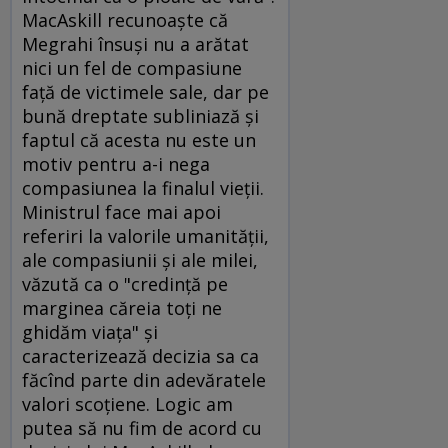
MacAskill recunoaşte că
Megrahi însuşi nu a arătat
nici un fel de compasiune
faţă de victimele sale, dar pe
bună dreptate subliniază şi
faptul că acesta nu este un
motiv pentru a-i nega
compasiunea la finalul vieţii.
Ministrul face mai apoi
referiri la valorile umanităţii,
ale compasiunii şi ale milei,
văzută ca o "credinţă pe
marginea căreia toţi ne
ghidăm viaţa" şi
caracterizează decizia sa ca
făcînd parte din adevăratele
valori scoţiene. Logic am
putea să nu fim de acord cu