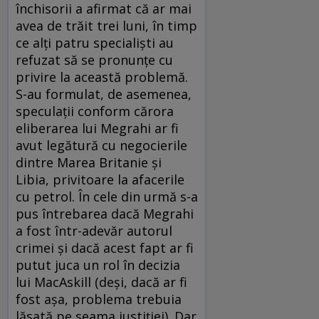
închisorii a afirmat că ar mai
avea de trăit trei luni, în timp
ce alţi patru specialişti au
refuzat să se pronunţe cu
privire la această problemă.
S-au formulat, de asemenea,
speculaţii conform cărora
eliberarea lui Megrahi ar fi
avut legătură cu negocierile
dintre Marea Britanie şi
Libia, privitoare la afacerile
cu petrol. În cele din urmă s-a
pus întrebarea dacă Megrahi
a fost într-adevăr autorul
crimei şi dacă acest fapt ar fi
putut juca un rol în decizia
lui MacAskill (deşi, dacă ar fi
fost aşa, problema trebuia
lăsată pe seama justiţiei). Dar