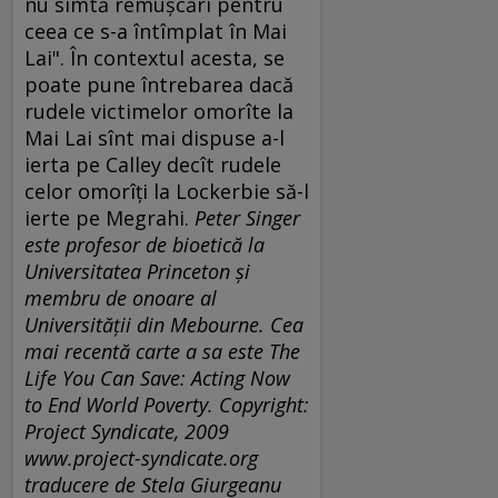
nu simtă remuşcări pentru
ceea ce s-a întîmplat în Mai
Lai". În contextul acesta, se
poate pune întrebarea dacă
rudele victimelor omorîte la
Mai Lai sînt mai dispuse a-l
ierta pe Calley decît rudele
celor omorîţi la Lockerbie să-l
ierte pe Megrahi.
Peter Singer
este profesor de bioetică la
Universitatea Princeton şi
membru de onoare al
Universităţii din Mebourne. Cea
mai recentă carte a sa este The
Life You Can Save: Acting Now
to End World Poverty. Copyright:
Project Syndicate, 2009
www.project-syndicate.org
traducere de Stela Giurgeanu