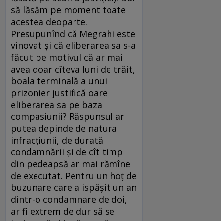
să lăsăm pe moment toate
acestea deoparte.
Presupunînd că Megrahi este
vinovat şi că eliberarea sa s-a
făcut pe motivul că ar mai
avea doar cîteva luni de trăit,
boala terminală a unui
prizonier justifică oare
eliberarea sa pe baza
compasiunii? Răspunsul ar
putea depinde de natura
infracţiunii, de durată
condamnării şi de cît timp
din pedeapsă ar mai rămîne
de executat. Pentru un hoţ de
buzunare care a ispăşit un an
dintr-o condamnare de doi,
ar fi extrem de dur să se