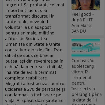
regretul. Şi, probabil, cel mai
important lucru, şi-a
Feel good -
transformat discursul în
după FILIT -
fapte reale, devenind
Ana Maria
voluntar la un adăpost
SANDU
pentru animale, militînd
alături de Societatea
Umanistă din Statele Unite
contra luptelor de cîini. Este
dificil de spus ce bine ar
Cum își văd
putea ieşi din revenirea sa în
adolescenții
echipă, la menirea sa iniţială,
viitorul? -
înainte de a-şi fi terminat
Termenul
completa reabilitare.
pentru
Megrahi a fost acuzat pentru
înscrieri s-a
uciderea a 270 de persoane şi
prelungit până
condamnat la închisoare pe
la data de 11
viaţă. A ispăşit doar şapte ani