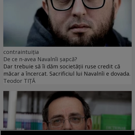
contraintuiția
De ce n-avea Navalnîi șapcă?
Dar trebuie să îi dăm societății ruse credit că
măcar a încercat. Sacrificiul lui Navalnîi e dovada.
Teodor TIŢĂ