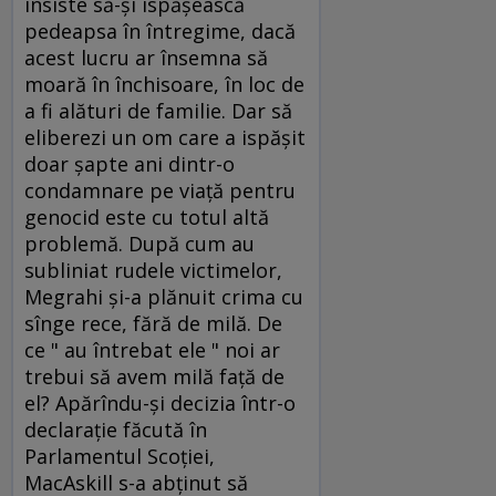
insiste să-şi ispăşească
pedeapsa în întregime, dacă
acest lucru ar însemna să
moară în închisoare, în loc de
a fi alături de familie. Dar să
eliberezi un om care a ispăşit
doar şapte ani dintr-o
condamnare pe viaţă pentru
genocid este cu totul altă
problemă. După cum au
subliniat rudele victimelor,
Megrahi şi-a plănuit crima cu
sînge rece, fără de milă. De
ce " au întrebat ele " noi ar
trebui să avem milă faţă de
el? Apărîndu-şi decizia într-o
declaraţie făcută în
Parlamentul Scoţiei,
MacAskill s-a abţinut să