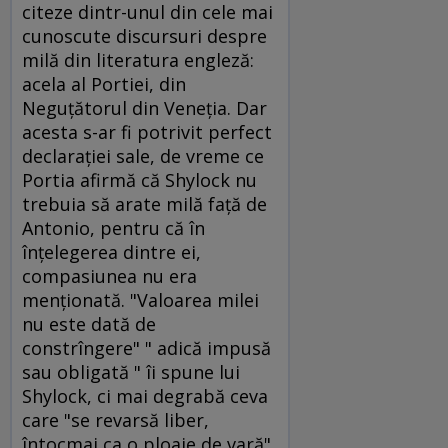
citeze dintr-unul din cele mai
cunoscute discursuri despre
milă din literatura engleză:
acela al Portiei, din
Neguţătorul din Veneţia. Dar
acesta s-ar fi potrivit perfect
declaraţiei sale, de vreme ce
Portia afirmă că Shylock nu
trebuia să arate milă faţă de
Antonio, pentru că în
înţelegerea dintre ei,
compasiunea nu era
menţionată. "Valoarea milei
nu este dată de
constrîngere" " adică impusă
sau obligată " îi spune lui
Shylock, ci mai degrabă ceva
care "se revarsă liber,
întocmai ca o ploaie de vară".