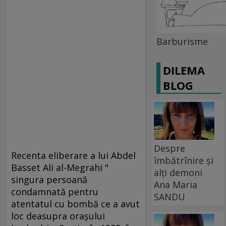
Barburisme
DILEMA
BLOG
Despre
Recenta eliberare a lui Abdel
îmbătrînire și
Basset Ali al-Megrahi "
alți demoni
singura persoană
Ana Maria
condamnată pentru
SANDU
atentatul cu bombă ce a avut
loc deasupra oraşului