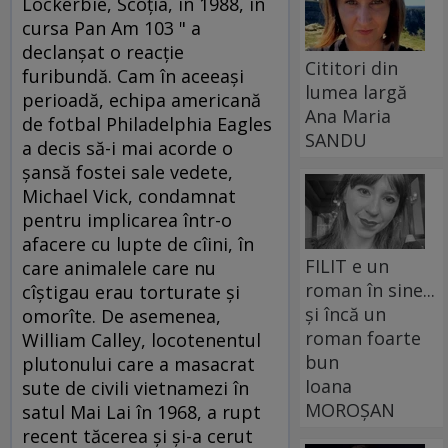
Lockerbie, Scoţia, în 1988, în
cursa Pan Am 103 " a
declanşat o reacţie
Cititori din
furibundă. Cam în aceeaşi
lumea largă
perioadă, echipa americană
Ana Maria
de fotbal Philadelphia Eagles
SANDU
a decis să-i mai acorde o
şansă fostei sale vedete,
Michael Vick, condamnat
pentru implicarea într-o
afacere cu lupte de cîini, în
FILIT e un
care animalele care nu
roman în sine...
cîştigau erau torturate şi
și încă un
omorîte. De asemenea,
roman foarte
William Calley, locotenentul
bun
plutonului care a masacrat
Ioana
sute de civili vietnamezi în
MOROȘAN
satul Mai Lai în 1968, a rupt
recent tăcerea şi şi-a cerut