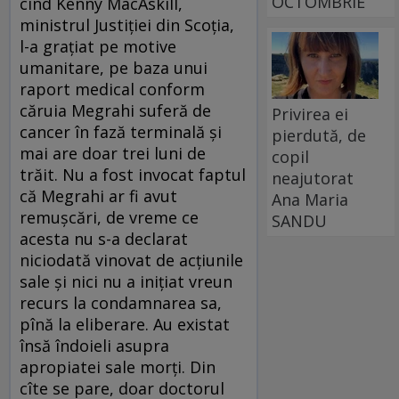
OCTOMBRIE
cînd Kenny MacAskill,
ministrul Justiţiei din Scoţia,
l-a graţiat pe motive
umanitare, pe baza unui
raport medical conform
căruia Megrahi suferă de
Privirea ei
cancer în fază terminală şi
pierdută, de
mai are doar trei luni de
copil
trăit. Nu a fost invocat faptul
neajutorat
că Megrahi ar fi avut
Ana Maria
remuşcări, de vreme ce
SANDU
acesta nu s-a declarat
niciodată vinovat de acţiunile
sale şi nici nu a iniţiat vreun
recurs la condamnarea sa,
pînă la eliberare. Au existat
însă îndoieli asupra
apropiatei sale morţi. Din
cîte se pare, doar doctorul