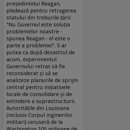
preşedintelui Reagan,
pledează pentru retragerea
statului din treburile ţării:
"Nu Guvernul este soluţia
problemelor noastre -
spunea Reagan - el este o
parte a problemei". S-ar
putea ca după dezastrul de
acum, experimentul
Guvernului retras să fie
reconsiderat şi să se
analizeze planurile de sprijin
central pentru iniţiativele
locale de consolidare şi de
extindere a suprastructurii.
Autorităţile din Louisiana
(inclusiv Corpul inginerilor
militari) ceruseră de la
Washington 105 milioane de