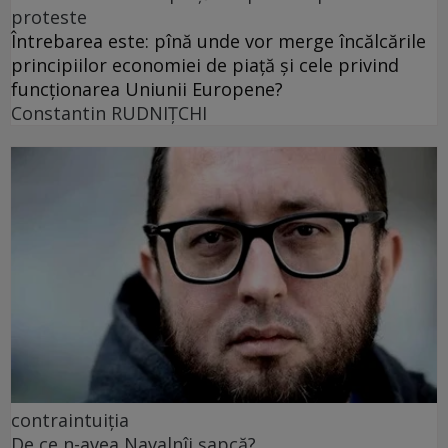
proteste
Întrebarea este: pînă unde vor merge încălcările
principiilor economiei de piață și cele privind
funcționarea Uniunii Europene?
Constantin RUDNIŢCHI
contraintuiția
De ce n-avea Navalnîi șapcă?