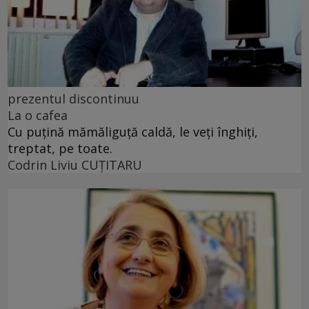
prezentul discontinuu
La o cafea
Cu puţină mămăliguţă caldă, le veţi înghiţi,
treptat, pe toate.
Codrin Liviu CUŢITARU