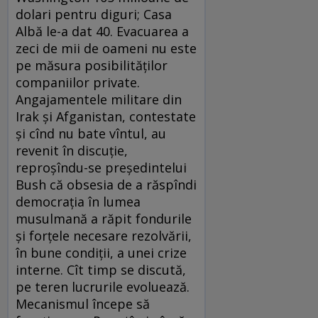
dolari pentru diguri; Casa
Albă le-a dat 40. Evacuarea a
zeci de mii de oameni nu este
pe măsura posibilităţilor
companiilor private.
Angajamentele militare din
Irak şi Afganistan, contestate
şi cînd nu bate vîntul, au
revenit în discuţie,
reproşîndu-se preşedintelui
Bush că obsesia de a răspîndi
democraţia în lumea
musulmană a răpit fondurile
şi forţele necesare rezolvării,
în bune condiţii, a unei crize
interne. Cît timp se discută,
pe teren lucrurile evoluează.
Mecanismul începe să