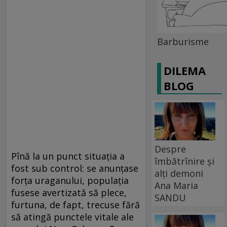
Barburisme
DILEMA
BLOG
Despre
Pînă la un punct situaţia a
îmbătrînire și
fost sub control: se anunţase
alți demoni
forţa uraganului, populaţia
Ana Maria
fusese avertizată să plece,
SANDU
furtuna, de fapt, trecuse fără
să atingă punctele vitale ale