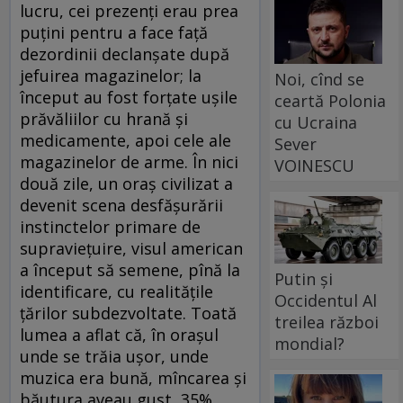
lucru, cei prezenţi erau prea
puţini pentru a face faţă
dezordinii declanşate după
jefuirea magazinelor; la
Noi, cînd se
început au fost forţate uşile
ceartă Polonia
prăvăliilor cu hrană şi
cu Ucraina
medicamente, apoi cele ale
Sever
magazinelor de arme. În nici
VOINESCU
două zile, un oraş civilizat a
devenit scena desfăşurării
instinctelor primare de
supravieţuire, visul american
a început să semene, pînă la
Putin și
identificare, cu realităţile
Occidentul Al
ţărilor subdezvoltate. Toată
treilea război
lumea a aflat că, în oraşul
mondial?
unde se trăia uşor, unde
muzica era bună, mîncarea şi
băutura aveau gust, 35%