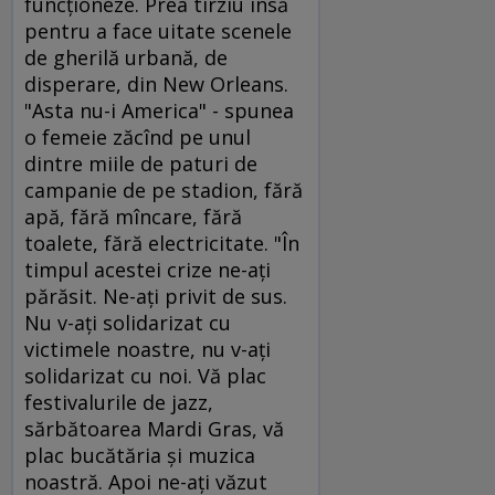
funcţioneze. Prea tîrziu însă
pentru a face uitate scenele
de gherilă urbană, de
disperare, din New Orleans.
"Asta nu-i America" - spunea
o femeie zăcînd pe unul
dintre miile de paturi de
campanie de pe stadion, fără
apă, fără mîncare, fără
toalete, fără electricitate. "În
timpul acestei crize ne-aţi
părăsit. Ne-aţi privit de sus.
Nu v-aţi solidarizat cu
victimele noastre, nu v-aţi
solidarizat cu noi. Vă plac
festivalurile de jazz,
sărbătoarea Mardi Gras, vă
plac bucătăria şi muzica
noastră. Apoi ne-aţi văzut