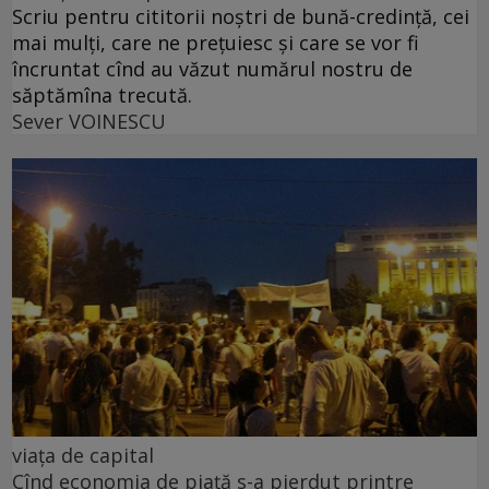
Scriu pentru cititorii noștri de bună-credință, cei
mai mulți, care ne prețuiesc și care se vor fi
încruntat cînd au văzut numărul nostru de
săptămîna trecută.
Sever VOINESCU
viața de capital
Cînd economia de piață s-a pierdut printre