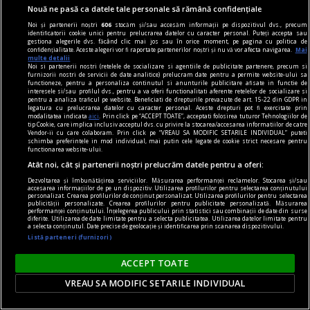
Nouă ne pasă ca datele tale personale să rămână confidențiale
Noi și partenerii noștri
606
stocăm și/sau accesăm informații pe dispozitivul dvs., precum
identificatorii cookie unici pentru prelucrarea datelor cu caracter personal. Puteți accepta sau
gestiona alegerile dvs. făcând clic mai jos sau în orice moment, pe pagina cu politica de
confidențialitate. Aceste alegeri vor fi raportate partenerilor noștri și nu vă vor afecta navigarea.
Mai
multe detalii
Noi si partenerii nostri (retelele de socializare si agentiile de publicitate partenere, precum si
furnizorii nostri de servicii de date analitice) prelucram date pentru a permite website-ului sa
functioneze, pentru a personaliza continutul si anunturile publicitare afisate in functie de
interesele si/sau profilul dvs., pentru a va oferi functionalitati aferente retelelor de socializare si
pentru a analiza traficul pe website. Beneficiati de drepturile prevazute de art. 15-22 din GDPR in
legatura cu prelucrarea datelor cu caracter personal. Aceste drepturi pot fi exercitate prin
modalitatea indicata
aici
. Prin click pe “ACCEPT TOATE”, acceptati folosirea tuturor Tehnologiilor de
tip Cookie, care implica inclusiv acceptul dvs. cu privire la stocarea/accesarea informatiilor de catre
Vendor-ii cu care colaboram. Prin click pe “VREAU SA MODIFIC SETARILE INDIVIDUAL” puteti
schimba preferintele in mod individual, mai putin cele legate de cookie strict necesare pentru
functionarea website-ului.
Atât noi, cât și partenerii noștri prelucrăm datele pentru a oferi:
cuvinte nepotrivite
Dezvoltarea și îmbunătățirea serviciilor. Măsurarea performanței reclamelor. Stocarea și/sau
Înscenări
accesarea informațiilor de pe un dispozitiv. Utilizarea profilurilor pentru selectarea conținutului
personalizat. Crearea profilurilor de conținut personalizat. Utilizarea profilurilor pentru selectarea
În lipsa exemplelor, utilizatorul obișnuit al
publicității personalizate. Crearea profilurilor pentru publicitate personalizată. Măsurarea
performanței conținutului. Înțelegerea publicului prin statistici sau combinații de date din surse
dicționarului nu poate fi sigur de excluderea unei
diferite. Utilizarea de date limitate pentru a selecta publicitatea. Utilizarea datelor limitate pentru
a selecta conținutul. Date precise de geolocație și identificarea prin scanarea dispozitivului.
construcții.
Listă parteneri (furnizori)
Rodica ZAFIU
ACCEPT TOATE
VREAU SA MODIFIC SETARILE INDIVIDUAL