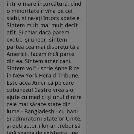
într-o mare încurcătură, cînd
o minoritate îi vîna pe cei
slabi, şi ne-aţi întors spatele.
Sîntem mult mai mult decît
atît. Şi chiar dacă părem
exotici şi uneori sîntem
partea cea mai dispreţuită a
Americii, facem încă parte
din ea. Sîntem americani.
Sîntem voi" - scrie Anne Rice
în New York Herald Tribune.
Este acea Americă pe care
cubanezul Castro vrea s-o
ajute cu medici şi unul dintre
cele mai sărace state din
lume - Bangladesh - cu bani.
Şi admiratorii Statelor Unite,
şi detractorii lor ar trebui să
ţină seama de existenţa unei