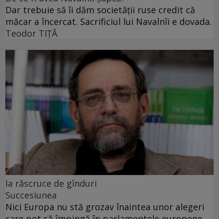
Dar trebuie să îi dăm societății ruse credit că
măcar a încercat. Sacrificiul lui Navalnîi e dovada.
Teodor TIŢĂ
la răscruce de gînduri
Succesiunea
Nici Europa nu stă grozav înaintea unor alegeri
care pot să împingă în parlamentele europene