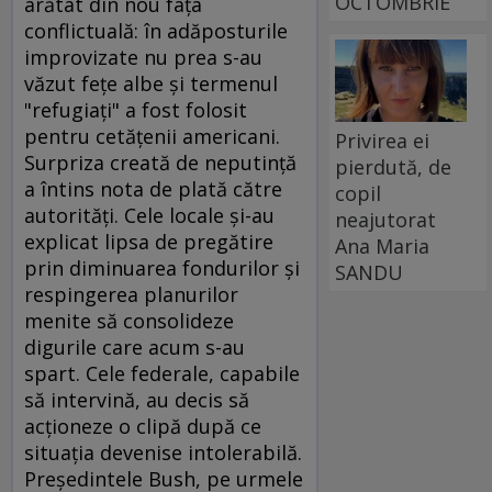
OCTOMBRIE
arătat din nou faţa
conflictuală: în adăposturile
improvizate nu prea s-au
văzut feţe albe şi termenul
"refugiaţi" a fost folosit
pentru cetăţenii americani.
Privirea ei
Surpriza creată de neputinţă
pierdută, de
a întins nota de plată către
copil
autorităţi. Cele locale şi-au
neajutorat
explicat lipsa de pregătire
Ana Maria
prin diminuarea fondurilor şi
SANDU
respingerea planurilor
menite să consolideze
digurile care acum s-au
spart. Cele federale, capabile
să intervină, au decis să
acţioneze o clipă după ce
situaţia devenise intolerabilă.
Preşedintele Bush, pe urmele