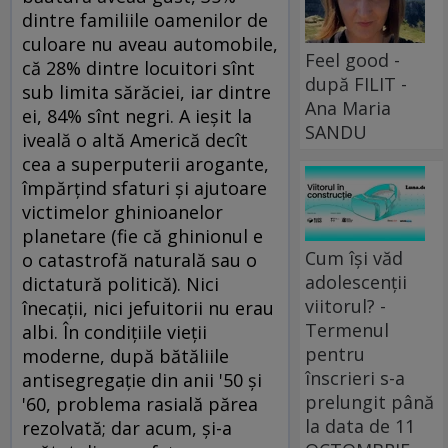
dintre familiile oamenilor de
culoare nu aveau automobile,
Feel good -
că 28% dintre locuitori sînt
după FILIT -
sub limita sărăciei, iar dintre
Ana Maria
ei, 84% sînt negri. A ieşit la
SANDU
iveală o altă Americă decît
cea a superputerii arogante,
împărţind sfaturi şi ajutoare
victimelor ghinioanelor
planetare (fie că ghinionul e
Cum își văd
o catastrofă naturală sau o
adolescenții
dictatură politică). Nici
viitorul? -
înecaţii, nici jefuitorii nu erau
Termenul
albi. În condiţiile vieţii
pentru
moderne, după bătăliile
înscrieri s-a
antisegregaţie din anii '50 şi
prelungit până
'60, problema rasială părea
la data de 11
rezolvată; dar acum, şi-a