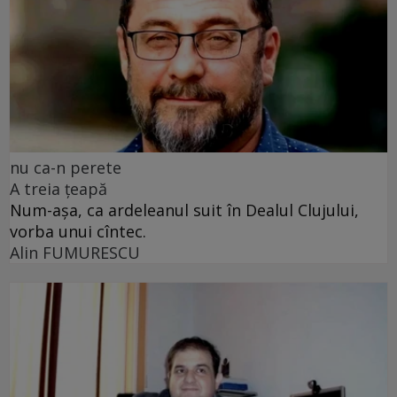
nu ca-n perete
A treia țeapă
Num-așa, ca ardeleanul suit în Dealul Clujului,
vorba unui cîntec.
Alin FUMURESCU