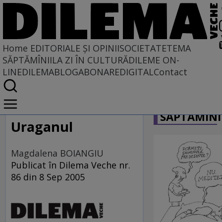
Home
EDITORIALE ȘI OPINII
SOCIETATE
TEMA
SĂPTĂMÎNII
LA ZI ÎN CULTURĂ
DILEME ON-
LINE
DILEMABLOG
ABONARE
DIGITAL
Contact
Home
CARICATU
EDITORIALE ȘI OPINII
SĂPTĂMÎNI
PE CE LUME TRĂIM
Uraganul
Magdalena BOIANGIU
Publicat în Dilema Veche nr.
86 din 8 Sep 2005