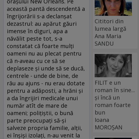
oraşului New Orleans. Pe
această pantă descendentă a
îngrijorării s-a declanşat
Cititori din
dezastrul: au apărut găuri
lumea largă
imense în diguri, apa a
Ana Maria
năvălit peste tot, s-a
SANDU
constatat că foarte mulţi
oameni nu au plecat pentru
că n-aveau cu ce să se
deplaseze şi unde să se ducă,
centrele - unde de bine, de
FILIT e un
rău au ajuns - nu erau dotate
roman în sine...
pentru a adăposti, a hrăni şi
și încă un
a da îngrijiri medicale unui
roman foarte
număr atît de mare de
bun
oameni; poliţiştii, o bună
Ioana
parte preocupaţi să-şi
MOROȘAN
salveze propria familie, alţii,
ei înşişi izolaţi, n-au venit la