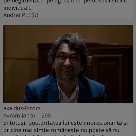
pe negativitate, pe agresiune, pe obsesii strict
individuale.
Andrei PLEŞU
axa dus-întors
Avram Iancu – 200
Și totuși, posteritatea lui este impresionantă și
oricine mai simte românește nu poate să nu