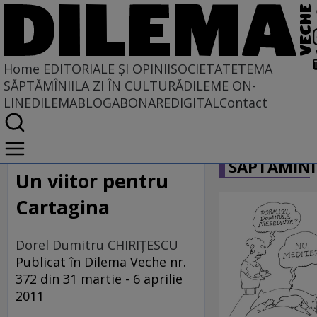
Home
EDITORIALE ȘI OPINII
SOCIETATE
TEMA
SĂPTĂMÎNII
LA ZI ÎN CULTURĂ
DILEME ON-
LINE
DILEMABLOG
ABONARE
DIGITAL
Contact
Home
CARICATU
EDITORIALE ȘI OPINII
SĂPTĂMÎNI
PE CE LUME TRĂIM
Un viitor pentru
Cartagina
Dorel Dumitru CHIRIŢESCU
Publicat în Dilema Veche nr.
372 din 31 martie - 6 aprilie
2011