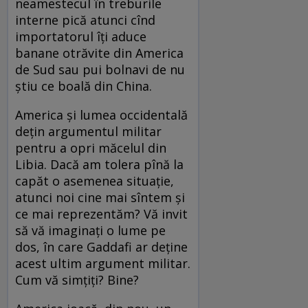
neamestecul în treburile
interne pică atunci cînd
importatorul îţi aduce
banane otrăvite din America
de Sud sau pui bolnavi de nu
ştiu ce boală din China.
America şi lumea occidentală
deţin argumentul militar
pentru a opri măcelul din
Libia. Dacă am tolera pînă la
capăt o asemenea situaţie,
atunci noi cine mai sîntem şi
ce mai reprezentăm? Vă invit
să vă imaginaţi o lume pe
dos, în care Gaddafi ar deţine
acest ultim argument militar.
Cum vă simţiţi? Bine?