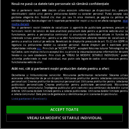
prof, viața mea
Nouă ne pasă ca datele tale personale să rămână confidențiale
Timpul blamării
Noi și partenerii noștri
606
stocăm și/sau accesăm informații pe dispozitivul dvs., precum
Dar cînd vom reuși să facem asta, constructiv, nu
identificatorii cookie unici pentru prelucrarea datelor cu caracter personal. Puteți accepta sau
gestiona alegerile dvs. făcând clic mai jos sau în orice moment, pe pagina cu politica de
doar să ne facem auzite glasurile noastre
confidențialitate. Aceste alegeri vor fi raportate partenerilor noștri și nu vă vor afecta navigarea.
Mai
multe detalii
vitriolate?
Noi si partenerii nostri (retelele de socializare si agentiile de publicitate partenere, precum si
furnizorii nostri de servicii de date analitice) prelucram date pentru a permite website-ului sa
Horia CORCHEŞ
functioneze, pentru a personaliza continutul si anunturile publicitare afisate in functie de
interesele si/sau profilul dvs., pentru a va oferi functionalitati aferente retelelor de socializare si
pentru a analiza traficul pe website. Beneficiati de drepturile prevazute de art. 15-22 din GDPR in
legatura cu prelucrarea datelor cu caracter personal. Aceste drepturi pot fi exercitate prin
modalitatea indicata
aici
. Prin click pe “ACCEPT TOATE”, acceptati folosirea tuturor Tehnologiilor de
tip Cookie, care implica inclusiv acceptul dvs. cu privire la stocarea/accesarea informatiilor de catre
Vendor-ii cu care colaboram. Prin click pe “VREAU SA MODIFIC SETARILE INDIVIDUAL” puteti
schimba preferintele in mod individual, mai putin cele legate de cookie strict necesare pentru
functionarea website-ului.
Atât noi, cât și partenerii noștri prelucrăm datele pentru a oferi:
Dezvoltarea și îmbunătățirea serviciilor. Măsurarea performanței reclamelor. Stocarea și/sau
accesarea informațiilor de pe un dispozitiv. Utilizarea profilurilor pentru selectarea conținutului
personalizat. Crearea profilurilor de conținut personalizat. Utilizarea profilurilor pentru selectarea
publicității personalizate. Crearea profilurilor pentru publicitate personalizată. Măsurarea
performanței conținutului. Înțelegerea publicului prin statistici sau combinații de date din surse
diferite. Utilizarea de date limitate pentru a selecta publicitatea. Utilizarea datelor limitate pentru
a selecta conținutul. Date precise de geolocație și identificarea prin scanarea dispozitivului.
Listă parteneri (furnizori)
ACCEPT TOATE
VREAU SA MODIFIC SETARILE INDIVIDUAL
la fața timpului