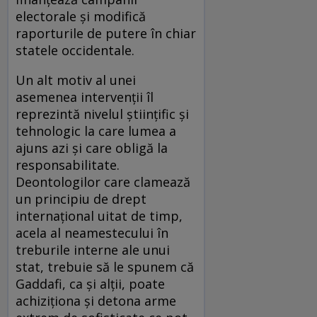
electorale şi modifică
raporturile de putere în chiar
statele occidentale.
Un alt motiv al unei
asemenea intervenţii îl
reprezintă nivelul ştiinţific şi
tehnologic la care lumea a
ajuns azi şi care obligă la
responsabilitate.
Deontologilor care clamează
un principiu de drept
internaţional uitat de timp,
acela al neamestecului în
treburile interne ale unui
stat, trebuie să le spunem că
Gaddafi, ca şi alţii, poate
achiziţiona şi detona arme