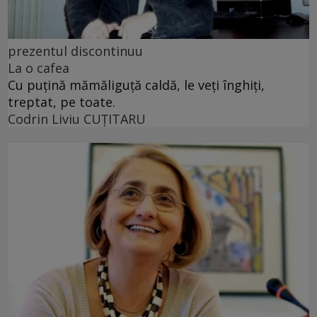
prezentul discontinuu
La o cafea
Cu puţină mămăliguţă caldă, le veţi înghiţi,
treptat, pe toate.
Codrin Liviu CUŢITARU