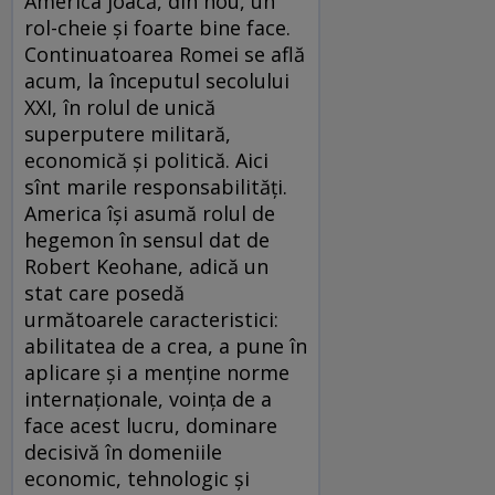
America joacă, din nou, un
rol-cheie şi foarte bine face.
Continuatoarea Romei se află
acum, la începutul secolului
XXI, în rolul de unică
superputere militară,
economică şi politică. Aici
sînt marile responsabilităţi.
America îşi asumă rolul de
hegemon în sensul dat de
Robert Keohane, adică un
stat care posedă
următoarele caracteristici:
abilitatea de a crea, a pune în
aplicare şi a menţine norme
internaţionale, voinţa de a
face acest lucru, dominare
decisivă în domeniile
economic, tehnologic şi