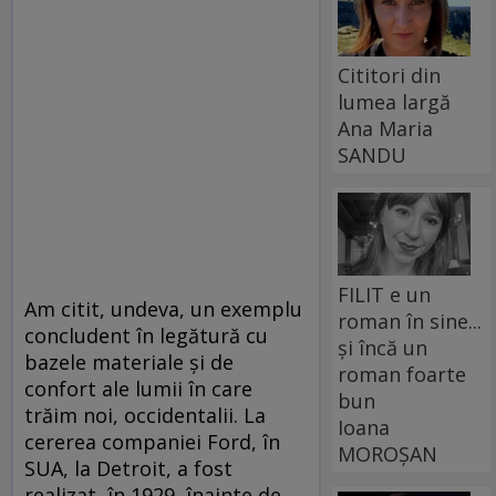
Cititori din
lumea largă
Ana Maria
SANDU
FILIT e un
Am citit, undeva, un exemplu
roman în sine...
concludent în legătură cu
și încă un
bazele materiale şi de
roman foarte
confort ale lumii în care
bun
trăim noi, occidentalii. La
Ioana
cererea companiei Ford, în
MOROȘAN
SUA, la Detroit, a fost
realizat, în 1929, înainte de