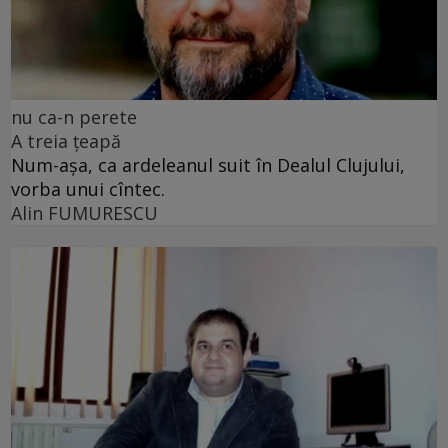
nu ca-n perete
A treia țeapă
Num-așa, ca ardeleanul suit în Dealul Clujului,
vorba unui cîntec.
Alin FUMURESCU