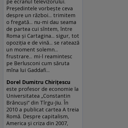
pe ecranul televizorului.
Preşedintele vorbeşte ceva
despre un război... trimitem
o fregată... nu-mi dau seama
de partea cui sîntem, între
Roma şi Cartagina... sigur, tot
opoziţia e de vină... se ratează
un moment solemn...
frustrare... mi-l reamintesc
pe Berlusconi cum săruta
mîna lui Gaddafi...
Dorel Dumitru Chiriţescu
este profesor de economie la
Universitatea „Constantin
Brâncuşi“ din Tîrgu-Jiu. În
2010 a publicat cartea A treia
Romă. Despre capitalism,
America şi criza din 2007,