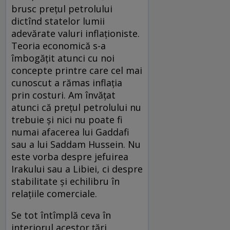
brusc preţul petrolului
dictînd statelor lumii
adevărate valuri inflaţioniste.
Teoria economică s-a
îmbogăţit atunci cu noi
concepte printre care cel mai
cunoscut a rămas inflaţia
prin costuri. Am învăţat
atunci că preţul petrolului nu
trebuie şi nici nu poate fi
numai afacerea lui Gaddafi
sau a lui Saddam Hussein. Nu
este vorba despre jefuirea
Irakului sau a Libiei, ci despre
stabilitate şi echilibru în
relaţiile comerciale.
Se tot întîmplă ceva în
interiorul acestor ţări.