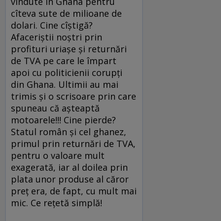
vîndute în Ghana pentru
cîteva sute de milioane de
dolari. Cine cîştigă?
Afaceriştii noştri prin
profituri uriaşe şi returnări
de TVA pe care le împart
apoi cu politicienii corupţi
din Ghana. Ultimii au mai
trimis şi o scrisoare prin care
spuneau că aşteaptă
motoarele!!! Cine pierde?
Statul român şi cel ghanez,
primul prin returnări de TVA,
pentru o valoare mult
exagerată, iar al doilea prin
plata unor produse al căror
preţ era, de fapt, cu mult mai
mic. Ce reţetă simplă!