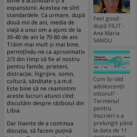
lume a acumulării şi a
expansiunii. Acestea ne sînt
standardele. Ca urmare, după
Feel good -
două mii de ani, media de
după FILIT -
viaţă a unui om a ajuns de la
Ana Maria
30-40 de ani la 70-80 de ani.
SANDU
Trăim mai mult şi mai bine,
permiţîndu-ne ca aproximativ
2/3 din timp să fie al nostru
pentru famile, prieteni,
distracţie, îngrijire, somn,
Cum își văd
cultură, sănătate ş.a.m.d.
adolescenții
Este bine să ne reamintim
viitorul? -
aceste lucruri atunci cînd
Termenul
discutăm despre războiul din
pentru
Libia.
înscrieri s-a
prelungit până
Dar înainte de a continua
la data de 11
discuţia, să facem puţină