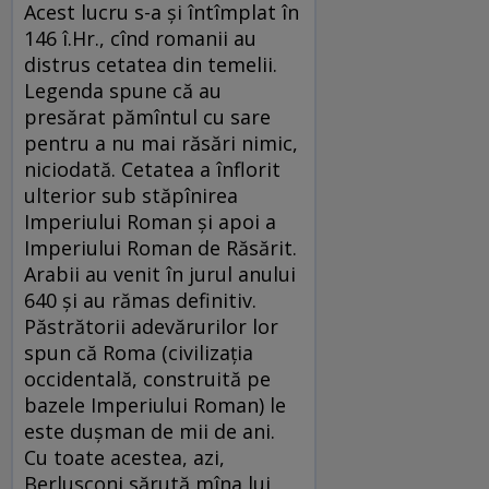
Acest lucru s-a şi întîmplat în
146 î.Hr., cînd romanii au
distrus cetatea din temelii.
Legenda spune că au
presărat pămîntul cu sare
pentru a nu mai răsări nimic,
niciodată. Cetatea a înflorit
ulterior sub stăpînirea
Imperiului Roman şi apoi a
Imperiului Roman de Răsărit.
Arabii au venit în jurul anului
640 şi au rămas definitiv.
Păstrătorii adevărurilor lor
spun că Roma (civilizaţia
occidentală, construită pe
bazele Imperiului Roman) le
este duşman de mii de ani.
Cu toate acestea, azi,
Berlusconi sărută mîna lui