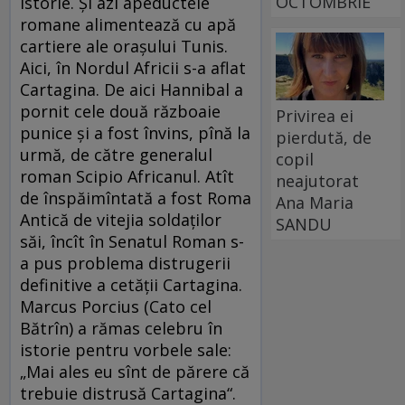
OCTOMBRIE
istorie. Şi azi apeductele
romane alimentează cu apă
cartiere ale oraşului Tunis.
Aici, în Nordul Africii s-a aflat
Cartagina. De aici Hannibal a
pornit cele două războaie
Privirea ei
punice şi a fost învins, pînă la
pierdută, de
urmă, de către generalul
copil
roman Scipio Africanul. Atît
neajutorat
de înspăimîntată a fost Roma
Ana Maria
Antică de vitejia soldaţilor
SANDU
săi, încît în Senatul Roman s-
a pus problema distrugerii
definitive a cetăţii Cartagina.
Marcus Porcius (Cato cel
Bătrîn) a rămas celebru în
istorie pentru vorbele sale:
„Mai ales eu sînt de părere că
trebuie distrusă Cartagina“.