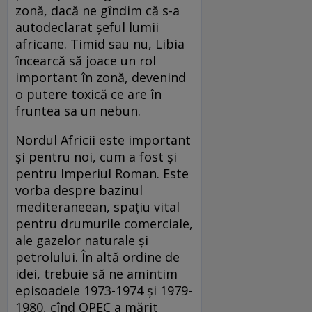
zonă, dacă ne gîndim că s-a
autodeclarat şeful lumii
africane. Timid sau nu, Libia
încearcă să joace un rol
important în zonă, devenind
o putere toxică ce are în
fruntea sa un nebun.
Nordul Africii este important
şi pentru noi, cum a fost şi
pentru Imperiul Roman. Este
vorba despre bazinul
mediteraneean, spaţiu vital
pentru drumurile comerciale,
ale gazelor naturale şi
petrolului. În altă ordine de
idei, trebuie să ne amintim
episoadele 1973-1974 şi 1979-
1980, cînd OPEC a mărit