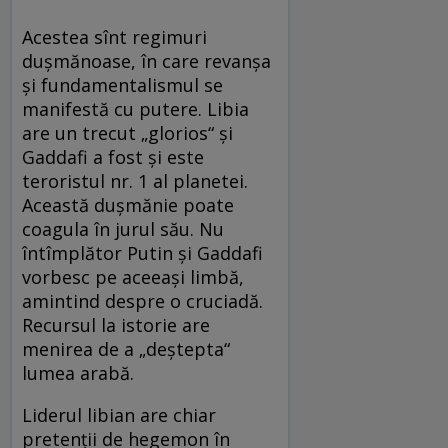
Acestea sînt regimuri
duşmănoase, în care revanşa
şi fundamentalismul se
manifestă cu putere. Libia
are un trecut „glorios“ şi
Gaddafi a fost şi este
teroristul nr. 1 al planetei.
Această duşmănie poate
coagula în jurul său. Nu
întîmplător Putin şi Gaddafi
vorbesc pe aceeaşi limbă,
amintind despre o cruciadă.
Recursul la istorie are
menirea de a „deştepta“
lumea arabă.
Liderul libian are chiar
pretenţii de hegemon în