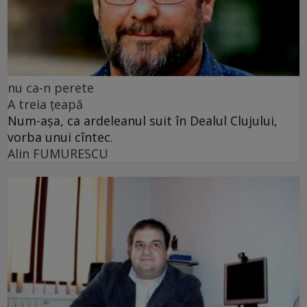
nu ca-n perete
A treia țeapă
Num-așa, ca ardeleanul suit în Dealul Clujului,
vorba unui cîntec.
Alin FUMURESCU