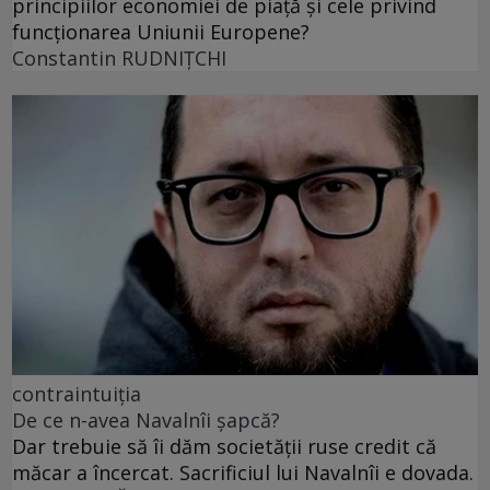
principiilor economiei de piață și cele privind
funcționarea Uniunii Europene?
Constantin RUDNIŢCHI
contraintuiția
De ce n-avea Navalnîi șapcă?
Dar trebuie să îi dăm societății ruse credit că
măcar a încercat. Sacrificiul lui Navalnîi e dovada.