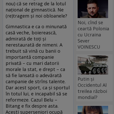
nou) că se retrag de la lotul
naţional de gimnastică. Ne
(re)tragem şi noi obloanele?
Noi, cînd se
Gimnastica e ca o minunată
ceartă Polonia
casă veche, boierească,
cu Ucraina
admirată de toţi şi
Sever
nerestaurată de nimeni. A
VOINESCU
trebuit să vină cu banii o
importantă companie
privată – cu mari datorii
morale la stat, e drept – ca
să fie lansată o adevărată
Putin și
campanie de strîns talente.
Occidentul Al
Dar acest sport, ca şi sportul
treilea război
în totul lui, e incapabil să se
mondial?
reformeze. Cazul Belu –
Bitang e fix despre asta.
Aceşti superseniori ocupă