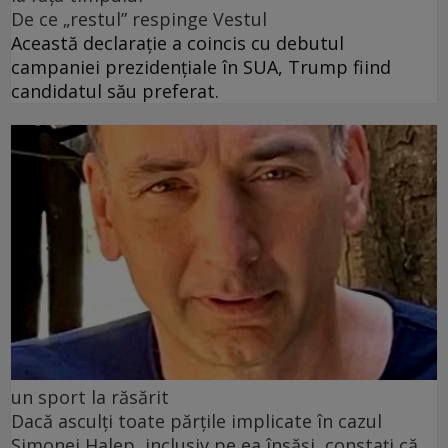
De ce „restul” respinge Vestul
Această declarație a coincis cu debutul
campaniei prezidențiale în SUA, Trump fiind
candidatul său preferat.
un sport la răsărit
Dacă asculți toate părțile implicate în cazul
Simonei Halep, inclusiv pe ea însăși, constați că