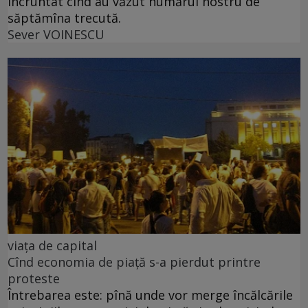
încruntat cînd au văzut numărul nostru de
săptămîna trecută.
Sever VOINESCU
viața de capital
Cînd economia de piață s-a pierdut printre
proteste
Întrebarea este: pînă unde vor merge încălcările