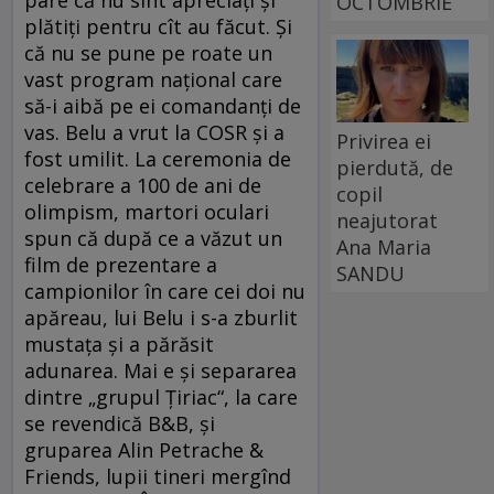
OCTOMBRIE
plătiţi pentru cît au făcut. Şi
că nu se pune pe roate un
vast program naţional care
să-i aibă pe ei comandanţi de
vas. Belu a vrut la COSR şi a
Privirea ei
fost umilit. La ceremonia de
pierdută, de
celebrare a 100 de ani de
copil
olimpism, martori oculari
neajutorat
spun că după ce a văzut un
Ana Maria
film de prezentare a
SANDU
campionilor în care cei doi nu
apăreau, lui Belu i s-a zburlit
mustaţa şi a părăsit
adunarea. Mai e şi separarea
dintre „grupul Ţiriac“, la care
se revendică B&B, şi
gruparea Alin Petrache &
Friends, lupii tineri mergînd