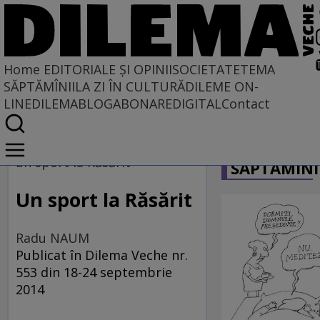
Home
EDITORIALE ȘI OPINII
SOCIETATE
TEMA
SĂPTĂMÎNII
LA ZI ÎN CULTURĂ
DILEME ON-
LINE
DILEMABLOG
ABONARE
DIGITAL
Contact
Home
CARICATU
EDITORIALE ȘI OPINII
un sport la Răsărit
SĂPTĂMÎNI
PE CE LUME TRĂIM
Un sport la Răsărit
Radu NAUM
Publicat în Dilema Veche nr.
553 din 18-24 septembrie
2014