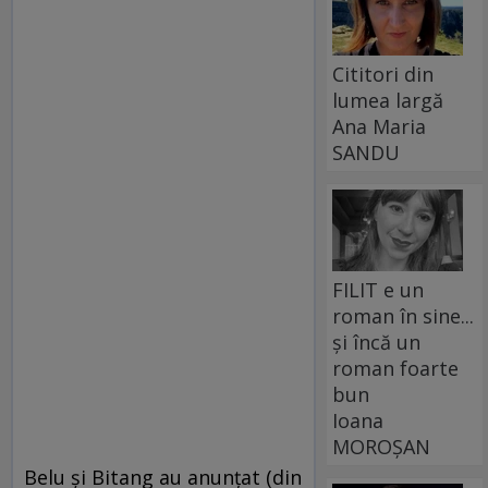
Cititori din
lumea largă
Ana Maria
SANDU
FILIT e un
roman în sine...
și încă un
roman foarte
bun
Ioana
MOROȘAN
Belu şi Bitang au anunţat (din