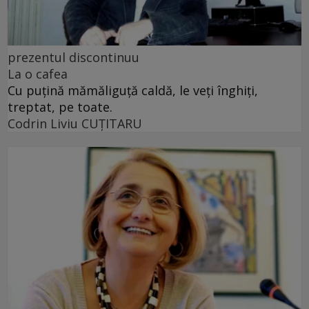
prezentul discontinuu
La o cafea
Cu puţină mămăliguţă caldă, le veţi înghiţi,
treptat, pe toate.
Codrin Liviu CUŢITARU