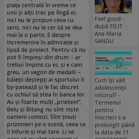
piaţa centrală în vreme ce
unii şi alţii trec pe lîngă ei,
Feel good -
nici nu le propun ceva cu
după FILIT -
sens, nici nu le cer să se dea
Ana Maria
mai la o parte. E despre
SANDU
încremenire în admiraţie şi
lipsă de proiect. Pentru că nu
pot fi împinşi din drum – ar
trebui împins cu ei, şi e cam
greu, un vagon de medalii –
băieţii deştepţi ai sportului îi
Cum își văd
by-pasează şi le fac discret
adolescenții
cu ochiul să stea în banca lor.
viitorul? -
Au şi foarte mulţi „prieteni“,
Termenul
Belu şi Bitang nu sînt nişte
pentru
oameni comozi. Sînt ţinuţi
înscrieri s-a
prizonieri pe o scenă, ceea ce
prelungit până
îi înfurie şi mai tare. Li se
la data de 11
pare că nu sînt apreciaţi şi