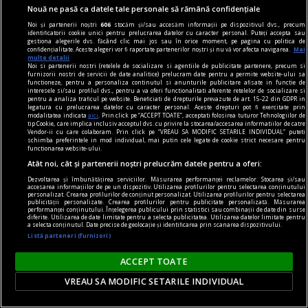
Nouă ne pasă ca datele tale personale să rămână confidențiale
Noi și partenerii noștri
606
stocăm și/sau accesăm informații pe dispozitivul dvs., precum
identificatorii cookie unici pentru prelucrarea datelor cu caracter personal. Puteți accepta sau
gestiona alegerile dvs. făcând clic mai jos sau în orice moment, pe pagina cu politica de
confidențialitate. Aceste alegeri vor fi raportate partenerilor noștri și nu vă vor afecta navigarea.
Mai
multe detalii
Noi si partenerii nostri (retelele de socializare si agentiile de publicitate partenere, precum si
furnizorii nostri de servicii de date analitice) prelucram date pentru a permite website-ului sa
functioneze, pentru a personaliza continutul si anunturile publicitare afisate in functie de
interesele si/sau profilul dvs., pentru a va oferi functionalitati aferente retelelor de socializare si
Vila lui Alexandru Arșinel de la 2 Mai, păstrată de
pentru a analiza traficul pe website. Beneficiati de drepturile prevazute de art. 15-22 din GDPR in
legatura cu prelucrarea datelor cu caracter personal. Aceste drepturi pot fi exercitate prin
familie. Ce se vinde chiar la intrarea în curte
modalitatea indicata
aici
. Prin click pe “ACCEPT TOATE”, acceptati folosirea tuturor Tehnologiilor de
tip Cookie, care implica inclusiv acceptul dvs. cu privire la stocarea/accesarea informatiilor de catre
La aproape patru ani de la moartea lui Alexandru
Vendor-ii cu care colaboram. Prin click pe “VREAU SA MODIFIC SETARILE INDIVIDUAL” puteti
schimba preferintele in mod individual, mai putin cele legate de cookie strict necesare pentru
Arșinel, casa pe care regretatul actor o deținea
functionarea website-ului.
pe litoral a rămas în grija familiei. Vila din 2 Mai
Atât noi, cât și partenerii noștri prelucrăm datele pentru a oferi:
este în continuare bine întreținută, însă un
Dezvoltarea și îmbunătățirea serviciilor. Măsurarea performanței reclamelor. Stocarea și/sau
accesarea informațiilor de pe un dispozitiv. Utilizarea profilurilor pentru selectarea conținutului
detaliu apărut în această vară la intrarea în curte
personalizat. Crearea profilurilor de conținut personalizat. Utilizarea profilurilor pentru selectarea
publicității personalizate. Crearea profilurilor pentru publicitate personalizată. Măsurarea
a atras atenția localnicilor și turiștilor.
performanței conținutului. Înțelegerea publicului prin statistici sau combinații de date din surse
diferite. Utilizarea de date limitate pentru a selecta publicitatea. Utilizarea datelor limitate pentru
a selecta conținutul. Date precise de geolocație și identificarea prin scanarea dispozitivului.
Listă parteneri (furnizori)
ACCEPT TOATE
VREAU SA MODIFIC SETARILE INDIVIDUAL