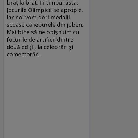
braţ la braţ. În timpul ăsta,
Jocurile Olimpice se apropie.
Iar noi vom dori medalii
scoase ca iepurele din joben.
Mai bine să ne obişnuim cu
focurile de artificii dintre
două ediţii, la celebrări şi
comemorări.