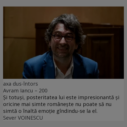
axa dus-întors
Avram Iancu – 200
Și totuși, posteritatea lui este impresionantă și
oricine mai simte românește nu poate să nu
simtă o înaltă emoție gîndindu-se la el.
Sever VOINESCU