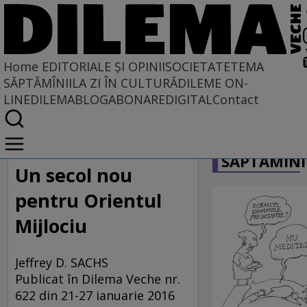
Home
EDITORIALE ȘI OPINII
SOCIETATE
TEMA
SĂPTĂMÎNII
LA ZI ÎN CULTURĂ
DILEME ON-
LINE
DILEMABLOG
ABONARE
DIGITAL
Contact
Home
CARICATU
EDITORIALE ȘI OPINII
SĂPTĂMÎNI
PE CE LUME TRĂIM
Un secol nou
pentru Orientul
Mijlociu
Jeffrey D. SACHS
Publicat în Dilema Veche nr.
622 din 21-27 ianuarie 2016