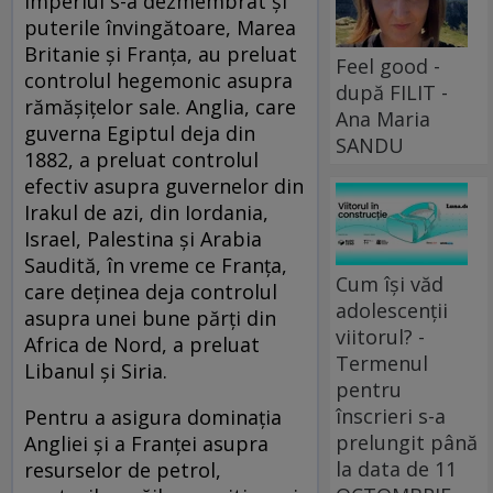
Imperiul s-a dezmembrat și
puterile învingătoare, Marea
Britanie și Franța, au preluat
Feel good -
controlul hegemonic asupra
după FILIT -
rămășițelor sale. Anglia, care
Ana Maria
guverna Egiptul deja din
SANDU
1882, a preluat controlul
efectiv asupra guvernelor din
Irakul de azi, din Iordania,
Israel, Palestina și Arabia
Saudită, în vreme ce Franța,
Cum își văd
care deținea deja controlul
adolescenții
asupra unei bune părți din
viitorul? -
Africa de Nord, a preluat
Termenul
Libanul și Siria.
pentru
înscrieri s-a
Pentru a asigura dominația
prelungit până
Angliei și a Franței asupra
la data de 11
resurselor de petrol,