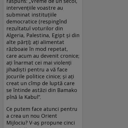
răspuns: „Vreme de un secol,
intervențiile voastre au
subminat instituțiile
democratice (respingînd
rezultatul voturilor din
Algeria, Palestina, Egipt și din
alte părți); ați alimentat
războaie în mod repetat,
care acum au devenit cronice;
ați înarmat cei mai violenți
jihadiști pentru a vă face
jocurile politice cinice; și ați
creat un cîmp de luptă care
se întinde astăzi din Bamako
pînă la Kabul“.
Ce putem face atunci pentru
a crea un nou Orient
Mijlociu? V-aș propune cinci