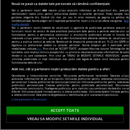
Nouă ne pasă ca datele tale personale să rămână confidențiale
Noi și partenerii noștri
606
stocăm și/sau accesăm informații pe dispozitivul dvs., precum
identificatorii cookie unici pentru prelucrarea datelor cu caracter personal. Puteți accepta sau
gestiona alegerile dvs. făcând clic mai jos sau în orice moment, pe pagina cu politica de
confidențialitate. Aceste alegeri vor fi raportate partenerilor noștri și nu vă vor afecta navigarea.
Mai
multe detalii
Noi si partenerii nostri (retelele de socializare si agentiile de publicitate partenere, precum si
furnizorii nostri de servicii de date analitice) prelucram date pentru a permite website-ului sa
functioneze, pentru a personaliza continutul si anunturile publicitare afisate in functie de
interesele si/sau profilul dvs., pentru a va oferi functionalitati aferente retelelor de socializare si
un sport la răsărit
pentru a analiza traficul pe website. Beneficiati de drepturile prevazute de art. 15-22 din GDPR in
legatura cu prelucrarea datelor cu caracter personal. Aceste drepturi pot fi exercitate prin
Dacă asculți toate părțile implicate în cazul
modalitatea indicata
aici
. Prin click pe “ACCEPT TOATE”, acceptati folosirea tuturor Tehnologiilor de
tip Cookie, care implica inclusiv acceptul dvs. cu privire la stocarea/accesarea informatiilor de catre
Simonei Halep, inclusiv pe ea însăși, constați că
Vendor-ii cu care colaboram. Prin click pe “VREAU SA MODIFIC SETARILE INDIVIDUAL” puteti
schimba preferintele in mod individual, mai putin cele legate de cookie strict necesare pentru
toți ar avea dreptate. Cum vine asta?
functionarea website-ului.
Care fac un pact cu tine. Și nu mai acceptă nici
Atât noi, cât și partenerii noștri prelucrăm datele pentru a oferi:
măcar o privire înapoi.
Dezvoltarea și îmbunătățirea serviciilor. Măsurarea performanței reclamelor. Stocarea și/sau
accesarea informațiilor de pe un dispozitiv. Utilizarea profilurilor pentru selectarea conținutului
personalizat. Crearea profilurilor de conținut personalizat. Utilizarea profilurilor pentru selectarea
Radu NAUM
publicității personalizate. Crearea profilurilor pentru publicitate personalizată. Măsurarea
performanței conținutului. Înțelegerea publicului prin statistici sau combinații de date din surse
diferite. Utilizarea de date limitate pentru a selecta publicitatea. Utilizarea datelor limitate pentru
a selecta conținutul. Date precise de geolocație și identificarea prin scanarea dispozitivului.
Listă parteneri (furnizori)
ACCEPT TOATE
VREAU SA MODIFIC SETARILE INDIVIDUAL