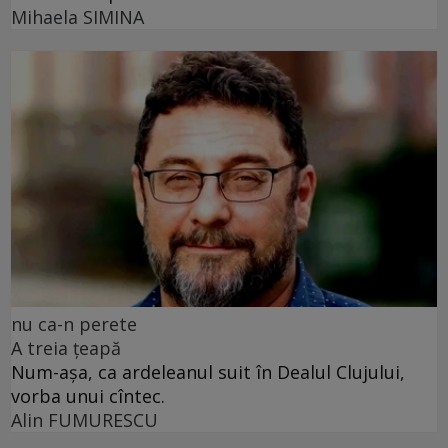
Mihaela SIMINA
nu ca-n perete
A treia țeapă
Num-așa, ca ardeleanul suit în Dealul Clujului,
vorba unui cîntec.
Alin FUMURESCU