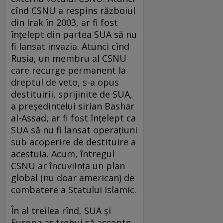
cînd CSNU a respins războiul
din Irak în 2003, ar fi fost
înțelept din partea SUA să nu
fi lansat invazia. Atunci cînd
Rusia, un membru al CSNU
care recurge permanent la
dreptul de veto, s-a opus
destituirii, sprijinite de SUA,
a președintelui sirian Bashar
al-Assad, ar fi fost înțelept ca
SUA să nu fi lansat operațiuni
sub acoperire de destituire a
acestuia. Acum, întregul
CSNU ar încuviința un plan
global (nu doar american) de
combatere a Statului Islamic.
În al treilea rînd, SUA și
Europa ar trebui să accepte