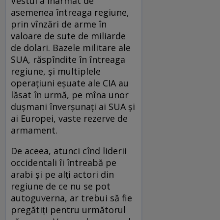
Vestul a înarmat de
asemenea întreaga regiune,
prin vînzări de arme în
valoare de sute de miliarde
de dolari. Bazele militare ale
SUA, răspîndite în întreaga
regiune, și multiplele
operațiuni eșuate ale CIA au
lăsat în urmă, pe mîna unor
dușmani înverșunați ai SUA și
ai Europei, vaste rezerve de
armament.
De aceea, atunci cînd liderii
occidentali îi întreabă pe
arabi și pe alți actori din
regiune de ce nu se pot
autoguverna, ar trebui să fie
pregătiți pentru următorul