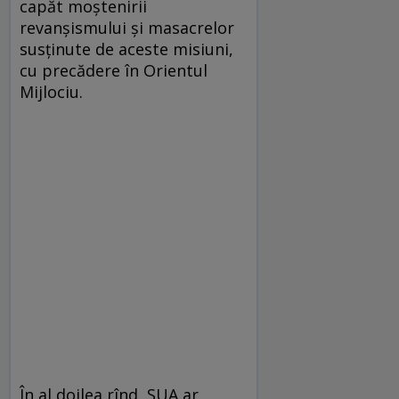
capăt moștenirii
revanșismului și masacrelor
susținute de aceste misiuni,
cu precădere în Orientul
Mijlociu.
În al doilea rînd, SUA ar