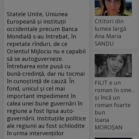
Statele Unite, Uniunea
Cititori din
Europeană și instituții
lumea largă
occidentale precum Banca
Ana Maria
Mondială s-au întrebat, în
SANDU
repetate rînduri, de ce
Orientul Mijlociu nu e capabil
să se autoguverneze.
Întrebarea este pusă cu
bună-credință, dar nu tocmai
în cunoștință de cauză. În
FILIT e un
fond, unicul și cel mai
roman în sine...
important impediment în
și încă un
calea unei bune guvernări în
roman foarte
regiune a fost lipsa auto-
bun
guvernării. Instituțiile politice
Ioana
ale regiunii au fost schilodite
MOROȘAN
în urma intervențiilor