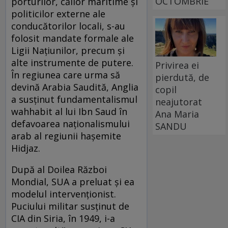
OCTOMBRIE
porturilor, căilor maritime și
politicilor externe ale
conducătorilor locali, s-au
folosit mandate formale ale
Ligii Națiunilor, precum și
alte instrumente de putere.
Privirea ei
În regiunea care urma să
pierdută, de
devină Arabia Saudită, Anglia
copil
a susținut fundamentalismul
neajutorat
wahhabit al lui Ibn Saud în
Ana Maria
defavoarea naționalismului
SANDU
arab al regiunii hașemite
Hidjaz.
După al Doilea Război
Mondial, SUA a preluat și ea
modelul intervenționist.
Puciului militar susținut de
CIA din Siria, în 1949, i-a