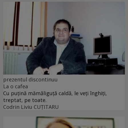
prezentul discontinuu
La o cafea
Cu puţină mămăliguţă caldă, le veţi înghiţi,
treptat, pe toate.
Codrin Liviu CUŢITARU