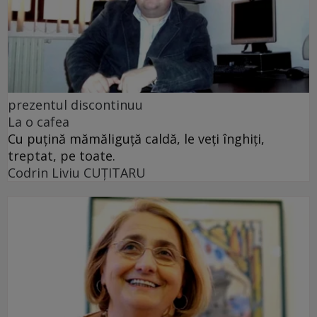
prezentul discontinuu
La o cafea
Cu puţină mămăliguţă caldă, le veţi înghiţi,
treptat, pe toate.
Codrin Liviu CUŢITARU