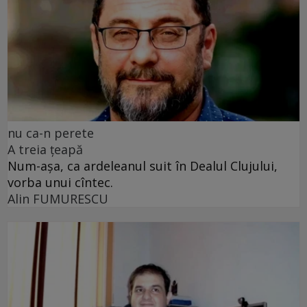
nu ca-n perete
A treia țeapă
Num-așa, ca ardeleanul suit în Dealul Clujului,
vorba unui cîntec.
Alin FUMURESCU