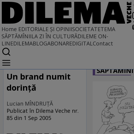
Home
EDITORIALE ȘI OPINII
SOCIETATE
TEMA
SĂPTĂMÎNII
LA ZI ÎN CULTURĂ
DILEME ON-
LINE
DILEMABLOG
ABONARE
DIGITAL
Contact
Home
CARICATU
EDITORIALE ȘI OPINII
SĂPTĂMÎNI
PE CE LUME TRĂIM
Un brand numit
dorinţă
Lucian MÎNDRUŢĂ
Publicat în Dilema Veche nr.
85 din 1 Sep 2005