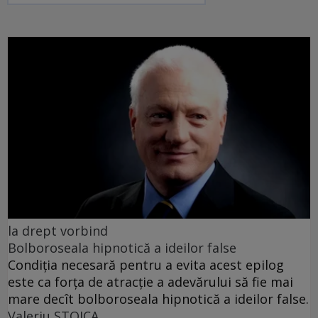
la drept vorbind
Bolboroseala hipnotică a ideilor false
Condiția necesară pentru a evita acest epilog
este ca forța de atracție a adevărului să fie mai
mare decît bolboroseala hipnotică a ideilor false.
Valeriu STOICA