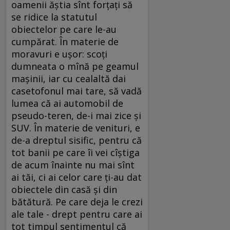
oamenii ăştia sînt forţaţi să
se ridice la statutul
obiectelor pe care le-au
cumpărat. În materie de
moravuri e uşor: scoţi
dumneata o mînă pe geamul
maşinii, iar cu cealaltă dai
casetofonul mai tare, să vadă
lumea că ai automobil de
pseudo-teren, de-i mai zice şi
SUV. În materie de venituri, e
de-a dreptul sisific, pentru că
tot banii pe care îi vei cîştiga
de acum înainte nu mai sînt
ai tăi, ci ai celor care ţi-au dat
obiectele din casă şi din
bătătură. Pe care deja le crezi
ale tale - drept pentru care ai
tot timpul sentimentul că