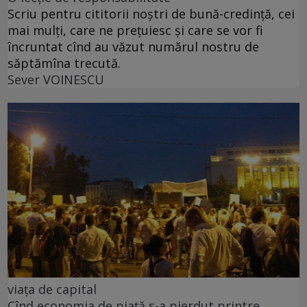
Scriu pentru cititorii noștri de bună-credință, cei
mai mulți, care ne prețuiesc și care se vor fi
încruntat cînd au văzut numărul nostru de
săptămîna trecută.
Sever VOINESCU
viața de capital
Cînd economia de piață s-a pierdut printre