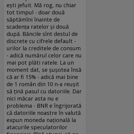
eşti jefuit. Mă rog, nu chiar
tot timpul - doar două
săptămîni înainte de
scadenţa ratelor şi două
după. Băncile sînt destul de
discrete cu cifrele default -
urilor la creditele de consum
- adică numărul celor care nu
mai pot plăti ratele. La un
moment dat, se şuşotea însă
că ar fi 15% - adică mai bine
de 1 român din 10 n-a reuşit
să ţină pasul cu datoriile. Dar
nici măcar asta nu e
problema - BNR e îngrijorată
că datoriile noastre în valută
expun moneda naţională la
atacurile speculatorilor