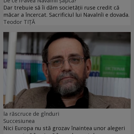
De ce n-avea Navalnîi șapcă?
Dar trebuie să îi dăm societății ruse credit că
măcar a încercat. Sacrificiul lui Navalnîi e dovada.
Teodor TIŢĂ
la răscruce de gînduri
Succesiunea
Nici Europa nu stă grozav înaintea unor alegeri