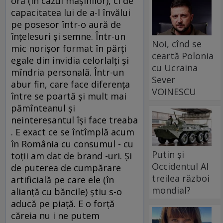
oră (în cazul maşinilor), ci de
capacitatea lui de a-l învălui
pe posesor într-o aură de
înţelesuri şi semne. Într-un
Noi, cînd se
mic norişor format în părţi
ceartă Polonia
egale din invidia celorlalţi şi
cu Ucraina
mîndria personală. Într-un
Sever
abur fin, care face diferenţa
VOINESCU
între se poartă şi mult mai
pămînteanul şi
neinteresantul îşi face treaba
. E exact ce se întîmplă acum
în România cu consumul - cu
Putin și
toţii am dat de brand -uri. Şi
Occidentul Al
de puterea de cumpărare
treilea război
artificială pe care ele (în
mondial?
alianţă cu băncile) ştiu s-o
aducă pe piaţă. E o forţă
căreia nu i ne putem