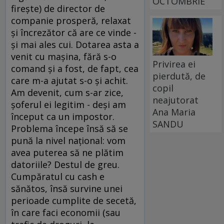
OCTOMBRIE
fireşte) de director de
companie prosperă, relaxat
şi încrezător că are ce vinde -
şi mai ales cui. Dotarea asta a
venit cu maşina, fără s-o
Privirea ei
comand şi a fost, de fapt, cea
pierdută, de
care m-a ajutat s-o şi achit.
copil
Am devenit, cum s-ar zice,
neajutorat
şoferul ei legitim - deşi am
Ana Maria
început ca un impostor.
SANDU
Problema începe însă să se
pună la nivel naţional: vom
avea puterea să ne plătim
datoriile? Destul de greu.
Cumpăratul cu cash e
sănătos, însă survine unei
perioade cumplite de secetă,
în care faci economii (sau