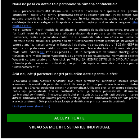
Nouă ne pasă ca datele tale personale să rămână confidențiale
Noi și partenerii noștri
606
stocăm și/sau accesăm informații pe dispozitivul dvs., precum
identificatorii cookie unici pentru prelucrarea datelor cu caracter personal. Puteți accepta sau
gestiona alegerile dvs. făcând clic mai jos sau în orice moment, pe pagina cu politica de
confidențialitate. Aceste alegeri vor fi raportate partenerilor noștri și nu vă vor afecta navigarea.
Mai
multe detalii
Noi si partenerii nostri (retelele de socializare si agentiile de publicitate partenere, precum si
furnizorii nostri de servicii de date analitice) prelucram date pentru a permite website-ului sa
functioneze, pentru a personaliza continutul si anunturile publicitare afisate in functie de
interesele si/sau profilul dvs., pentru a va oferi functionalitati aferente retelelor de socializare si
pentru a analiza traficul pe website. Beneficiati de drepturile prevazute de art. 15-22 din GDPR in
legatura cu prelucrarea datelor cu caracter personal. Aceste drepturi pot fi exercitate prin
modalitatea indicata
aici
. Prin click pe “ACCEPT TOATE”, acceptati folosirea tuturor Tehnologiilor de
tip Cookie, care implica inclusiv acceptul dvs. cu privire la stocarea/accesarea informatiilor de catre
Vendor-ii cu care colaboram. Prin click pe “VREAU SA MODIFIC SETARILE INDIVIDUAL” puteti
schimba preferintele in mod individual, mai putin cele legate de cookie strict necesare pentru
functionarea website-ului.
prof, viața mea
Atât noi, cât și partenerii noștri prelucrăm datele pentru a oferi:
Viitorul începe ieri
Dezvoltarea și îmbunătățirea serviciilor. Măsurarea performanței reclamelor. Stocarea și/sau
Au mai fost și alte titluri, bineînțeles, poate nu
accesarea informațiilor de pe un dispozitiv. Utilizarea profilurilor pentru selectarea conținutului
personalizat. Crearea profilurilor de conținut personalizat. Utilizarea profilurilor pentru selectarea
atît de cunoscute, unele de psihologie și
publicității personalizate. Crearea profilurilor pentru publicitate personalizată. Măsurarea
performanței conținutului. Înțelegerea publicului prin statistici sau combinații de date din surse
diferite. Utilizarea de date limitate pentru a selecta publicitatea. Utilizarea datelor limitate pentru
dezvoltare personală.
a selecta conținutul. Date precise de geolocație și identificarea prin scanarea dispozitivului.
Horia CORCHEŞ
Listă parteneri (furnizori)
ACCEPT TOATE
VREAU SA MODIFIC SETARILE INDIVIDUAL