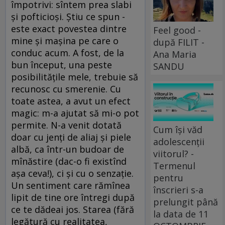
împotrivi: sîntem prea slabi
şi pofticioşi. Ştiu ce spun -
este exact povestea dintre
Feel good -
mine şi maşina pe care o
după FILIT -
conduc acum. A fost, de la
Ana Maria
bun început, una peste
SANDU
posibilităţile mele, trebuie să
recunosc cu smerenie. Cu
toate astea, a avut un efect
magic: m-a ajutat să mi-o pot
permite. N-a venit dotată
Cum își văd
doar cu jenţi de aliaj şi piele
adolescenții
albă, ca într-un budoar de
viitorul? -
mînăstire (dac-o fi existînd
Termenul
aşa ceva!), ci şi cu o senzaţie.
pentru
Un sentiment care rămînea
înscrieri s-a
lipit de tine ore întregi după
prelungit până
ce te dădeai jos. Starea (fără
la data de 11
legătură cu realitatea,