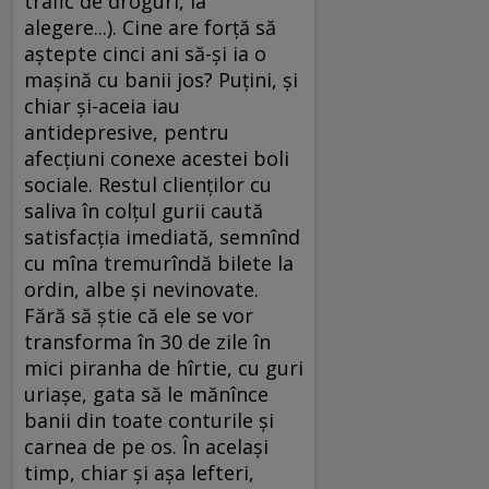
trafic de droguri, la
alegere...). Cine are forţă să
aştepte cinci ani să-şi ia o
maşină cu banii jos? Puţini, şi
chiar şi-aceia iau
antidepresive, pentru
afecţiuni conexe acestei boli
sociale. Restul clienţilor cu
saliva în colţul gurii caută
satisfacţia imediată, semnînd
cu mîna tremurîndă bilete la
ordin, albe şi nevinovate.
Fără să ştie că ele se vor
transforma în 30 de zile în
mici piranha de hîrtie, cu guri
uriaşe, gata să le mănînce
banii din toate conturile şi
carnea de pe os. În acelaşi
timp, chiar şi aşa lefteri,