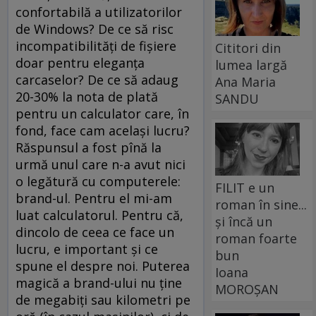
confortabilă a utilizatorilor
de Windows? De ce să risc
incompatibilităţi de fişiere
Cititori din
doar pentru eleganţa
lumea largă
carcaselor? De ce să adaug
Ana Maria
20-30% la nota de plată
SANDU
pentru un calculator care, în
fond, face cam acelaşi lucru?
Răspunsul a fost pînă la
urmă unul care n-a avut nici
o legătură cu computerele:
FILIT e un
brand-ul. Pentru el mi-am
roman în sine...
luat calculatorul. Pentru că,
și încă un
dincolo de ceea ce face un
roman foarte
lucru, e important şi ce
bun
spune el despre noi. Puterea
Ioana
magică a brand-ului nu ţine
MOROȘAN
de megabiţi sau kilometri pe