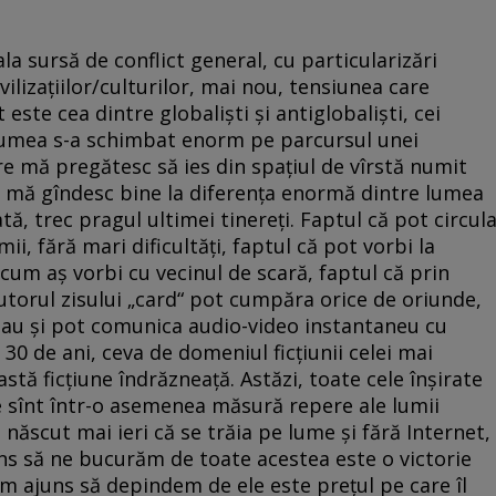
a sursă de conflict general, cu particularizări
ilizațiilor/culturilor, mai nou, tensiunea care
este cea dintre globaliști și antiglobaliști, cei
Lumea s-a schimbat enorm pe parcursul unei
are mă pregătesc să ies din spațiul de vîrstă numit
că mă gîndesc bine la diferența enormă dintre lumea
ată, trec pragul ultimei tinereți. Faptul că pot circul
i, fără mari dificultăți, faptul că pot vorbi la
i cum aș vorbi cu vecinul de scară, faptul că prin
jutorul zisului „card“ pot cumpăra orice de oriunde,
reau și pot comunica audio-video instantaneu cu
30 de ani, ceva de domeniul ficțiunii celei mai
stă ficțiune îndrăzneață. Astăzi, toate cele înșirate
le sînt într-o asemenea măsură repere ale lumii
 născut mai ieri că se trăia pe lume și fără Internet,
uns să ne bucurăm de toate acestea este o victorie
am ajuns să depindem de ele este prețul pe care îl