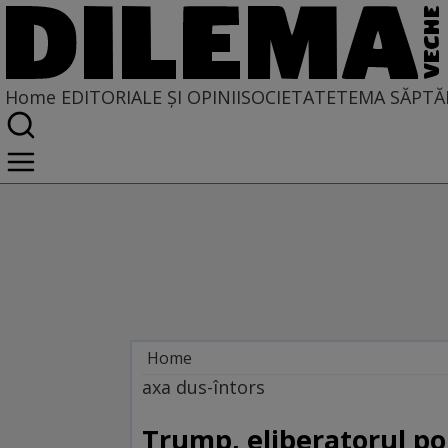
Home
EDITORIALE ȘI OPINII
SOCIETATE
TEMA SĂPTĂ
Home
EDITORIALE ȘI OPINII
axa dus-întors
PE CE LUME TRĂIM
Trump, eliberatorul po