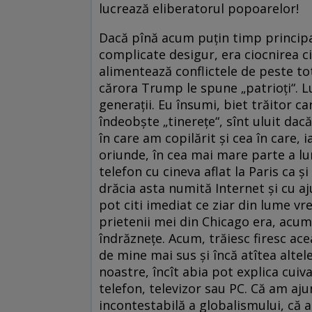
lucrează eliberatorul popoarelor!
Dacă pînă acum puțin timp principal
complicate desigur, era ciocnirea civ
alimentează conflictele de peste tot 
cărora Trump le spune „patrioți“. 
generații. Eu însumi, biet trăitor c
îndeobște „tinerețe“, sînt uluit da
în care am copilărit și cea în care, i
oriunde, în cea mai mare parte a lumi
telefon cu cineva aflat la Paris ca ș
drăcia asta numită Internet și cu a
pot citi imediat ce ziar din lume v
prietenii mei din Chicago era, acum 
îndrăznețe. Acum, trăiesc firesc acea
de mine mai sus și încă atîtea alte
noastre, încît abia pot explica cuiva
telefon, televizor sau PC. Că am aj
incontestabilă a globalismului, că 