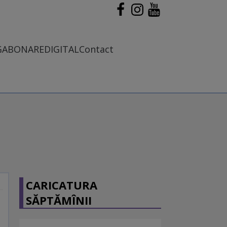
G
ABONARE
DIGITAL
Contact
CARICATURA
SĂPTĂMÎNII