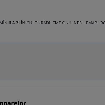
MÎNII
LA ZI ÎN CULTURĂ
DILEME ON-LINE
DILEMABLO
poarelor