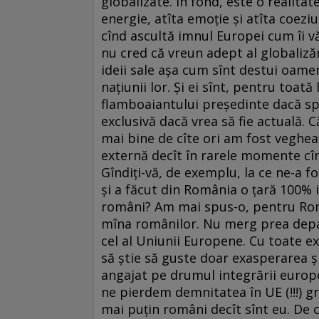
globalizate. În fond, este o realitate
energie, atîta emoție și atîta coez
cînd ascultă imnul Europei cum îi vă
nu cred că vreun adept al globaliză
ideii sale așa cum sînt destui oame
națiunii lor. Și ei sînt, pentru toată
flamboaiantului președinte dacă spu
exclusivă dacă vrea să fie actuală. C
mai bine de cîte ori am fost veghea
externă decît în rarele momente cîn
Gîndiți-vă, de exemplu, la ce ne-a fo
și a făcut din România o țară 100%
români? Am mai spus-o, pentru Româ
mîna românilor. Nu merg prea depar
cel al Uniunii Europene. Cu toate e
să știe să guste doar exasperarea și
angajat pe drumul integrării europe
ne pierdem demnitatea în UE (!!!) gr
mai puțin români decît sînt eu. De c