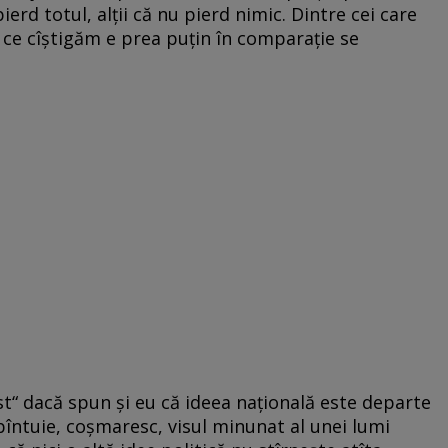
ierd totul, alții că nu pierd nimic. Dintre cei care
ă ce cîștigăm e prea puțin în comparație se
st“ dacă spun și eu că ideea națională este departe
bîntuie, coșmaresc, visul minunat al unei lumi