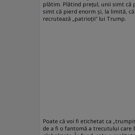
plătim. Plătind prețul, unii simt că p
simt că pierd enorm și, la limită, c
recrutează „patrioții“ lui Trump.
Poate că voi fi etichetat ca „trumpi
de a fi o fantomă a trecutului care 