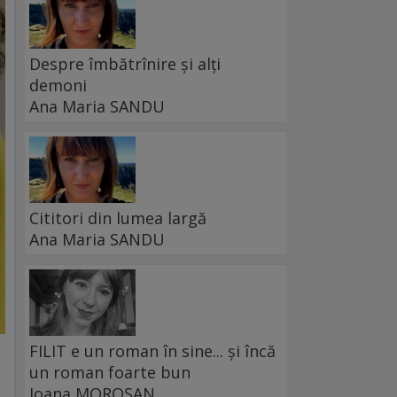
Despre îmbătrînire și alți
demoni
Ana Maria SANDU
Cititori din lumea largă
Ana Maria SANDU
FILIT e un roman în sine... și încă
un roman foarte bun
Ioana MOROȘAN