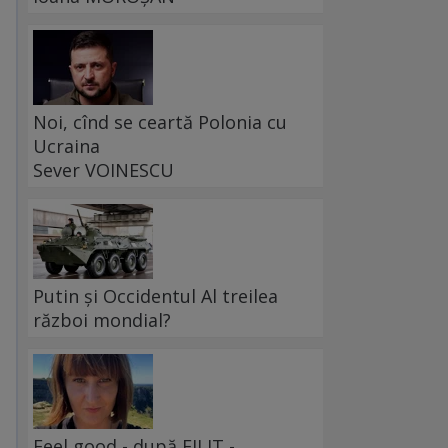
Noi, cînd se ceartă Polonia cu
Ucraina
Sever VOINESCU
Putin și Occidentul Al treilea
război mondial?
Feel good - după FILIT -