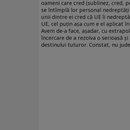
oameni care cred (sublinez, cred, pen
se întîmplă lor personal nedreptăți
unii dintre ei cred că UE îi nedreptă
UE, cel puțin așa cum e el aplicat î
Avem de-a face, așadar, cu extrapola
încercare de a rezolva o serioasă ș
destinului tuturor. Constat, nu jude