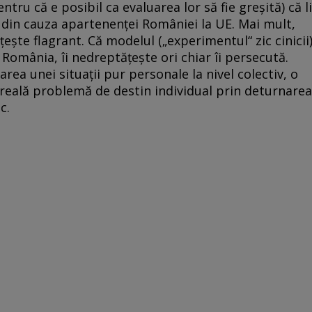
tru că e posibil ca evaluarea lor să fie greșită) că li
 din cauza apartenenței României la UE. Mai mult,
țește flagrant. Că modelul („experimentul“ zic cinicii
n România, îi nedreptățește ori chiar îi persecută.
rea unei situații pur personale la nivel colectiv, o
i reală problemă de destin individual prin deturnarea
c.