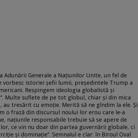
a Adunării Generale a Națiunilor Unite, un fel de
e vorbesc istoriei șefii lumii, președintele Trump a
mericani. Respingem ideologia globalistă și
 Multe suflete de pe tot globul, chiar și din mica
 au tresărit cu emoție. Merită să ne gîndim la ele. Și
m o frază din discursul noului lor erou care le-a
me, națiunile responsabile trebuie să se apere de
lor, ce vin nu doar din partea guvernării globale, ci
ciție și dominație“. Semnalul e clar: în Biroul Oval