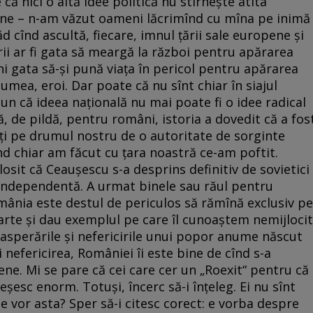
 că nici o altă idee politică nu stîrnește atîta
iune – n-am văzut oameni lăcrimînd cu mîna pe inimă
d cînd ascultă, fiecare, imnul țării sale europene și
rii ar fi gata să meargă la război pentru apărarea
ni gata să-și pună viața în pericol pentru apărarea
 lumea, eroi. Dar poate că nu sînt chiar în siajul
n că ideea națională nu mai poate fi o idee radical
ă, de pildă, pentru români, istoria a dovedit că a fos
ți pe drumul nostru de o autoritate de sorginte
d chiar am făcut cu țara noastră ce-am poftit.
losit că Ceaușescu s-a desprins definitiv de sovietici
 independentă. A urmat binele sau răul pentru
nia este destul de periculos să rămînă exclusiv pe
te și dau exemplul pe care îl cunoaștem nemijlocit
xasperările și nefericirile unui popor anume născut
 nefericirea, României îi este bine de cînd s-a
ne. Mi se pare că cei care cer un „Roexit“ pentru că
eșesc enorm. Totuși, încerc să-i înțeleg. Ei nu sînt
e vor asta? Sper să-i citesc corect: e vorba despre