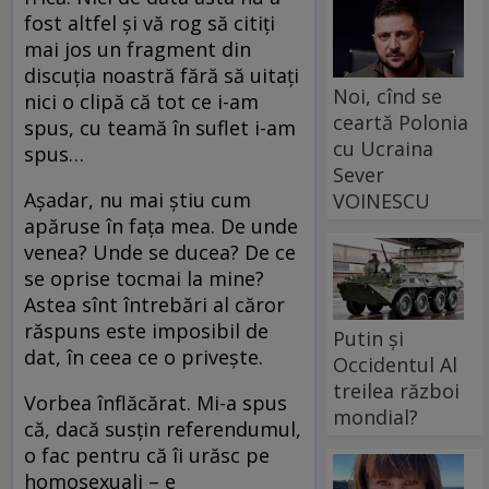
fost altfel și vă rog să citiți
mai jos un fragment din
discuția noastră fără să uitați
Noi, cînd se
nici o clipă că tot ce i-am
ceartă Polonia
spus, cu teamă în suflet i-am
cu Ucraina
spus…
Sever
Așadar, nu mai știu cum
VOINESCU
apăruse în fața mea. De unde
venea? Unde se ducea? De ce
se oprise tocmai la mine?
Astea sînt întrebări al căror
răspuns este imposibil de
Putin și
dat, în ceea ce o privește.
Occidentul Al
treilea război
Vorbea înflăcărat. Mi-a spus
mondial?
că, dacă susțin referendumul,
o fac pentru că îi urăsc pe
homosexuali – e