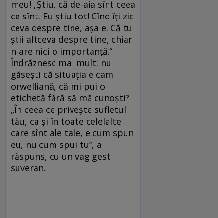
meu! „Știu, că de-aia sînt ceea
ce sînt. Eu știu tot! Cînd îți zic
ceva despre tine, așa e. Că tu
știi altceva despre tine, chiar
n-are nici o importanță.“
Îndrăznesc mai mult: nu
găsești că situația e cam
orwelliană, că mi pui o
etichetă fără să mă cunoști?
„În ceea ce privește sufletul
tău, ca și în toate celelalte
care sînt ale tale, e cum spun
eu, nu cum spui tu“, a
răspuns, cu un vag gest
suveran.