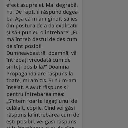
efect asupra ei. Mai degrabă,
nu. De fapt, îi răspund degea­
ba. Așa că m-am gîndit să ies
din postura de a da explicații
și să-i pun eu o întrebare: „Eu
mă întreb destul de des cum
de sînt posibil.
Dumneavoastră, doamnă, vă
întrebați vreodată cum de
sînteți posibilă?“ Doamna
Propaganda are răspuns la
toate, mi am zis. Și nu m-am
înșelat. A avut răspuns și
pentru întrebarea mea:
„Sîntem foarte legați unul de
celălalt, copile. Cînd vei găsi
răspuns la întrebarea cum de
ești posibil, vei găsi răspuns