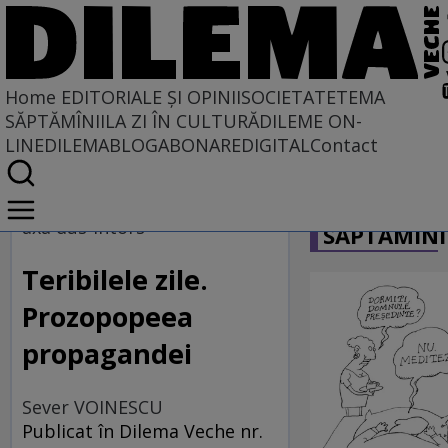
Home
EDITORIALE ȘI OPINII
SOCIETATE
TEMA
SĂPTĂMÎNII
LA ZI ÎN CULTURĂ
DILEME ON-
LINE
DILEMABLOG
ABONARE
DIGITAL
Contact
Home
CARICATU
EDITORIALE ȘI OPINII
axa dus-întors
SĂPTĂMÎNI
PE CE LUME TRĂIM
Teribilele zile.
Prozopopeea
propagandei
Sever VOINESCU
Publicat în Dilema Veche nr.