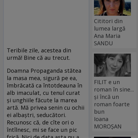
Cititori din
lumea largă
Ana Maria
SANDU
Teribile zile, acestea din
urmă! Bine că au trecut.
Doamna Propaganda stătea
la masa mea, sigură pe ea,
FILIT e un
îmbrăcată ca întotdeauna în
roman în sine...
alb imaculat, cu tenul curat
și încă un
și unghiile făcute la marea
roman foarte
artă. Mă privea senin cu ochii
bun
ei albaștri, seducători.
Ioana
Recunosc că, de cîte ori o
MOROȘAN
întîlnesc, mi se face un pic
frică. Nici de data asta nu a