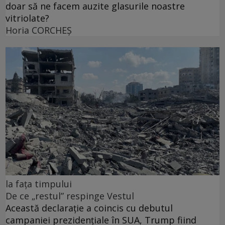
doar să ne facem auzite glasurile noastre
vitriolate?
Horia CORCHEŞ
la fața timpului
De ce „restul” respinge Vestul
Această declarație a coincis cu debutul
campaniei prezidențiale în SUA, Trump fiind