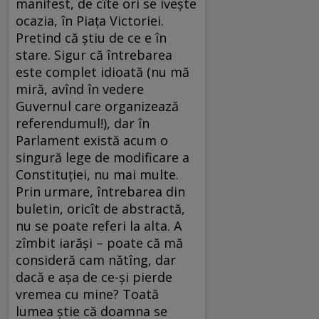
manifest, de cîte ori se ivește
ocazia, în Piața Victoriei.
Pretind că știu de ce e în
stare. Sigur că întrebarea
este complet idioată (nu mă
miră, avînd în vedere
Guvernul care organizează
referendumul!), dar în
Parlament există acum o
singură lege de modificare a
Constituției, nu mai multe.
Prin urmare, întrebarea din
buletin, oricît de abstractă,
nu se poate referi la alta. A
zîmbit iarăși – poate că mă
consideră cam nătîng, dar
dacă e așa de ce-și pierde
vremea cu mine? Toată
lumea știe că doamna se