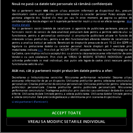
Nouă ne pasă ca datele tale personale să rămână confidențiale
Noi și partenerii noștri
606
stocăm și/sau accesăm informații pe dispozitivul dvs., precum
identificatorii cookie unici pentru prelucrarea datelor cu caracter personal. Puteți accepta sau
gestiona alegerile dvs. făcând clic mai jos sau în orice moment, pe pagina cu politica de
confidențialitate. Aceste alegeri vor fi raportate partenerilor noștri și nu vă vor afecta navigarea.
Mai
multe detalii
Noi si partenerii nostri (retelele de socializare si agentiile de publicitate partenere, precum si
furnizorii nostri de servicii de date analitice) prelucram date pentru a permite website-ului sa
functioneze, pentru a personaliza continutul si anunturile publicitare afisate in functie de
interesele si/sau profilul dvs., pentru a va oferi functionalitati aferente retelelor de socializare si
pentru a analiza traficul pe website. Beneficiati de drepturile prevazute de art. 15-22 din GDPR in
legatura cu prelucrarea datelor cu caracter personal. Aceste drepturi pot fi exercitate prin
modalitatea indicata
aici
. Prin click pe “ACCEPT TOATE”, acceptati folosirea tuturor Tehnologiilor de
tip Cookie, care implica inclusiv acceptul dvs. cu privire la stocarea/accesarea informatiilor de catre
Vendor-ii cu care colaboram. Prin click pe “VREAU SA MODIFIC SETARILE INDIVIDUAL” puteti
schimba preferintele in mod individual, mai putin cele legate de cookie strict necesare pentru
functionarea website-ului.
Atât noi, cât și partenerii noștri prelucrăm datele pentru a oferi:
Dezvoltarea și îmbunătățirea serviciilor. Măsurarea performanței reclamelor. Stocarea și/sau
accesarea informațiilor de pe un dispozitiv. Utilizarea profilurilor pentru selectarea conținutului
contraintuiția
personalizat. Crearea profilurilor de conținut personalizat. Utilizarea profilurilor pentru selectarea
publicității personalizate. Crearea profilurilor pentru publicitate personalizată. Măsurarea
De ce n-avea Navalnîi șapcă?
performanței conținutului. Înțelegerea publicului prin statistici sau combinații de date din surse
diferite. Utilizarea de date limitate pentru a selecta publicitatea. Utilizarea datelor limitate pentru
Dar trebuie să îi dăm societății ruse credit că
a selecta conținutul. Date precise de geolocație și identificarea prin scanarea dispozitivului.
Listă parteneri (furnizori)
măcar a încercat. Sacrificiul lui Navalnîi e dovada.
Teodor TIŢĂ
ACCEPT TOATE
VREAU SA MODIFIC SETARILE INDIVIDUAL