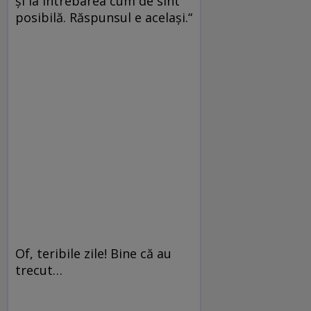
și la întrebarea cum de sînt
posibilă. Răspunsul e același.“
Of, teribile zile! Bine că au
trecut…