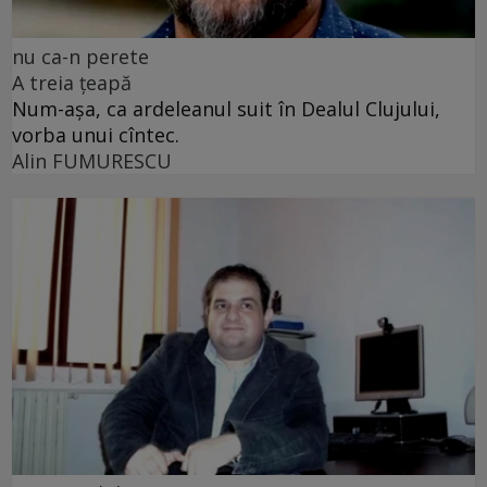
nu ca-n perete
A treia țeapă
Num-așa, ca ardeleanul suit în Dealul Clujului,
vorba unui cîntec.
Alin FUMURESCU