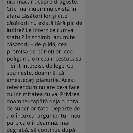
nici măcar despre dragoste.
Cîte mari iubiri nu există în
afara căsătoriilor și cîte
căsătorii nu există fără pic de
iubire? Le interzice cumva
statul? În schimb, anumite
căsătorii – de pildă, cea
promisă de părinți ori cea
poligamă ori cea incestuoasă
– sînt interzise de lege. Ce
spun este, doamnă, că
amestecați planurile. Acest
referendum nu are de-a face
cu intimitatea cuiva. Privirea
doamnei capătă deja o notă
de superioritate. Departe de
a o încurca, argumentul meu
pare că o îndeamnă, mai
degrabă, să continue după