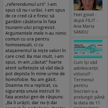
„referendumul urii“. I-am
spus că nu-i urăsc. I-am spus
Feel good -
de ce cred că e firesc să
după FILIT -
gardăm căsătoria în fața
Ana Maria
tsunami-ului progresist.
SANDU
Argumentele mele n-au nimic
comun cu ura pentru
homosexuali, ci cu
atașamentul la niște valori în
care cred. Ba mai mult, i-am
spus, m-am „căutat“ foarte
Cum își văd
atent sufletește să văd dacă
adolescenții
pot depista în mine urme de
viitorul? -
homofobie. Nu am găsit.
Termenul
Doamna mi-a replicat, cu
pentru
siguranța unuia instruit în
înscrieri s-a
fața acestui gen de răspuns:
prelungit până
„Ba îi urăști, dar nu-ți dai
la data de 11