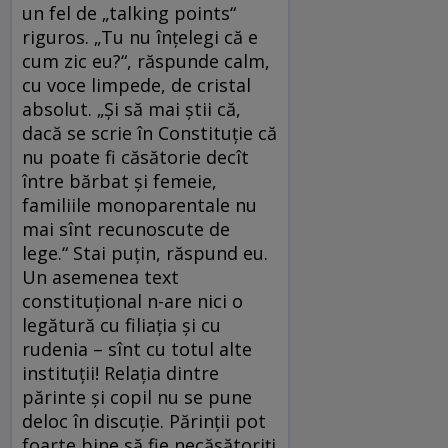
un fel de „talking points“
riguros. „Tu nu înțelegi că e
cum zic eu?“, răspunde calm,
cu voce limpede, de cristal
absolut. „Și să mai știi că,
dacă se scrie în Constituție că
nu poate fi căsătorie decît
între bărbat și femeie,
familiile monoparentale nu
mai sînt recunoscute de
lege.“ Stai puțin, răspund eu.
Un asemenea text
constituțional n-are nici o
legătură cu filiația și cu
rudenia – sînt cu totul alte
instituții! Relația dintre
părinte și copil nu se pune
deloc în discuție. Părinții pot
foarte bine să fie necăsătoriți