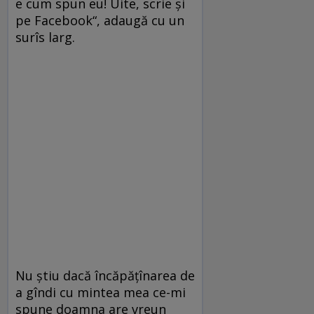
e cum spun eu! Uite, scrie și
pe Facebook“, adaugă cu un
surîs larg.
Nu știu dacă încăpățînarea de
a gîn­di cu mintea mea ce-mi
spune doam­na are vreun