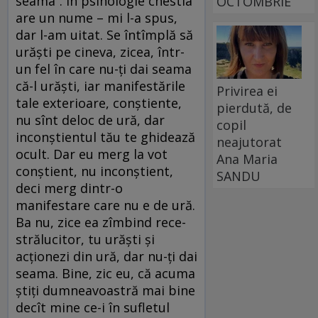
seama“. În psihologie chestia
OCTOMBRIE
are un nume – mi l-a spus,
dar l-am uitat. Se întîmplă să
urăști pe cineva, zicea, într-
un fel în care nu-ți dai seama
că-l urăști, iar manifestările
Privirea ei
tale exterioare, conștiente,
pierdută, de
nu sînt deloc de ură, dar
copil
inconștientul tău te ghidează
neajutorat
ocult. Dar eu merg la vot
Ana Maria
conștient, nu inconștient,
SANDU
deci merg dintr-o
manifestare care nu e de ură.
Ba nu, zice ea zîmbind rece-
strălucitor, tu urăști și
acționezi din ură, dar nu-ți dai
seama. Bine, zic eu, că acuma
știți dumneavoastră mai bine
decît mine ce-i în sufletul