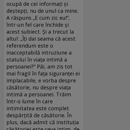
ocupă de cei informați și
deștepți, nu de unul ca mine.
A răspuns „E cum zic eu!“,
într-un fel care închide și
acest subiect. Și a trecut la
altul: „Îți dai seama că acest
referendum este o
inacceptabilă intruziune a
statului în viața intimă a
persoanei?“ Păi, am zis tot
mai fragil în fața siguranței ei
implacabile, e vorba despre
căsătorie, nu despre viața
intimă a persoanei. Trăim
într-o lume în care
intimitatea este complet
despărțită de căsătorie. În
plus, dacă admit că instituția
căsătoriei este ceva intim, de