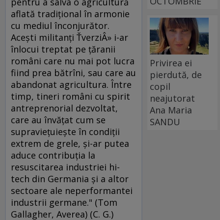
OCTOMBRIE
pentru a salva o agricultură
aflată tradiţional în armonie
cu mediul înconjurător.
Aceşti militanţi ŤverziÂ» i-ar
înlocui treptat pe ţăranii
români care nu mai pot lucra
Privirea ei
fiind prea bătrîni, sau care au
pierdută, de
abandonat agricultura. Între
copil
timp, tineri români cu spirit
neajutorat
antreprenorial dezvoltat,
Ana Maria
care au învăţat cum se
SANDU
supravieţuieşte în condiţii
extrem de grele, şi-ar putea
aduce contribuţia la
resuscitarea industriei hi-
tech din Germania şi a altor
sectoare ale neperformantei
industrii germane." (Tom
Gallagher, Averea) (C. G.)