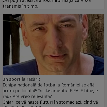
Cel puţin aceasta a fost informaţia care s-a
transmis în timp.
un sport la răsărit
Echipa națională de fotbal a României se află
acum pe locul 45 în clasamentul FIFA. E bine, e
rău? Are vreo relevanță?
Chiar, ce vă naște fluturi în stomac azi, cînd vă