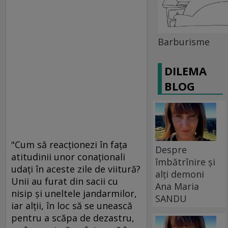
Barburisme
DILEMA
BLOG
"Cum să reacţionezi în faţa
Despre
atitudinii unor conaţionali
îmbătrînire și
udaţi în aceste zile de viitură?
alți demoni
Unii au furat din sacii cu
Ana Maria
nisip şi uneltele jandarmilor,
SANDU
iar alţii, în loc să se unească
pentru a scăpa de dezastru,