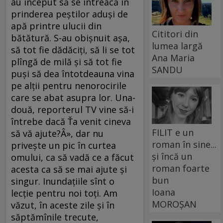
au început să se întreacă în
prinderea peştilor aduşi de
apă printre ulucii din
Cititori din
bătătură. S-au obişnuit aşa,
lumea largă
să tot fie dădăciţi, să li se tot
Ana Maria
plîngă de milă şi să tot fie
SANDU
puşi să dea întotdeauna vina
pe alţii pentru nenorocirile
care se abat asupra lor. Una-
două, reporterul TV vine să-i
întrebe dacă Ťa venit cineva
FILIT e un
să vă ajute?Â», dar nu
roman în sine...
priveşte un pic în curtea
și încă un
omului, ca să vadă ce a făcut
roman foarte
acesta ca să se mai ajute şi
bun
singur. Inundaţiile sînt o
Ioana
lecţie pentru noi toţi. Am
MOROȘAN
văzut, în aceste zile şi în
săptămînile trecute,