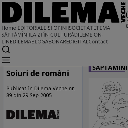
Home
EDITORIALE ȘI OPINII
SOCIETATE
TEMA
SĂPTĂMÎNII
LA ZI ÎN CULTURĂ
DILEME ON-
LINE
DILEMABLOG
ABONARE
DIGITAL
Contact
Home
CARICATU
EDITORIALE ȘI OPINII
SĂPTĂMÎNI
PE CE LUME TRĂIM
Soiuri de români
Publicat în Dilema Veche nr.
89 din 29 Sep 2005