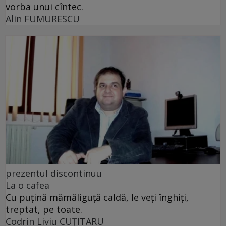
vorba unui cîntec.
Alin FUMURESCU
prezentul discontinuu
La o cafea
Cu puţină mămăliguţă caldă, le veţi înghiţi,
treptat, pe toate.
Codrin Liviu CUŢITARU