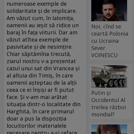
numeroase exemple de
solidaritate şi de implicare.
Am văzut cum, în Ialomiţa,
oamenii au ieşit să ridice un
Noi, cînd se
baraj în faţa viiturii. Dar am
ceartă Polonia
văzut atîtea exemple de
cu Ucraina
pasivitate şi de nesimţire.
Sever
Chiar săptămîna trecută,
VOINESCU
ziarul nostru v-a prezentat
cazul unui sat din Vrancea şi
al altuia din Timiş, în care
oamenii aşteptau de la alţii
ceea ce ei înşişi ar fi putut
Putin și
face. Şi v-am mai arătat
Occidentul Al
situaţia dintr-o localitate din
treilea război
Harghita, în care primarul
mondial?
doar a pus la dispoziţia
locuitorilor materialele
necesare pentru a-şi reface