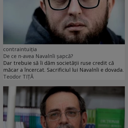
contraintuiția
De ce n-avea Navalnîi șapcă?
Dar trebuie să îi dăm societății ruse credit că
măcar a încercat. Sacrificiul lui Navalnîi e dovada.
Teodor TIŢĂ