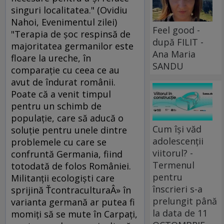
singuri localitatea." (Ovidiu
Nahoi, Evenimentul zilei)
Feel good -
"Terapia de şoc respinsă de
după FILIT -
majoritatea germanilor este
Ana Maria
floare la ureche, în
SANDU
comparaţie cu ceea ce au
avut de îndurat românii.
Poate că a venit timpul
pentru un schimb de
populaţie, care să aducă o
Cum își văd
soluţie pentru unele dintre
adolescenții
problemele cu care se
viitorul? -
confruntă Germania, fiind
Termenul
totodată de folos României.
pentru
Militanţii ecologişti care
înscrieri s-a
sprijină ŤcontraculturaÂ» în
prelungit până
varianta germană ar putea fi
la data de 11
momiţi să se mute în Carpaţi,