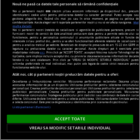
Nouă ne pasă ca datele tale personale să rămână confidențiale
România se află într-un moment crucial din
Noi și partenerii noștri
606
stocăm și/sau accesăm informații pe dispozitivul dvs., precum
punct de vedere economic, după ce a evitat
identificatorii cookie unici pentru prelucrarea datelor cu caracter personal. Puteți accepta sau
gestiona alegerile dvs. făcând clic mai jos sau în orice moment, pe pagina cu politica de
retrogradarea ratingului de țară de către agenția
confidențialitate. Aceste alegeri vor fi raportate partenerilor noștri și nu vă vor afecta navigarea.
Mai
multe detalii
Fitch și în timp ce așteaptă verdictul agenției
Noi si partenerii nostri (retelele de socializare si agentiile de publicitate partenere, precum si
furnizorii nostri de servicii de date analitice) prelucram date pentru a permite website-ului sa
Moody's.
functioneze, pentru a personaliza continutul si anunturile publicitare afisate in functie de
interesele si/sau profilul dvs., pentru a va oferi functionalitati aferente retelelor de socializare si
pentru a analiza traficul pe website. Beneficiati de drepturile prevazute de art. 15-22 din GDPR in
legatura cu prelucrarea datelor cu caracter personal. Aceste drepturi pot fi exercitate prin
modalitatea indicata
aici
. Prin click pe “ACCEPT TOATE”, acceptati folosirea tuturor Tehnologiilor de
tip Cookie, care implica inclusiv acceptul dvs. cu privire la stocarea/accesarea informatiilor de catre
Vendor-ii cu care colaboram. Prin click pe “VREAU SA MODIFIC SETARILE INDIVIDUAL” puteti
schimba preferintele in mod individual, mai putin cele legate de cookie strict necesare pentru
functionarea website-ului.
Atât noi, cât și partenerii noștri prelucrăm datele pentru a oferi:
Dezvoltarea și îmbunătățirea serviciilor. Măsurarea performanței reclamelor. Stocarea și/sau
accesarea informațiilor de pe un dispozitiv. Utilizarea profilurilor pentru selectarea conținutului
personalizat. Crearea profilurilor de conținut personalizat. Utilizarea profilurilor pentru selectarea
publicității personalizate. Crearea profilurilor pentru publicitate personalizată. Măsurarea
performanței conținutului. Înțelegerea publicului prin statistici sau combinații de date din surse
diferite. Utilizarea de date limitate pentru a selecta publicitatea. Utilizarea datelor limitate pentru
a selecta conținutul. Date precise de geolocație și identificarea prin scanarea dispozitivului.
Listă parteneri (furnizori)
ACCEPT TOATE
VREAU SA MODIFIC SETARILE INDIVIDUAL
Spectacol de baschet la București! Staruri