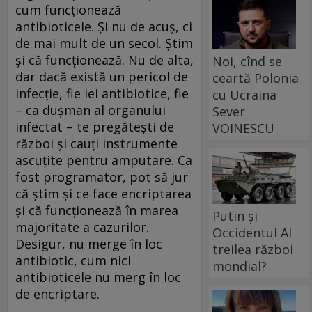
cum funcţionează
antibioticele. Şi nu de acuş, ci
de mai mult de un secol. Ştim
şi că funcţionează. Nu de alta,
Noi, cînd se
dar dacă există un pericol de
ceartă Polonia
infecţie, fie iei antibiotice, fie
cu Ucraina
– ca duşman al organului
Sever
infectat – te pregăteşti de
VOINESCU
război şi cauţi instrumente
ascuţite pentru amputare. Ca
fost programator, pot să jur
că ştim şi ce face encriptarea
şi că funcţionează în marea
Putin și
majoritate a cazurilor.
Occidentul Al
Desigur, nu merge în loc
treilea război
antibiotic, cum nici
mondial?
antibioticele nu merg în loc
de encriptare.