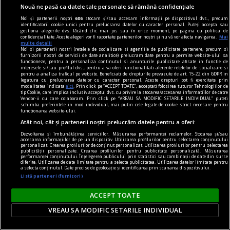
care pot să împingă în parlamentele europene
Nouă ne pasă ca datele tale personale să rămână confidențiale
diferiți demagogi cu promisiuni maximale și
Noi și partenerii noștri
606
stocăm și/sau accesăm informații pe dispozitivul dvs., precum
identificatorii cookie unici pentru prelucrarea datelor cu caracter personal. Puteți accepta sau
capacități mediocre.
gestiona alegerile dvs. făcând clic mai jos sau în orice moment, pe pagina cu politica de
confidențialitate. Aceste alegeri vor fi raportate partenerilor noștri și nu vă vor afecta navigarea.
Mai
Andrei CORNEA
multe detalii
Noi si partenerii nostri (retelele de socializare si agentiile de publicitate partenere, precum si
furnizorii nostri de servicii de date analitice) prelucram date pentru a permite website-ului sa
functioneze, pentru a personaliza continutul si anunturile publicitare afisate in functie de
interesele si/sau profilul dvs., pentru a va oferi functionalitati aferente retelelor de socializare si
pentru a analiza traficul pe website. Beneficiati de drepturile prevazute de art. 15-22 din GDPR in
legatura cu prelucrarea datelor cu caracter personal. Aceste drepturi pot fi exercitate prin
modalitatea indicata
aici
. Prin click pe “ACCEPT TOATE”, acceptati folosirea tuturor Tehnologiilor de
tip Cookie, care implica inclusiv acceptul dvs. cu privire la stocarea/accesarea informatiilor de catre
Vendor-ii cu care colaboram. Prin click pe “VREAU SA MODIFIC SETARILE INDIVIDUAL” puteti
schimba preferintele in mod individual, mai putin cele legate de cookie strict necesare pentru
functionarea website-ului.
Atât noi, cât și partenerii noștri prelucrăm datele pentru a oferi:
Dezvoltarea și îmbunătățirea serviciilor. Măsurarea performanței reclamelor. Stocarea și/sau
accesarea informațiilor de pe un dispozitiv. Utilizarea profilurilor pentru selectarea conținutului
personalizat. Crearea profilurilor de conținut personalizat. Utilizarea profilurilor pentru selectarea
publicității personalizate. Crearea profilurilor pentru publicitate personalizată. Măsurarea
performanței conținutului. Înțelegerea publicului prin statistici sau combinații de date din surse
diferite. Utilizarea de date limitate pentru a selecta publicitatea. Utilizarea datelor limitate pentru
a selecta conținutul. Date precise de geolocație și identificarea prin scanarea dispozitivului.
Listă parteneri (furnizori)
ACCEPT TOATE
nici așa, nici altminteri
Cum trebuie să fie un președinte
VREAU SA MODIFIC SETARILE INDIVIDUAL
Nu cred în nici o campanie electorală construită