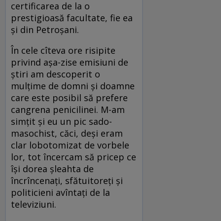
certificarea de la o
prestigioasă facultate, fie ea
şi din Petroşani.
În cele cîteva ore risipite
privind aşa-zise emisiuni de
ştiri am descoperit o
mulţime de domni şi doamne
care este posibil să prefere
cangrena penicilinei. M-am
simţit şi eu un pic sado-
masochist, căci, deşi eram
clar lobotomizat de vorbele
lor, tot încercam să pricep ce
îşi dorea şleahta de
încrîncenaţi, sfătuitoreţi şi
politicieni avîntaţi de la
televiziuni.