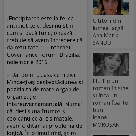
„Encriptarea este la fel ca
Cititori din
antibioticele: deşi nu ştim
lumea largă
cum şi dacă funcţionează,
Ana Maria
trebuie să avem încredere că
SANDU
dă rezultate.“ – Internet
Governance Forum, Brazilia,
noiembrie 2015
– Da, domnu’, aşa cum zici!
FILIT e un
Mînca-ţi-aş deşteptăciunea şi
roman în sine...
poziţia ta de mare organ de
și încă un
organizaţie
roman foarte
interguvernamentală! Numa’
bun
că, deşi sună frumos şi
Ioana
cooleanu ce ai zis matale,
MOROȘAN
avem o ditamai problema de
logică. În primul rînd, ştim