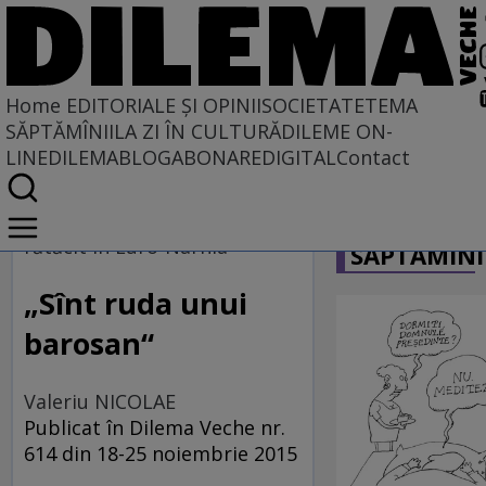
Home
EDITORIALE ȘI OPINII
SOCIETATE
TEMA
SĂPTĂMÎNII
LA ZI ÎN CULTURĂ
DILEME ON-
LINE
DILEMABLOG
ABONARE
DIGITAL
Contact
Home
CARICATU
EDITORIALE ȘI OPINII
rătăcit în Euro-Narnia
SĂPTĂMÎNI
PE CE LUME TRĂIM
„Sînt ruda unui
barosan“
Valeriu NICOLAE
Publicat în Dilema Veche nr.
614 din 18-25 noiembrie 2015