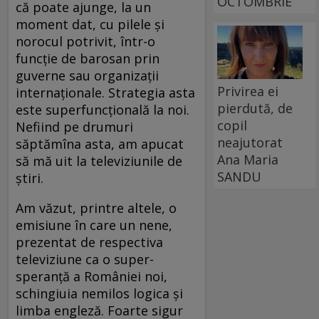
OCTOMBRIE
că poate ajunge, la un
moment dat, cu pilele şi
norocul potrivit, într-o
funcţie de barosan prin
guverne sau organizaţii
Privirea ei
internaţionale. Strategia asta
pierdută, de
este superfuncţională la noi.
copil
Nefiind pe drumuri
neajutorat
săptămîna asta, am apucat
Ana Maria
să mă uit la televiziunile de
SANDU
ştiri.
Am văzut, printre altele, o
emisiune în care un nene,
prezentat de respectiva
televiziune ca o super-
speranţă a României noi,
schingiuia nemilos logica şi
limba engleză. Foarte sigur