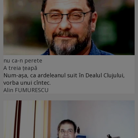
nu ca-n perete
A treia țeapă
Num-așa, ca ardeleanul suit în Dealul Clujului,
vorba unui cîntec.
Alin FUMURESCU