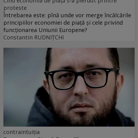
Cînd economia de piață s-a pierdut printre
proteste
Întrebarea este: pînă unde vor merge încălcările
principiilor economiei de piață și cele privind
funcționarea Uniunii Europene?
Constantin RUDNIŢCHI
contraintuiția