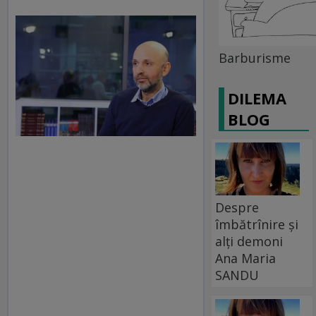
Barburisme
DILEMA
BLOG
Despre
îmbătrînire și
alți demoni
Ana Maria
SANDU