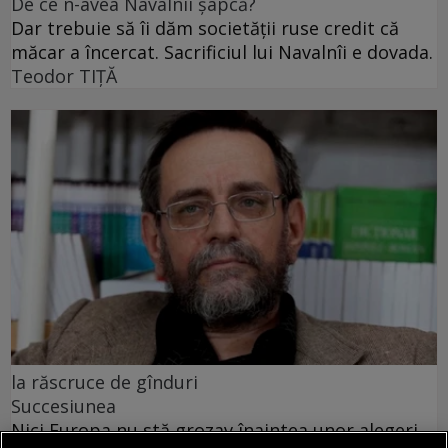
De ce n-avea Navalnîi șapcă?
Dar trebuie să îi dăm societății ruse credit că
măcar a încercat. Sacrificiul lui Navalnîi e dovada.
Teodor TIŢĂ
la răscruce de gînduri
Succesiunea
Nici Europa nu stă grozav înaintea unor alegeri