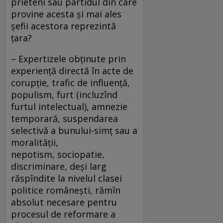
prieteni sau partidul din care
provine acesta şi mai ales
şefii acestora reprezintă
ţara?
– Expertizele obţinute prin
experienţă directă în acte de
corupţie, trafic de influenţă,
populism, furt (incluzînd
furtul intelectual), amnezie
temporară, suspendarea
selectivă a bunului-simţ sau a
moralităţii,
nepotism, sociopatie,
discriminare, deşi larg
răspîndite la nivelul clasei
politice româneşti, rămîn
absolut necesare pentru
procesul de reformare a