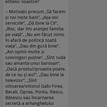
elitelor noastre?
– Motivaţii precum „Să facem
şi noi nişte bani“, „Aşa vor
serviciile“, „Dă bine la CV“,
„Risc, dar îmi aranjez familia
pe viaţă“, „Nu am făcut nimic
în afară de politică toată
viaţa“, „Dau din gură bine“,
„Am opinii multe şi
convingeri puţine“, „Sînt ruda
sau amanta unui barosan“,
„Dacă prostul/proasta poate,
de ce nu şi eu?“, „Dau bine la
televizor“, „Sînt
viitoarea/viitorul Gabi Firea,
Becali, Oprea, Ponta, Iliescu,
Băsescu sau încarnarea
secretă a arhanghelului