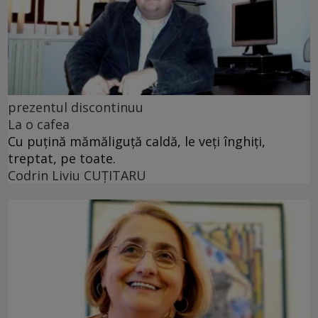
prezentul discontinuu
La o cafea
Cu puţină mămăliguţă caldă, le veţi înghiţi,
treptat, pe toate.
Codrin Liviu CUŢITARU