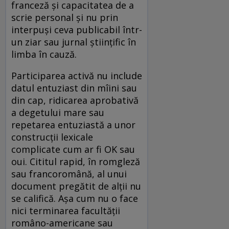
franceză şi capacitatea de a
scrie personal şi nu prin
interpuşi ceva publicabil într-
un ziar sau jurnal ştiinţific în
limba în cauză.
Participarea activă nu include
datul entuziast din mîini sau
din cap, ridicarea aprobativă
a degetului mare sau
repetarea entuziastă a unor
construcţii lexicale
complicate cum ar fi OK sau
oui. Cititul rapid, în romgleză
sau francoromână, al unui
document pregătit de alţii nu
se califică. Aşa cum nu o face
nici terminarea facultăţii
româno-americane sau