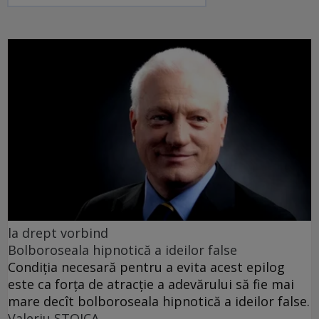
la drept vorbind
Bolboroseala hipnotică a ideilor false
Condiția necesară pentru a evita acest epilog
este ca forța de atracție a adevărului să fie mai
mare decît bolboroseala hipnotică a ideilor false.
Valeriu STOICA