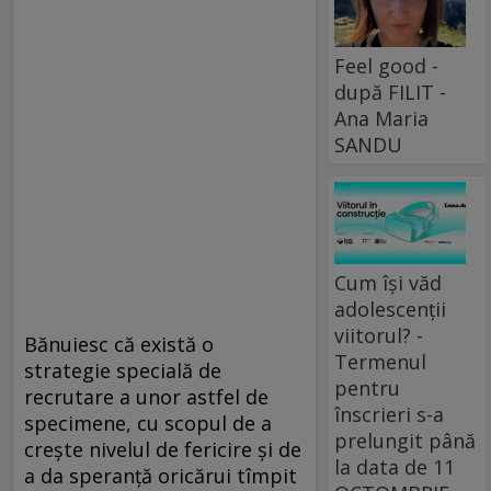
Feel good -
după FILIT -
Ana Maria
SANDU
Cum își văd
adolescenții
viitorul? -
Bănuiesc că există o
Termenul
strategie specială de
pentru
recrutare a unor astfel de
înscrieri s-a
specimene, cu scopul de a
prelungit până
creşte nivelul de fericire şi de
la data de 11
a da speranţă oricărui tîmpit