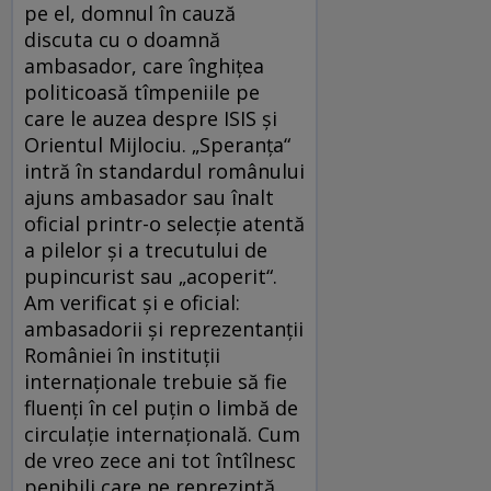
pe el, domnul în cauză
discuta cu o doamnă
ambasador, care înghiţea
politicoasă tîmpeniile pe
care le auzea despre ISIS şi
Orientul Mijlociu. „Speranţa“
intră în standardul românului
ajuns ambasador sau înalt
oficial printr-o selecţie atentă
a pilelor şi a trecutului de
pupincurist sau „acoperit“.
Am verificat şi e oficial:
ambasadorii şi reprezentanţii
României în instituţii
internaţionale trebuie să fie
fluenţi în cel puţin o limbă de
circulaţie internaţională. Cum
de vreo zece ani tot întîlnesc
penibili care ne reprezintă,