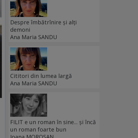
Despre îmbătrînire și alți
demoni
Ana Maria SANDU
Cititori din lumea largă
Ana Maria SANDU
FILIT e un roman în sine... și încă
un roman foarte bun
Ioana MOROȘAN