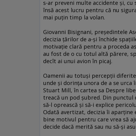
s-ar preveni multe accidente şi, cu 
însă acest lucru pentru că nu sigura
mai puţin timp la volan.
Giovanni Bisignani, preşedintele Aso
decizia ţărilor de a-şi închide spaţ
motivaţie clară pentru a proceda astf
au fost de o cu totul altă părere, s
decît ai unui avion în picaj.
Oamenii au totuşi percepţii diferite 
unde şi dorinţa unora de a se urca în
Stuart Mill, în cartea sa Despre li
treacă un pod şubred. Din punctul d
să-l oprească şi să-i explice perico
Odată avertizat, decizia îi aparţine 
bine motivul pentru care vrea să aju
decide dacă merită sau nu să-şi asu