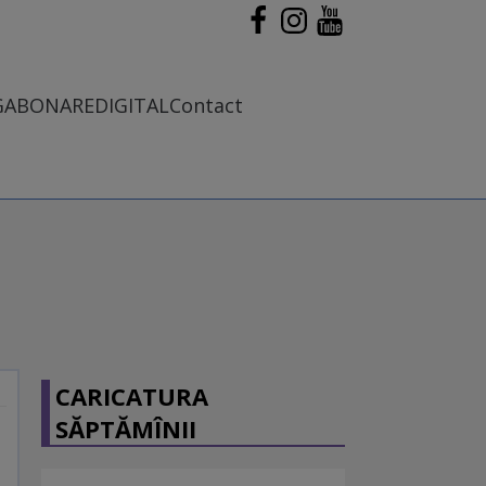
G
ABONARE
DIGITAL
Contact
CARICATURA
SĂPTĂMÎNII