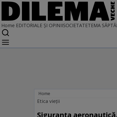
Home
EDITORIALE ȘI OPINII
SOCIETATE
TEMA SĂPTĂ
Home
EDITORIALE ȘI OPINII
Etica vieţii
PE CE LUME TRĂIM
Siguranţa aeronautică