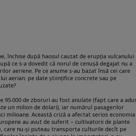
e, închise după haosul cauzat de erupţia vulcanului
 după ce s-a dovedit că norul de cenuşă degajat nu a
rilor aeriene. Pe ce anume s-au bazat însă cei care
ului aerian: pe date ştiinţifice concrete sau pe
uzate?
 de 95.000 de zboruri au fost anulate (fapt care a adu
te un milion de dolari), iar numărul pasagerilor
nci milioane. Această criză a afectat serios economia
europene au avut de suferit – cultivatorii de plante
 care nu-şi puteau transporta culturile decît pe