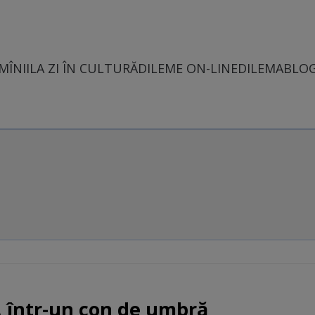
MÎNII
LA ZI ÎN CULTURĂ
DILEME ON-LINE
DILEMABLO
, într-un con de umbră