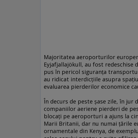
Majoritatea aeroporturilor europen
Eyjafjallajökull, au fost redeschise
pus în pericol siguranţa transportu
au ridicat interdicţiile asupra spaţi
evaluarea pierderilor economice ca
În decurs de peste şase zile, în jur
companiilor aeriene pierderi de pes
blocaţi pe aeroporturi a ajuns la ci
Marii Britanii, dar nu numai ţările 
ornamentale din Kenya, de exemplu,