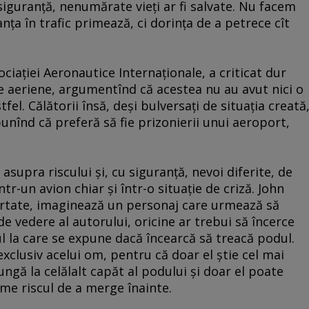
siguranţă, nenumărate vieţi ar fi salvate. Nu facem
nţa în trafic primează, ci dorinţa de a petrece cît
ciaţiei Aeronautice Internaţionale, a criticat dur
iile aeriene, argumentînd că acestea nu au avut nici o
el. Călătorii însă, deşi bulversaţi de situaţia creată
punînd că preferă să fie prizonierii unui aeroport,
asupra riscului şi, cu siguranţă, nevoi diferite, de
tr-un avion chiar şi într-o situaţie de criză. John
bertate, imaginează un personaj care urmează să
e vedere al autorului, oricine ar trebui să încerce
lul la care se expune dacă încearcă să treacă podul.
exclusiv acelui om, pentru că doar el ştie cel mai
ngă la celălalt capăt al podului şi doar el poate
me riscul de a merge înainte.