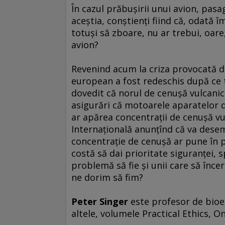
În cazul prăbuşirii unui avion, pasa
aceştia, conştienţi fiind că, odată î
totuşi să zboare, nu ar trebui, oar
avion?
Revenind acum la criza provocată de
european a fost redeschis după ce t
dovedit că norul de cenuşă vulcanic
asigurări că motoarele aparatelor 
ar apărea concentraţii de cenuşă vu
Internaţională anunţînd că va desem
concentraţie de cenuşă ar pune în p
costă să dai prioritate siguranţei, 
problemă să fie şi unii care să încer
ne dorim să fim?
Peter Singer
este profesor de bioet
altele, volumele Practical Ethics, O