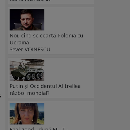
Noi, cînd se ceartă Polonia cu
Ucraina
Sever VOINESCU
Putin și Occidentul Al treilea
război mondial?
s
Feel good - după FILIT -