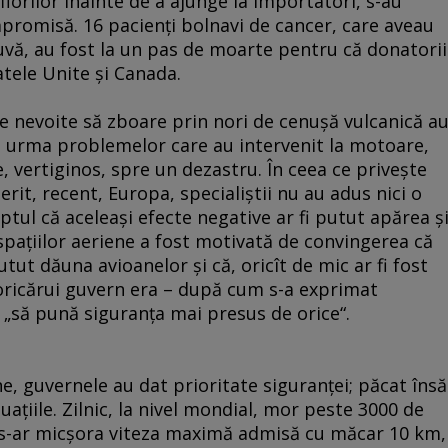
 florilor înainte de a ajunge la importatori, s-au
mpromisă. 16 pacienţi bolnavi de cancer, care aveau
uvă, au fost la un pas de moarte pentru că donatorii
atele Unite şi Canada.
ne nevoite să zboare prin nori de cenuşă vulcanică a
 în urma problemelor care au intervenit la motoare,
, vertiginos, spre un dezastru. În ceea ce priveşte
rit, recent, Europa, specialiştii nu au adus nici o
ptul că aceleaşi efecte negative ar fi putut apărea ş
 spaţiilor aeriene a fost motivată de convingerea că
utut dăuna avioanelor şi că, oricît de mic ar fi fost
a oricărui guvern era – după cum s-a exprimat
„să pună siguranţa mai presus de orice“.
ene, guvernele au dat prioritate siguranţei; păcat însă
tuaţiile. Zilnic, la nivel mondial, mor peste 3000 de
 s-ar micşora viteza maximă admisă cu măcar 10 km,