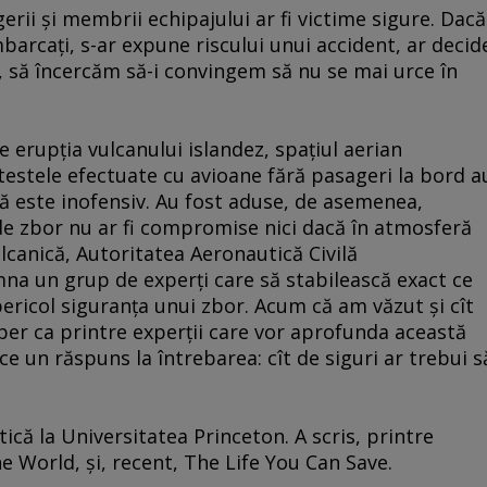
gerii şi membrii echipajului ar fi victime sigure. Dacă
mbarcaţi, s-ar expune riscului unui accident, ar decid
e, să încercăm să-i convingem să nu se mai urce în
 erupţia vulcanului islandez, spaţiul aerian
estele efectuate cu avioane fără pasageri la bord a
ă este inofensiv. Au fost aduse, de asemenea,
de zbor nu ar fi compromise nici dacă în atmosferă
lcanică, Autoritatea Aeronautică Civilă
na un grup de experţi care să stabilească exact ce
ericol siguranţa unui zbor. Acum că am văzut şi cît
sper ca printre experţii care vor aprofunda această
ce un răspuns la întrebarea: cît de siguri ar trebui s
ică la Universitatea Princeton. A scris, printre
ne World, şi, recent, The Life You Can Save.