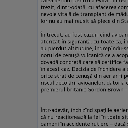
calea aerului pentru a evita ofilirea
trezit, dintr-odată, cu afacerea co
nevoie vitală de transplant de măd
lor nu au mai reuşit să plece din St
În trecut, au fost cazuri cînd avioa
aterizat în siguranţă, cu toate că,
au pierdut altitudine, îndrepîndu-se
norul de cenuşă vulcanică ce a acope
dovadă concretă care să certifice fa
în acest caz. Decizia de închidere a
orice strat de cenuşă din aer ar fi p
riscul decolării avioanelor, datori
premierul britanic Gordon Brown – 
Într-adevăr, închizînd spaţiile aeri
că nu reacţionează la fel în toate si
oameni în accidente rutiere – dacă