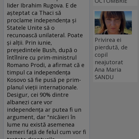
OCTOMBRIE
lider Ibrahim Rugova. E de
aşteptat ca Thaci să
proclame independenţa şi
Statele Unite să o
recunoască unilateral. Poate
Privirea ei
şi alţii. Prin iunie,
pierdută, de
preşedintele Bush, după o
copil
întîlnire cu prim-ministrul
neajutorat
Romano Prodi, a afirmat că e
Ana Maria
timpul ca independenţa
SANDU
Kosovo să fie pusă pe prim-
planul vieţii internaţionale.
Desigur, cei 90% dintre
albanezi care vor
independenţa ar putea fi un
argument, dar "nicăieri în
lume nu există asemenea
temeri faţă de felul cum vor fi