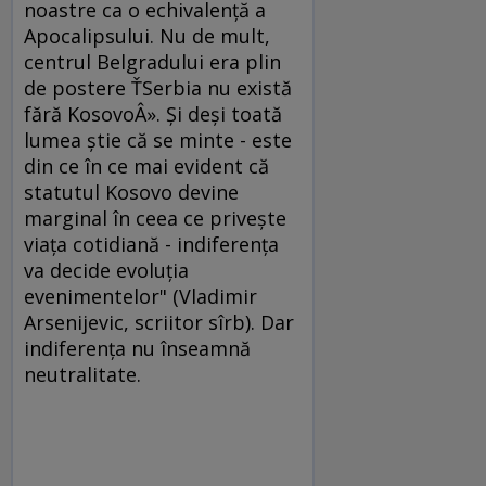
noastre ca o echivalenţă a
Apocalipsului. Nu de mult,
centrul Belgradului era plin
de postere ŤSerbia nu există
fără KosovoÂ». Şi deşi toată
lumea ştie că se minte - este
din ce în ce mai evident că
statutul Kosovo devine
marginal în ceea ce priveşte
viaţa cotidiană - indiferenţa
va decide evoluţia
evenimentelor" (Vladimir
Arsenijevic, scriitor sîrb). Dar
indiferenţa nu înseamnă
neutralitate.