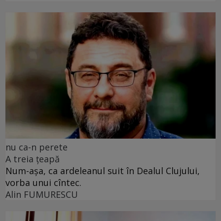
nu ca-n perete
A treia țeapă
Num-așa, ca ardeleanul suit în Dealul Clujului,
vorba unui cîntec.
Alin FUMURESCU