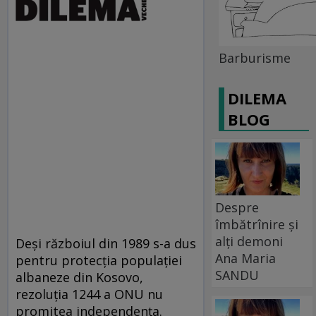
Barburisme
DILEMA
BLOG
Despre
îmbătrînire și
alți demoni
Deşi războiul din 1989 s-a dus
Ana Maria
pentru protecţia populaţiei
SANDU
albaneze din Kosovo,
rezoluţia 1244 a ONU nu
promitea independenţa.