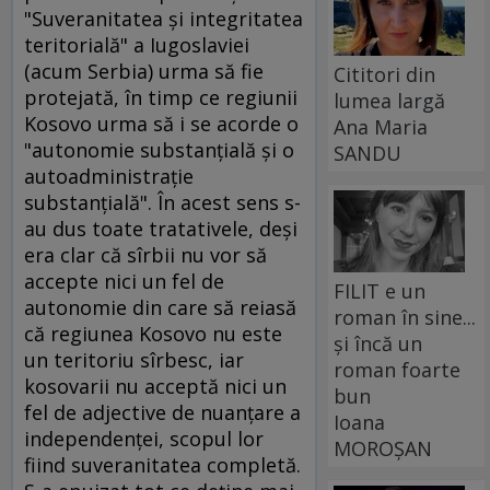
"Suveranitatea şi integritatea
teritorială" a Iugoslaviei
(acum Serbia) urma să fie
Cititori din
protejată, în timp ce regiunii
lumea largă
Kosovo urma să i se acorde o
Ana Maria
"autonomie substanţială şi o
SANDU
autoadministraţie
substanţială". În acest sens s-
au dus toate tratativele, deşi
era clar că sîrbii nu vor să
accepte nici un fel de
FILIT e un
autonomie din care să reiasă
roman în sine...
că regiunea Kosovo nu este
și încă un
un teritoriu sîrbesc, iar
roman foarte
kosovarii nu acceptă nici un
bun
fel de adjective de nuanţare a
Ioana
independenţei, scopul lor
MOROȘAN
fiind suveranitatea completă.