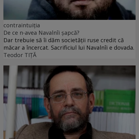
contraintuiția
De ce n-avea Navalnîi șapcă?
Dar trebuie să îi dăm societății ruse credit că
măcar a încercat. Sacrificiul lui Navalnîi e dovada.
Teodor TIŢĂ