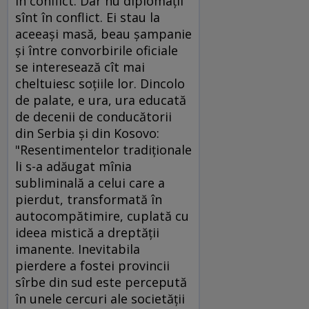
în conflict. Dar nu diplomaţii
sînt în conflict. Ei stau la
aceeaşi masă, beau şampanie
şi între convorbirile oficiale
se interesează cît mai
cheltuiesc soţiile lor. Dincolo
de palate, e ura, ura educată
de decenii de conducătorii
din Serbia şi din Kosovo:
"Resentimentelor tradiţionale
li s-a adăugat mînia
subliminală a celui care a
pierdut, transformată în
autocompătimire, cuplată cu
ideea mistică a dreptăţii
imanente. Inevitabila
pierdere a fostei provincii
sîrbe din sud este percepută
în unele cercuri ale societăţii