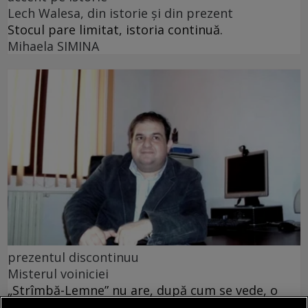
Lech Walesa, din istorie și din prezent
Stocul pare limitat, istoria continuă.
Mihaela SIMINA
prezentul discontinuu
Misterul voiniciei
„Strîmbă-Lemne” nu are, după cum se vede, o
tipologie fixă, el variind imagistic în funcţie de