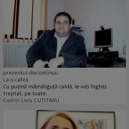
prezentul discontinuu
La o cafea
Cu puţină mămăliguţă caldă, le veţi înghiţi,
treptat, pe toate.
Codrin Liviu CUŢITARU