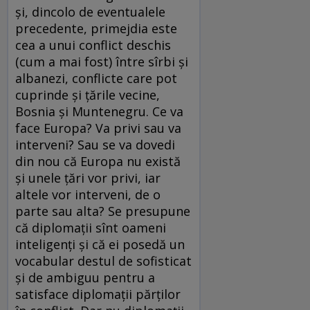
şi, dincolo de eventualele
precedente, primejdia este
cea a unui conflict deschis
(cum a mai fost) între sîrbi şi
albanezi, conflicte care pot
cuprinde şi ţările vecine,
Bosnia şi Muntenegru. Ce va
face Europa? Va privi sau va
interveni? Sau se va dovedi
din nou că Europa nu există
şi unele ţări vor privi, iar
altele vor interveni, de o
parte sau alta? Se presupune
că diplomaţii sînt oameni
inteligenţi şi că ei posedă un
vocabular destul de sofisticat
şi de ambiguu pentru a
satisface diplomaţii părţilor