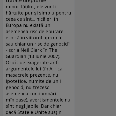
tratate drepturile
minorităţilor, ele vor fi
hărţuite pur şi simplu pentru
ceea ce sînt... nicăieri în
Europa nu există un
asemenea risc de epurare
etnică în viitorul apropiat -
sau chiar un risc de genocid"
- scria Neil Clark în The
Guardian (13 iunie 2007).
Oricît de exagerate ar fi
argumentele lui (în Africa
masacrele prezente, nu
ipotetice, numite de unii
genocid, nu trezesc
asemenea condamnări
mînioase), avertismentele nu
sînt neglijabile. Dar chiar
dacă Statele Unite susţin