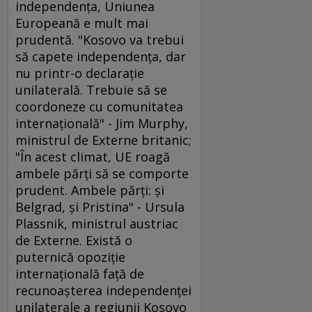
independenţa, Uniunea
Europeană e mult mai
prudentă. "Kosovo va trebui
să capete independenţa, dar
nu printr-o declaraţie
unilaterală. Trebuie să se
coordoneze cu comunitatea
internaţională" - Jim Murphy,
ministrul de Externe britanic;
"În acest climat, UE roagă
ambele părţi să se comporte
prudent. Ambele părţi: şi
Belgrad, şi Pristina" - Ursula
Plassnik, ministrul austriac
de Externe. Există o
puternică opoziţie
internaţională faţă de
recunoaşterea independenţei
unilaterale a regiunii Kosovo