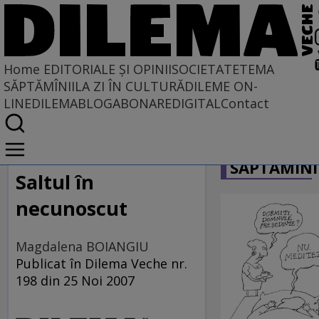
Home
EDITORIALE ȘI OPINII
SOCIETATE
TEMA
SĂPTĂMÎNII
LA ZI ÎN CULTURĂ
DILEME ON-
LINE
DILEMABLOG
ABONARE
DIGITAL
Contact
Home
CARICATU
EDITORIALE ȘI OPINII
SĂPTĂMÎNI
PE CE LUME TRĂIM
Saltul în
necunoscut
Magdalena BOIANGIU
Publicat în Dilema Veche nr.
198 din 25 Noi 2007