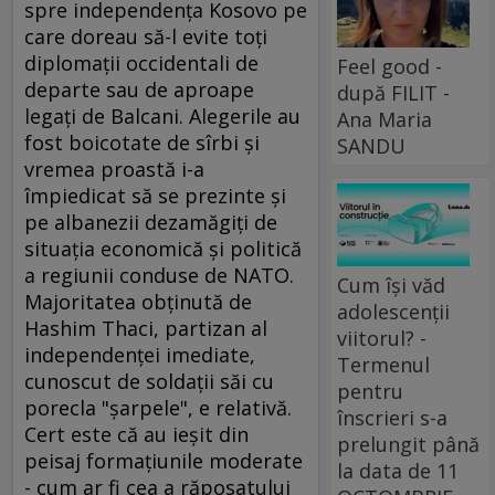
spre independenţa Kosovo pe
care doreau să-l evite toţi
diplomaţii occidentali de
Feel good -
departe sau de aproape
după FILIT -
legaţi de Balcani. Alegerile au
Ana Maria
fost boicotate de sîrbi şi
SANDU
vremea proastă i-a
împiedicat să se prezinte şi
pe albanezii dezamăgiţi de
situaţia economică şi politică
a regiunii conduse de NATO.
Cum își văd
Majoritatea obţinută de
adolescenții
Hashim Thaci, partizan al
viitorul? -
independenţei imediate,
Termenul
cunoscut de soldaţii săi cu
pentru
porecla "şarpele", e relativă.
înscrieri s-a
Cert este că au ieşit din
prelungit până
peisaj formaţiunile moderate
la data de 11
- cum ar fi cea a răposatului