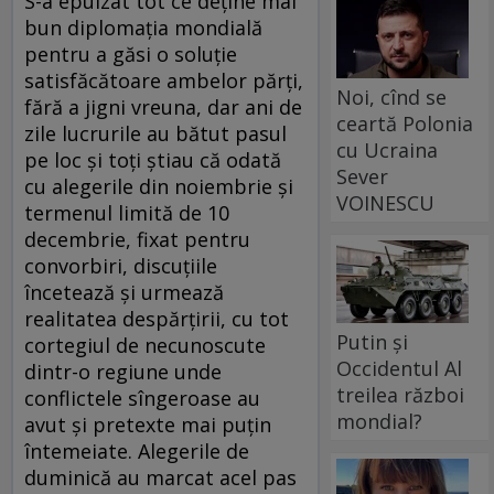
S-a epuizat tot ce deţine mai
bun diplomaţia mondială
pentru a găsi o soluţie
satisfăcătoare ambelor părţi,
Noi, cînd se
fără a jigni vreuna, dar ani de
ceartă Polonia
zile lucrurile au bătut pasul
cu Ucraina
pe loc şi toţi ştiau că odată
Sever
cu alegerile din noiembrie şi
VOINESCU
termenul limită de 10
decembrie, fixat pentru
convorbiri, discuţiile
încetează şi urmează
realitatea despărţirii, cu tot
Putin și
cortegiul de necunoscute
Occidentul Al
dintr-o regiune unde
treilea război
conflictele sîngeroase au
mondial?
avut şi pretexte mai puţin
întemeiate. Alegerile de
duminică au marcat acel pas