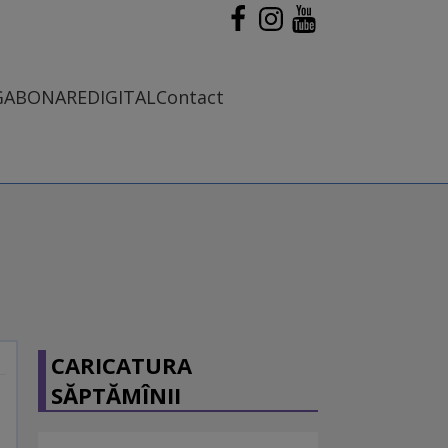
G
ABONARE
DIGITAL
Contact
CARICATURA
SĂPTĂMÎNII