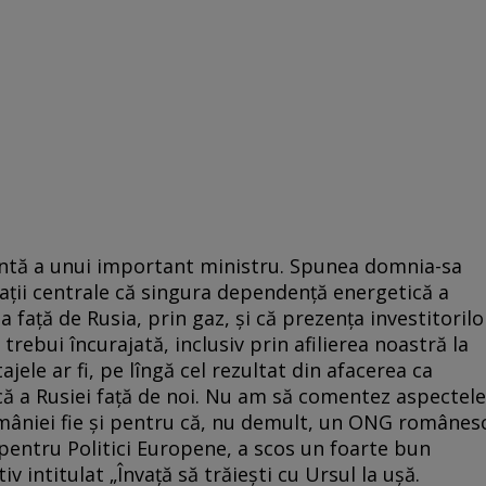
entă a unui important ministru. Spunea domnia-sa
caţii centrale că singura dependenţă energetică a
faţă de Rusia, prin gaz, şi că prezenţa investitorilo
trebui încurajată, inclusiv prin afilierea noastră la
le ar fi, pe lîngă cel rezultat din afacerea ca
că a Rusiei faţă de noi. Nu am să comentez aspectele
omâniei fie şi pentru că, nu demult, un ONG românes
entru Politici Europene, a scos un foarte bun
 intitulat „Învaţă să trăieşti cu Ursul la uşă.