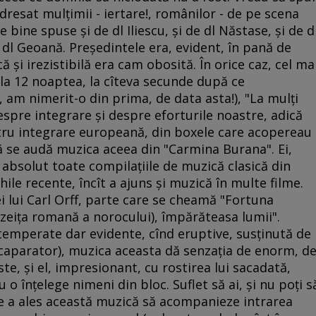
dresat mulţimii - iertare!, românilor - de pe scena
e bine spuse şi de dl Iliescu, şi de dl Năstase, şi de d
e dl Geoană. Preşedintele era, evident, în pană de
că şi irezistibilă era cam obosită. În orice caz, cel ma
 la 12 noaptea, la cîteva secunde după ce
 am nimerit-o din prima, de data asta!), "La mulţi
espre integrare şi despre eforturile noastre, adică
tru integrare europeană, din boxele care acopereau
să se audă muzica aceea din "Carmina Burana". Ei,
n absolut toate compilaţiile de muzică clasică din
ile recente, încît a ajuns şi muzică în multe filme.
i lui Carl Orff, parte care se cheamă "Fortuna
zeiţa romană a norocului), împărăteasa lumii".
temperate dar evidente, cînd eruptive, susţinută de
 acaparator), muzica aceasta dă senzaţia de enorm, d
te, şi el, impresionant, cu rostirea lui sacadată,
 o înţelege nimeni din bloc. Suflet să ai, şi nu poţi s
are a ales această muzică să acompanieze intrarea