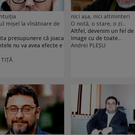
ntuiția
nici așa, nici altminteri
ul mișel la vînătoare de
O notă, o stare, o zi...
Altfel, devenim un fel d
ita presupunere că joaca
Image cu de toate...
ntele nu va avea efecte e
Andrei PLEŞU
 TIŢĂ