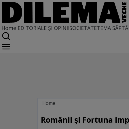
Home
EDITORIALE ȘI OPINII
SOCIETATE
TEMA SĂPTĂ
Home
EDITORIALE ȘI OPINII
PE CE LUME TRĂIM
Românii şi Fortuna im