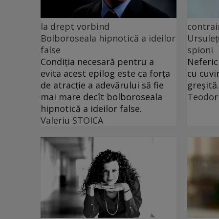
la drept vorbind
contrai
Bolboroseala hipnotică a ideilor
Ursuleț
false
spioni
Condiția necesară pentru a
Neferic
evita acest epilog este ca forța
cu cuvi
de atracție a adevărului să fie
greșită.
mai mare decît bolboroseala
Teodor
hipnotică a ideilor false.
Valeriu STOICA