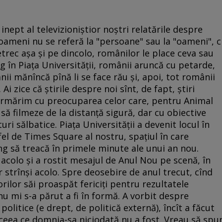
 inept al televizioniştior noştri relatările despre
ameni nu se referă la "persoane" sau la "oameni", c
trec aşa şi pe dincolo, românilor le place ceva sau
ng în Piaţa Universităţii, românii aruncă cu petarde,
i mănîncă pînă li se face rău şi, apoi, tot românii
Ai zice că ştirile despre noi sînt, de fapt, ştiri
urmărim cu preocuparea celor care, pentru Animal
 să filmeze de la distanţă sigură, dar cu obiective
ri sălbatice. Piaţa Universităţii a devenit locul în
fel de Times Square al nostru, spaţiul în care
îng să treacă în primele minute ale unui an nou.
acolo şi a rostit mesajul de Anul Nou pe scenă, în
 strînşi acolo. Spre deosebire de anul trecut, cînd
ilor săi proaspăt fericiţi pentru rezultatele
nu mi s-a părut a fi în formă. A vorbit despre
litice (e drept, de politică externă), încît a făcut
ceea ce domnia-sa niciodată nu a fost. Vreau să spu