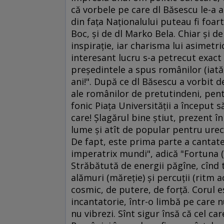
că vorbele pe care dl Băsescu le-a a
din faţa Naţionalului puteau fi foart
Boc, şi de dl Marko Bela. Chiar şi d
inspiraţie, iar charisma lui asimetri
interesant lucru s-a petrecut exact
preşedintele a spus românilor (iată,
ani!". După ce dl Băsescu a vorbit d
ale românilor de pretutindeni, pen
fonic Piaţa Universităţii a început 
care! Şlagărul bine ştiut, prezent î
lume şi atît de popular pentru urech
De fapt, este prima parte a cantate
imperatrix mundi", adică "Fortuna (
Străbătută de energii păgîne, cînd 
alămuri (măreţie) şi percuţii (ritm
cosmic, de putere, de forţă. Corul es
incantatorie, într-o limbă pe care nu
nu vibrezi. Sînt sigur însă că cel c