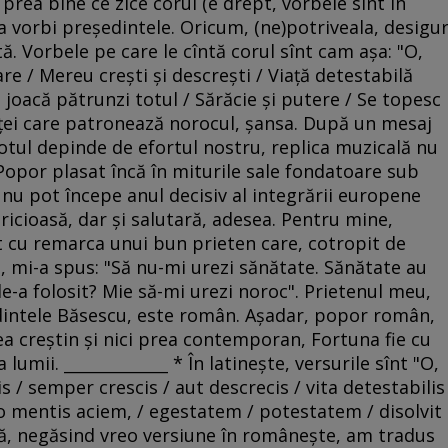
 prea bine ce zice corul (e drept, vorbele sînt în
 va vorbi preşedintele. Oricum, (ne)potriveala, desigu
ă. Vorbele pe care le cîntă corul sînt cam aşa: "O,
e / Mereu creşti şi descreşti / Viaţă detestabilă
joacă pătrunzi totul / Sărăcie şi putere / Se topesc
eiţei care patronează norocul, şansa. După un mesaj
totul depinde de efortul nostru, replica muzicală nu
 Popor plasat încă în miturile sale fondatoare sub
 nu pot începe anul decisiv al integrării europene
ricioasă, dar şi salutară, adesea. Pentru mine,
t cu remarca unui bun prieten care, cotropit de
, mi-a spus: "Să nu-mi urezi sănătate. Sănătate au
 le-a folosit? Mie să-mi urezi noroc". Prietenul meu,
şedintele Băsescu, este român. Aşadar, popor român,
ea creştin şi nici prea contemporan, Fortuna fie cu
 lumii. _____________ * În latineşte, versurile sînt "O,
is / semper crescis / aut descrecis / vita detestabilis
do mentis aciem, / egestatem / potestatem / disolvit
că, negăsind vreo versiune în româneşte, am tradus