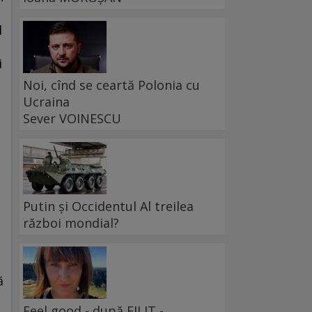
l
i
Noi, cînd se ceartă Polonia cu
Ucraina
Sever VOINESCU
Putin și Occidentul Al treilea
război mondial?
e
ă
Feel good - după FILIT -