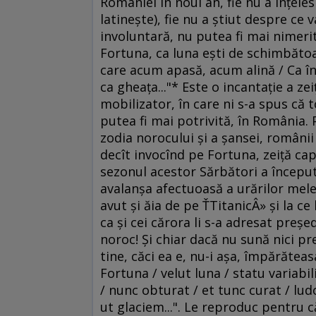
României în noul an, fie nu a înţeles
latineşte), fie nu a ştiut despre ce
involuntară, nu putea fi mai nimerit
Fortuna, ca luna eşti de schimbătoar
care acum apasă, acum alină / Ca în 
ca gheaţa..."* Este o incantaţie a z
mobilizator, în care ni s-a spus că 
putea fi mai potrivită, în România.
zodia norocului şi a şansei, românii
decît invocînd pe Fortuna, zeiţă cap
sezonul acestor Sărbători a începu
avalanşa afectuoasă a urărilor mele
avut şi ăia de pe ŤTitanicÂ» şi la ce
ca şi cei cărora li s-a adresat pre
noroc! Şi chiar dacă nu sună nici pr
tine, căci ea e, nu-i aşa, împărăteasa
Fortuna / velut luna / statu variabil
/ nunc obturat / et tunc curat / lu
ut glaciem...". Le reproduc pentru 