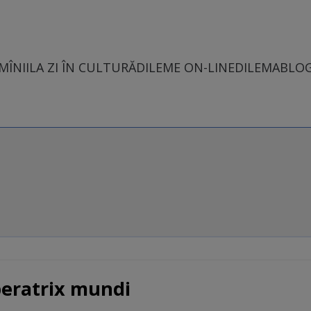
MÎNII
LA ZI ÎN CULTURĂ
DILEME ON-LINE
DILEMABLO
peratrix mundi