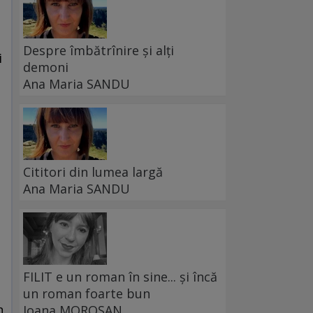
Despre îmbătrînire și alți
i
demoni
Ana Maria SANDU
Cititori din lumea largă
Ana Maria SANDU
FILIT e un roman în sine... și încă
un roman foarte bun
n
Ioana MOROȘAN