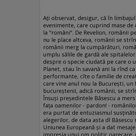
Aţi observat, desigur, că în limbajul
evenimente, care cuprind mase de o
la "români". De Revelion, românii pe
nu le place altceva, românii se strî
românii merg la cumpărături, români
umplu sălile de gardă ale spitalelor. 
despre o specie ciudată pe care o 
Planet, stau în savană ani la rînd ca
performante, cîte o familie de creatu
care vine anul nou la Bucureşti, un 
bucureştenii, adică românii, se str
Însuşi preşedintele Băsescu a mers 
faţa oamenilor - pardon! - românilor
era purtat de entuziasmul susţinător
alegerilor, de data asta dl Băsescu 
Uniunea Europeană şi a dat mesaje po
impresia unui om politic oarecare, 