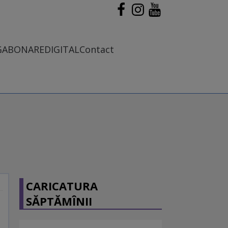
G
ABONARE
DIGITAL
Contact
CARICATURA
SĂPTĂMÎNII