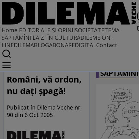
Home
EDITORIALE ȘI OPINII
SOCIETATE
TEMA
SĂPTĂMÎNII
LA ZI ÎN CULTURĂ
DILEME ON-
LINE
DILEMABLOG
ABONARE
DIGITAL
Contact
Home
CARICATU
EDITORIALE ȘI OPINII
SĂPTĂMÎNI
PE CE LUME TRĂIM
Români, vă ordon,
nu daţi şpagă!
Publicat în Dilema Veche nr.
90 din 6 Oct 2005