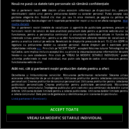
Nouă ne pasă ca datele tale personale să rămână confidențiale
Noi și partenerii noștri
606
stocăm și/sau accesăm informații pe dispozitivul dvs., precum
identificatorii cookie unici pentru prelucrarea datelor cu caracter personal. Puteți accepta sau
gestiona alegerile dvs. făcând clic mai jos sau în orice moment, pe pagina cu politica de
confidențialitate. Aceste alegeri vor fi raportate partenerilor noștri și nu vă vor afecta navigarea.
Mai
multe detalii
Noi si partenerii nostri (retelele de socializare si agentiile de publicitate partenere, precum si
furnizorii nostri de servicii de date analitice) prelucram date pentru a permite website-ului sa
functioneze, pentru a personaliza continutul si anunturile publicitare afisate in functie de
interesele si/sau profilul dvs., pentru a va oferi functionalitati aferente retelelor de socializare si
Melodiile lui Taylor Swift au fost eliminate din
pentru a analiza traficul pe website. Beneficiati de drepturile prevazute de art. 15-22 din GDPR in
legatura cu prelucrarea datelor cu caracter personal. Aceste drepturi pot fi exercitate prin
postările Casei Albe. Președintele SUA: „O urăsc”
modalitatea indicata
aici
. Prin click pe “ACCEPT TOATE”, acceptati folosirea tuturor Tehnologiilor de
tip Cookie, care implica inclusiv acceptul dvs. cu privire la stocarea/accesarea informatiilor de catre
Unele melodii ale lui Taylor Swift au fost
Vendor-ii cu care colaboram. Prin click pe “VREAU SA MODIFIC SETARILE INDIVIDUAL” puteti
schimba preferintele in mod individual, mai putin cele legate de cookie strict necesare pentru
eliminate din videoclipurile postate pe rețelele
functionarea website-ului.
Atât noi, cât și partenerii noștri prelucrăm datele pentru a oferi:
sociale de către echipa de campanie a
Dezvoltarea și îmbunătățirea serviciilor. Măsurarea performanței reclamelor. Stocarea și/sau
președintelui Donald Trump și de Casa Albă, care
accesarea informațiilor de pe un dispozitiv. Utilizarea profilurilor pentru selectarea conținutului
personalizat. Crearea profilurilor de conținut personalizat. Utilizarea profilurilor pentru selectarea
a folosit două dintre melodiile superstarului
publicității personalizate. Crearea profilurilor pentru publicitate personalizată. Măsurarea
performanței conținutului. Înțelegerea publicului prin statistici sau combinații de date din surse
american în ultima săptămână.
diferite. Utilizarea de date limitate pentru a selecta publicitatea. Utilizarea datelor limitate pentru
a selecta conținutul. Date precise de geolocație și identificarea prin scanarea dispozitivului.
Listă parteneri (furnizori)
ACCEPT TOATE
VREAU SA MODIFIC SETARILE INDIVIDUAL