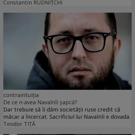
Constantin RUDNIŢCHI
contraintuiția
De ce n-avea Navalnîi șapcă?
Dar trebuie să îi dăm societății ruse credit că
măcar a încercat. Sacrificiul lui Navalnîi e dovada.
Teodor TIŢĂ