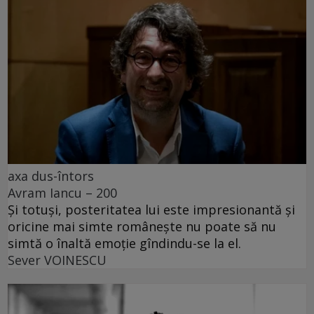
axa dus-întors
Avram Iancu – 200
Și totuși, posteritatea lui este impresionantă și
oricine mai simte românește nu poate să nu
simtă o înaltă emoție gîndindu-se la el.
Sever VOINESCU