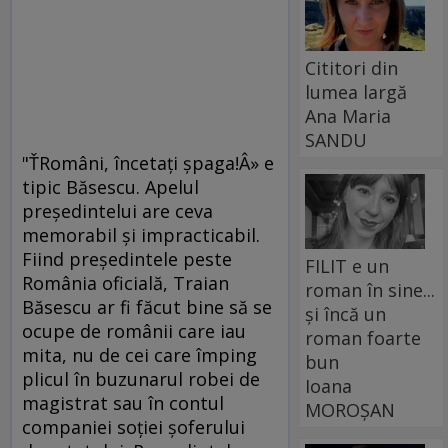
Cititori din
lumea largă
Ana Maria
SANDU
"ŤRomâni, încetaţi şpaga!Â» e
tipic Băsescu. Apelul
preşedintelui are ceva
memorabil şi impracticabil.
Fiind preşedintele peste
FILIT e un
România oficială, Traian
roman în sine...
Băsescu ar fi făcut bine să se
și încă un
ocupe de românii care iau
roman foarte
mita, nu de cei care împing
bun
plicul în buzunarul robei de
Ioana
magistrat sau în contul
MOROȘAN
companiei soţiei şoferului