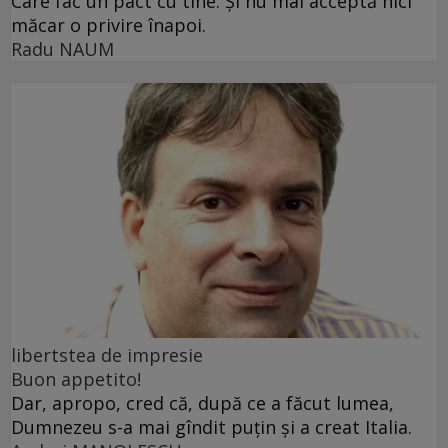
Care fac un pact cu tine. Și nu mai acceptă nici
măcar o privire înapoi.
Radu NAUM
libertstea de impresie
Buon appetito!
Dar, apropo, cred că, după ce a făcut lumea,
Dumnezeu s-a mai gîndit puțin și a creat Italia.