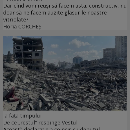
Dar cînd vom reuși să facem asta, constructiv, nu
doar să ne facem auzite glasurile noastre
vitriolate?
Horia CORCHEŞ
la fața timpului
De ce „restul” respinge Vestul
Această declarație a coincis cu debutul