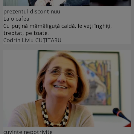
prezentul discontinuu
La o cafea
Cu puţină mămăliguţă caldă, le veţi înghiţi,
treptat, pe toate.
Codrin Liviu CUŢITARU
cuvinte nepotrivite