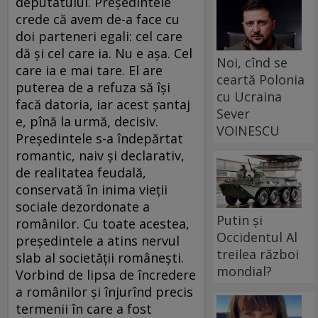
deputatului. Preşedintele
crede că avem de-a face cu
doi parteneri egali: cel care
dă şi cel care ia. Nu e aşa. Cel
Noi, cînd se
care ia e mai tare. El are
ceartă Polonia
puterea de a refuza să îşi
cu Ucraina
facă datoria, iar acest şantaj
Sever
e, pînă la urmă, decisiv.
VOINESCU
Preşedintele s-a îndepărtat
romantic, naiv şi declarativ,
de realitatea feudală,
conservată în inima vieţii
sociale dezordonate a
Putin și
românilor. Cu toate acestea,
Occidentul Al
preşedintele a atins nervul
treilea război
slab al societăţii româneşti.
mondial?
Vorbind de lipsa de încredere
a românilor şi înjurînd precis
termenii în care a fost