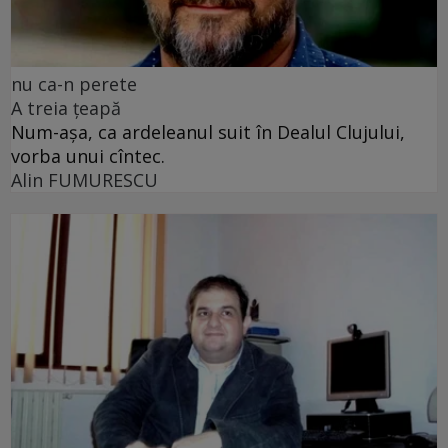
nu ca-n perete
A treia țeapă
Num-așa, ca ardeleanul suit în Dealul Clujului,
vorba unui cîntec.
Alin FUMURESCU