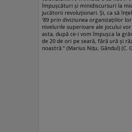
împuşcături şi minidiscursuri la mi
jucătorii revoluţionari. Şi, ca să înţ
'89 prin diviziunea organizaţiilor 
nivelurile superioare ale jocului vo
asta, după ce-i vom împuşca la gră
de 20 de ori pe seară, fără ură şi ră
noastră." (Marius Niţu, Gândul) (C. G