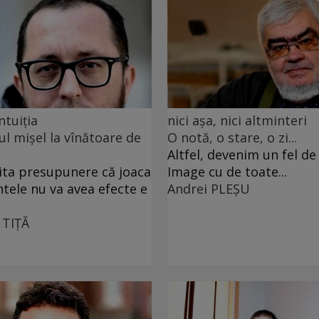
ntuiția
nici așa, nici altminteri
ul mișel la vînătoare de
O notă, o stare, o zi...
Altfel, devenim un fel d
ita presupunere că joaca
Image cu de toate...
ntele nu va avea efecte e
Andrei PLEŞU
 TIŢĂ