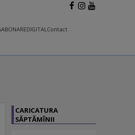
G
ABONARE
DIGITAL
Contact
CARICATURA
SĂPTĂMÎNII