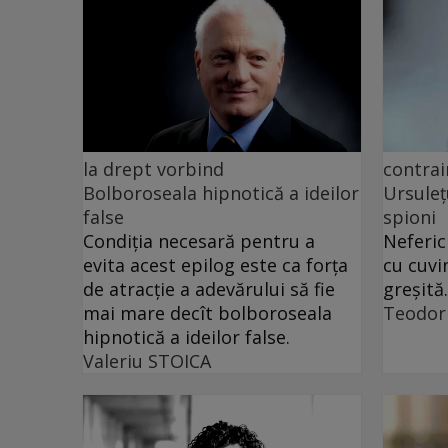
la drept vorbind
contrai
Bolboroseala hipnotică a ideilor
Ursuleț
false
spioni
Condiția necesară pentru a
Neferic
evita acest epilog este ca forța
cu cuvi
de atracție a adevărului să fie
greșită.
mai mare decît bolboroseala
Teodor
hipnotică a ideilor false.
Valeriu STOICA