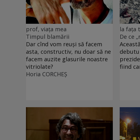
prof, viața mea
la fața
Timpul blamării
De ce „
Dar cînd vom reuși să facem
Această
asta, constructiv, nu doar să ne
debutu
facem auzite glasurile noastre
prezide
vitriolate?
fiind c
Horia CORCHEŞ