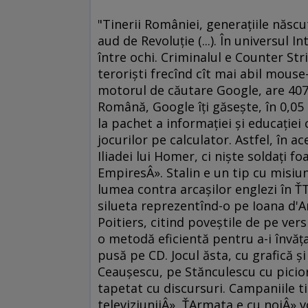
"Tinerii României, generaţiile născ
aud de Revoluţie (...). În universul
între ochi. Criminalul e Counter Str
terorişti frecînd cît mai abil mouse-
motorul de căutare Google, are 407.
Română, Google îţi găseşte, în 0,05 
la pachet a informaţiei şi educaţie
jocurilor pe calculator. Astfel, în a
Iliadei lui Homer, ci nişte soldaţi fo
EmpiresÂ». Stalin e un tip cu misiun
lumea contra arcaşilor englezi în Ť
silueta reprezentînd-o pe Ioana d'Ar
Poitiers, citind poveştile de pe vers
o metodă eficientă pentru a-i învăţa
pusă pe CD. Jocul ăsta, cu grafică ş
Ceauşescu, pe Stănculescu cu picior
tapetat cu discursuri. Campaniile 
televiziuniiÂ», ŤArmata e cu noiÂ» v