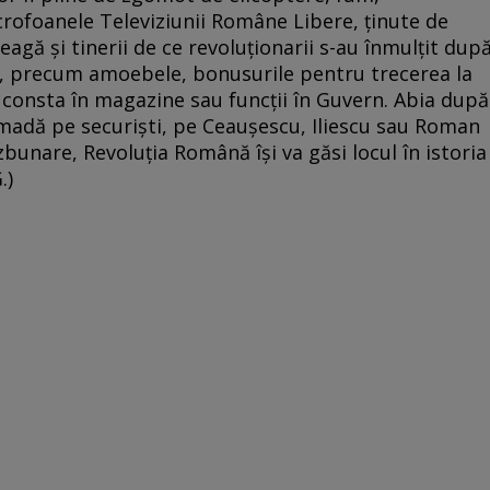
crofoanele Televiziunii Române Libere, ţinute de
eleagă şi tinerii de ce revoluţionarii s-au înmulţit dup
lor, precum amoebele, bonusurile pentru trecerea la
r consta în magazine sau funcţii în Guvern. Abia după
madă pe securişti, pe Ceauşescu, Iliescu sau Roman
zbunare, Revoluţia Română îşi va găsi locul în istoria
.)