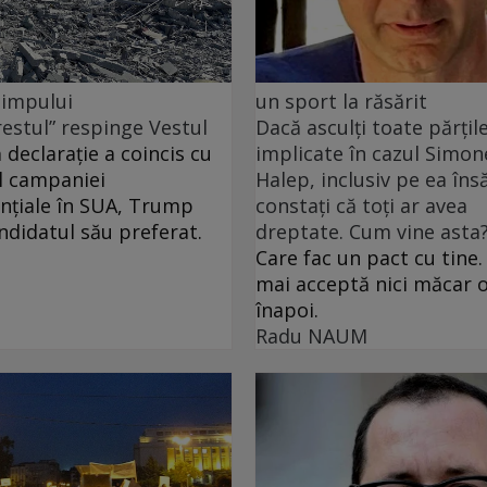
 timpului
un sport la răsărit
restul” respinge Vestul
Dacă asculți toate părțil
 declarație a coincis cu
implicate în cazul Simon
l campaniei
Halep, inclusiv pe ea însă
nțiale în SUA, Trump
constați că toți ar avea
andidatul său preferat.
dreptate. Cum vine asta
Care fac un pact cu tine.
mai acceptă nici măcar o
înapoi.
Radu NAUM