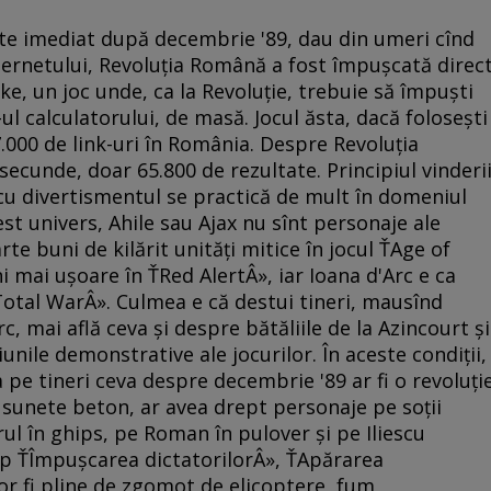
ute imediat după decembrie '89, dau din umeri cînd
 Internetului, Revoluţia Română a fost împuşcată direc
ike, un joc unde, ca la Revoluţie, trebuie să împuşti
ul calculatorului, de masă. Jocul ăsta, dacă foloseşti
000 de link-uri în România. Despre Revoluţia
secunde, doar 65.800 de rezultate. Principiul vinderi
i cu divertismentul se practică de mult în domeniul
cest univers, Ahile sau Ajax nu sînt personaje ale
arte buni de kilărit unităţi mitice în jocul ŤAge of
i mai uşoare în ŤRed AlertÂ», iar Ioana d'Arc e ca
Total WarÂ». Culmea e că destui tineri, mausînd
c, mai află ceva şi despre bătăliile de la Azincourt şi
iunile demonstrative ale jocurilor. În aceste condiţii,
 pe tineri ceva despre decembrie '89 ar fi o revoluţi
i sunete beton, ar avea drept personaje pe soţii
ul în ghips, pe Roman în pulover şi pe Iliescu
tip ŤÎmpuşcarea dictatorilorÂ», ŤApărarea
or fi pline de zgomot de elicoptere, fum,