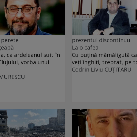
 perete
prezentul discontinuu
 țeapă
La o cafea
, ca ardeleanul suit în
Cu puţină mămăliguţă cal
Clujului, vorba unui
veţi înghiţi, treptat, pe t
Codrin Liviu CUŢITARU
UMURESCU