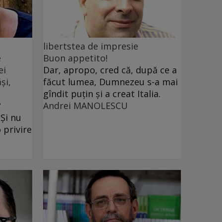
libertstea de impresie
e
Buon appetito!
ei
Dar, apropo, cred că, după ce a
și,
făcut lumea, Dumnezeu s-a mai
gîndit puțin și a creat Italia.
?
Andrei MANOLESCU
 Și nu
 privire