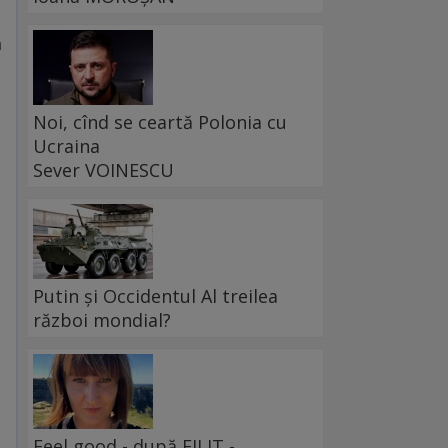
ă
Noi, cînd se ceartă Polonia cu
Ucraina
Sever VOINESCU
Putin și Occidentul Al treilea
război mondial?
Feel good - după FILIT -