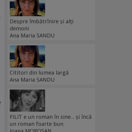
t
Despre îmbătrînire și alți
demoni
Ana Maria SANDU
i
Cititori din lumea largă
Ana Maria SANDU
e
FILIT e un roman în sine... și încă
un roman foarte bun
Ioana MOROȘAN