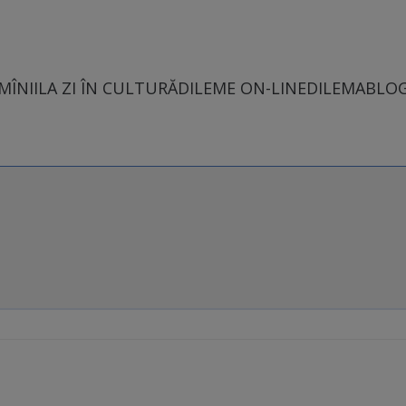
MÎNII
LA ZI ÎN CULTURĂ
DILEME ON-LINE
DILEMABLO