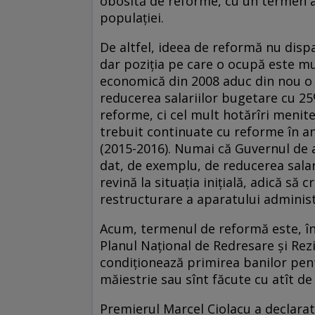
obosită de reforme, cu un termen ap
populației.
De altfel, ideea de reformă nu dispa
dar poziția pe care o ocupă este mult
economică din 2008 aduc din nou o
reducerea salariilor bugetare cu 25%
reforme, ci cel mult hotărîri menit
trebuit continuate cu reforme în an
(2015-2016). Numai că Guvernul de a
dat, de exemplu, de reducerea salar
revină la situația inițială, adică să 
restructurare a aparatului administ
Acum, termenul de reformă este, în
Planul Național de Redresare și Rez
condiționează primirea banilor pentr
măiestrie sau sînt făcute cu atît de 
Premierul Marcel Ciolacu a declarat