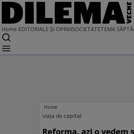
Home
EDITORIALE ȘI OPINII
SOCIETATE
TEMA SĂPTĂ
Home
EDITORIALE ȘI OPINII
viața de capital
PE CE LUME TRĂIM
Reforma, azi o vedem și