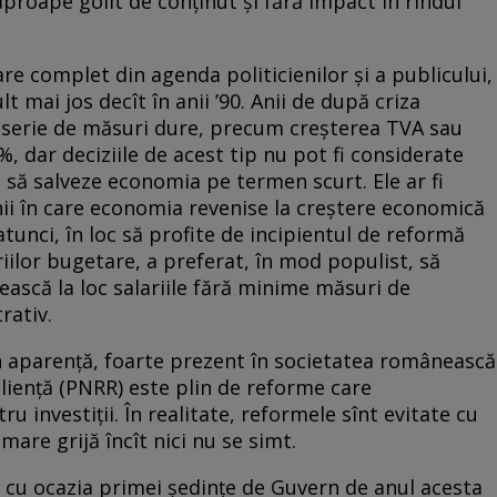
roape golit de conținut și fără impact în rîndul
re complet din agenda politicienilor și a publicului,
 mai jos decît în anii ’90. Anii de după criza
 serie de măsuri dure, precum creșterea TVA sau
, dar deciziile de acest tip nu pot fi considerate
e să salveze economia pe termen scurt. Ele ar fi
ii în care economia revenise la creștere economică
tunci, în loc să profite de incipientul de reformă
iilor bugetare, a preferat, în mod populist, să
crească la loc salariile fără minime măsuri de
rativ.
 aparență, foarte prezent în societatea românească
iliență (PNRR) este plin de reforme care
u investiții. În realitate, reformele sînt evitate cu
mare grijă încît nici nu se simt.
 cu ocazia primei ședințe de Guvern de anul acesta