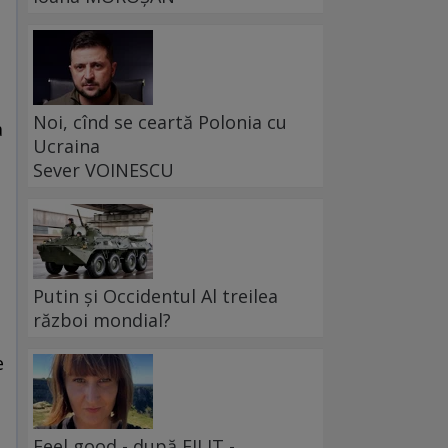
Noi, cînd se ceartă Polonia cu
a
Ucraina
Sever VOINESCU
Putin și Occidentul Al treilea
război mondial?
e
Feel good - după FILIT -