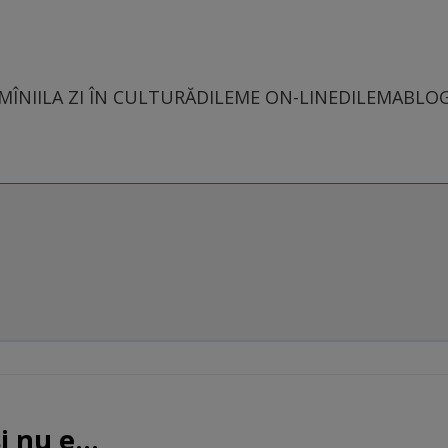
MÎNII
LA ZI ÎN CULTURĂ
DILEME ON-LINE
DILEMABLO
 nu e...