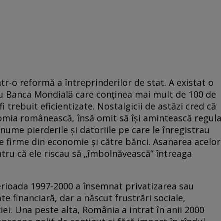
r-o reformă a întreprinderilor de stat. A existat o
 cu Banca Mondială care conținea mai mult de 100 de
i trebuit eficientizate. Nostalgicii de astăzi cred că
nomia românească, însă omit să își amintească regul
 anume pierderile și datoriile pe care le înregistrau
re firme din economie și către bănci. Asanarea acelor
tru că ele riscau să „îmbolnăvească” întreaga
rioada 1997-2000 a însemnat privatizarea sau
ate financiară, dar a născut frustrări sociale,
iei. Una peste alta, România a intrat în anii 2000