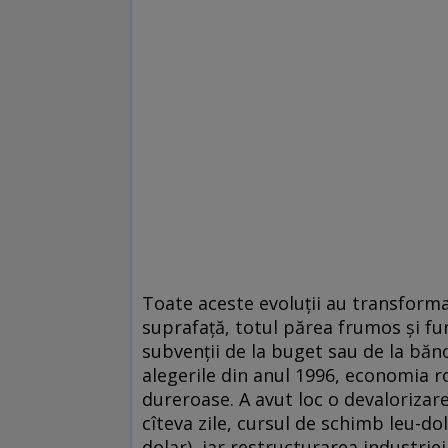
Toate aceste evoluții au transform
suprafață, totul părea frumos și fun
subvenții de la buget sau de la bănci
alegerile din anul 1996, economia 
dureroase. A avut loc o devalorizare
cîteva zile, cursul de schimb leu-dol
dolar), iar restructurarea industriei