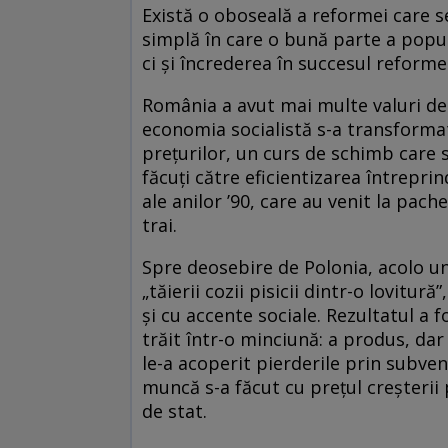
Există o oboseală a reformei care s
simplă în care o bună parte a popul
ci și încrederea în succesul reforme
România a avut mai multe valuri de r
economia socialistă s-a transformat
prețurilor, un curs de schimb care s
făcuți către eficientizarea întrepri
ale anilor ’90, care au venit la pache
trai.
Spre deosebire de Polonia, acolo un
„tăierii cozii pisicii dintr-o lovitur
și cu accente sociale. Rezultatul a
trăit într-o minciună: a produs, dar 
le-a acoperit pierderile prin subvenț
muncă s-a făcut cu prețul creșterii 
de stat.