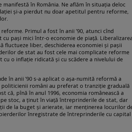
e manifestă în România. Ne aflăm în situația deloc
ației și-a pierdut nu doar apetitul pentru reforme,
lor.
eforme. Primul a fost în anii ’90, atunci cînd
 cu pași mici într-o economie de piață. Liberalizare
ă fluctueze liber, deschiderea economiei și pașii
nderilor de stat au fost cele mai complicate reforme
t cu o inflație ridicată și cu scădere a nivelului de
de în anii ’90 s-a aplicat o așa-numită reformă a
ă”, politicienii români au preferat o tranziție graduală
 fost că, pînă în anul 1996, economia românească a
pe stoc, a ținut în viață întreprinderile de stat, dar
ii de la buget și arierate, iar menținerea locurilor d
pierderilor înregistrate de întreprinderile cu capital