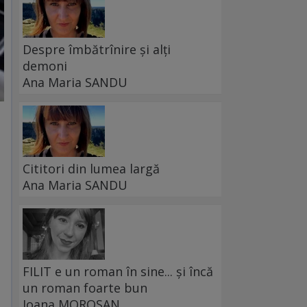
Despre îmbătrînire și alți
demoni
Ana Maria SANDU
Cititori din lumea largă
Ana Maria SANDU
FILIT e un roman în sine... și încă
un roman foarte bun
Ioana MOROȘAN