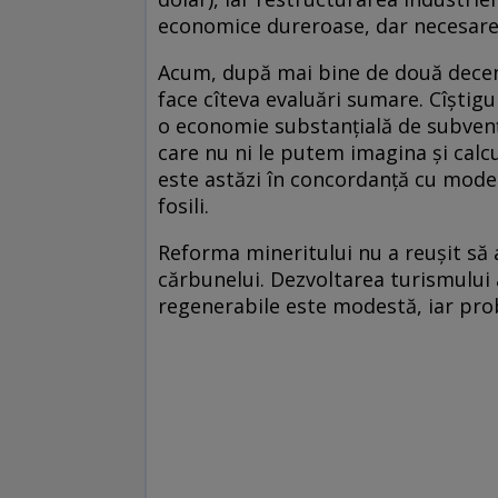
economice dureroase, dar necesar
Acum, după mai bine de două decenii
face cîteva evaluări sumare. Cîștigur
o economie substanțială de subvenți
care nu ni le putem imagina și calcu
este astăzi în concordanță cu model
fosili.
Reforma mineritului nu a reușit să 
cărbunelui. Dezvoltarea turismului 
regenerabile este modestă, iar pro