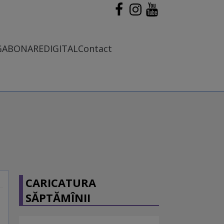
G
ABONARE
DIGITAL
Contact
CARICATURA
SĂPTĂMÎNII