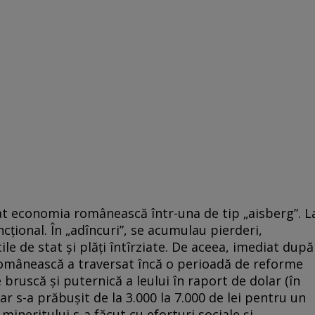
at economia românească într-una de tip „aisberg”. L
cțional. În „adîncuri”, se acumulau pierderi,
le de stat și plăți întîrziate. De aceea, imediat după
românească a traversat încă o perioadă de reforme
 bruscă și puternică a leului în raport de dolar (în
ar s-a prăbușit de la 3.000 la 7.000 de lei pentru un
 mineritului s-a făcut cu eforturi sociale și