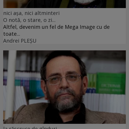
nici așa, nici altminteri
O notă, o stare, o zi...
Altfel, devenim un fel de Mega Image cu de
toate...
Andrei PLEŞU
la răscruce de gînduri