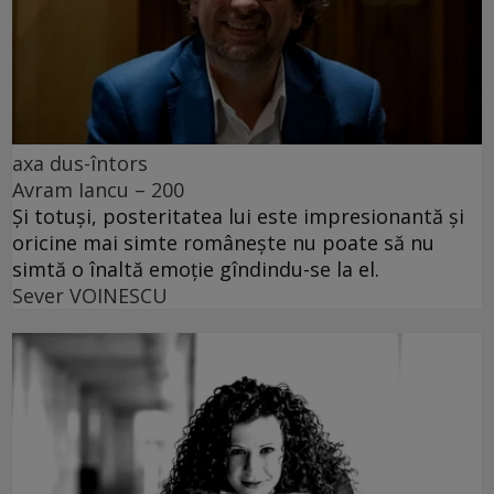
axa dus-întors
Avram Iancu – 200
Și totuși, posteritatea lui este impresionantă și
oricine mai simte românește nu poate să nu
simtă o înaltă emoție gîndindu-se la el.
Sever VOINESCU