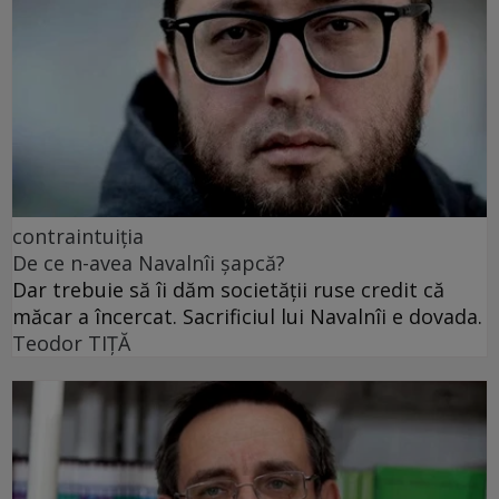
contraintuiția
De ce n-avea Navalnîi șapcă?
Dar trebuie să îi dăm societății ruse credit că
măcar a încercat. Sacrificiul lui Navalnîi e dovada.
Teodor TIŢĂ