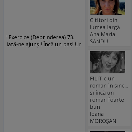
Cititori din
lumea largă
Ana Maria
"Exercice (Deprinderea) 73.
SANDU
Iată-ne ajunşi! Încă un pas! Ur
FILIT e un
roman în sine...
și încă un
roman foarte
bun
Ioana
MOROȘAN