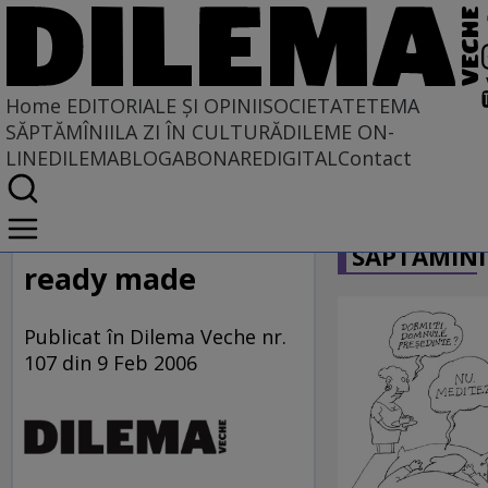
Home
EDITORIALE ȘI OPINII
SOCIETATE
TEMA
SĂPTĂMÎNII
LA ZI ÎN CULTURĂ
DILEME ON-
LINE
DILEMABLOG
ABONARE
DIGITAL
Contact
Home
CARICATU
EDITORIALE ȘI OPINII
SĂPTĂMÎNI
PE CE LUME TRĂIM
ready made
Publicat în Dilema Veche nr.
107 din 9 Feb 2006