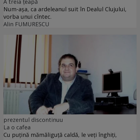
A treia țeapă
Num-așa, ca ardeleanul suit în Dealul Clujului,
vorba unui cîntec.
Alin FUMURESCU
prezentul discontinuu
La o cafea
Cu puţină mămăliguţă caldă, le veţi înghiţi,