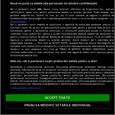
Nouă ne pasă ca datele tale personale să rămână confidențiale
Noi și partenerii noștri
606
stocăm și/sau accesăm informații pe dispozitivul dvs., precum
identificatorii cookie unici pentru prelucrarea datelor cu caracter personal. Puteți accepta sau
gestiona alegerile dvs. făcând clic mai jos sau în orice moment, pe pagina cu politica de
confidențialitate. Aceste alegeri vor fi raportate partenerilor noștri și nu vă vor afecta navigarea.
Mai
multe detalii
Stresul NATO după incidentele cu drone și
Noi si partenerii nostri (retelele de socializare si agentiile de publicitate partenere, precum si
furnizorii nostri de servicii de date analitice) prelucram date pentru a permite website-ului sa
rachete rusești din România și Polonia. Un Putin
functioneze, pentru a personaliza continutul si anunturile publicitare afisate in functie de
interesele si/sau profilul dvs., pentru a va oferi functionalitati aferente retelelor de socializare si
disperat ar putea face o mișcare riscantă
pentru a analiza traficul pe website. Beneficiati de drepturile prevazute de art. 15-22 din GDPR in
legatura cu prelucrarea datelor cu caracter personal. Aceste drepturi pot fi exercitate prin
Dictatorul rus Vladimir Putin ar putea încerca să
modalitatea indicata
aici
. Prin click pe “ACCEPT TOATE”, acceptati folosirea tuturor Tehnologiilor de
tip Cookie, care implica inclusiv acceptul dvs. cu privire la stocarea/accesarea informatiilor de catre
testeze disponibilitatea NATO de a răspunde cu
Vendor-ii cu care colaboram. Prin click pe “VREAU SA MODIFIC SETARILE INDIVIDUAL” puteti
schimba preferintele in mod individual, mai putin cele legate de cookie strict necesare pentru
un atac limitat asupra uneia dintre țările alianței
functionarea website-ului.
în următorii ani.
Atât noi, cât și partenerii noștri prelucrăm datele pentru a oferi:
Dezvoltarea și îmbunătățirea serviciilor. Măsurarea performanței reclamelor. Stocarea și/sau
accesarea informațiilor de pe un dispozitiv. Utilizarea profilurilor pentru selectarea conținutului
personalizat. Crearea profilurilor de conținut personalizat. Utilizarea profilurilor pentru selectarea
publicității personalizate. Crearea profilurilor pentru publicitate personalizată. Măsurarea
performanței conținutului. Înțelegerea publicului prin statistici sau combinații de date din surse
diferite. Utilizarea de date limitate pentru a selecta publicitatea. Utilizarea datelor limitate pentru
a selecta conținutul. Date precise de geolocație și identificarea prin scanarea dispozitivului.
Listă parteneri (furnizori)
ACCEPT TOATE
VREAU SA MODIFIC SETARILE INDIVIDUAL