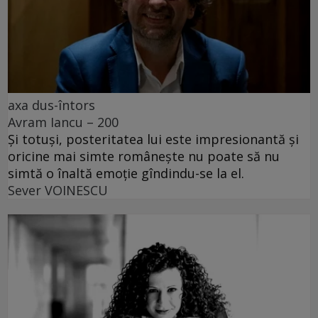
axa dus-întors
Avram Iancu – 200
Și totuși, posteritatea lui este impresionantă și
oricine mai simte românește nu poate să nu
simtă o înaltă emoție gîndindu-se la el.
Sever VOINESCU