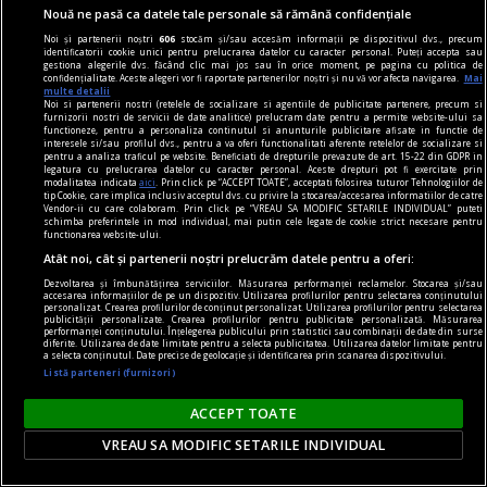
Nouă ne pasă ca datele tale personale să rămână confidențiale
Noi și partenerii noștri
606
stocăm și/sau accesăm informații pe dispozitivul dvs., precum
identificatorii cookie unici pentru prelucrarea datelor cu caracter personal. Puteți accepta sau
gestiona alegerile dvs. făcând clic mai jos sau în orice moment, pe pagina cu politica de
confidențialitate. Aceste alegeri vor fi raportate partenerilor noștri și nu vă vor afecta navigarea.
Mai
multe detalii
Noi si partenerii nostri (retelele de socializare si agentiile de publicitate partenere, precum si
furnizorii nostri de servicii de date analitice) prelucram date pentru a permite website-ului sa
Moștenire cu surprize. O femeie a primit casa
functioneze, pentru a personaliza continutul si anunturile publicitare afisate in functie de
interesele si/sau profilul dvs., pentru a va oferi functionalitati aferente retelelor de socializare si
tatălui și o datorie de 228.000 de dolari
pentru a analiza traficul pe website. Beneficiati de drepturile prevazute de art. 15-22 din GDPR in
legatura cu prelucrarea datelor cu caracter personal. Aceste drepturi pot fi exercitate prin
O femeie din SUA a moștenit casa tatălui său și o
modalitatea indicata
aici
. Prin click pe “ACCEPT TOATE”, acceptati folosirea tuturor Tehnologiilor de
tip Cookie, care implica inclusiv acceptul dvs. cu privire la stocarea/accesarea informatiilor de catre
datorie de 228.000 de dolari la apă. Factura
Vendor-ii cu care colaboram. Prin click pe “VREAU SA MODIFIC SETARILE INDIVIDUAL” puteti
schimba preferintele in mod individual, mai putin cele legate de cookie strict necesare pentru
aparține consumului a 37 de locuințe alimentate
functionarea website-ului.
printr-un singur contor.
Atât noi, cât și partenerii noștri prelucrăm datele pentru a oferi:
Dezvoltarea și îmbunătățirea serviciilor. Măsurarea performanței reclamelor. Stocarea și/sau
accesarea informațiilor de pe un dispozitiv. Utilizarea profilurilor pentru selectarea conținutului
personalizat. Crearea profilurilor de conținut personalizat. Utilizarea profilurilor pentru selectarea
publicității personalizate. Crearea profilurilor pentru publicitate personalizată. Măsurarea
performanței conținutului. Înțelegerea publicului prin statistici sau combinații de date din surse
diferite. Utilizarea de date limitate pentru a selecta publicitatea. Utilizarea datelor limitate pentru
a selecta conținutul. Date precise de geolocație și identificarea prin scanarea dispozitivului.
Listă parteneri (furnizori)
ACCEPT TOATE
VREAU SA MODIFIC SETARILE INDIVIDUAL