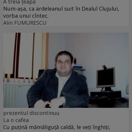
A treia țeapă
Num-așa, ca ardeleanul suit în Dealul Clujului,
vorba unui cîntec.
Alin FUMURESCU
prezentul discontinuu
La o cafea
Cu puţină mămăliguţă caldă, le veţi înghiţi,