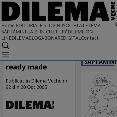
Home
EDITORIALE ȘI OPINII
SOCIETATE
TEMA
SĂPTĂMÎNII
LA ZI ÎN CULTURĂ
DILEME ON-
LINE
DILEMABLOG
ABONARE
DIGITAL
Contact
Home
CARICATU
EDITORIALE ȘI OPINII
SĂPTĂMÎNI
PE CE LUME TRĂIM
ready made
Publicat în Dilema Veche nr.
92 din 20 Oct 2005