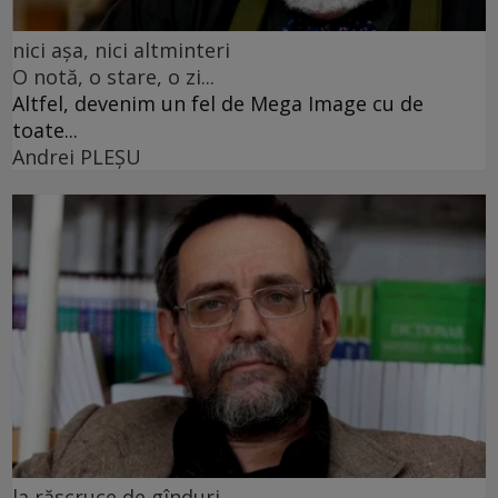
nici așa, nici altminteri
O notă, o stare, o zi...
Altfel, devenim un fel de Mega Image cu de
toate...
Andrei PLEŞU
la răscruce de gînduri