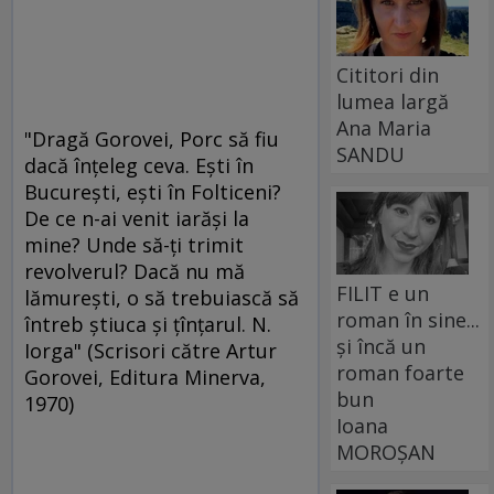
Cititori din
lumea largă
Ana Maria
"Dragă Gorovei, Porc să fiu
SANDU
dacă înţeleg ceva. Eşti în
Bucureşti, eşti în Folticeni?
De ce n-ai venit iarăşi la
mine? Unde să-ţi trimit
revolverul? Dacă nu mă
FILIT e un
lămureşti, o să trebuiască să
roman în sine...
întreb ştiuca şi ţînţarul. N.
și încă un
Iorga" (Scrisori către Artur
roman foarte
Gorovei, Editura Minerva,
bun
1970)
Ioana
MOROȘAN