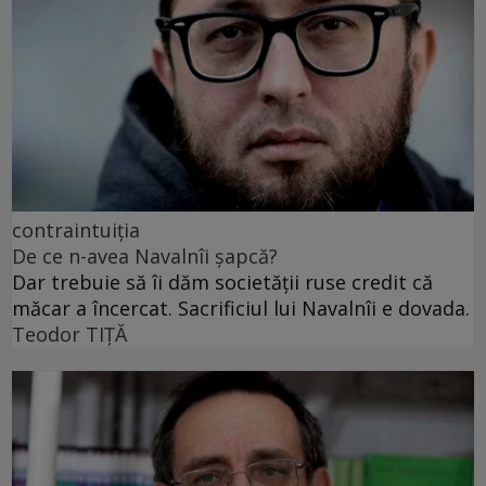
contraintuiția
De ce n-avea Navalnîi șapcă?
Dar trebuie să îi dăm societății ruse credit că
măcar a încercat. Sacrificiul lui Navalnîi e dovada.
Teodor TIŢĂ