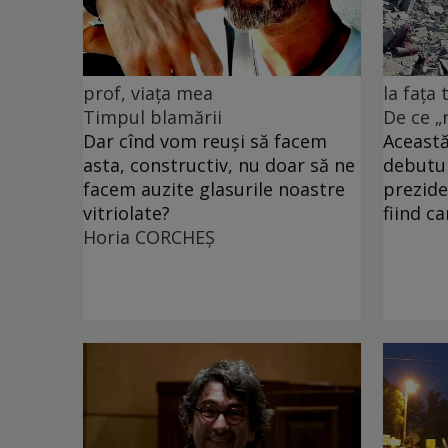
prof, viața mea
la fața
Timpul blamării
De ce „
Dar cînd vom reuși să facem
Această
asta, constructiv, nu doar să ne
debutu
facem auzite glasurile noastre
prezide
vitriolate?
fiind c
Horia CORCHEŞ