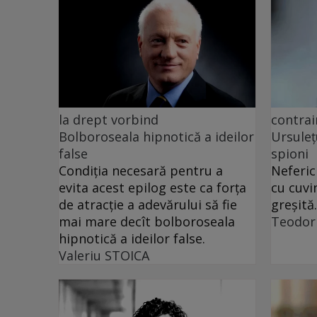
la drept vorbind
contrai
Bolboroseala hipnotică a ideilor
Ursuleț
false
spioni
Condiția necesară pentru a
Neferic
evita acest epilog este ca forța
cu cuvi
de atracție a adevărului să fie
greșită.
mai mare decît bolboroseala
Teodor
hipnotică a ideilor false.
Valeriu STOICA