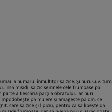
Numai la numărul înmulţitor să zice. Şi nuri. Cuv. turc
, însă misidii să zic semnele cele frumoase pă
parte a fieşcăria părţi a obrazului, iar nuri
 împodobeşte pă muiere şi amăgeşte pă om, ce
t, care să zice şi lipiciu, pentru că să lipeşte dă
misidii frumoase, dar să n-aibă nuri şi iarăş poate