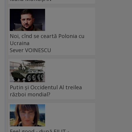
Noi, cînd se ceartă Polonia cu
Ucraina
Sever VOINESCU
Putin și Occidentul Al treilea
război mondial?
Feel good - după FILIT -