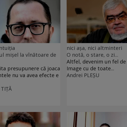
ntuiția
nici așa, nici altminteri
ul mișel la vînătoare de
O notă, o stare, o zi...
Altfel, devenim un fel d
ita presupunere că joaca
Image cu de toate...
ntele nu va avea efecte e
Andrei PLEŞU
 TIŢĂ