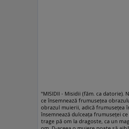
"MISIDII - Misidii (făm. ca datorie). 
ce însemnează frumuseţea obrazului
obrazul muierii, adică frumuseţea în 
însemnează dulceaţa frumuseţei ce
trage pă om la dragoste, ca un magni
om. D-aceea o muiere poate să aibă 