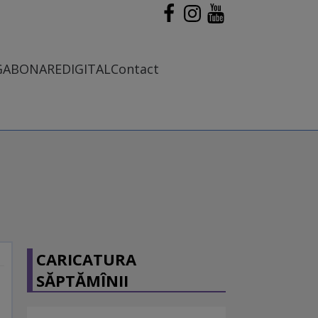
G
ABONARE
DIGITAL
Contact
CARICATURA
SĂPTĂMÎNII