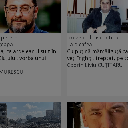
 perete
prezentul discontinuu
 țeapă
La o cafea
, ca ardeleanul suit în
Cu puţină mămăliguţă cal
Clujului, vorba unui
veţi înghiţi, treptat, pe t
Codrin Liviu CUŢITARU
UMURESCU