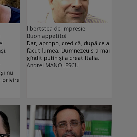
libertstea de impresie
e
Buon appetito!
ei
Dar, apropo, cred că, după ce a
și,
făcut lumea, Dumnezeu s-a mai
gîndit puțin și a creat Italia.
?
Andrei MANOLESCU
 Și nu
 privire