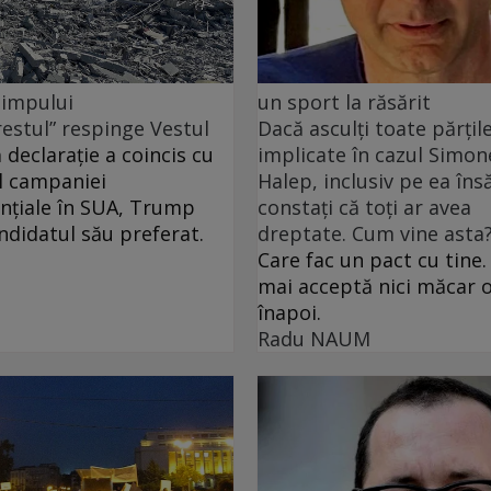
 timpului
un sport la răsărit
restul” respinge Vestul
Dacă asculți toate părțil
 declarație a coincis cu
implicate în cazul Simon
l campaniei
Halep, inclusiv pe ea însă
nțiale în SUA, Trump
constați că toți ar avea
andidatul său preferat.
dreptate. Cum vine asta
Care fac un pact cu tine.
mai acceptă nici măcar o
înapoi.
Radu NAUM