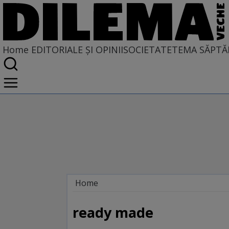
Home
EDITORIALE ȘI OPINII
SOCIETATE
TEMA SĂPTĂ
Home
EDITORIALE ȘI OPINII
PE CE LUME TRĂIM
ready made