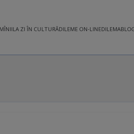
MÎNII
LA ZI ÎN CULTURĂ
DILEME ON-LINE
DILEMABLO