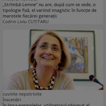
„Strîmbă-Lemne” nu are, după cum se vede, o
tipologie fixă, el variind imagistic în funcţie de
marotele fiecărei generaţii.
Codrin Liviu CUŢITARU
cuvinte nepotrivite
Înscenări
În lipsa exemplelor, utilizatorul obișnuit al