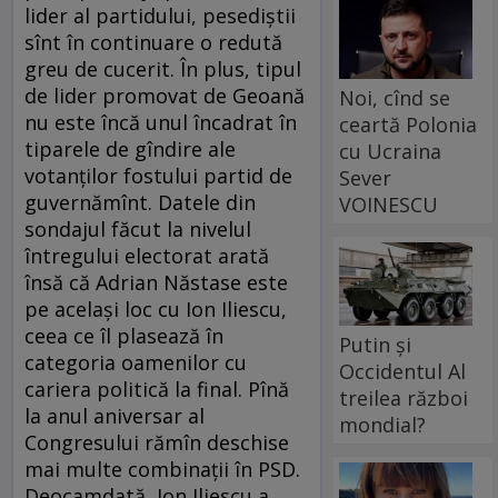
lider al partidului, pesediştii
sînt în continuare o redută
greu de cucerit. În plus, tipul
de lider promovat de Geoană
Noi, cînd se
nu este încă unul încadrat în
ceartă Polonia
tiparele de gîndire ale
cu Ucraina
votanţilor fostului partid de
Sever
guvernămînt. Datele din
VOINESCU
sondajul făcut la nivelul
întregului electorat arată
însă că Adrian Năstase este
pe acelaşi loc cu Ion Iliescu,
ceea ce îl plasează în
Putin și
categoria oamenilor cu
Occidentul Al
cariera politică la final. Pînă
treilea război
la anul aniversar al
mondial?
Congresului rămîn deschise
mai multe combinaţii în PSD.
Deocamdată, Ion Iliescu a