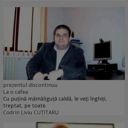
prezentul discontinuu
La o cafea
Cu puţină mămăliguţă caldă, le veţi înghiţi,
treptat, pe toate.
Codrin Liviu CUŢITARU