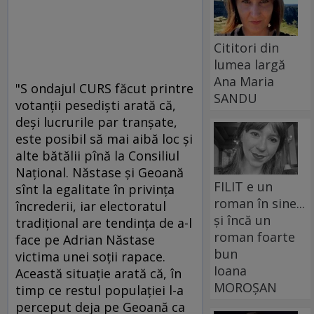
Cititori din
lumea largă
Ana Maria
"S ondajul CURS făcut printre
SANDU
votanţii pesedişti arată că,
deşi lucrurile par tranşate,
este posibil să mai aibă loc şi
alte bătălii pînă la Consiliul
Naţional. Năstase şi Geoană
FILIT e un
sînt la egalitate în privinţa
roman în sine...
încrederii, iar electoratul
și încă un
tradiţional are tendinţa de a-l
roman foarte
face pe Adrian Năstase
bun
victima unei soţii rapace.
Ioana
Această situaţie arată că, în
MOROȘAN
timp ce restul populaţiei l-a
perceput deja pe Geoană ca