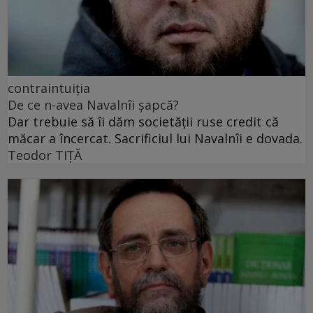
contraintuiția
De ce n-avea Navalnîi șapcă?
Dar trebuie să îi dăm societății ruse credit că
măcar a încercat. Sacrificiul lui Navalnîi e dovada.
Teodor TIŢĂ