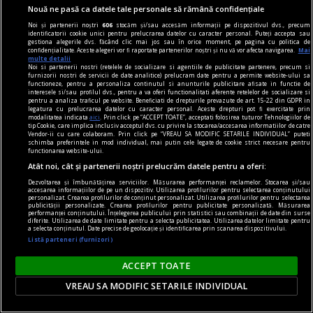
vorba despre caise, prețurile din piețele
Nouă ne pasă ca datele tale personale să rămână confidențiale
românești au luat prin surprindere foarte mulți
Noi și partenerii noștri
606
stocăm și/sau accesăm informații pe dispozitivul dvs., precum
oameni. Potrivit producătorilor, totul se
identificatorii cookie unici pentru prelucrarea datelor cu caracter personal. Puteți accepta sau
gestiona alegerile dvs. făcând clic mai jos sau în orice moment, pe pagina cu politica de
datorează producției impresionante din acest an.
confidențialitate. Aceste alegeri vor fi raportate partenerilor noștri și nu vă vor afecta navigarea.
Mai
multe detalii
Noi si partenerii nostri (retelele de socializare si agentiile de publicitate partenere, precum si
furnizorii nostri de servicii de date analitice) prelucram date pentru a permite website-ului sa
functioneze, pentru a personaliza continutul si anunturile publicitare afisate in functie de
interesele si/sau profilul dvs., pentru a va oferi functionalitati aferente retelelor de socializare si
pentru a analiza traficul pe website. Beneficiati de drepturile prevazute de art. 15-22 din GDPR in
legatura cu prelucrarea datelor cu caracter personal. Aceste drepturi pot fi exercitate prin
modalitatea indicata
aici
. Prin click pe “ACCEPT TOATE”, acceptati folosirea tuturor Tehnologiilor de
tip Cookie, care implica inclusiv acceptul dvs. cu privire la stocarea/accesarea informatiilor de catre
Vendor-ii cu care colaboram. Prin click pe “VREAU SA MODIFIC SETARILE INDIVIDUAL” puteti
schimba preferintele in mod individual, mai putin cele legate de cookie strict necesare pentru
functionarea website-ului.
Atât noi, cât și partenerii noștri prelucrăm datele pentru a oferi:
Dezvoltarea și îmbunătățirea serviciilor. Măsurarea performanței reclamelor. Stocarea și/sau
accesarea informațiilor de pe un dispozitiv. Utilizarea profilurilor pentru selectarea conținutului
personalizat. Crearea profilurilor de conținut personalizat. Utilizarea profilurilor pentru selectarea
publicității personalizate. Crearea profilurilor pentru publicitate personalizată. Măsurarea
performanței conținutului. Înțelegerea publicului prin statistici sau combinații de date din surse
diferite. Utilizarea de date limitate pentru a selecta publicitatea. Utilizarea datelor limitate pentru
a selecta conținutul. Date precise de geolocație și identificarea prin scanarea dispozitivului.
Listă parteneri (furnizori)
Moody’s a cruțat România. Acum politicienii pot
ACCEPT TOATE
strica tot. Avertismentul analiștilor
VREAU SA MODIFIC SETARILE INDIVIDUAL
România a scăpat, pentru moment, de cel mai