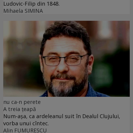
Ludovic-Filip din 1848.
Mihaela SIMINA
nu ca-n perete
A treia țeapă
Num-așa, ca ardeleanul suit în Dealul Clujului,
vorba unui cîntec.
Alin FUMURESCU