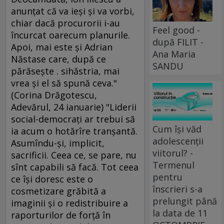
anunţat că va ieşi şi va vorbi,
chiar dacă procurorii i-au
Feel good -
încurcat oarecum planurile.
după FILIT -
Apoi, mai este şi Adrian
Ana Maria
Năstase care, după ce
SANDU
părăseşte . sihăstria, mai
vrea şi el să spună ceva."
(Corina Drăgotescu,
Adevărul, 24 ianuarie) "Liderii
social-democraţi ar trebui să
Cum își văd
ia acum o hotărîre tranşantă.
adolescenții
Asumîndu-şi, implicit,
viitorul? -
sacrificii. Ceea ce, se pare, nu
Termenul
sînt capabili să facă. Tot ceea
pentru
ce îşi doresc este o
înscrieri s-a
cosmetizare grăbită a
prelungit până
imaginii şi o redistribuire a
la data de 11
raporturilor de forţă în