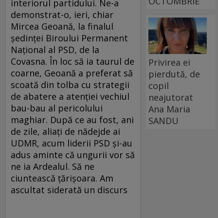
OCTOMBRIE
interiorul partidului. Ne-a
demonstrat-o, ieri, chiar
Mircea Geoană, la finalul
şedinţei Biroului Permanent
Naţional al PSD, de la
Covasna. În loc să ia taurul de
Privirea ei
coarne, Geoană a preferat să
pierdută, de
scoată din tolba cu strategii
copil
de abatere a atenţiei vechiul
neajutorat
bau-bau al pericolului
Ana Maria
maghiar. După ce au fost, ani
SANDU
de zile, aliaţi de nădejde ai
UDMR, acum liderii PSD şi-au
adus aminte că ungurii vor să
ne ia Ardealul. Să ne
ciuntească ţărişoara. Am
ascultat siderată un discurs