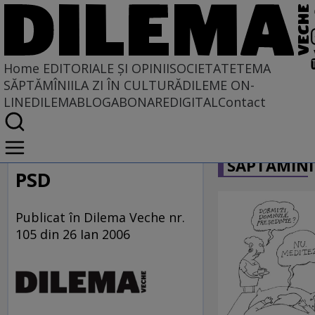
Home
EDITORIALE ȘI OPINII
SOCIETATE
TEMA
SĂPTĂMÎNII
LA ZI ÎN CULTURĂ
DILEME ON-
LINE
DILEMABLOG
ABONARE
DIGITAL
Contact
Home
CARICATU
EDITORIALE ȘI OPINII
SĂPTĂMÎNI
PE CE LUME TRĂIM
PSD
Publicat în Dilema Veche nr.
105 din 26 Ian 2006