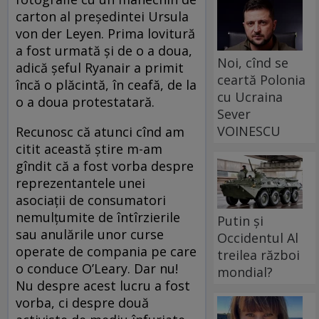
carton al președintei Ursula
von der Leyen. Prima lovitură
a fost urmată și de o a doua,
Noi, cînd se
adică șeful Ryanair a primit
ceartă Polonia
încă o plăcintă, în ceafă, de la
cu Ucraina
o a doua protestatară.
Sever
VOINESCU
Recunosc că atunci cînd am
citit această știre m-am
gîndit că a fost vorba despre
reprezentantele unei
asociații de consumatori
nemulțumite de întîrzierile
Putin și
sau anulările unor curse
Occidentul Al
operate de compania pe care
treilea război
o conduce O’Leary. Dar nu!
mondial?
Nu despre acest lucru a fost
vorba, ci despre două