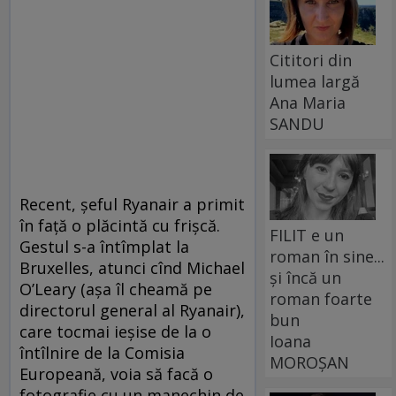
Cititori din
lumea largă
Ana Maria
SANDU
Recent, șeful Ryanair a primit
în față o plăcintă cu frișcă.
FILIT e un
Gestul s-a întîmplat la
roman în sine...
Bruxelles, atunci cînd Michael
și încă un
O’Leary (așa îl cheamă pe
roman foarte
directorul general al Ryanair),
bun
care tocmai ieșise de la o
Ioana
întîlnire de la Comisia
MOROȘAN
Europeană, voia să facă o
fotografie cu un manechin de