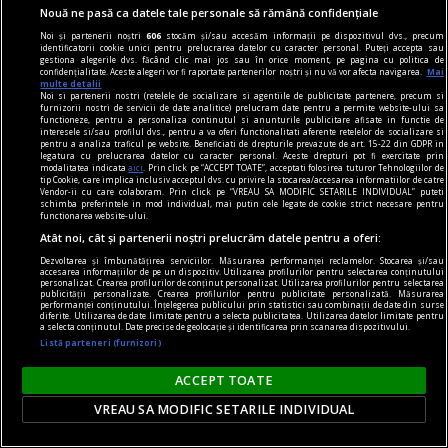
De ce n-avea Navalnîi șapcă?
Nouă ne pasă ca datele tale personale să rămână confidențiale
Dar trebuie să îi dăm societății ruse credit că
Noi și partenerii noștri
606
stocăm și/sau accesăm informații pe dispozitivul dvs., precum
măcar a încercat. Sacrificiul lui Navalnîi e dovada.
identificatorii cookie unici pentru prelucrarea datelor cu caracter personal. Puteți accepta sau
gestiona alegerile dvs. făcând clic mai jos sau în orice moment, pe pagina cu politica de
Teodor TIŢĂ
confidențialitate. Aceste alegeri vor fi raportate partenerilor noștri și nu vă vor afecta navigarea.
Mai
multe detalii
Noi si partenerii nostri (retelele de socializare si agentiile de publicitate partenere, precum si
furnizorii nostri de servicii de date analitice) prelucram date pentru a permite website-ului sa
functioneze, pentru a personaliza continutul si anunturile publicitare afisate in functie de
interesele si/sau profilul dvs., pentru a va oferi functionalitati aferente retelelor de socializare si
pentru a analiza traficul pe website. Beneficiati de drepturile prevazute de art. 15-22 din GDPR in
legatura cu prelucrarea datelor cu caracter personal. Aceste drepturi pot fi exercitate prin
modalitatea indicata
aici
. Prin click pe “ACCEPT TOATE”, acceptati folosirea tuturor Tehnologiilor de
tip Cookie, care implica inclusiv acceptul dvs. cu privire la stocarea/accesarea informatiilor de catre
Vendor-ii cu care colaboram. Prin click pe “VREAU SA MODIFIC SETARILE INDIVIDUAL” puteti
schimba preferintele in mod individual, mai putin cele legate de cookie strict necesare pentru
functionarea website-ului.
Atât noi, cât și partenerii noștri prelucrăm datele pentru a oferi:
Dezvoltarea și îmbunătățirea serviciilor. Măsurarea performanței reclamelor. Stocarea și/sau
accesarea informațiilor de pe un dispozitiv. Utilizarea profilurilor pentru selectarea conținutului
personalizat. Crearea profilurilor de conținut personalizat. Utilizarea profilurilor pentru selectarea
publicității personalizate. Crearea profilurilor pentru publicitate personalizată. Măsurarea
performanței conținutului. Înțelegerea publicului prin statistici sau combinații de date din surse
diferite. Utilizarea de date limitate pentru a selecta publicitatea. Utilizarea datelor limitate pentru
a selecta conținutul. Date precise de geolocație și identificarea prin scanarea dispozitivului.
Listă parteneri (furnizori)
la răscruce de gînduri
ACCEPT TOATE
Succesiunea
VREAU SA MODIFIC SETARILE INDIVIDUAL
Nici Europa nu stă grozav înaintea unor alegeri