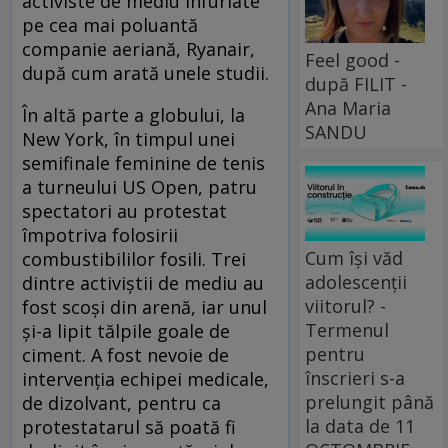
activiste de mediu înfuriate
pe cea mai poluantă
companie aeriană, Ryanair,
Feel good -
după cum arată unele studii.
după FILIT -
Ana Maria
În altă parte a globului, la
SANDU
New York, în timpul unei
semifinale feminine de tenis
a turneului US Open, patru
spectatori au protestat
împotriva folosirii
Cum își văd
combustibililor fosili. Trei
adolescenții
dintre activiștii de mediu au
viitorul? -
fost scoși din arenă, iar unul
Termenul
și-a lipit tălpile goale de
pentru
ciment. A fost nevoie de
înscrieri s-a
intervenția echipei medicale,
prelungit până
de dizolvant, pentru ca
la data de 11
protestatarul să poată fi