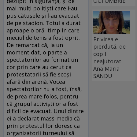
OCTOMBRIE
dezlipit în siguranță, și de
mai mulți polițiști care i-au
pus cătușele și l-au evacuat
de pe stadion. Totul a durat
aproape o oră, timp în care
meciul de tenis a fost oprit.
Privirea ei
De remarcat că, la un
pierdută, de
moment dat, o parte a
copil
spectatorilor au format un
neajutorat
cor prin care au cerut ca
Ana Maria
protestatarii să fie scoși
SANDU
afară din arenă. Vocea
spectatorilor nu a fost, însă,
de prea mare folos, pentru
că grupul activiștilor a fost
dificil de evacuat. Unul dintre
ei a declarat mass-media că
prin protestul lor doresc ca
organizatorii turneului să