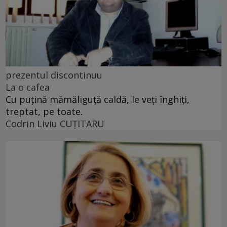
prezentul discontinuu
La o cafea
Cu puţină mămăliguţă caldă, le veţi înghiţi,
treptat, pe toate.
Codrin Liviu CUŢITARU