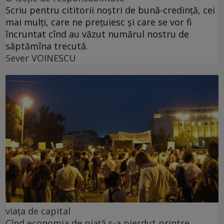
Scriu pentru cititorii noștri de bună-credință, cei
mai mulți, care ne prețuiesc și care se vor fi
încruntat cînd au văzut numărul nostru de
săptămîna trecută.
Sever VOINESCU
viața de capital
Cînd economia de piață s-a pierdut printre