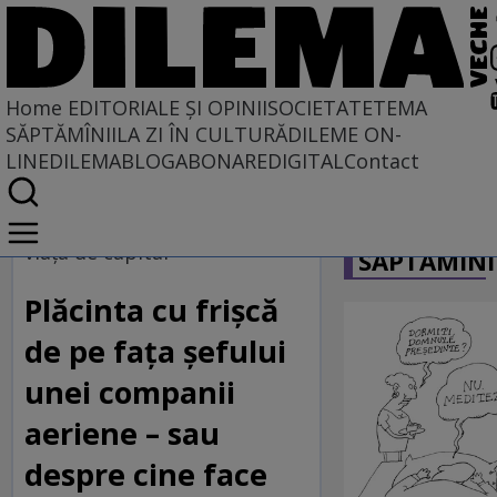
Home
EDITORIALE ȘI OPINII
SOCIETATE
TEMA
SĂPTĂMÎNII
LA ZI ÎN CULTURĂ
DILEME ON-
LINE
DILEMABLOG
ABONARE
DIGITAL
Contact
Home
CARICATU
EDITORIALE ȘI OPINII
viața de capital
SĂPTĂMÎNI
PE CE LUME TRĂIM
Plăcinta cu frișcă
de pe fața șefului
unei companii
aeriene – sau
despre cine face