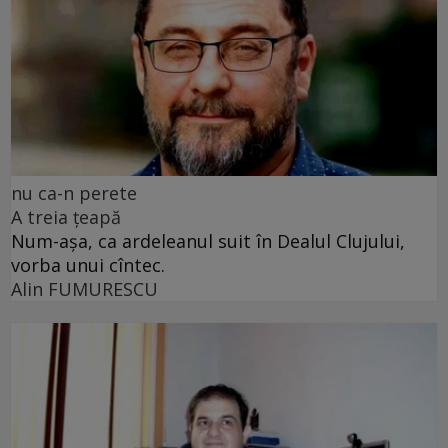
nu ca-n perete
A treia țeapă
Num-așa, ca ardeleanul suit în Dealul Clujului,
vorba unui cîntec.
Alin FUMURESCU