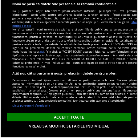
Nouă ne pasă ca datele tale personale să rămână confidențiale
Noi și partenerii noștri
606
stocăm și/sau accesăm informații pe dispozitivul dvs., precum
identificatorii cookie unici pentru prelucrarea datelor cu caracter personal. Puteți accepta sau
gestiona alegerile dvs. făcând clic mai jos sau în orice moment, pe pagina cu politica de
confidențialitate. Aceste alegeri vor fi raportate partenerilor noștri și nu vă vor afecta navigarea.
Mai
multe detalii
Noi si partenerii nostri (retelele de socializare si agentiile de publicitate partenere, precum si
furnizorii nostri de servicii de date analitice) prelucram date pentru a permite website-ului sa
functioneze, pentru a personaliza continutul si anunturile publicitare afisate in functie de
interesele si/sau profilul dvs., pentru a va oferi functionalitati aferente retelelor de socializare si
pentru a analiza traficul pe website. Beneficiati de drepturile prevazute de art. 15-22 din GDPR in
legatura cu prelucrarea datelor cu caracter personal. Aceste drepturi pot fi exercitate prin
modalitatea indicata
aici
. Prin click pe “ACCEPT TOATE”, acceptati folosirea tuturor Tehnologiilor de
tip Cookie, care implica inclusiv acceptul dvs. cu privire la stocarea/accesarea informatiilor de catre
libertstea de impresie
Vendor-ii cu care colaboram. Prin click pe “VREAU SA MODIFIC SETARILE INDIVIDUAL” puteti
schimba preferintele in mod individual, mai putin cele legate de cookie strict necesare pentru
Buon appetito!
functionarea website-ului.
Atât noi, cât și partenerii noștri prelucrăm datele pentru a oferi:
Dar, apropo, cred că, după ce a făcut lumea,
Dezvoltarea și îmbunătățirea serviciilor. Măsurarea performanței reclamelor. Stocarea și/sau
Dumnezeu s-a mai gîndit puțin și a creat Italia.
accesarea informațiilor de pe un dispozitiv. Utilizarea profilurilor pentru selectarea conținutului
personalizat. Crearea profilurilor de conținut personalizat. Utilizarea profilurilor pentru selectarea
Andrei MANOLESCU
publicității personalizate. Crearea profilurilor pentru publicitate personalizată. Măsurarea
performanței conținutului. Înțelegerea publicului prin statistici sau combinații de date din surse
diferite. Utilizarea de date limitate pentru a selecta publicitatea. Utilizarea datelor limitate pentru
a selecta conținutul. Date precise de geolocație și identificarea prin scanarea dispozitivului.
Listă parteneri (furnizori)
ACCEPT TOATE
VREAU SA MODIFIC SETARILE INDIVIDUAL