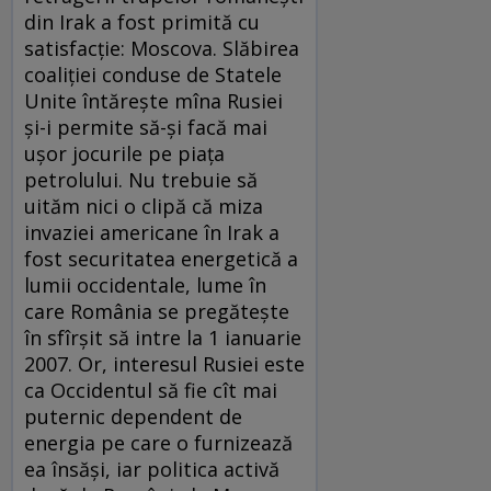
din Irak a fost primită cu
satisfacţie: Moscova. Slăbirea
coaliţiei conduse de Statele
Unite întăreşte mîna Rusiei
şi-i permite să-şi facă mai
uşor jocurile pe piaţa
petrolului. Nu trebuie să
uităm nici o clipă că miza
invaziei americane în Irak a
fost securitatea energetică a
lumii occidentale, lume în
care România se pregăteşte
în sfîrşit să intre la 1 ianuarie
2007. Or, interesul Rusiei este
ca Occidentul să fie cît mai
puternic dependent de
energia pe care o furnizează
ea însăşi, iar politica activă