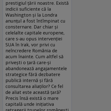
prestigiul ţării noastre. Există
indicii suficiente că la
Washington şi la Londra
anunţul a fost întîmpinat cu
consternare. Dar chiar şi
celelalte capitale europene,
care s-au opus intervenţiei
SUA în Irak, vor privi cu
neîncredere România de
acum înainte. Cum altfel să
priveşti o ţară care-şi
abandonează angajamentele
strategice fără dezbatere
publică internă şi fără
consultarea aliaţilor? Ce fel
de aliat este această ţară?
Precis însă există o mare
capitală unde iniţiativa
retragerii trupelor româneşti