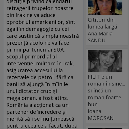
discuţie privind calendarul
retragerii trupelor noastre
din Irak ne va aduce
Cititori din
oprobriul americanilor, sînt
lumea largă
egali în demagogie cu cei
Ana Maria
care susţin că simpla noastră
SANDU
prezenţă acolo ne va face
primii parteneri ai SUA.
Scopul primordial al
intervenţiei militare în Irak,
asigurarea accesului la
FILIT e un
rezervele de petrol, fără ca
roman în sine...
banii să ajungă în mîinile
și încă un
unui dictator crud şi
roman foarte
megaloman, a fost atins.
bun
România a acţionat ca un
Ioana
partener de încredere şi
MOROȘAN
merită să i se mulţumească
pentru ceea ce a făcut, după