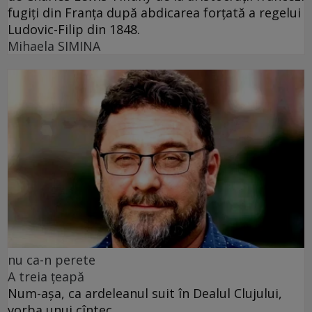
fugiți din Franța după abdicarea forțată a regelui
Ludovic-Filip din 1848.
Mihaela SIMINA
nu ca-n perete
A treia țeapă
Num-așa, ca ardeleanul suit în Dealul Clujului,
vorba unui cîntec.