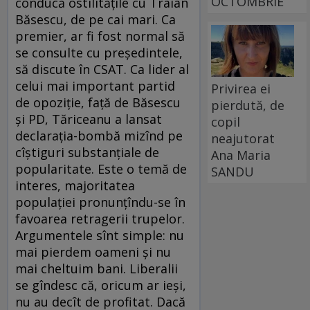
OCTOMBRIE
conducă ostilităţile cu Traian
Băsescu, de pe cai mari. Ca
premier, ar fi fost normal să
se consulte cu preşedintele,
să discute în CSAT. Ca lider al
celui mai important partid
Privirea ei
de opoziţie, faţă de Băsescu
pierdută, de
şi PD, Tăriceanu a lansat
copil
declaraţia-bombă mizînd pe
neajutorat
cîştiguri substanţiale de
Ana Maria
popularitate. Este o temă de
SANDU
interes, majoritatea
populaţiei pronunţîndu-se în
favoarea retragerii trupelor.
Argumentele sînt simple: nu
mai pierdem oameni şi nu
mai cheltuim bani. Liberalii
se gîndesc că, oricum ar ieşi,
nu au decît de profitat. Dacă