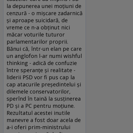
la depunerea unei moţiuni de
cenzură - o mişcare zadarnică
şi aproape suicidară, de
vreme ce n-a obţinut nici
măcar voturile tuturor
parlamentarilor proprii.
Bănui că, într-un elan pe care
un anglofon l-ar numi wishful
thinking - adică de confuzie
între speranţe şi realitate -
liderii PSD vor fi pus cap la
cap atacurile preşedintelui şi
dilemele conservatorilor,
sperînd în taină la susţinerea
PD şi a PC pentru moţiune.
Rezultatul acestei inutile
manevre a fost doar acela de
a-i oferi prim-ministrului