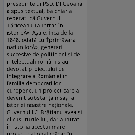
preşedintelui PSD. Dl Geoană
a spus textual, ba chiar a
repetat, că Guvernul
Tăriceanu Ťa intrat în
istorieÂ». Aşa e. Încă de la
1848, odată cu Ťprimăvara
naţiunilorÂ», generaţii
succesive de politicieni şi de
intelectuali români s-au
devotat proiectului de
integrare a României în
familia democraţiilor
europene, un proiect care a
devenit substanţa însăşi a
istoriei noastre naţionale.
Guvernul I.C. Brătianu avea şi
el cusururile lui, dar a intrat
în istoria acestui mare
proiect naţional măcar în