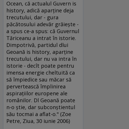
Ocean, că actualul Guvern is
history, adică aparţine deja
trecutului, dar - gura
păcătosului adevăr grăieşte -
a spus ce-a spus: că Guvernul
Tăriceanu a intrat în istorie.
Dimpotrivă, partidul dlui
Geoană is history, aparţine
trecutului, dar nu va intra în
istorie - decît poate pentru
imensa energie cheltuită ca
să împiedice sau măcar să
pervertească împlinirea
aspiraţiilor europene ale
românilor. Dl Geoană poate
n-o ştie, dar subconştientul
său tocmai a aflat-o." (Zoe
Petre, Ziua, 30 iunie 2006)