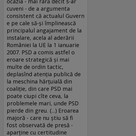
ocazia - mai rară decît s-ar
cuveni - de a argumenta
consistent că actualul Guvern
e pe cale să-şi împlinească
principalul angajament de la
instalare, acela al aderării
României la UE la 1 ianuarie
2007. PSD a comis astfel o
eroare strategică şi mai
multe de ordin tactic,
deplasînd atenţia publică de
la meschina hărţuială din
coaliţie, din care PSD mai
poate ciupi cîte ceva, la
problemele mari, unde PSD
pierde din greu. (...) Eroarea
majoră - care nu ştiu să fi
fost observată de presă -
aparţine cu certitudine