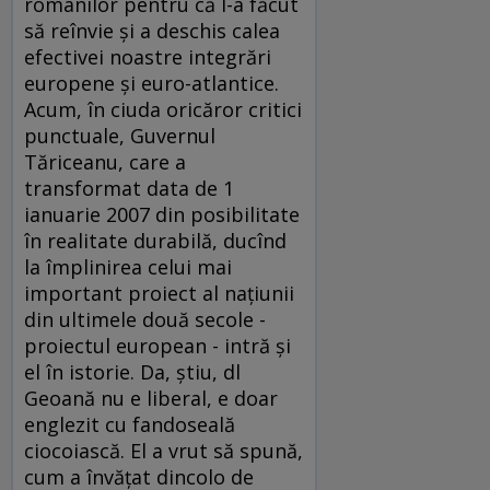
românilor pentru că l-a făcut
să reînvie şi a deschis calea
efectivei noastre integrări
europene şi euro-atlantice.
Acum, în ciuda oricăror critici
punctuale, Guvernul
Tăriceanu, care a
transformat data de 1
ianuarie 2007 din posibilitate
în realitate durabilă, ducînd
la împlinirea celui mai
important proiect al naţiunii
din ultimele două secole -
proiectul european - intră şi
el în istorie. Da, ştiu, dl
Geoană nu e liberal, e doar
englezit cu fandoseală
ciocoiască. El a vrut să spună,
cum a învăţat dincolo de