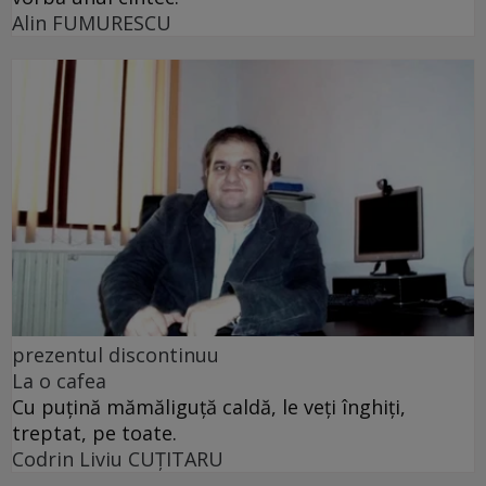
Alin FUMURESCU
prezentul discontinuu
La o cafea
Cu puţină mămăliguţă caldă, le veţi înghiţi,
treptat, pe toate.
Codrin Liviu CUŢITARU