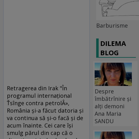
Barburisme
DILEMA
BLOG
Retragerea din Irak "În
Despre
programul internaţional
îmbătrînire și
Ťsînge contra petrolÂ»,
alți demoni
România şi-a făcut datoria şi
Ana Maria
va continua să şi-o facă şi de
SANDU
acum înainte. Cei care îşi
smulg părul din cap că o