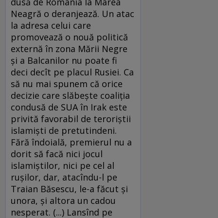
dusă de România la Marea
Neagră o deranjează. Un atac
la adresa celui care
promovează o nouă politică
externă în zona Mării Negre
şi a Balcanilor nu poate fi
deci decît pe placul Rusiei. Ca
să nu mai spunem că orice
decizie care slăbeşte coaliţia
condusă de SUA în Irak este
privită favorabil de teroriştii
islamişti de pretutindeni.
Fără îndoială, premierul nu a
dorit să facă nici jocul
islamiştilor, nici pe cel al
ruşilor, dar, atacîndu-l pe
Traian Băsescu, le-a făcut şi
unora, şi altora un cadou
nesperat. (...) Lansînd pe