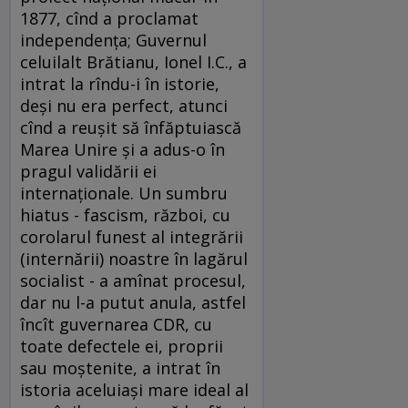
1877, cînd a proclamat
independenţa; Guvernul
celuilalt Brătianu, Ionel I.C., a
intrat la rîndu-i în istorie,
deşi nu era perfect, atunci
cînd a reuşit să înfăptuiască
Marea Unire şi a adus-o în
pragul validării ei
internaţionale. Un sumbru
hiatus - fascism, război, cu
corolarul funest al integrării
(internării) noastre în lagărul
socialist - a amînat procesul,
dar nu l-a putut anula, astfel
încît guvernarea CDR, cu
toate defectele ei, proprii
sau moştenite, a intrat în
istoria aceluiaşi mare ideal al