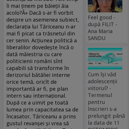
îi mai ţinem pe băieţii ăia
acolo?Â» Dacă s-ar fi vorbit
Feel good -
despre un asemenea subiect,
după FILIT -
declaraţia lui Tăriceanu n-ar
Ana Maria
mai fi picat ca trăsnetul din
SANDU
cer senin. Acţiunea politică a
liberalilor dovedeşte încă o
dată măiestria cu care
politicienii români sînt
capabili să transforme în
Cum își văd
derizoriul bătăliei interne
adolescenții
orice temă, oricît de
viitorul? -
importantă ar fi, pe plan
Termenul
intern sau internaţional.
pentru
După ce a uimit pe toată
înscrieri s-a
lumea prin capacitatea sa de
prelungit până
încasator, Tăriceanu a prins
la data de 11
gustul revanşei şi vrea să