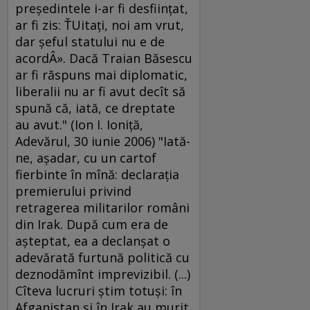
preşedintele i-ar fi desfiinţat,
ar fi zis: ŤUitaţi, noi am vrut,
dar şeful statului nu e de
acordÂ». Dacă Traian Băsescu
ar fi răspuns mai diplomatic,
liberalii nu ar fi avut decît să
spună că, iată, ce dreptate
au avut." (Ion I. Ioniţă,
Adevărul, 30 iunie 2006) "Iată-
ne, aşadar, cu un cartof
fierbinte în mînă: declaraţia
premierului privind
retragerea militarilor români
din Irak. După cum era de
aşteptat, ea a declanşat o
adevărată furtună politică cu
deznodămînt imprevizibil. (...)
Cîteva lucruri ştim totuşi: în
Afganistan şi în Irak au murit