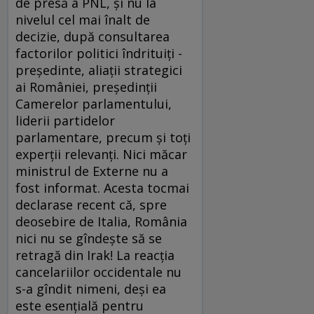
de presă a PNL, şi nu la
nivelul cel mai înalt de
decizie, după consultarea
factorilor politici îndrituiţi -
preşedinte, aliaţii strategici
ai României, preşedinţii
Camerelor parlamentului,
liderii partidelor
parlamentare, precum şi toţi
experţii relevanţi. Nici măcar
ministrul de Externe nu a
fost informat. Acesta tocmai
declarase recent că, spre
deosebire de Italia, România
nici nu se gîndeşte să se
retragă din Irak! La reacţia
cancelariilor occidentale nu
s-a gîndit nimeni, deşi ea
este esenţială pentru