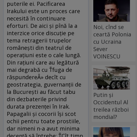
puterile ei. Pacificarea
Irakului este un proces care
necesită în continuare
eforturi. De aici şi pînă la a
Noi, cînd se
interzice orice discuţie pe
ceartă Polonia
tema retragerii trupelor
cu Ucraina
româneşti din teatrul de
Sever
operaţiuni este o cale lungă.
VOINESCU
Din raţiuni care au legătură
mai degrabă cu Ťfuga de
răspundereÂ» decît cu
geostrategia, guvernanţii de
la Bucureşti au făcut tabu
Putin și
din dezbaterile privind
Occidentul Al
durata prezenţei în Irak.
treilea război
Papagalii şi cocorii îşi scot
mondial?
ochii pentru toate prostiile,
dar nimeni n-a avut minima
decenţă să întrebe: ŤCît timp