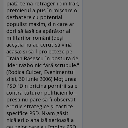
piaţă tema retragerii din Irak,
premierul a pus în mişcare o
dezbatere cu potenţial
populist maxim, din care ar
dori să iasă ca apărător al
militarilor români (deşi
aceştia nu au cerut să vină
acasă) şi să-l proiecteze pe
Traian Băsescu în postura de
lider războinic fără scrupule."
(Rodica Culcer, Evenimentul
zilei, 30 iunie 2006) Moţiunea
PSD "Din pricina pornirii sale
contra tuturor politicienilor,
presa nu pare să fi observat
erorile strategice şi tactice
specifice PSD. N-am găsit
nicăieri o analiză serioasă a
cauzelor care au împins PSD