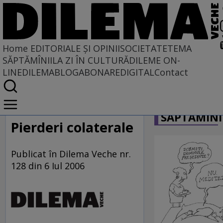
Home
EDITORIALE ȘI OPINII
SOCIETATE
TEMA
SĂPTĂMÎNII
LA ZI ÎN CULTURĂ
DILEME ON-
LINE
DILEMABLOG
ABONARE
DIGITAL
Contact
Home
CARICATU
EDITORIALE ȘI OPINII
SĂPTĂMÎNI
PE CE LUME TRĂIM
Pierderi colaterale
Publicat în Dilema Veche nr.
128 din 6 Iul 2006