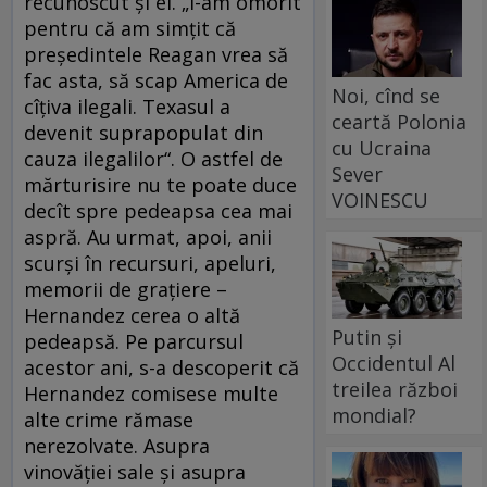
recunoscut şi el. „I-am omorît
pentru că am simţit că
preşedintele Reagan vrea să
fac asta, să scap America de
Noi, cînd se
cîţiva ilegali. Texasul a
ceartă Polonia
devenit suprapopulat din
cu Ucraina
cauza ilegalilor“. O astfel de
Sever
mărturisire nu te poate duce
VOINESCU
decît spre pedeapsa cea mai
aspră. Au urmat, apoi, anii
scurşi în recursuri, apeluri,
memorii de graţiere –
Hernandez cerea o altă
Putin și
pedeapsă. Pe parcursul
Occidentul Al
acestor ani, s-a descoperit că
treilea război
Hernandez comisese multe
mondial?
alte crime rămase
nerezolvate. Asupra
vinovăţiei sale şi asupra