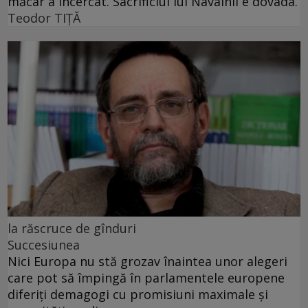
măcar a încercat. Sacrificiul lui Navalnîi e dovada.
Teodor TIŢĂ
la răscruce de gînduri
Succesiunea
Nici Europa nu stă grozav înaintea unor alegeri
care pot să împingă în parlamentele europene
diferiți demagogi cu promisiuni maximale și