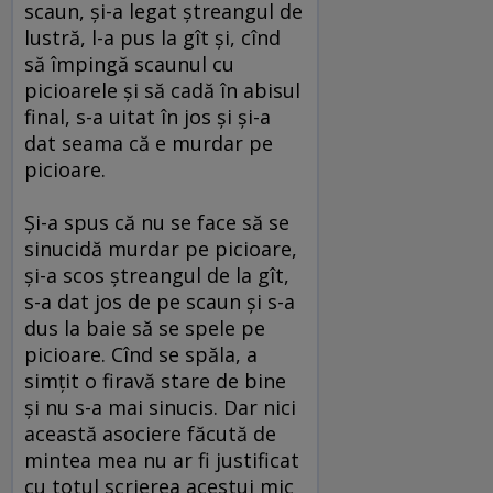
scaun, şi-a legat ştreangul de
lustră, l-a pus la gît şi, cînd
să împingă scaunul cu
picioarele şi să cadă în abisul
final, s-a uitat în jos şi şi-a
dat seama că e murdar pe
picioare.
Şi-a spus că nu se face să se
sinucidă murdar pe picioare,
şi-a scos ştreangul de la gît,
s-a dat jos de pe scaun şi s-a
dus la baie să se spele pe
picioare. Cînd se spăla, a
simţit o firavă stare de bine
şi nu s-a mai sinucis. Dar nici
această asociere făcută de
mintea mea nu ar fi justificat
cu totul scrierea acestui mic