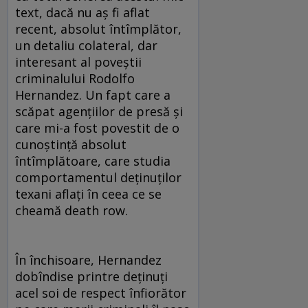
text, dacă nu aş fi aflat
recent, absolut întîmplător,
un detaliu colateral, dar
interesant al poveştii
criminalului Rodolfo
Hernandez. Un fapt care a
scăpat agenţiilor de presă şi
care mi-a fost povestit de o
cunoştinţă absolut
întîmplătoare, care studia
comportamentul deţinuţilor
texani aflaţi în ceea ce se
cheamă death row.
În închisoare, Hernandez
dobîndise printre deţinuţi
acel soi de respect înfiorător