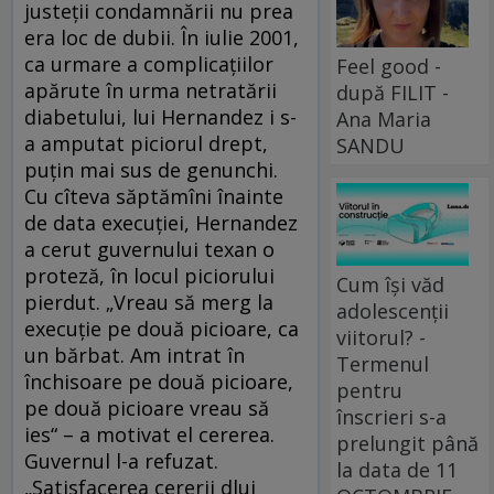
justeţii condamnării nu prea
era loc de dubii. În iulie 2001,
ca urmare a complicaţiilor
Feel good -
apărute în urma netratării
după FILIT -
diabetului, lui Hernandez i s-
Ana Maria
a amputat piciorul drept,
SANDU
puţin mai sus de genunchi.
Cu cîteva săptămîni înainte
de data execuţiei, Hernandez
a cerut guvernului texan o
proteză, în locul piciorului
Cum își văd
pierdut. „Vreau să merg la
adolescenții
execuţie pe două picioare, ca
viitorul? -
un bărbat. Am intrat în
Termenul
închisoare pe două picioare,
pentru
pe două picioare vreau să
înscrieri s-a
ies“ – a motivat el cererea.
prelungit până
Guvernul l-a refuzat.
la data de 11
„Satisfacerea cererii dlui