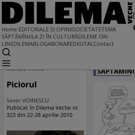
Home
EDITORIALE ȘI OPINII
SOCIETATE
TEMA
SĂPTĂMÎNII
LA ZI ÎN CULTURĂ
DILEME ON-
LINE
DILEMABLOG
ABONARE
DIGITAL
Contact
Home
CARICATU
EDITORIALE ȘI OPINII
axa dus-întors
SĂPTĂMÎNI
PE CE LUME TRĂIM
Piciorul
Sever VOINESCU
Publicat în Dilema Veche nr.
323 din 22-28 aprilie 2010