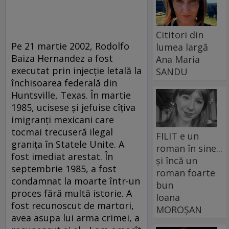
Cititori din
Pe 21 martie 2002, Rodolfo
lumea largă
Baiza Hernandez a fost
Ana Maria
executat prin injecţie letală la
SANDU
închisoarea federală din
Huntsville, Texas. În martie
1985, ucisese şi jefuise cîţiva
imigranţi mexicani care
tocmai trecuseră ilegal
FILIT e un
graniţa în Statele Unite. A
roman în sine...
fost imediat arestat. În
și încă un
septembrie 1985, a fost
roman foarte
condamnat la moarte într-un
bun
proces fără multă istorie. A
Ioana
fost recunoscut de martori,
MOROȘAN
avea asupa lui arma crimei, a