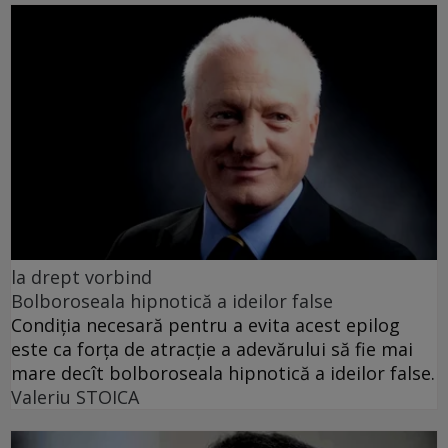
la drept vorbind
Bolboroseala hipnotică a ideilor false
Condiția necesară pentru a evita acest epilog
este ca forța de atracție a adevărului să fie mai
mare decît bolboroseala hipnotică a ideilor false.
Valeriu STOICA