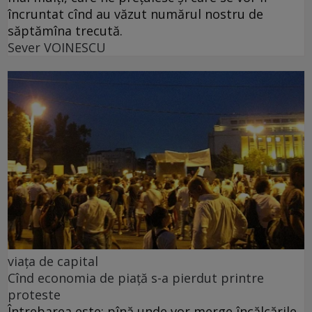
încruntat cînd au văzut numărul nostru de
săptămîna trecută.
Sever VOINESCU
viața de capital
Cînd economia de piață s-a pierdut printre
proteste
Întrebarea este: pînă unde vor merge încălcările