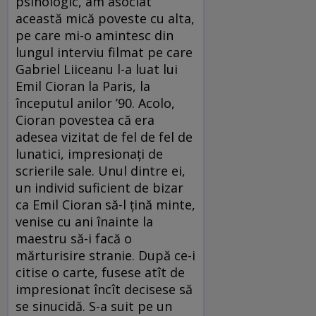
psihologic, am asociat
această mică poveste cu alta,
pe care mi-o amintesc din
lungul interviu filmat pe care
Gabriel Liiceanu l-a luat lui
Emil Cioran la Paris, la
începutul anilor ’90. Acolo,
Cioran povestea că era
adesea vizitat de fel de fel de
lunatici, impresionaţi de
scrierile sale. Unul dintre ei,
un individ suficient de bizar
ca Emil Cioran să-l ţină minte,
venise cu ani înainte la
maestru să-i facă o
mărturisire stranie. După ce-i
citise o carte, fusese atît de
impresionat încît decisese să
se sinucidă. S-a suit pe un