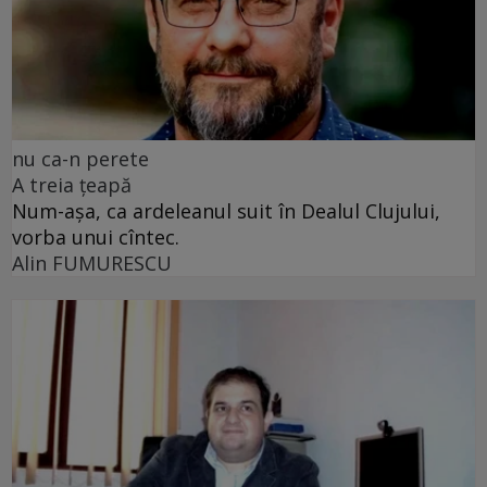
nu ca-n perete
A treia țeapă
Num-așa, ca ardeleanul suit în Dealul Clujului,
vorba unui cîntec.
Alin FUMURESCU