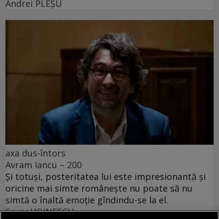
Andrei PLEŞU
axa dus-întors
Avram Iancu – 200
Și totuși, posteritatea lui este impresionantă și
oricine mai simte românește nu poate să nu
simtă o înaltă emoție gîndindu-se la el.
Sever VOINESCU