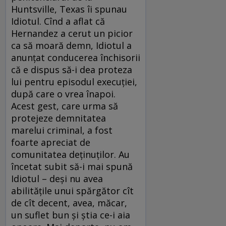
Huntsville, Texas îi spunau
Idiotul. Cînd a aflat că
Hernandez a cerut un picior
ca să moară demn, Idiotul a
anunţat conducerea închisorii
că e dispus să-i dea proteza
lui pentru episodul execuţiei,
după care o vrea înapoi.
Acest gest, care urma să
protejeze demnitatea
marelui criminal, a fost
foarte apreciat de
comunitatea deţinuţilor. Au
încetat subit să-i mai spună
Idiotul – deşi nu avea
abilităţile unui spărgător cît
de cît decent, avea, măcar,
un suflet bun şi ştia ce-i aia