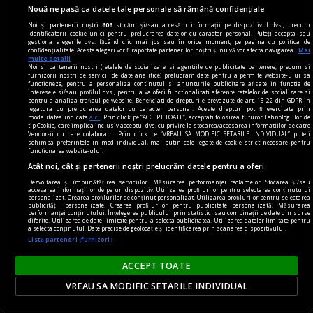
Nouă ne pasă ca datele tale personale să rămână confidențiale
Noi și partenerii noștri
606
stocăm și/sau accesăm informații pe dispozitivul dvs., precum
identificatorii cookie unici pentru prelucrarea datelor cu caracter personal. Puteți accepta sau
gestiona alegerile dvs. făcând clic mai jos sau în orice moment, pe pagina cu politica de
confidențialitate. Aceste alegeri vor fi raportate partenerilor noștri și nu vă vor afecta navigarea.
Mai
multe detalii
Noi si partenerii nostri (retelele de socializare si agentiile de publicitate partenere, precum si
furnizorii nostri de servicii de date analitice) prelucram date pentru a permite website-ului sa
functioneze, pentru a personaliza continutul si anunturile publicitare afisate in functie de
interesele si/sau profilul dvs., pentru a va oferi functionalitati aferente retelelor de socializare si
pentru a analiza traficul pe website. Beneficiati de drepturile prevazute de art. 15-22 din GDPR in
legatura cu prelucrarea datelor cu caracter personal. Aceste drepturi pot fi exercitate prin
modalitatea indicata
aici
. Prin click pe “ACCEPT TOATE”, acceptati folosirea tuturor Tehnologiilor de
tip Cookie, care implica inclusiv acceptul dvs. cu privire la stocarea/accesarea informatiilor de catre
Vendor-ii cu care colaboram. Prin click pe “VREAU SA MODIFIC SETARILE INDIVIDUAL” puteti
schimba preferintele in mod individual, mai putin cele legate de cookie strict necesare pentru
functionarea website-ului.
Atât noi, cât și partenerii noștri prelucrăm datele pentru a oferi:
Dezvoltarea și îmbunătățirea serviciilor. Măsurarea performanței reclamelor. Stocarea și/sau
accesarea informațiilor de pe un dispozitiv. Utilizarea profilurilor pentru selectarea conținutului
personalizat. Crearea profilurilor de conținut personalizat. Utilizarea profilurilor pentru selectarea
accent pe istorie
publicității personalizate. Crearea profilurilor pentru publicitate personalizată. Măsurarea
performanței conținutului. Înțelegerea publicului prin statistici sau combinații de date din surse
Lech Walesa, din istorie și din prezent
diferite. Utilizarea de date limitate pentru a selecta publicitatea. Utilizarea datelor limitate pentru
a selecta conținutul. Date precise de geolocație și identificarea prin scanarea dispozitivului.
Stocul pare limitat, istoria continuă.
Listă parteneri (furnizori)
Mihaela SIMINA
ACCEPT TOATE
VREAU SA MODIFIC SETARILE INDIVIDUAL