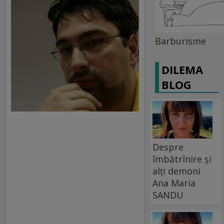
Barburisme
DILEMA
BLOG
Despre
îmbătrînire și
alți demoni
Ana Maria
SANDU