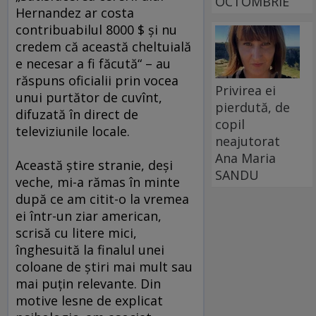
OCTOMBRIE
Hernandez ar costa
contribuabilul 8000 $ şi nu
credem că această cheltuială
e necesar a fi făcută“ – au
răspuns oficialii prin vocea
Privirea ei
unui purtător de cuvînt,
pierdută, de
difuzată în direct de
copil
televiziunile locale.
neajutorat
Ana Maria
Această ştire stranie, deşi
SANDU
veche, mi-a rămas în minte
după ce am citit-o la vremea
ei într-un ziar american,
scrisă cu litere mici,
înghesuită la finalul unei
coloane de ştiri mai mult sau
mai puţin relevante. Din
motive lesne de explicat