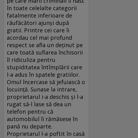
pe care marii criminali îl nasc
în toate celelalte categorii
fatalmente inferioare de
răufăcători ajunşi după
gratii. Printre cei care îi
acordau cel mai profund
respect se afla un deţinut pe
care toată suflarea închisorii
îl ridiculiza pentru
stupiditatea întîmplării care
l-a adus în spatele gratiilor.
Omul încercase să jefuiască o
locuinţă. Sunase la intrare,
proprietarul i-a deschis şi l-a
rugat să-l lase să dea un
telefon pentru că
automobilul îi rămăsese în
pană nu departe.
Proprietarul l-a poftit în casă