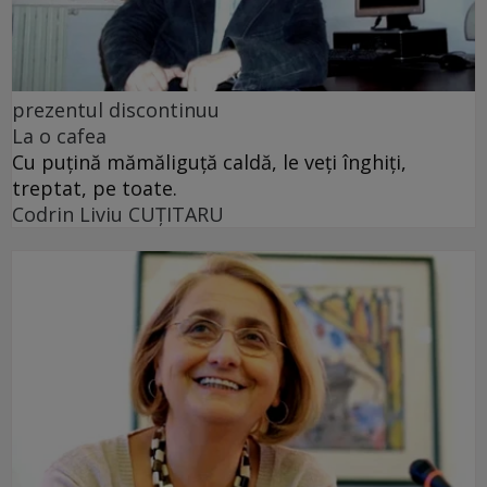
prezentul discontinuu
La o cafea
Cu puţină mămăliguţă caldă, le veţi înghiţi,
treptat, pe toate.
Codrin Liviu CUŢITARU