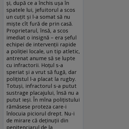
şi, după ce a închis uşa în
spatele lui, jefuitorul a scos
un cuţit şi l-a somat să nu
mişte cît fură de prin casă.
Proprietarul, însă, a scos
imediat o insignă – era şeful
echipei de intervenţii rapide
a poliţiei locale, un tip atletic,
antrenat anume să se lupte
cu infractorii. Hoţul s-a
speriat şi a vrut să fugă, dar
poliţistul l-a placat la rugby.
Totuşi, infractorul s-a putut
sustrage placajului, însă nu a
putut ieşi. În mîna poliţistului
rămăsese proteza care-i
înlocuia piciorul drept. Nu-i
de mirare că deţinuţii din
penitenciarul de la