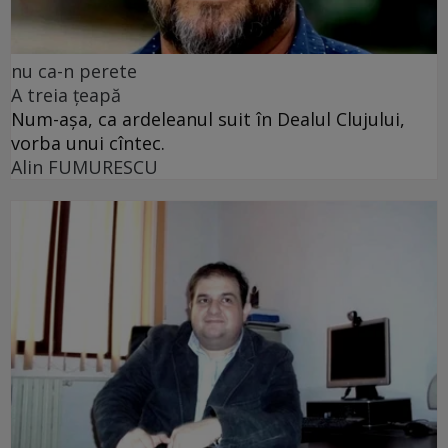
nu ca-n perete
A treia țeapă
Num-așa, ca ardeleanul suit în Dealul Clujului,
vorba unui cîntec.
Alin FUMURESCU