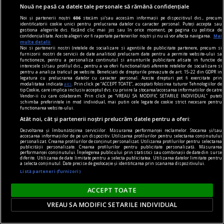
Nouă ne pasă ca datele tale personale să rămână confidențiale
Noi și partenerii noștri
606
stocăm și/sau accesăm informații pe dispozitivul dvs., precum
identificatorii cookie unici pentru prelucrarea datelor cu caracter personal. Puteți accepta sau
gestiona alegerile dvs. făcând clic mai jos sau în orice moment, pe pagina cu politica de
confidențialitate. Aceste alegeri vor fi raportate partenerilor noștri și nu vă vor afecta navigarea.
Mai
multe detalii
Noi si partenerii nostri (retelele de socializare si agentiile de publicitate partenere, precum si
furnizorii nostri de servicii de date analitice) prelucram date pentru a permite website-ului sa
functioneze, pentru a personaliza continutul si anunturile publicitare afisate in functie de
interesele si/sau profilul dvs., pentru a va oferi functionalitati aferente retelelor de socializare si
pentru a analiza traficul pe website. Beneficiati de drepturile prevazute de art. 15-22 din GDPR in
legatura cu prelucrarea datelor cu caracter personal. Aceste drepturi pot fi exercitate prin
modalitatea indicata
aici
. Prin click pe “ACCEPT TOATE”, acceptati folosirea tuturor Tehnologiilor de
tip Cookie, care implica inclusiv acceptul dvs. cu privire la stocarea/accesarea informatiilor de catre
Vendor-ii cu care colaboram. Prin click pe “VREAU SA MODIFIC SETARILE INDIVIDUAL” puteti
schimba preferintele in mod individual, mai putin cele legate de cookie strict necesare pentru
functionarea website-ului.
Atât noi, cât și partenerii noștri prelucrăm datele pentru a oferi:
Dezvoltarea și îmbunătățirea serviciilor. Măsurarea performanței reclamelor. Stocarea și/sau
accesarea informațiilor de pe un dispozitiv. Utilizarea profilurilor pentru selectarea conținutului
personalizat. Crearea profilurilor de conținut personalizat. Utilizarea profilurilor pentru selectarea
viața de capital
publicității personalizate. Crearea profilurilor pentru publicitate personalizată. Măsurarea
performanței conținutului. Înțelegerea publicului prin statistici sau combinații de date din surse
diferite. Utilizarea de date limitate pentru a selecta publicitatea. Utilizarea datelor limitate pentru
Cînd economia de piață s-a pierdut printre
a selecta conținutul. Date precise de geolocație și identificarea prin scanarea dispozitivului.
proteste
Listă parteneri (furnizori)
Întrebarea este: pînă unde vor merge încălcările
ACCEPT TOATE
principiilor economiei de piață și cele privind
VREAU SA MODIFIC SETARILE INDIVIDUAL
funcționarea Uniunii Europene?
Constantin RUDNIŢCHI