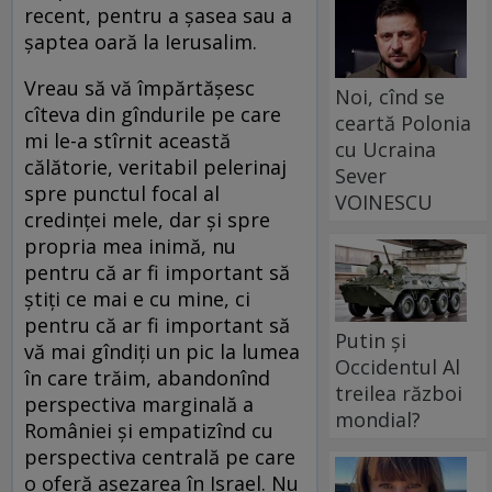
recent, pentru a șasea sau a
șaptea oară la Ierusalim.
Vreau să vă împărtășesc
Noi, cînd se
cîteva din gîndurile pe care
ceartă Polonia
mi le-a stîrnit această
cu Ucraina
călătorie, veritabil pelerinaj
Sever
spre punctul focal al
VOINESCU
credinței mele, dar și spre
propria mea inimă, nu
pentru că ar fi important să
știți ce mai e cu mine, ci
pentru că ar fi important să
Putin și
vă mai gîndiți un pic la lumea
Occidentul Al
în care trăim, abandonînd
treilea război
perspectiva marginală a
mondial?
României și empatizînd cu
perspectiva centrală pe care
o oferă așezarea în Israel. Nu