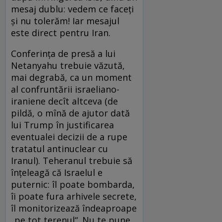
mesaj dublu: vedem ce faceți
și nu tolerăm! Iar mesajul
este direct pentru Iran.
Conferința de presă a lui
Netanyahu trebuie văzută,
mai degrabă, ca un moment
al confruntării israeliano-
iraniene decît altceva (de
pildă, o mînă de ajutor dată
lui Trump în justificarea
eventualei decizii de a rupe
tratatul antinuclear cu
Iranul). Teheranul trebuie să
înțeleagă că Israelul e
puternic: îl poate bombarda,
îi poate fura arhivele secrete,
îl monitorizează îndeaproape
„pe tot terenul“. Nu te pune