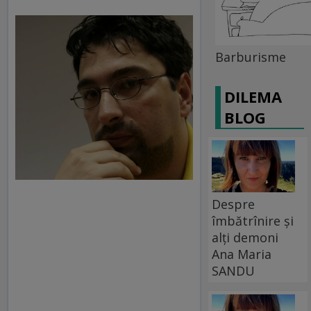
Barburisme
DILEMA
BLOG
Despre
îmbătrînire și
alți demoni
Ana Maria
SANDU