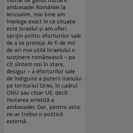
inutile de genul mutării
ambasadei României la
Ierusalim, mai bine am
înțelege exact în ce situație
este Israelul și am oferi
sprijin politic eforturilor sale
de a se proteja. Ar fi de mii
de ori mai utilă Israelului o
susținere românească – pe
cît sîntem noi în stare,
desigur – a eforturilor sale
de îndiguire a puterii Iranului
pe teritoriul Siriei, în cadrul
ONU sau chiar UE, decît
mutarea amețită a
ambasadei. Dar, pentru asta,
ne-ar trebui o politică
externă.