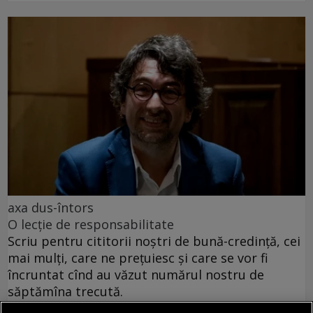
axa dus-întors
O lecție de responsabilitate
Scriu pentru cititorii noștri de bună-credință, cei
mai mulți, care ne prețuiesc și care se vor fi
încruntat cînd au văzut numărul nostru de
săptămîna trecută.
Sever VOINESCU