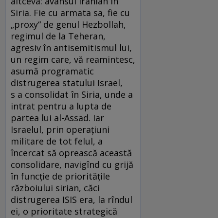
altceva: avansul iranian în
Siria. Fie cu armata sa, fie cu
„proxy“ de genul Hezbollah,
regimul de la Teheran,
agresiv în antisemitismul lui,
un regim care, vă reamintesc,
asumă programatic
distrugerea statului Israel,
s a consolidat în Siria, unde a
intrat pentru a lupta de
partea lui al-Assad. Iar
Israelul, prin operațiuni
militare de tot felul, a
încercat să oprească această
consolidare, navigînd cu grijă
în funcție de prioritățile
războiului sirian, căci
distrugerea ISIS era, la rîndul
ei, o prioritate strategică