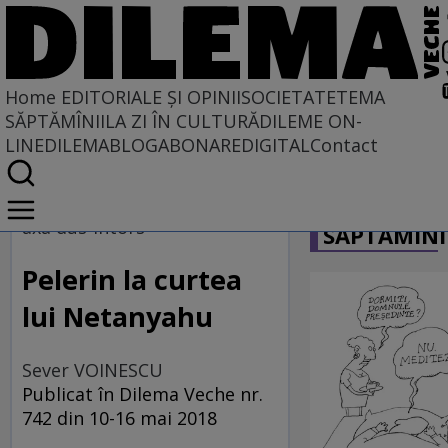
Home
EDITORIALE ȘI OPINII
SOCIETATE
TEMA
SĂPTĂMÎNII
LA ZI ÎN CULTURĂ
DILEME ON-
LINE
DILEMABLOG
ABONARE
DIGITAL
Contact
Home
CARICATU
EDITORIALE ȘI OPINII
axa dus-întors
SĂPTĂMÎNI
PE CE LUME TRĂIM
Pelerin la curtea
lui Netanyahu
Sever VOINESCU
Publicat în Dilema Veche nr.
742 din 10-16 mai 2018