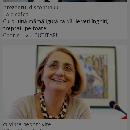
prezentul discontinuu
La o cafea
Cu puţină mămăliguţă caldă, le veţi înghiţi,
treptat, pe toate.
Codrin Liviu CUŢITARU
cuvinte nepotrivite