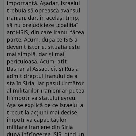
importantă. Așadar, Israelul
trebuia să oprească avansul
iranian, dar, în același timp,
să nu prejudicieze „coaliția“
anti-ISIS, din care Iranul făcea
parte. Acum, după ce ISIS a
devenit istorie, situația este
mai simplă, dar și mai
periculoasă. Acum, atît
Bashar al Assad, cît și Rusia
admit dreptul Iranului de a
sta în Siria, iar pasul următor
al militarilor iranieni ar putea
fi împotriva statului evreu.
Așa se explică de ce Israelul a
trecut la acțiuni mai decise
împotriva capacităților
militare iraniene din Siria
după înfrîngerea ISIS, dînd un