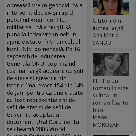
oprească vreun genocid, că a
intervenit decisiv şi rapid
potolind vreun conflict
Cititori din
militar sau că a reuşit să
lumea largă
pună la index vreun nebun
Ana Maria
ajuns dictator într-un colţ al
SANDU
lumii. Nici pomeneală. Pe 16
septembrie, Adunarea
Generală ONU, cuprinzînd
cea mai largă adunare de şefi
de state şi guverne din
FILIT e un
istorie (mai exact 154 din 149
roman în sine...
de ţări, pentru că unele state
și încă un
au fost reprezentate şi de
roman foarte
şefii de stat şi de şefii de
bun
Guvern) a adoptat un
Ioana
document. Ura! Documentul
MOROȘAN
se cheamă 2005 World