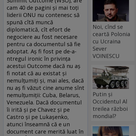
Summit Outcome (WSO), are
cam 40 de pagini şi mai toţi
liderii ONU nu contenesc să
spună cîtă muncă
Noi, cînd se
diplomatică, cît efort de
ceartă Polonia
negociere au fost necesare
cu Ucraina
pentru ca documentul să fie
Sever
adoptat. Aş fi fost pe de-a-
VOINESCU
ntregul ironic în privinţa
acestui Outcome dacă nu aş
fi notat că au existat şi
nemulţumiţi şi, mai ales, dacă
nu aş fi văzut cine anume sînt
Putin și
nemulţumiţii: Cuba, Belarus,
Occidentul Al
Venezuela. Dacă documentul
treilea război
îi irită şi pe Chavez şi pe
mondial?
Castro şi pe Lukaşenko,
atunci înseamnă că e un
document care merită luat în