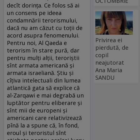
OCTOMBRIE
decît dorinţa. Ce folos să ai
un consens pe ideea
condamnării terorismului,
dacă nu am căzut cu toţii de
acord asupra fenomenului.
Privirea ei
Pentru noi, Al Qaeda e
pierdută, de
terorism în stare pură, dar
copil
pentru mulţi alţii, teroriştii
neajutorat
sînt armata americană şi
Ana Maria
armata israeliană. Ştiu şi
SANDU
cîţiva intelectuali din lumea
atlantică gata să explice că
al-Zarqawi e mai degrabă un
luptător pentru eliberare şi
sînt mii de europeni şi
americani care relativizează
pînă la a spune că, în fond,
eroul şi teroristul sînt