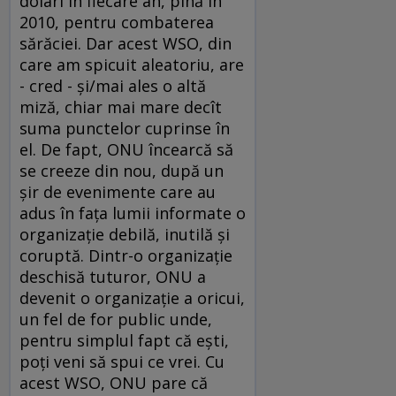
dolari în fiecare an, pînă în
2010, pentru combaterea
sărăciei. Dar acest WSO, din
care am spicuit aleatoriu, are
- cred - şi/mai ales o altă
miză, chiar mai mare decît
suma punctelor cuprinse în
el. De fapt, ONU încearcă să
se creeze din nou, după un
şir de evenimente care au
adus în faţa lumii informate o
organizaţie debilă, inutilă şi
coruptă. Dintr-o organizaţie
deschisă tuturor, ONU a
devenit o organizaţie a oricui,
un fel de for public unde,
pentru simplul fapt că eşti,
poţi veni să spui ce vrei. Cu
acest WSO, ONU pare că