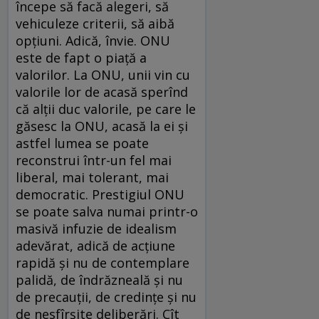
începe să facă alegeri, să
vehiculeze criterii, să aibă
opţiuni. Adică, învie. ONU
este de fapt o piaţă a
valorilor. La ONU, unii vin cu
valorile lor de acasă sperînd
că alţii duc valorile, pe care le
găsesc la ONU, acasă la ei şi
astfel lumea se poate
reconstrui într-un fel mai
liberal, mai tolerant, mai
democratic. Prestigiul ONU
se poate salva numai printr-o
masivă infuzie de idealism
adevărat, adică de acţiune
rapidă şi nu de contemplare
palidă, de îndrăzneală şi nu
de precauţii, de credinţe şi nu
de nesfîrşite deliberări. Cît