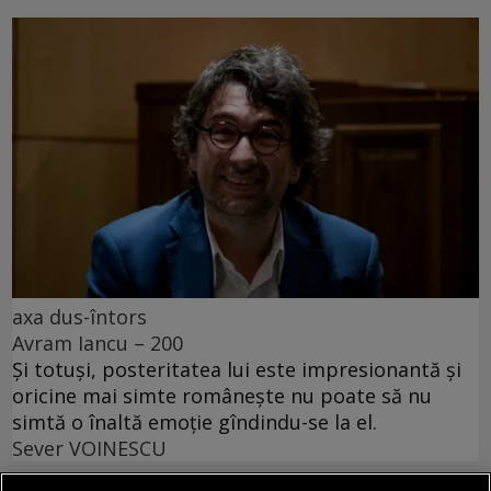
axa dus-întors
Avram Iancu – 200
Și totuși, posteritatea lui este impresionantă și
oricine mai simte românește nu poate să nu
simtă o înaltă emoție gîndindu-se la el.
Sever VOINESCU