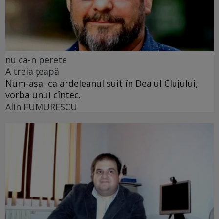
nu ca-n perete
A treia țeapă
Num-așa, ca ardeleanul suit în Dealul Clujului,
vorba unui cîntec.
Alin FUMURESCU