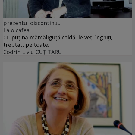
prezentul discontinuu
La o cafea
Cu puţină mămăliguţă caldă, le veţi înghiţi,
treptat, pe toate.
Codrin Liviu CUŢITARU