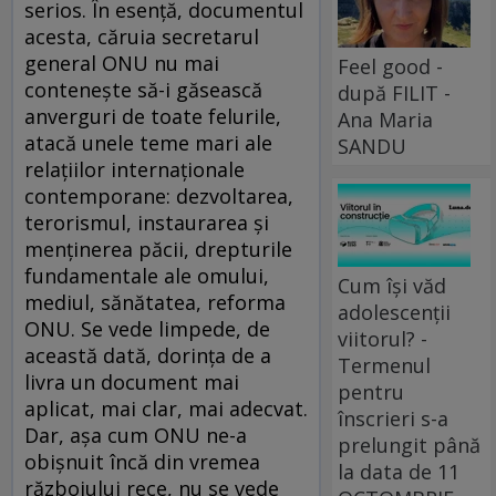
serios. În esenţă, documentul
acesta, căruia secretarul
general ONU nu mai
Feel good -
conteneşte să-i găsească
după FILIT -
anverguri de toate felurile,
Ana Maria
atacă unele teme mari ale
SANDU
relaţiilor internaţionale
contemporane: dezvoltarea,
terorismul, instaurarea şi
menţinerea păcii, drepturile
fundamentale ale omului,
Cum își văd
mediul, sănătatea, reforma
adolescenții
ONU. Se vede limpede, de
viitorul? -
această dată, dorinţa de a
Termenul
livra un document mai
pentru
aplicat, mai clar, mai adecvat.
înscrieri s-a
Dar, aşa cum ONU ne-a
prelungit până
obişnuit încă din vremea
la data de 11
războiului rece, nu se vede