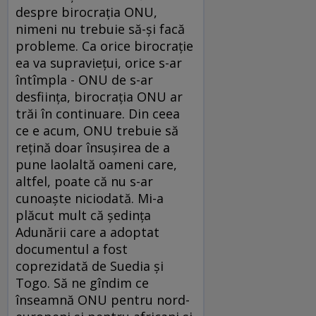
despre birocraţia ONU,
nimeni nu trebuie să-şi facă
probleme. Ca orice birocraţie
ea va supravieţui, orice s-ar
întîmpla - ONU de s-ar
desfiinţa, birocraţia ONU ar
trăi în continuare. Din ceea
ce e acum, ONU trebuie să
reţină doar însuşirea de a
pune laolaltă oameni care,
altfel, poate că nu s-ar
cunoaşte niciodată. Mi-a
plăcut mult că şedinţa
Adunării care a adoptat
documentul a fost
coprezidată de Suedia şi
Togo. Să ne gîndim ce
înseamnă ONU pentru nord-