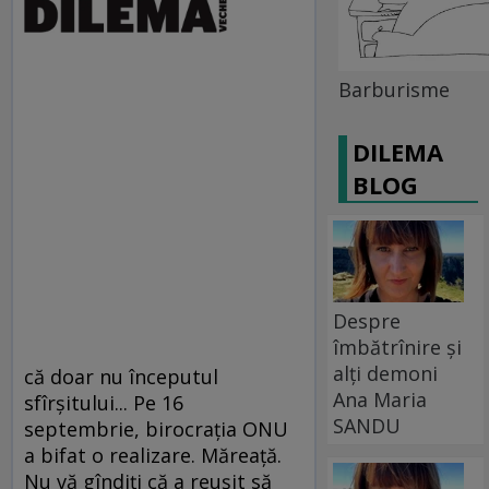
Barburisme
DILEMA
BLOG
Despre
îmbătrînire și
alți demoni
că doar nu începutul
Ana Maria
sfîrşitului... Pe 16
SANDU
septembrie, birocraţia ONU
a bifat o realizare. Măreaţă.
Nu vă gîndiţi că a reuşit să