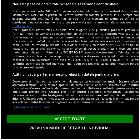
Nouă ne pasă ca datele tale personale să rămână confidențiale
Noi și partenerii noștri
606
stocăm și/sau accesăm informații pe dispozitivul dvs., precum
identificatorii cookie unici pentru prelucrarea datelor cu caracter personal. Puteți accepta sau
gestiona alegerile dvs. făcând clic mai jos sau în orice moment, pe pagina cu politica de
confidențialitate. Aceste alegeri vor fi raportate partenerilor noștri și nu vă vor afecta navigarea.
Mai
multe detalii
Noi si partenerii nostri (retelele de socializare si agentiile de publicitate partenere, precum si
furnizorii nostri de servicii de date analitice) prelucram date pentru a permite website-ului sa
functioneze, pentru a personaliza continutul si anunturile publicitare afisate in functie de
interesele si/sau profilul dvs., pentru a va oferi functionalitati aferente retelelor de socializare si
pentru a analiza traficul pe website. Beneficiati de drepturile prevazute de art. 15-22 din GDPR in
legatura cu prelucrarea datelor cu caracter personal. Aceste drepturi pot fi exercitate prin
modalitatea indicata
aici
. Prin click pe “ACCEPT TOATE”, acceptati folosirea tuturor Tehnologiilor de
tip Cookie, care implica inclusiv acceptul dvs. cu privire la stocarea/accesarea informatiilor de catre
Vendor-ii cu care colaboram. Prin click pe “VREAU SA MODIFIC SETARILE INDIVIDUAL” puteti
schimba preferintele in mod individual, mai putin cele legate de cookie strict necesare pentru
functionarea website-ului.
Atât noi, cât și partenerii noștri prelucrăm datele pentru a oferi:
Dezvoltarea și îmbunătățirea serviciilor. Măsurarea performanței reclamelor. Stocarea și/sau
accent pe istorie
accesarea informațiilor de pe un dispozitiv. Utilizarea profilurilor pentru selectarea conținutului
personalizat. Crearea profilurilor de conținut personalizat. Utilizarea profilurilor pentru selectarea
Lech Walesa, din istorie și din prezent
publicității personalizate. Crearea profilurilor pentru publicitate personalizată. Măsurarea
performanței conținutului. Înțelegerea publicului prin statistici sau combinații de date din surse
Stocul pare limitat, istoria continuă.
diferite. Utilizarea de date limitate pentru a selecta publicitatea. Utilizarea datelor limitate pentru
a selecta conținutul. Date precise de geolocație și identificarea prin scanarea dispozitivului.
Mihaela SIMINA
Listă parteneri (furnizori)
ACCEPT TOATE
VREAU SA MODIFIC SETARILE INDIVIDUAL