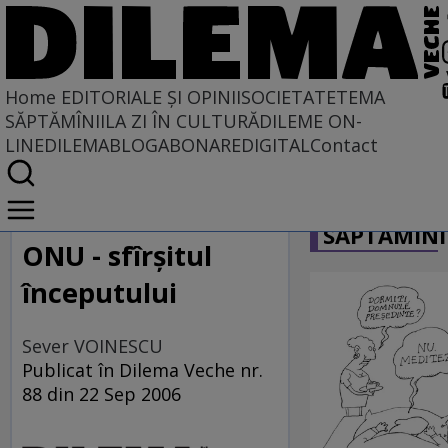
Home
EDITORIALE ȘI OPINII
SOCIETATE
TEMA
SĂPTĂMÎNII
LA ZI ÎN CULTURĂ
DILEME ON-
LINE
DILEMABLOG
ABONARE
DIGITAL
Contact
Home
CARICATU
EDITORIALE ȘI OPINII
SĂPTĂMÎNI
PE CE LUME TRĂIM
ONU - sfîrşitul
începutului
Sever VOINESCU
Publicat în Dilema Veche nr.
88 din 22 Sep 2006