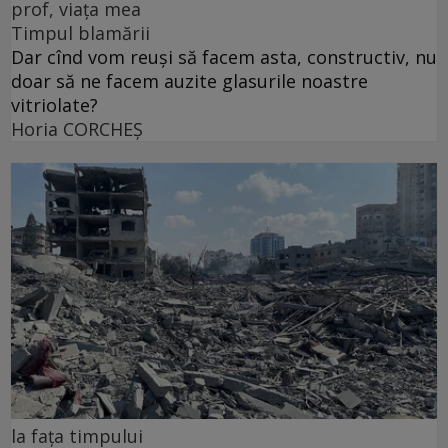
prof, viața mea
Timpul blamării
Dar cînd vom reuși să facem asta, constructiv, nu
doar să ne facem auzite glasurile noastre
vitriolate?
Horia CORCHEŞ
la fața timpului