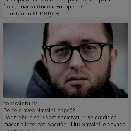
funcționarea Uniunii Europene?
Constantin RUDNIŢCHI
contraintuiția
De ce n-avea Navalnîi șapcă?
Dar trebuie să îi dăm societății ruse credit că
măcar a încercat. Sacrificiul lui Navalnîi e dovada.