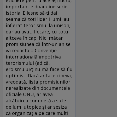
etichete pentru acelaşi lucru,
important e doar cine scrie
istoria. E lesne să-ţi dai
seama că toţi liderii lumii au
înfierat terorismul la unison,
dar au avut, fiecare, cu totul
altceva în cap. Nici măcar
promisiunea că într-un an se
va redacta o Convenţie
internaţională împotriva
terorismului (adică,
eroismului?) nu mă face să fiu
optimist. Dacă ar face cineva,
vreodată, lista promisiunilor
nerealizate din documentele
oficiale ONU, ar avea
alcătuirea completă a sute
de lumi utopice şi ar sesiza
că organizaţia pe care mulţi