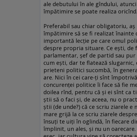
ale debutului în ale gîndului, atunci
împătimire se poate realiza oricînd
Preferabil sau chiar obligatoriu, a
împătimire să se fi realizat înainte 
importantă lecţie pe care omul polit
despre propria situare. Ce eşti, de 
parlamentar, şef de partid sau pur ş
cum eşti, dar te flatează slugarnic, 
prieteni politici sucombă, în genera
are. Nici în cei care-ţi sînt împotriv
concurenţei politice îi face să fie m
doilea rînd, pentru că şi ei sînt ca 
ştii să o faci şi, de aceea, nu o pra
ştii (de unde?) că ce scriu ziarele e
mare grijă la ce scriu ziarele despre
însuţi te uiţi în oglindă, în fiecare
împlinit, un ales, şi nu un oarecare
eşec, iar cultura vine să corecteze 