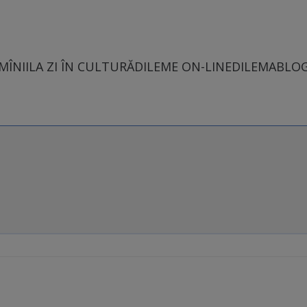
MÎNII
LA ZI ÎN CULTURĂ
DILEME ON-LINE
DILEMABLO