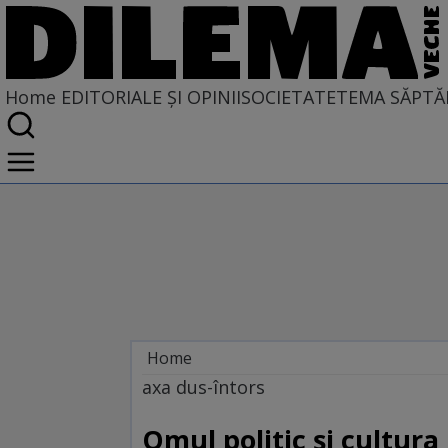
Home
EDITORIALE ȘI OPINII
SOCIETATE
TEMA SĂPTĂ
Home
EDITORIALE ȘI OPINII
axa dus-întors
PE CE LUME TRĂIM
Omul politic şi cultura