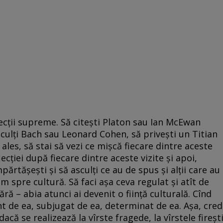
lecţii supreme. Să citeşti Platon sau Ian McEwan
sculţi Bach sau Leonard Cohen, să priveşti un Titian
ales, să stai să vezi ce mişcă fiecare dintre aceste
lecţiei după fiecare dintre aceste vizite şi apoi,
mpărtăşeşti şi să asculţi ce au de spus şi alţii care au
m spre cultură. Să faci aşa ceva regulat şi atît de
ără – abia atunci ai devenit o fiinţă culturală. Cînd
nt de ea, subjugat de ea, determinat de ea. Aşa, cred
că se realizează la vîrste fragede, la vîrstele fireşt