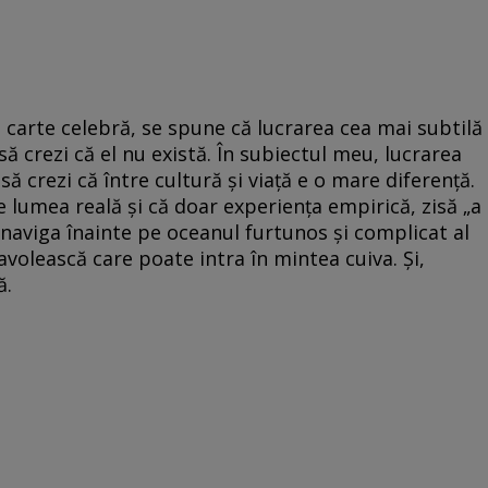
r-o carte celebră, se spune că lucrarea cea mai subtilă
să crezi că el nu există. În subiectul meu, lucrarea
 să crezi că între cultură şi viaţă e o mare diferenţă.
de lumea reală şi că doar experienţa empirică, zisă „a
 a naviga înainte pe oceanul furtunos şi complicat al
iavolească care poate intra în mintea cuiva. Şi,
ă.