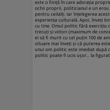
este o fiinţă în care adoraţia prop
ochii proprii, politicianul e un erou. 
pentru ceilalţi. Iar înţelegerea ace
experienţa culturală. Apoi, înveţi bi
cu tine. Omul politic fără exerciţiu 
trecuţi şi viitori (maximum de conce
ei să fi murit cu cel puţin 100 de ani
situare mai înveţi şi că puterea est
unui om politic este imediat după 
politic poate fi ucis uşor... la figura