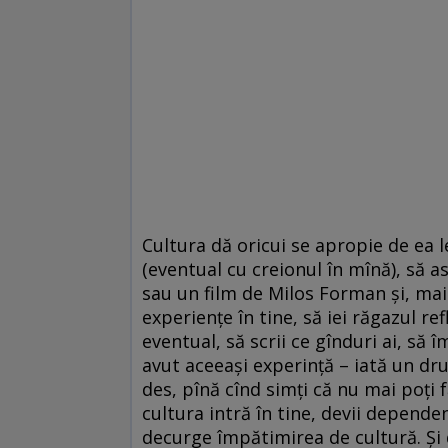
Cultura dă oricui se apropie de ea 
(eventual cu creionul în mînă), să a
sau un film de Milos Forman şi, mai 
experienţe în tine, să iei răgazul ref
eventual, să scrii ce gînduri ai, să î
avut aceeaşi experinţă – iată un dru
des, pînă cînd simţi că nu mai poţi f
cultura intră în tine, devii depende
decurge împătimirea de cultură. Şi da