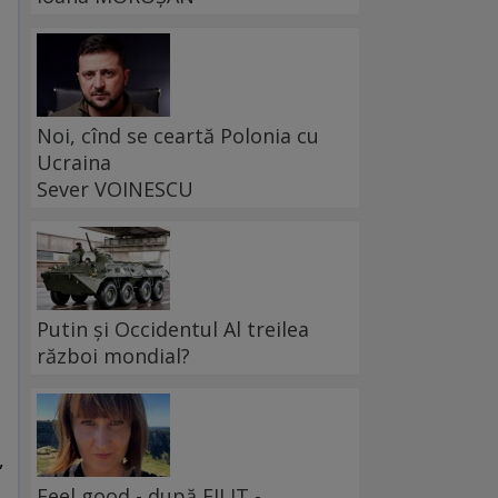
Noi, cînd se ceartă Polonia cu
Ucraina
Sever VOINESCU
Putin și Occidentul Al treilea
război mondial?
,
i
Feel good - după FILIT -