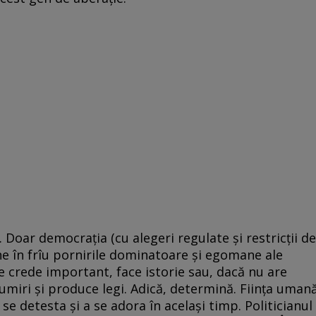
. Doar democraţia (cu alegeri regulate şi restricţii de
ne în frîu pornirile dominatoare şi egomane ale
 se crede important, face istorie sau, dacă nu are
miri şi produce legi. Adică, determină. Fiinţa uman
se detesta şi a se adora în acelaşi timp. Politicianul