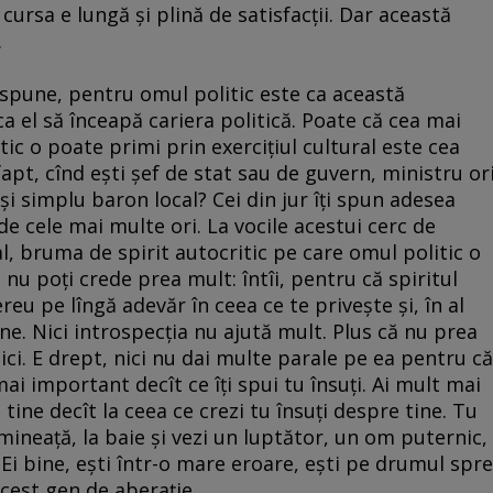
 cursa e lungă şi plină de satisfacţii. Dar această
.
ş spune, pentru omul politic este ca această
ca el să înceapă cariera politică. Poate că cea mai
ic o poate primi prin exerciţiul cultural este cea
fapt, cînd eşti şef de stat sau de guvern, ministru or
i simplu baron local? Cei din jur îţi spun adesea
de cele mai multe ori. La vocile acestui cerc de
l, bruma de spirit autocritic pe care omul politic o
ă nu poţi crede prea mult: întîi, pentru că spiritul
ereu pe lîngă adevăr în ceea ce te priveşte şi, în al
tine. Nici introspecţia nu ajută mult. Plus că nu prea
ctici. E drept, nici nu dai multe parale pe ea pentru că
 mai important decît ce îţi spui tu însuţi. Ai mult mai
 tine decît la ceea ce crezi tu însuţi despre tine. Tu
 dimineaţă, la baie şi vezi un luptător, un om puternic,
. Ei bine, eşti într-o mare eroare, eşti pe drumul spre
acest gen de aberaţie.