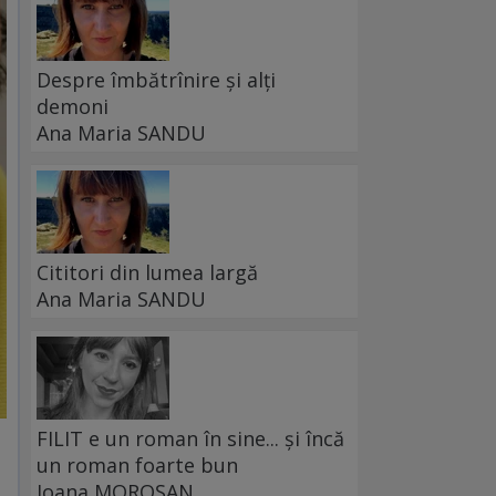
Despre îmbătrînire și alți
demoni
Ana Maria SANDU
Cititori din lumea largă
Ana Maria SANDU
FILIT e un roman în sine... și încă
un roman foarte bun
Ioana MOROȘAN