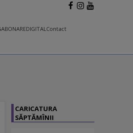
G
ABONARE
DIGITAL
Contact
CARICATURA
SĂPTĂMÎNII