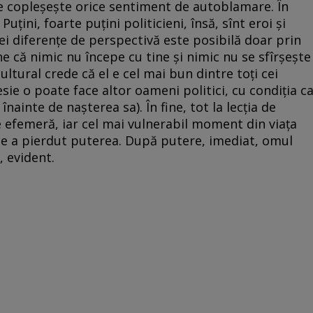
rie copleşeşte orice sentiment de autoblamare. În
Puţini, foarte puţini politicieni, însă, sînt eroi şi
stei diferenţe de perspectivă este posibilă doar prin
ne că nimic nu începe cu tine şi nimic nu se sfîrşeşte
cultural crede că el e cel mai bun dintre toţi cei
sie o poate face altor oameni politici, cu condiţia c
 înainte de naşterea sa). În fine, tot la lecţia de
e efemeră, iar cel mai vulnerabil moment din viaţa
ce a pierdut puterea. După putere, imediat, omul
t, evident.