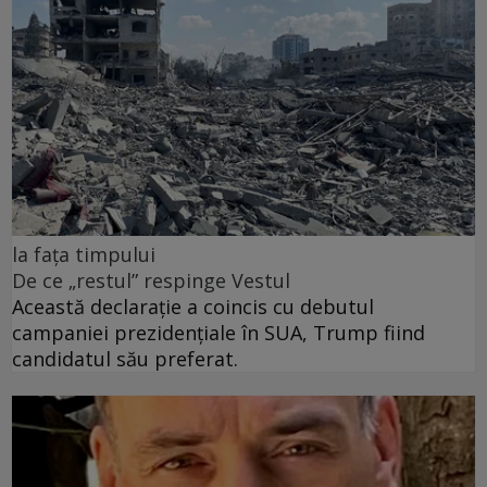
la fața timpului
De ce „restul” respinge Vestul
Această declarație a coincis cu debutul
campaniei prezidențiale în SUA, Trump fiind
candidatul său preferat.