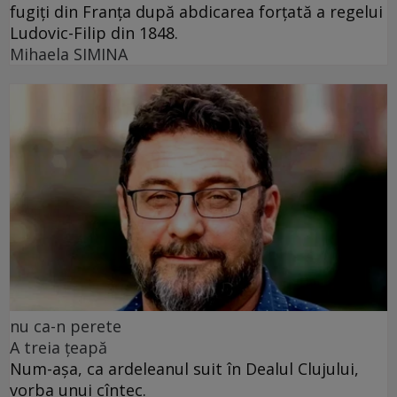
fugiți din Franța după abdicarea forțată a regelui
Ludovic-Filip din 1848.
Mihaela SIMINA
nu ca-n perete
A treia țeapă
Num-așa, ca ardeleanul suit în Dealul Clujului,
vorba unui cîntec.