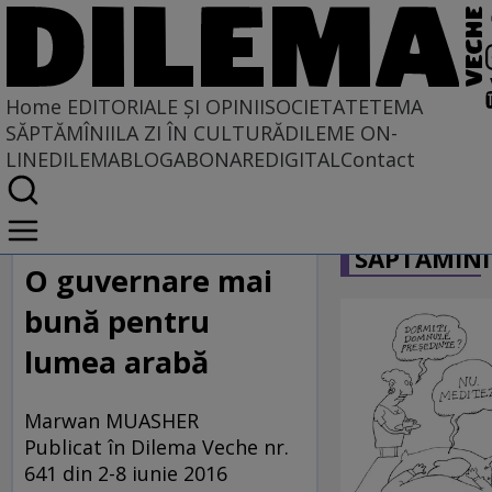
Home
EDITORIALE ȘI OPINII
SOCIETATE
TEMA
SĂPTĂMÎNII
LA ZI ÎN CULTURĂ
DILEME ON-
LINE
DILEMABLOG
ABONARE
DIGITAL
Contact
Home
CARICATU
EDITORIALE ȘI OPINII
SĂPTĂMÎNI
PE CE LUME TRĂIM
O guvernare mai
bună pentru
lumea arabă
Marwan MUASHER
Publicat în Dilema Veche nr.
641 din 2-8 iunie 2016