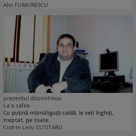
Alin FUMURESCU
prezentul discontinuu
La o cafea
Cu puţină mămăliguţă caldă, le veţi înghiţi,
treptat, pe toate.
Codrin Liviu CUŢITARU