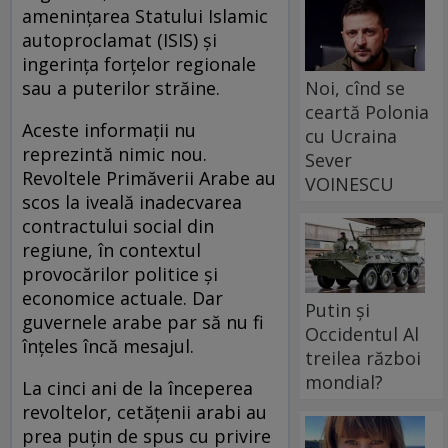
amenințarea Statului Islamic
autoproclamat (ISIS) și
ingerința forțelor regionale
sau a puterilor străine.
Noi, cînd se
ceartă Polonia
Aceste informații nu
cu Ucraina
reprezintă nimic nou.
Sever
Revoltele Primăverii Arabe au
VOINESCU
scos la iveală inadecvarea
contractului social din
regiune, în contextul
provocărilor politice și
economice actuale. Dar
Putin și
guvernele arabe par să nu fi
Occidentul Al
înțeles încă mesajul.
treilea război
mondial?
La cinci ani de la începerea
revoltelor, cetățenii arabi au
prea puțin de spus cu privire