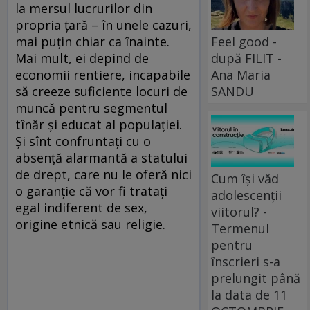
la mersul lucrurilor din
propria țară – în unele cazuri,
mai puțin chiar ca înainte.
Feel good -
Mai mult, ei depind de
după FILIT -
economii rentiere, incapabile
Ana Maria
să creeze suficiente locuri de
SANDU
muncă pentru segmentul
tînăr și educat al populației.
Și sînt confruntați cu o
absență alarmantă a statului
de drept, care nu le oferă nici
Cum își văd
o garanție că vor fi tratați
adolescenții
egal indiferent de sex,
viitorul? -
origine etnică sau religie.
Termenul
pentru
înscrieri s-a
prelungit până
la data de 11