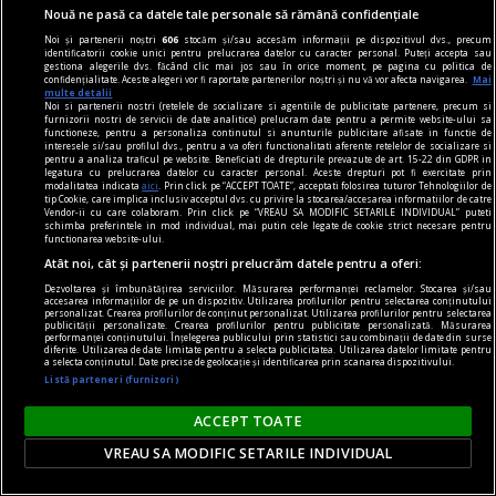
Nouă ne pasă ca datele tale personale să rămână confidențiale
Noi și partenerii noștri
606
stocăm și/sau accesăm informații pe dispozitivul dvs., precum
identificatorii cookie unici pentru prelucrarea datelor cu caracter personal. Puteți accepta sau
gestiona alegerile dvs. făcând clic mai jos sau în orice moment, pe pagina cu politica de
confidențialitate. Aceste alegeri vor fi raportate partenerilor noștri și nu vă vor afecta navigarea.
Mai
multe detalii
Noi si partenerii nostri (retelele de socializare si agentiile de publicitate partenere, precum si
furnizorii nostri de servicii de date analitice) prelucram date pentru a permite website-ului sa
functioneze, pentru a personaliza continutul si anunturile publicitare afisate in functie de
interesele si/sau profilul dvs., pentru a va oferi functionalitati aferente retelelor de socializare si
pentru a analiza traficul pe website. Beneficiati de drepturile prevazute de art. 15-22 din GDPR in
contraintuiția
legatura cu prelucrarea datelor cu caracter personal. Aceste drepturi pot fi exercitate prin
modalitatea indicata
aici
. Prin click pe “ACCEPT TOATE”, acceptati folosirea tuturor Tehnologiilor de
De ce n-avea Navalnîi șapcă?
tip Cookie, care implica inclusiv acceptul dvs. cu privire la stocarea/accesarea informatiilor de catre
Vendor-ii cu care colaboram. Prin click pe “VREAU SA MODIFIC SETARILE INDIVIDUAL” puteti
Dar trebuie să îi dăm societății ruse credit că
schimba preferintele in mod individual, mai putin cele legate de cookie strict necesare pentru
functionarea website-ului.
măcar a încercat. Sacrificiul lui Navalnîi e dovada.
Atât noi, cât și partenerii noștri prelucrăm datele pentru a oferi:
Teodor TIŢĂ
Dezvoltarea și îmbunătățirea serviciilor. Măsurarea performanței reclamelor. Stocarea și/sau
accesarea informațiilor de pe un dispozitiv. Utilizarea profilurilor pentru selectarea conținutului
personalizat. Crearea profilurilor de conținut personalizat. Utilizarea profilurilor pentru selectarea
publicității personalizate. Crearea profilurilor pentru publicitate personalizată. Măsurarea
performanței conținutului. Înțelegerea publicului prin statistici sau combinații de date din surse
diferite. Utilizarea de date limitate pentru a selecta publicitatea. Utilizarea datelor limitate pentru
a selecta conținutul. Date precise de geolocație și identificarea prin scanarea dispozitivului.
Listă parteneri (furnizori)
ACCEPT TOATE
VREAU SA MODIFIC SETARILE INDIVIDUAL