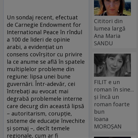
Un sondaj recent, efectuat
Cititori din
de Carnegie Endowment for
lumea largă
International Peace în rîndul
Ana Maria
a 100 de lideri de opinie
SANDU
arabi, a evidențiat un
consens covîrșitor cu privire
la ce anume se află în spatele
multiplelor probleme din
regiune: lipsa unei bune
FILIT e un
guvernări. Într-adevăr, cei
roman în sine...
întrebați au evocat mai
și încă un
degrabă problemele interne
roman foarte
care decurg din această lipsă
bun
– autoritarism, corupție,
Ioana
sisteme de educație învechite
MOROȘAN
și șomaj –, decît temele
regionale, cum ar fi