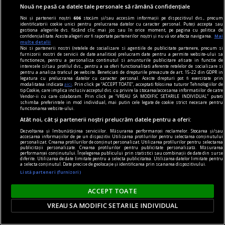
Nouă ne pasă ca datele tale personale să rămână confidențiale
Noi și partenerii noștri
606
stocăm și/sau accesăm informații pe dispozitivul dvs., precum
identificatorii cookie unici pentru prelucrarea datelor cu caracter personal. Puteți accepta sau
gestiona alegerile dvs. făcând clic mai jos sau în orice moment, pe pagina cu politica de
confidențialitate. Aceste alegeri vor fi raportate partenerilor noștri și nu vă vor afecta navigarea.
Mai
multe detalii
axa dus-întors
Noi si partenerii nostri (retelele de socializare si agentiile de publicitate partenere, precum si
furnizorii nostri de servicii de date analitice) prelucram date pentru a permite website-ului sa
Avram Iancu – 200
functioneze, pentru a personaliza continutul si anunturile publicitare afisate in functie de
interesele si/sau profilul dvs., pentru a va oferi functionalitati aferente retelelor de socializare si
Și totuși, posteritatea lui este impresionantă și
pentru a analiza traficul pe website. Beneficiati de drepturile prevazute de art. 15-22 din GDPR in
legatura cu prelucrarea datelor cu caracter personal. Aceste drepturi pot fi exercitate prin
oricine mai simte românește nu poate să nu
modalitatea indicata
aici
. Prin click pe “ACCEPT TOATE”, acceptati folosirea tuturor Tehnologiilor de
tip Cookie, care implica inclusiv acceptul dvs. cu privire la stocarea/accesarea informatiilor de catre
simtă o înaltă emoție gîndindu-se la el.
Vendor-ii cu care colaboram. Prin click pe “VREAU SA MODIFIC SETARILE INDIVIDUAL” puteti
schimba preferintele in mod individual, mai putin cele legate de cookie strict necesare pentru
Sever VOINESCU
functionarea website-ului.
Atât noi, cât și partenerii noștri prelucrăm datele pentru a oferi:
Dezvoltarea și îmbunătățirea serviciilor. Măsurarea performanței reclamelor. Stocarea și/sau
accesarea informațiilor de pe un dispozitiv. Utilizarea profilurilor pentru selectarea conținutului
personalizat. Crearea profilurilor de conținut personalizat. Utilizarea profilurilor pentru selectarea
publicității personalizate. Crearea profilurilor pentru publicitate personalizată. Măsurarea
performanței conținutului. Înțelegerea publicului prin statistici sau combinații de date din surse
diferite. Utilizarea de date limitate pentru a selecta publicitatea. Utilizarea datelor limitate pentru
a selecta conținutul. Date precise de geolocație și identificarea prin scanarea dispozitivului.
Listă parteneri (furnizori)
ACCEPT TOATE
VREAU SA MODIFIC SETARILE INDIVIDUAL