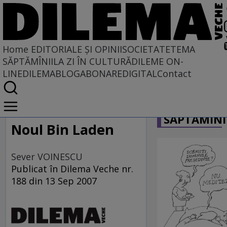
Home
EDITORIALE ȘI OPINII
SOCIETATE
TEMA
SĂPTĂMÎNII
LA ZI ÎN CULTURĂ
DILEME ON-
LINE
DILEMABLOG
ABONARE
DIGITAL
Contact
Home
CARICATU
EDITORIALE ȘI OPINII
SĂPTĂMÎNI
PE CE LUME TRĂIM
Noul Bin Laden
Sever VOINESCU
Publicat în Dilema Veche nr.
188 din 13 Sep 2007