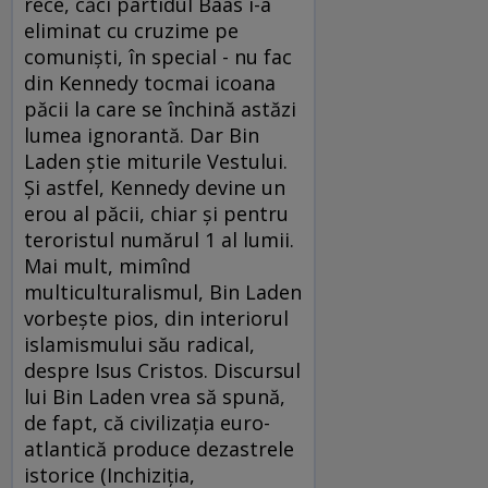
rece, căci partidul Baas i-a
eliminat cu cruzime pe
comunişti, în special - nu fac
din Kennedy tocmai icoana
păcii la care se închină astăzi
lumea ignorantă. Dar Bin
Laden ştie miturile Vestului.
Şi astfel, Kennedy devine un
erou al păcii, chiar şi pentru
teroristul numărul 1 al lumii.
Mai mult, mimînd
multiculturalismul, Bin Laden
vorbeşte pios, din interiorul
islamismului său radical,
despre Isus Cristos. Discursul
lui Bin Laden vrea să spună,
de fapt, că civilizaţia euro-
atlantică produce dezastrele
istorice (Inchiziţia,