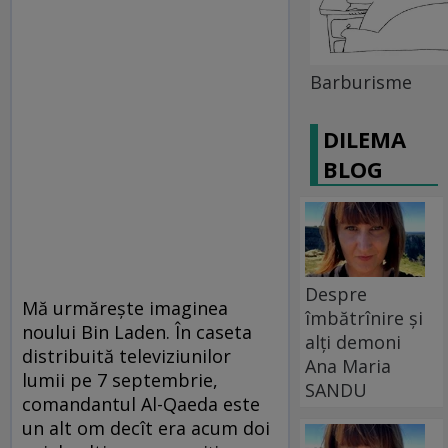
Barburisme
DILEMA
BLOG
Despre
Mă urmăreşte imaginea
îmbătrînire și
noului Bin Laden. În caseta
alți demoni
distribuită televiziunilor
Ana Maria
lumii pe 7 septembrie,
SANDU
comandantul Al-Qaeda este
un alt om decît era acum doi