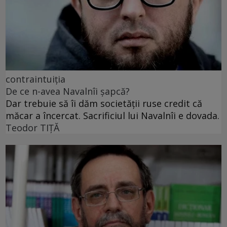
contraintuiția
De ce n-avea Navalnîi șapcă?
Dar trebuie să îi dăm societății ruse credit că
măcar a încercat. Sacrificiul lui Navalnîi e dovada.
Teodor TIŢĂ