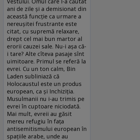
Vestului. Omul care l-a căutat
ani de zile şi a demisionat din
această funcţie ca urmare a
nereuşitei frustrante este
citat, cu supremă relaxare,
drept cel mai bun martor al
erorii cauzei sale. Nu-i aşa că-
i tare? Alte cîteva pasaje sînt
uimitoare. Primul se referă la
evrei. Cu un ton calm, Bin
Laden subliniază că
Holocaustul este un produs
european, ca şi Inchiziţia.
Musulmanii nu i-au trimis pe
evrei în cuptoare niciodată.
Mai mult, evreii au găsit
mereu refugiu în faţa
antisemitismului european în
spaţiile arabe, unde au