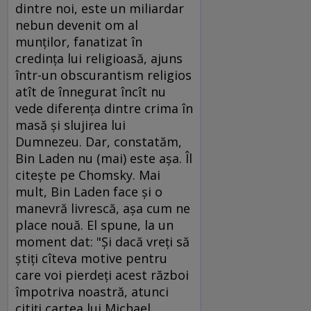
dintre noi, este un miliardar
nebun devenit om al
munţilor, fanatizat în
credinţa lui religioasă, ajuns
într-un obscurantism religios
atît de înnegurat încît nu
vede diferenţa dintre crima în
masă şi slujirea lui
Dumnezeu. Dar, constatăm,
Bin Laden nu (mai) este aşa. Îl
citeşte pe Chomsky. Mai
mult, Bin Laden face şi o
manevră livrescă, aşa cum ne
place nouă. El spune, la un
moment dat: "Şi dacă vreţi să
ştiţi cîteva motive pentru
care voi pierdeţi acest război
împotriva noastră, atunci
citiţi cartea lui Michael