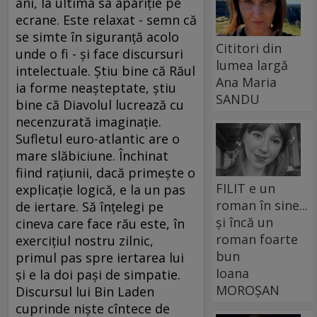
ani, la ultima sa apariţie pe
ecrane. Este relaxat - semn că
se simte în siguranţă acolo
Cititori din
unde o fi - şi face discursuri
lumea largă
intelectuale. Ştiu bine că Răul
Ana Maria
ia forme neaşteptate, ştiu
SANDU
bine că Diavolul lucrează cu
necenzurată imaginaţie.
Sufletul euro-atlantic are o
mare slăbiciune. Închinat
fiind raţiunii, dacă primeşte o
FILIT e un
explicaţie logică, e la un pas
roman în sine...
de iertare. Să înţelegi pe
și încă un
cineva care face rău este, în
roman foarte
exerciţiul nostru zilnic,
bun
primul pas spre iertarea lui
Ioana
şi e la doi paşi de simpatie.
MOROȘAN
Discursul lui Bin Laden
cuprinde nişte cîntece de