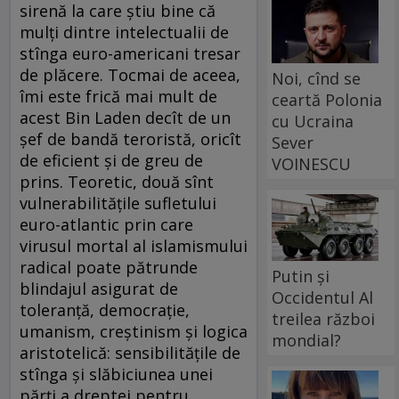
sirenă la care ştiu bine că
mulţi dintre intelectualii de
stînga euro-americani tresar
de plăcere. Tocmai de aceea,
Noi, cînd se
îmi este frică mai mult de
ceartă Polonia
acest Bin Laden decît de un
cu Ucraina
şef de bandă teroristă, oricît
Sever
de eficient şi de greu de
VOINESCU
prins. Teoretic, două sînt
vulnerabilităţile sufletului
euro-atlantic prin care
virusul mortal al islamismului
radical poate pătrunde
Putin și
blindajul asigurat de
Occidentul Al
toleranţă, democraţie,
treilea război
umanism, creştinism şi logica
mondial?
aristotelică: sensibilităţile de
stînga şi slăbiciunea unei
părţi a dreptei pentru