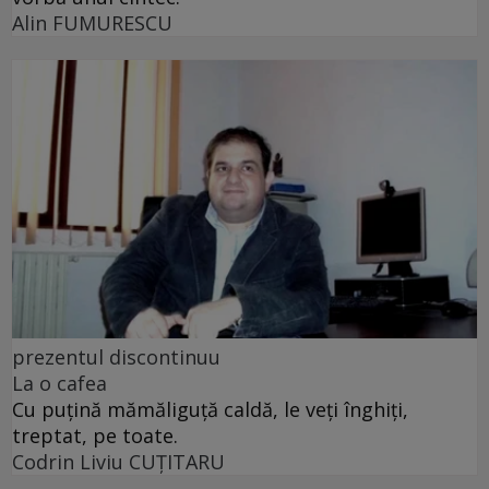
Alin FUMURESCU
prezentul discontinuu
La o cafea
Cu puţină mămăliguţă caldă, le veţi înghiţi,
treptat, pe toate.
Codrin Liviu CUŢITARU