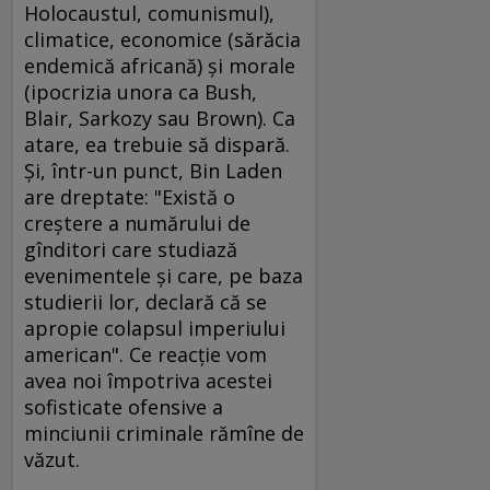
Holocaustul, comunismul),
climatice, economice (sărăcia
endemică africană) şi morale
(ipocrizia unora ca Bush,
Blair, Sarkozy sau Brown). Ca
atare, ea trebuie să dispară.
Şi, într-un punct, Bin Laden
are dreptate: "Există o
creştere a numărului de
gînditori care studiază
evenimentele şi care, pe baza
studierii lor, declară că se
apropie colapsul imperiului
american". Ce reacţie vom
avea noi împotriva acestei
sofisticate ofensive a
minciunii criminale rămîne de
văzut.