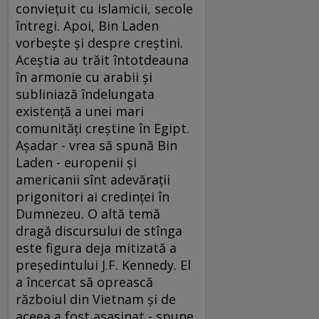
convieţuit cu islamicii, secole
întregi. Apoi, Bin Laden
vorbeşte şi despre creştini.
Aceştia au trăit întotdeauna
în armonie cu arabii şi
subliniază îndelungata
existenţă a unei mari
comunităţi creştine în Egipt.
Aşadar - vrea să spună Bin
Laden - europenii şi
americanii sînt adevăraţii
prigonitori ai credinţei în
Dumnezeu. O altă temă
dragă discursului de stînga
este figura deja mitizată a
preşedintului J.F. Kennedy. El
a încercat să oprească
războiul din Vietnam şi de
aceea a fost asasinat - spune