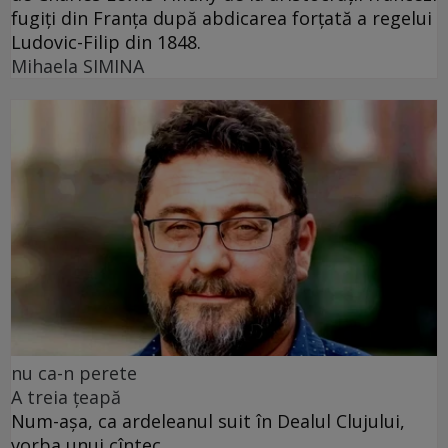
fugiți din Franța după abdicarea forțată a regelui
Ludovic-Filip din 1848.
Mihaela SIMINA
nu ca-n perete
A treia țeapă
Num-așa, ca ardeleanul suit în Dealul Clujului,
vorba unui cîntec.