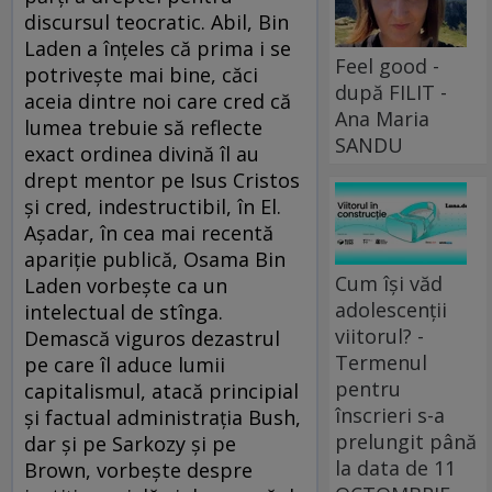
discursul teocratic. Abil, Bin
Laden a înţeles că prima i se
Feel good -
potriveşte mai bine, căci
după FILIT -
aceia dintre noi care cred că
Ana Maria
lumea trebuie să reflecte
SANDU
exact ordinea divină îl au
drept mentor pe Isus Cristos
şi cred, indestructibil, în El.
Aşadar, în cea mai recentă
apariţie publică, Osama Bin
Cum își văd
Laden vorbeşte ca un
adolescenții
intelectual de stînga.
viitorul? -
Demască viguros dezastrul
Termenul
pe care îl aduce lumii
pentru
capitalismul, atacă principial
înscrieri s-a
şi factual administraţia Bush,
prelungit până
dar şi pe Sarkozy şi pe
la data de 11
Brown, vorbeşte despre