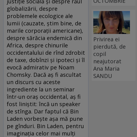
OCTOMBRIE
justiţie socială şi despre răul
globalizării, despre
problemele ecologice ale
lumii (cauzate, ştim bine, de
marile corporaţii americane),
despre sărăcia endemică din
Privirea ei
Africa, despre chinurile
pierdută, de
occidentalului de rînd zdrobit
copil
de taxe, dobînzi şi ipoteci şi îl
neajutorat
evocă admirativ pe Noam
Ana Maria
Chomsky. Dacă aş fi ascultat
SANDU
un discurs cu aceste
ingrediente la un seminar
într-un oraş occidental, aş fi
fost liniştit: încă un speaker
de stînga. Dar faptul că Bin
Laden vorbeşte aşa mă pune
pe gînduri. Bin Laden, pentru
imaginaţia celor mai mulţi