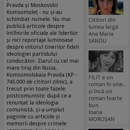
Pravda şi Moskovskii
Komsomoleţ - nu şi-au
schimbat numele. Nu mai
Cititori din
publică articole despre
lumea largă
întîlnirile oficiale ale liderilor
Ana Maria
şi nici reportaje luminoase
SANDU
despre viitorul tinerilor fideli
ideologiei partidului
conducător. Ziarul cu cel mai
mare tiraj din Rusia,
Komsomolskaia Pravda (KP -
FILIT e un
745.000 de cititori zilnic), a
roman în sine...
trecut prin toate fazele
și încă un
postcomuniste: după ce a
roman foarte
renunţat la ideologia
bun
comunistă, şi-a umplut
Ioana
paginile cu articole şi
MOROȘAN
memorii despre crimele