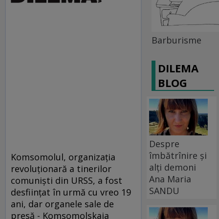
Barburisme
DILEMA
BLOG
Despre
îmbătrînire și
Komsomolul, organizaţia
alți demoni
revoluţionară a tinerilor
Ana Maria
comunişti din URSS, a fost
SANDU
desfiinţat în urmă cu vreo 19
ani, dar organele sale de
presă - Komsomolskaia