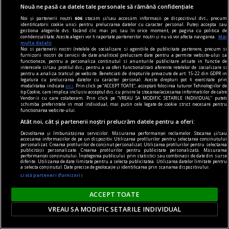
Nouă ne pasă ca datele tale personale să rămână confidențiale
Noi și partenerii noștri
606
stocăm și/sau accesăm informații pe dispozitivul dvs., precum
identificatorii cookie unici pentru prelucrarea datelor cu caracter personal. Puteți accepta sau
gestiona alegerile dvs. făcând clic mai jos sau în orice moment, pe pagina cu politica de
confidențialitate. Aceste alegeri vor fi raportate partenerilor noștri și nu vă vor afecta navigarea.
Mai
multe detalii
Noi si partenerii nostri (retelele de socializare si agentiile de publicitate partenere, precum si
furnizorii nostri de servicii de date analitice) prelucram date pentru a permite website-ului sa
functioneze, pentru a personaliza continutul si anunturile publicitare afisate in functie de
interesele si/sau profilul dvs., pentru a va oferi functionalitati aferente retelelor de socializare si
pentru a analiza traficul pe website. Beneficiati de drepturile prevazute de art. 15-22 din GDPR in
legatura cu prelucrarea datelor cu caracter personal. Aceste drepturi pot fi exercitate prin
modalitatea indicata
aici
. Prin click pe “ACCEPT TOATE”, acceptati folosirea tuturor Tehnologiilor de
tip Cookie, care implica inclusiv acceptul dvs. cu privire la stocarea/accesarea informatiilor de catre
Vendor-ii cu care colaboram. Prin click pe “VREAU SA MODIFIC SETARILE INDIVIDUAL” puteti
schimba preferintele in mod individual, mai putin cele legate de cookie strict necesare pentru
functionarea website-ului.
Atât noi, cât și partenerii noștri prelucrăm datele pentru a oferi:
9 august, ziua în care s-a sfârșit un vis: Mihai
Dezvoltarea și îmbunătățirea serviciilor. Măsurarea performanței reclamelor. Stocarea și/sau
Viteazul a fost asasinat de mercenarii
accesarea informațiilor de pe un dispozitiv. Utilizarea profilurilor pentru selectarea conținutului
personalizat. Crearea profilurilor de conținut personalizat. Utilizarea profilurilor pentru selectarea
publicității personalizate. Crearea profilurilor pentru publicitate personalizată. Măsurarea
generalului Basta
performanței conținutului. Înțelegerea publicului prin statistici sau combinații de date din surse
diferite. Utilizarea de date limitate pentru a selecta publicitatea. Utilizarea datelor limitate pentru
În ziua de 9 august, anul 1601, domnitorul Mihai
a selecta conținutul. Date precise de geolocație și identificarea prin scanarea dispozitivului.
Viteazul a fost ucis în tabăra de la Turda, de
Listă parteneri (furnizori)
mercenari trimiși de generalul Giorgio Basta. Tot
ACCEPT TOATE
în ziua de 9 august, dar în 1945, orașul japonez
VREAU SA MODIFIC SETARILE INDIVIDUAL
Nagasaki este devastat de o bombă atomică
americană.