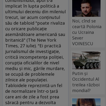
comunismului, apoi s-a
implicat în lupta politică a
ultimului deceniu din mileniul
trecut, iar acum conţinutul
Noi, cînd se
său de tabloid "poate rivaliza
ceartă Polonia
cu oricare publicaţie
cu Ucraina
asemănătoare americană sau
Sever
britanică" (The New York
VOINESCU
Times, 27 iulie). "Ei practică
jurnalismul de investigaţie,
critică incompetenţa poliţiei,
corupţia oficialilor de nivel
mediu şi mic, gările murdare,
Putin și
se ocupă de problemele
Occidentul Al
zilnice ale populaţiei.
treilea război
Tabloidele reprezintă un fel
mondial?
de normalizare într-o ţară
care ani de zile a fost prea
săracă pentru a dezvolta