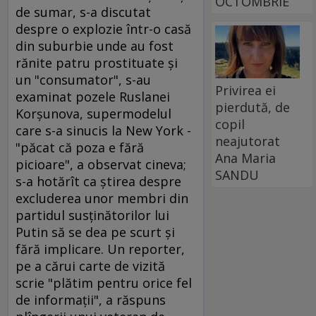
OCTOMBRIE
de sumar, s-a discutat
despre o explozie într-o casă
din suburbie unde au fost
rănite patru prostituate şi
un "consumator", s-au
Privirea ei
examinat pozele Ruslanei
pierdută, de
Korşunova, supermodelul
copil
care s-a sinucis la New York -
neajutorat
"păcat că poza e fără
Ana Maria
picioare", a observat cineva;
SANDU
s-a hotărît ca ştirea despre
excluderea unor membri din
partidul susţinătorilor lui
Putin să se dea pe scurt şi
fără implicare. Un reporter,
pe a cărui carte de vizită
scrie "plătim pentru orice fel
de informaţii", a răspuns