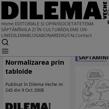
Home
EDITORIALE ȘI OPINII
SOCIETATE
TEMA
SĂPTĂMÎNII
LA ZI ÎN CULTURĂ
DILEME ON-
LINE
DILEMABLOG
ABONARE
DIGITAL
Contact
Home
CARICATU
EDITORIALE ȘI OPINII
SĂPTĂMÎNI
PE CE LUME TRĂIM
Normalizarea prin
tabloide
Publicat în Dilema Veche nr.
243 din 9 Oct 2008