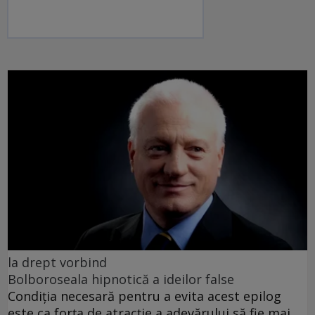
la drept vorbind
Bolboroseala hipnotică a ideilor false
Condiția necesară pentru a evita acest epilog
este ca forța de atracție a adevărului să fie mai