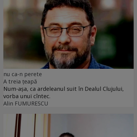
nu ca-n perete
A treia țeapă
Num-așa, ca ardeleanul suit în Dealul Clujului,
vorba unui cîntec.
Alin FUMURESCU