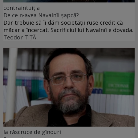
contraintuiția
De ce n-avea Navalnîi șapcă?
Dar trebuie să îi dăm societății ruse credit că
măcar a încercat. Sacrificiul lui Navalnîi e dovada.
Teodor TIŢĂ
la răscruce de gînduri