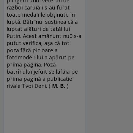
plîngerii unui veteran de
război căruia i s-au furat
toate medaliile obţinute în
luptă. Bătrînul susţinea că a
luptat alături de tatăl lui
Putin. Acest amănunt nu0 s-a
putut verifica, aşa că tot
poza fără picioare a
fotomodelului a apărut pe
prima pagină. Poza
bătrînului jefuit se lăfăia pe
prima pagină a publicaţiei
rivale Tvoi Deni. (
M. B.
)