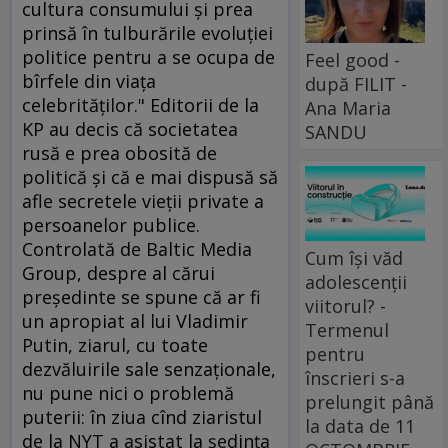
cultura consumului şi prea
prinsă în tulburările evoluţiei
politice pentru a se ocupa de
Feel good -
bîrfele din viaţa
după FILIT -
celebrităţilor." Editorii de la
Ana Maria
KP au decis că societatea
SANDU
rusă e prea obosită de
politică şi că e mai dispusă să
afle secretele vieţii private a
persoanelor publice.
Controlată de Baltic Media
Cum își văd
Group, despre al cărui
adolescenții
preşedinte se spune că ar fi
viitorul? -
un apropiat al lui Vladimir
Termenul
Putin, ziarul, cu toate
pentru
dezvăluirile sale senzaţionale,
înscrieri s-a
nu pune nici o problemă
prelungit până
puterii: în ziua cînd ziaristul
la data de 11
de la NYT a asistat la şedinţa