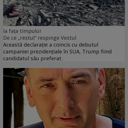
la fața timpului
De ce „restul” respinge Vestul
Această declarație a coincis cu debutul
campaniei prezidențiale în SUA, Trump fiind
candidatul său preferat.