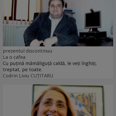
prezentul discontinuu
La o cafea
Cu puţină mămăliguţă caldă, le veţi înghiţi,
treptat, pe toate.
Codrin Liviu CUŢITARU