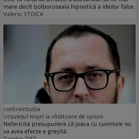
mare decît bolboroseala hipnotică a ideilor false.
Valeriu STOICA
contraintuiția
Ursulețul mișel la vînătoare de spioni
Nefericita presupunere că joaca cu cuvintele nu
va avea efecte e greșită.
Teodor TIŢĂ