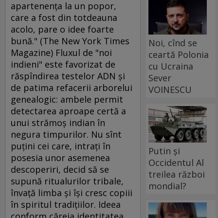
apartenenţa la un popor,
care a fost din totdeauna
acolo, pare o idee foarte
bună." (The New York Times
Noi, cînd se
Magazine) Fluxul de "noi
ceartă Polonia
indieni" este favorizat de
cu Ucraina
răspîndirea testelor ADN şi
Sever
de patima refacerii arborelui
VOINESCU
genealogic: ambele permit
detectarea aproape certă a
unui strămoş indian în
negura timpurilor. Nu sînt
puţini cei care, intraţi în
Putin și
posesia unor asemenea
Occidentul Al
descoperiri, decid să se
treilea război
supună ritualurilor tribale,
mondial?
învaţă limba şi îşi cresc copiii
în spiritul tradiţiilor. Ideea
conform căreia identitatea