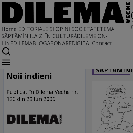
Home
EDITORIALE ȘI OPINII
SOCIETATE
TEMA
SĂPTĂMÎNII
LA ZI ÎN CULTURĂ
DILEME ON-
LINE
DILEMABLOG
ABONARE
DIGITAL
Contact
Home
CARICATU
EDITORIALE ȘI OPINII
SĂPTĂMÎNI
PE CE LUME TRĂIM
Noii indieni
Publicat în Dilema Veche nr.
126 din 29 Iun 2006