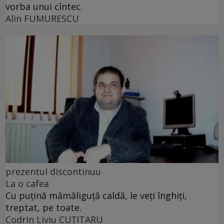
vorba unui cîntec.
Alin FUMURESCU
prezentul discontinuu
La o cafea
Cu puţină mămăliguţă caldă, le veţi înghiţi,
treptat, pe toate.
Codrin Liviu CUŢITARU