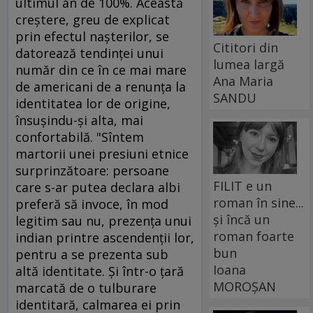
ultimul an de 100%. Această
creştere, greu de explicat
prin efectul naşterilor, se
Cititori din
datorează tendinţei unui
lumea largă
număr din ce în ce mai mare
Ana Maria
de americani de a renunţa la
SANDU
identitatea lor de origine,
însuşindu-şi alta, mai
confortabilă. "Sîntem
martorii unei presiuni etnice
surprinzătoare: persoane
FILIT e un
care s-ar putea declara albi
roman în sine...
preferă să invoce, în mod
și încă un
legitim sau nu, prezenţa unui
roman foarte
indian printre ascendenţii lor,
bun
pentru a se prezenta sub
Ioana
altă identitate. Şi într-o ţară
MOROȘAN
marcată de o tulburare
identitară, calmarea ei prin