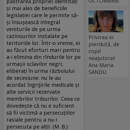
OCTOMBRIE
păstrarea propriei identităţi
şi mai ales de beneficiile
legislaţiei care le permite să-
şi însuşească integral
veniturile de pe urma
cazinourilor instalate pe
Privirea ei
teritoriile lor. Într-o vreme, ei
pierdută, de
au făcut eforturi mari pentru
copil
a-i elimina din rîndurile lor pe
neajutorat
urmaşii sclavilor negri,
Ana Maria
eliberaţi în urma războiului
SANDU
de secesiune: nu le-au
acordat îngrijirile medicale şi
alte servicii rezervate
membrilor triburilor. Ceea ce
dovedeşte că nu e suficient
să fii victimă a persecuţiilor
rasiale pentru a nu-i
persecuta pe alţii. (M. B.)