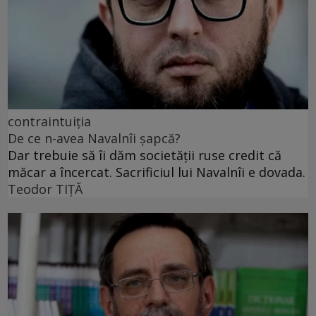
contraintuiția
De ce n-avea Navalnîi șapcă?
Dar trebuie să îi dăm societății ruse credit că
măcar a încercat. Sacrificiul lui Navalnîi e dovada.
Teodor TIŢĂ