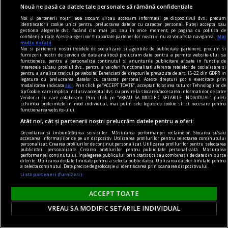
Nouă ne pasă ca datele tale personale să rămână confidențiale
Producătorii de legume, chemați în Cisnădie de
Noi și partenerii noștri
606
stocăm și/sau accesăm informații pe dispozitivul dvs., precum
cumpărători să-și vândă marfa direct, cer ca în
identificatorii cookie unici pentru prelucrarea datelor cu caracter personal. Puteți accepta sau
gestiona alegerile dvs. făcând clic mai jos sau în orice moment, pe pagina cu politica de
toată țara să se controleze piețele și să se
confidențialitate. Aceste alegeri vor fi raportate partenerilor noștri și nu vă vor afecta navigarea.
Mai
multe detalii
elimine comercianții care se folosesc de
Noi si partenerii nostri (retelele de socializare si agentiile de publicitate partenere, precum si
furnizorii nostri de servicii de date analitice) prelucram date pentru a permite website-ului sa
certificate de producător și cumpără și revând la
functioneze, pentru a personaliza continutul si anunturile publicitare afisate in functie de
interesele si/sau profilul dvs., pentru a va oferi functionalitati aferente retelelor de socializare si
prețuri mari, blocându-le lor marfa în vârf de
pentru a analiza traficul pe website. Beneficiati de drepturile prevazute de art. 15-22 din GDPR in
legatura cu prelucrarea datelor cu caracter personal. Aceste drepturi pot fi exercitate prin
producție.
modalitatea indicata
aici
. Prin click pe “ACCEPT TOATE”, acceptati folosirea tuturor Tehnologiilor de
tip Cookie, care implica inclusiv acceptul dvs. cu privire la stocarea/accesarea informatiilor de catre
Vendor-ii cu care colaboram. Prin click pe “VREAU SA MODIFIC SETARILE INDIVIDUAL” puteti
schimba preferintele in mod individual, mai putin cele legate de cookie strict necesare pentru
functionarea website-ului.
Atât noi, cât și partenerii noștri prelucrăm datele pentru a oferi:
Dezvoltarea și îmbunătățirea serviciilor. Măsurarea performanței reclamelor. Stocarea și/sau
accesarea informațiilor de pe un dispozitiv. Utilizarea profilurilor pentru selectarea conținutului
personalizat. Crearea profilurilor de conținut personalizat. Utilizarea profilurilor pentru selectarea
publicității personalizate. Crearea profilurilor pentru publicitate personalizată. Măsurarea
performanței conținutului. Înțelegerea publicului prin statistici sau combinații de date din surse
diferite. Utilizarea de date limitate pentru a selecta publicitatea. Utilizarea datelor limitate pentru
a selecta conținutul. Date precise de geolocație și identificarea prin scanarea dispozitivului.
Listă parteneri (furnizori)
ACCEPT TOATE
VREAU SA MODIFIC SETARILE INDIVIDUAL