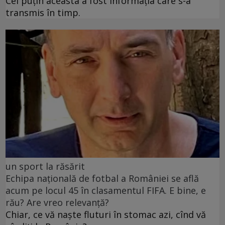
Cel puţin aceasta a fost informaţia care s-a
transmis în timp.
un sport la răsărit
Echipa națională de fotbal a României se află
acum pe locul 45 în clasamentul FIFA. E bine, e
rău? Are vreo relevanță?
Chiar, ce vă naște fluturi în stomac azi, cînd vă