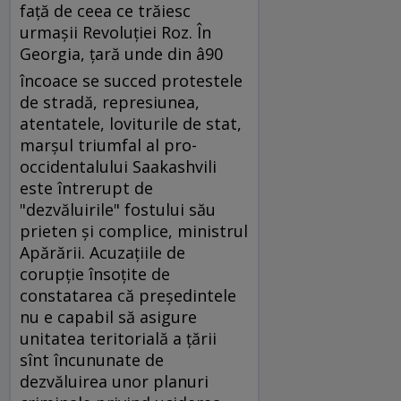
faţă de ceea ce trăiesc
urmaşii Revoluţiei Roz. În
Georgia, ţară unde din â90
încoace se succed protestele
de stradă, represiunea,
atentatele, loviturile de stat,
marşul triumfal al pro-
occidentalului Saakashvili
este întrerupt de
"dezvăluirile" fostului său
prieten şi complice, ministrul
Apărării. Acuzaţiile de
corupţie însoţite de
constatarea că preşedintele
nu e capabil să asigure
unitatea teritorială a ţării
sînt încununate de
dezvăluirea unor planuri