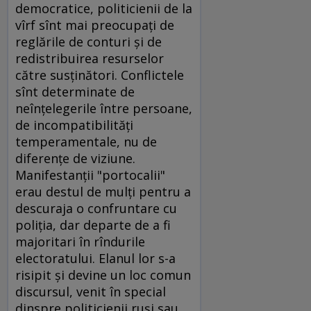
democratice, politicienii de la
vîrf sînt mai preocupaţi de
reglările de conturi şi de
redistribuirea resurselor
către susţinători. Conflictele
sînt determinate de
neînţelegerile între persoane,
de incompatibilităţi
temperamentale, nu de
diferenţe de viziune.
Manifestanţii "portocalii"
erau destul de mulţi pentru a
descuraja o confruntare cu
poliţia, dar departe de a fi
majoritari în rîndurile
electoratului. Elanul lor s-a
risipit şi devine un loc comun
discursul, venit în special
dinspre politicienii ruşi sau