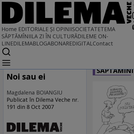
Home
EDITORIALE ȘI OPINII
SOCIETATE
TEMA
SĂPTĂMÎNII
LA ZI ÎN CULTURĂ
DILEME ON-
LINE
DILEMABLOG
ABONARE
DIGITAL
Contact
Home
CARICATU
EDITORIALE ȘI OPINII
SĂPTĂMÎNI
PE CE LUME TRĂIM
Noi sau ei
Magdalena BOIANGIU
Publicat în Dilema Veche nr.
191 din 8 Oct 2007