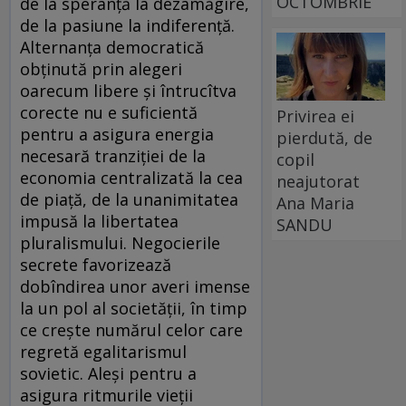
OCTOMBRIE
de la speranţă la dezamăgire,
de la pasiune la indiferenţă.
Alternanţa democratică
obţinută prin alegeri
oarecum libere şi întrucîtva
corecte nu e suficientă
Privirea ei
pentru a asigura energia
pierdută, de
necesară tranziţiei de la
copil
economia centralizată la cea
neajutorat
de piaţă, de la unanimitatea
Ana Maria
impusă la libertatea
SANDU
pluralismului. Negocierile
secrete favorizează
dobîndirea unor averi imense
la un pol al societăţii, în timp
ce creşte numărul celor care
regretă egalitarismul
sovietic. Aleşi pentru a
asigura ritmurile vieţii