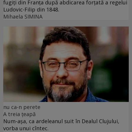
fugiți din Franța după abdicarea forțată a regelui
Ludovic-Filip din 1848.
Mihaela SIMINA
nu ca-n perete
A treia țeapă
Num-așa, ca ardeleanul suit în Dealul Clujului,
vorba unui cîntec.