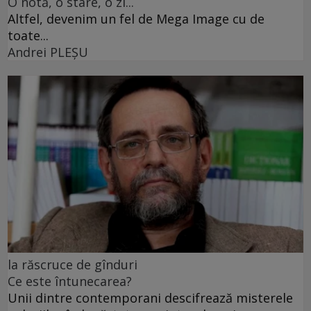
O notă, o stare, o zi...
Altfel, devenim un fel de Mega Image cu de
toate...
Andrei PLEŞU
la răscruce de gînduri
Ce este întunecarea?
Unii dintre contemporani descifrează misterele