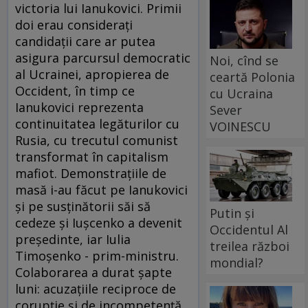
victoria lui Ianukovici. Primii
doi erau consideraţi
candidaţii care ar putea
asigura parcursul democratic
Noi, cînd se
al Ucrainei, apropierea de
ceartă Polonia
Occident, în timp ce
cu Ucraina
Ianukovici reprezenta
Sever
continuitatea legăturilor cu
VOINESCU
Rusia, cu trecutul comunist
transformat în capitalism
mafiot. Demonstraţiile de
masă i-au făcut pe Ianukovici
şi pe susţinătorii săi să
Putin și
cedeze şi Iuşcenko a devenit
Occidentul Al
preşedinte, iar Iulia
treilea război
Timoşenko - prim-ministru.
mondial?
Colaborarea a durat şapte
luni: acuzaţiile reciproce de
corupţie şi de incompetenţă