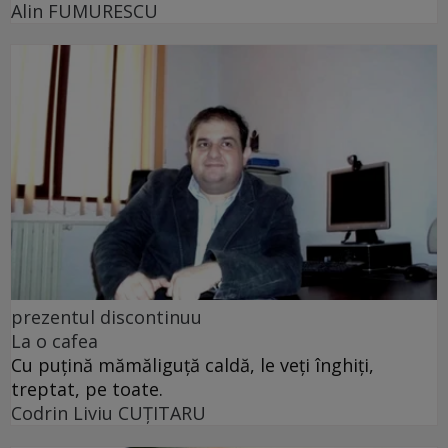
Alin FUMURESCU
prezentul discontinuu
La o cafea
Cu puţină mămăliguţă caldă, le veţi înghiţi,
treptat, pe toate.
Codrin Liviu CUŢITARU