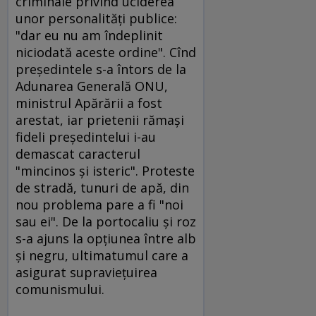
criminale privind uciderea
unor personalităţi publice:
"dar eu nu am îndeplinit
niciodată aceste ordine". Cînd
preşedintele s-a întors de la
Adunarea Generală ONU,
ministrul Apărării a fost
arestat, iar prietenii rămaşi
fideli preşedintelui i-au
demascat caracterul
"mincinos şi isteric". Proteste
de stradă, tunuri de apă, din
nou problema pare a fi "noi
sau ei". De la portocaliu şi roz
s-a ajuns la opţiunea între alb
şi negru, ultimatumul care a
asigurat supravieţuirea
comunismului.