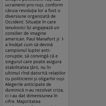
ucrainenii pro-ruşi, conform
căruia revoluţia lor a fost o
diversiune organizată de
Occident. Situaţie în care
Ianukovici îşi angajează un
consilier de imagine
american. Paul Manafort jr. l-
a învăţat cum să devină
campionul luptei anti-
corupţie, să convingă că e
singurul care poate asigura
stabilitatea ţării, nu în
ultimul rînd datorită relaţiilor
cu politicienii şi oligarhii ruşi.
Alegerile anticipate de
duminică n-au rezolvat criza,
ci i-au dat dimensiunea în
cifre. Majoritatea