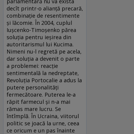
parlamentară nu va exista
decît printr-o alianţă precară,
combinaţie de resentimente
şi lăcomie. În 2004, cuplul
Iuşcenko-Timoşenko părea
soluţia pentru ieşirea din
autoritarismul lui Kucima.
Nimeni nu-l regretă pe acela,
dar soluţia a devenit o parte
a problemei: reacţie
sentimentală la nedreptate,
Revoluţia Portocalie a adus la
putere personalităţi
fermecătoare. Puterea le-a
răpit farmecul şi n-a mai
rămas mare lucru. Se
întîmplă. În Ucraina, viitorul
politic se joacă la urne, ceea
ce oricum e un pas înainte