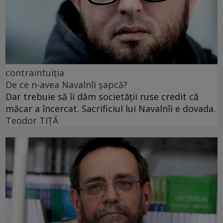
contraintuiția
De ce n-avea Navalnîi șapcă?
Dar trebuie să îi dăm societății ruse credit că
măcar a încercat. Sacrificiul lui Navalnîi e dovada.
Teodor TIŢĂ