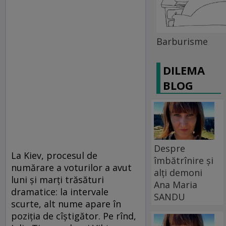
Barburisme
DILEMA
BLOG
Despre
La Kiev, procesul de
îmbătrînire și
numărare a voturilor a avut
alți demoni
luni şi marţi trăsături
Ana Maria
dramatice: la intervale
SANDU
scurte, alt nume apare în
poziţia de cîştigător. Pe rînd,