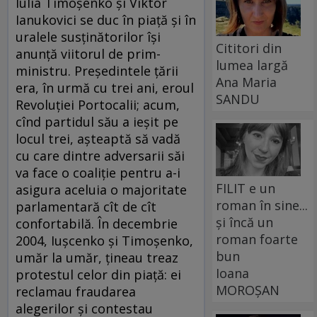
Iulia Timoşenko şi Viktor
Ianukovici se duc în piaţă şi în
uralele susţinătorilor îşi
Cititori din
anunţă viitorul de prim-
lumea largă
ministru. Preşedintele ţării
Ana Maria
era, în urmă cu trei ani, eroul
SANDU
Revoluţiei Portocalii; acum,
cînd partidul său a ieşit pe
locul trei, aşteaptă să vadă
cu care dintre adversarii săi
va face o coaliţie pentru a-i
FILIT e un
asigura aceluia o majoritate
roman în sine...
parlamentară cît de cît
și încă un
confortabilă. În decembrie
roman foarte
2004, Iuşcenko şi Timoşenko,
bun
umăr la umăr, ţineau treaz
Ioana
protestul celor din piaţă: ei
MOROȘAN
reclamau fraudarea
alegerilor şi contestau