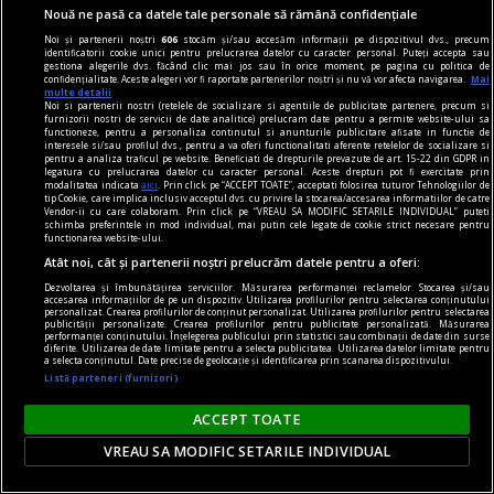
Misterul voiniciei
Nouă ne pasă ca datele tale personale să rămână confidențiale
„Strîmbă-Lemne” nu are, după cum se vede, o
Noi și partenerii noștri
606
stocăm și/sau accesăm informații pe dispozitivul dvs., precum
identificatorii cookie unici pentru prelucrarea datelor cu caracter personal. Puteți accepta sau
tipologie fixă, el variind imagistic în funcţie de
gestiona alegerile dvs. făcând clic mai jos sau în orice moment, pe pagina cu politica de
confidențialitate. Aceste alegeri vor fi raportate partenerilor noștri și nu vă vor afecta navigarea.
Mai
marotele fiecărei generaţii.
multe detalii
Noi si partenerii nostri (retelele de socializare si agentiile de publicitate partenere, precum si
Codrin Liviu CUŢITARU
furnizorii nostri de servicii de date analitice) prelucram date pentru a permite website-ului sa
functioneze, pentru a personaliza continutul si anunturile publicitare afisate in functie de
interesele si/sau profilul dvs., pentru a va oferi functionalitati aferente retelelor de socializare si
pentru a analiza traficul pe website. Beneficiati de drepturile prevazute de art. 15-22 din GDPR in
legatura cu prelucrarea datelor cu caracter personal. Aceste drepturi pot fi exercitate prin
modalitatea indicata
aici
. Prin click pe “ACCEPT TOATE”, acceptati folosirea tuturor Tehnologiilor de
tip Cookie, care implica inclusiv acceptul dvs. cu privire la stocarea/accesarea informatiilor de catre
Vendor-ii cu care colaboram. Prin click pe “VREAU SA MODIFIC SETARILE INDIVIDUAL” puteti
schimba preferintele in mod individual, mai putin cele legate de cookie strict necesare pentru
functionarea website-ului.
Atât noi, cât și partenerii noștri prelucrăm datele pentru a oferi:
Dezvoltarea și îmbunătățirea serviciilor. Măsurarea performanței reclamelor. Stocarea și/sau
accesarea informațiilor de pe un dispozitiv. Utilizarea profilurilor pentru selectarea conținutului
personalizat. Crearea profilurilor de conținut personalizat. Utilizarea profilurilor pentru selectarea
publicității personalizate. Crearea profilurilor pentru publicitate personalizată. Măsurarea
performanței conținutului. Înțelegerea publicului prin statistici sau combinații de date din surse
diferite. Utilizarea de date limitate pentru a selecta publicitatea. Utilizarea datelor limitate pentru
a selecta conținutul. Date precise de geolocație și identificarea prin scanarea dispozitivului.
Listă parteneri (furnizori)
ACCEPT TOATE
VREAU SA MODIFIC SETARILE INDIVIDUAL
cuvinte nepotrivite
Înscenări