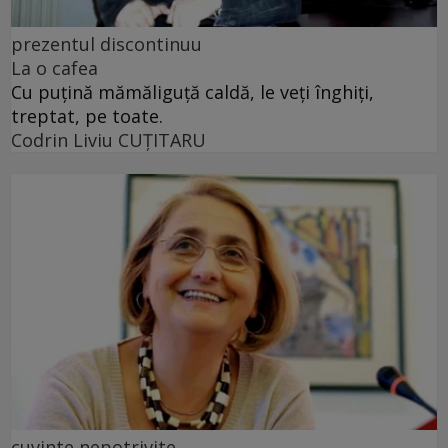
prezentul discontinuu
La o cafea
Cu puţină mămăliguţă caldă, le veţi înghiţi,
treptat, pe toate.
Codrin Liviu CUŢITARU
cuvinte nepotrivite