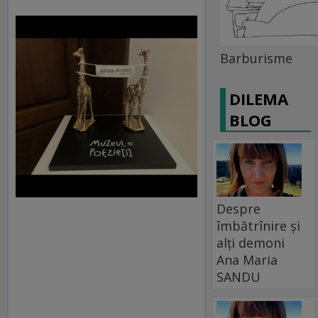
Barburisme
DILEMA
BLOG
Despre
îmbătrînire și
alți demoni
Ana Maria
SANDU