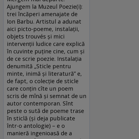
Ajungem la Muzeul Poezie(i):
trei încăperi amenajate de
Ion Barbu. Artistul a adunat
aici picto-poeme, instalații,
objets trouvés și mici
intervenții ludice care explică
în cuvinte puține cine, cum și
de ce scrie poezie. Instalația
denumită „Sticle pentru
minte, inimă și literatură” e,
de fapt, o colecție de sticle
care conțin cîte un poem
scris de mînă și semnat de un
autor contemporan. Sînt
peste o sută de poeme trase
în sticlă (și deja publicate
într-o antologie) – e o
manieră ingenioasă de a