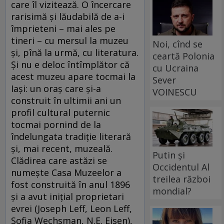
care îl vizitează. O încercare
rarisimă și lăudabilă de a-i
împrieteni – mai ales pe
tineri – cu mersul la muzeu
Noi, cînd se
și, pînă la urmă, cu literatura.
ceartă Polonia
Și nu e deloc întîmplător că
cu Ucraina
acest muzeu apare tocmai la
Sever
Iași: un oraș care și-a
VOINESCU
construit în ultimii ani un
profil cultural puternic
tocmai pornind de la
îndelungata tradiție literară
și, mai recent, muzeală.
Putin și
Clădirea care astăzi se
Occidentul Al
numește Casa Muzeelor a
treilea război
fost construită în anul 1896
mondial?
și a avut iniţial proprietari
evrei (Joseph Leff, Leon Leff,
Sofia Wechsman, N.E. Eisen),