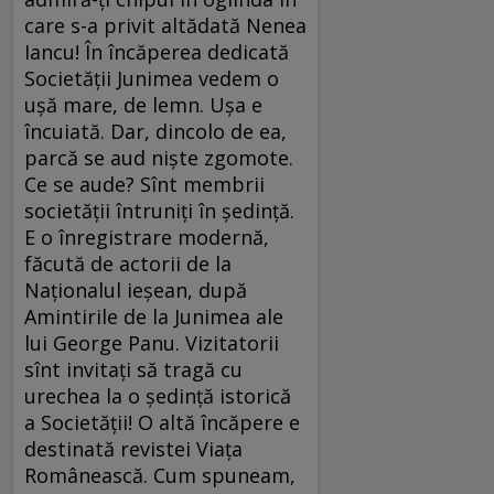
care s-a privit altădată Nenea
Iancu! În încăperea dedicată
Societății Junimea vedem o
ușă mare, de lemn. Ușa e
încuiată. Dar, dincolo de ea,
parcă se aud niște zgomote.
Ce se aude? Sînt membrii
societății întruniți în ședință.
E o înregistrare modernă,
făcută de actorii de la
Naționalul ieșean, după
Amintirile de la Junimea ale
lui George Panu. Vizitatorii
sînt invitați să tragă cu
urechea la o ședință istorică
a Societății! O altă încăpere e
destinată revistei Viața
Românească. Cum spuneam,