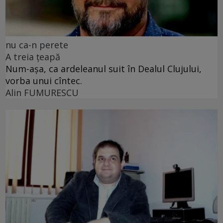
nu ca-n perete
A treia țeapă
Num-așa, ca ardeleanul suit în Dealul Clujului,
vorba unui cîntec.
Alin FUMURESCU