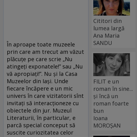
Cititori din
lumea largă
Ana Maria
SANDU
În aproape toate muzeele
prin care am trecut am văzut
plăcuțe pe care scrie „Nu
atingeți exponatele!” sau „Nu
vă apropiați!”. Nu și la Casa
Muzeelor din Iași. Unde
FILIT e un
fiecare încăpere e un mic
roman în sine...
univers în care vizitatorii sînt
și încă un
invitați să interacționeze cu
roman foarte
obiectele din jur. Muzeul
bun
Literaturii, în particular, e
Ioana
parcă special conceput să
MOROȘAN
suscite curiozitatea celor