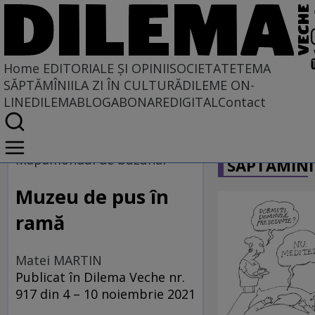
Home
EDITORIALE ȘI OPINII
SOCIETATE
TEMA
SĂPTĂMÎNII
LA ZI ÎN CULTURĂ
DILEME ON-
LINE
DILEMABLOG
ABONARE
DIGITAL
Contact
Home
CARICATU
EDITORIALE ȘI OPINII
Mapamondul de buzunar
SĂPTĂMÎNI
PE CE LUME TRĂIM
Muzeu de pus în
ramă
Matei MARTIN
Publicat în Dilema Veche nr.
917 din 4 – 10 noiembrie 2021