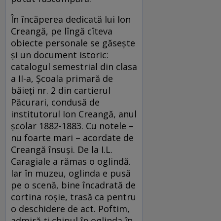
În încăperea dedicată lui Ion
Creangă, pe lîngă cîteva
obiecte personale se găsește
și un document istoric:
catalogul semestrial din clasa
a II-a, Școala primară de
băieți nr. 2 din cartierul
Păcurari, condusă de
institutorul Ion Creangă, anul
școlar 1882-1883. Cu notele –
nu foarte mari – acordate de
Creangă însuși. De la I.L.
Caragiale a rămas o oglindă.
Iar în muzeu, oglinda e pusă
pe o scenă, bine încadrată de
cortina roșie, trasă ca pentru
o deschidere de act. Poftim,
admiră-ți chipul în oglinda în