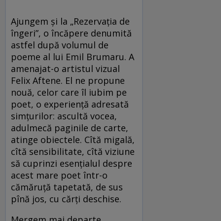
Ajungem și la „Rezervația de
îngeri”, o încăpere denumită
astfel după volumul de
poeme al lui Emil Brumaru. A
amenajat-o artistul vizual
Felix Aftene. El ne propune
nouă, celor care îl iubim pe
poet, o experiență adresată
simțurilor: ascultă vocea,
adulmecă paginile de carte,
atinge obiectele. Cîtă migală,
cîtă sensibilitate, cîtă viziune
să cuprinzi esențialul despre
acest mare poet într-o
cămăruță tapetată, de sus
pînă jos, cu cărți deschise.
Mergem mai departe.