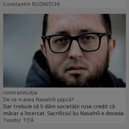
Constantin RUDNIŢCHI
contraintuiția
De ce n-avea Navalnîi șapcă?
Dar trebuie să îi dăm societății ruse credit că
măcar a încercat. Sacrificiul lui Navalnîi e dovada.
Teodor TIŢĂ