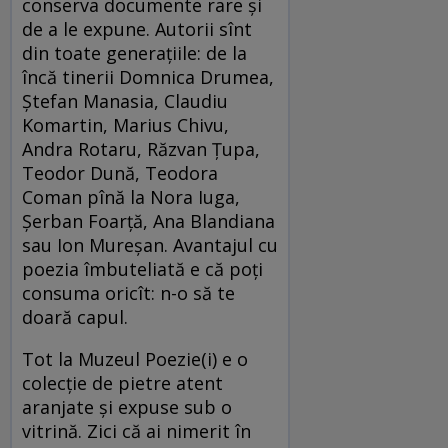
conserva documente rare și
de a le expune. Autorii sînt
din toate generațiile: de la
încă tinerii Domnica Drumea,
Ştefan Manasia, Claudiu
Komartin, Marius Chivu,
Andra Rotaru, Răzvan Ţupa,
Teodor Dună, Teodora
Coman pînă la Nora Iuga,
Şerban Foarţă, Ana Blandiana
sau Ion Mureşan. Avantajul cu
poezia îmbuteliată e că poți
consuma oricît: n-o să te
doară capul.
Tot la Muzeul Poezie(i) e o
colecție de pietre atent
aranjate și expuse sub o
vitrină. Zici că ai nimerit în