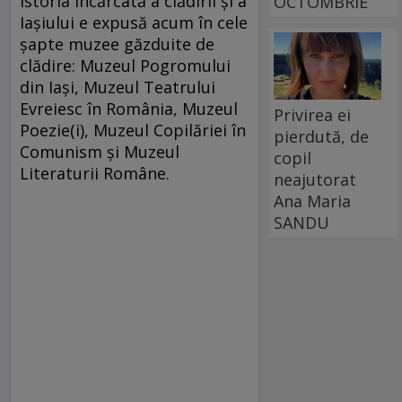
Istoria încărcată a clădirii și a
OCTOMBRIE
Iașiului e expusă acum în cele
șapte muzee găzduite de
clădire: Muzeul Pogromului
din Iași, Muzeul Teatrului
Evreiesc în România, Muzeul
Privirea ei
Poezie(i), Muzeul Copilăriei în
pierdută, de
Comunism și Muzeul
copil
Literaturii Române.
neajutorat
Ana Maria
SANDU