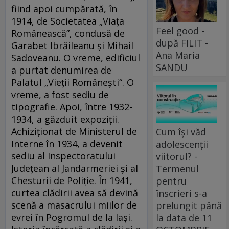
fiind apoi cumpărată, în
1914, de Societatea „Viaţa
Feel good -
Românească”, condusă de
după FILIT -
Garabet Ibrăileanu şi Mihail
Ana Maria
Sadoveanu. O vreme, edificiul
SANDU
a purtat denumirea de
Palatul „Vieții Românești“. O
vreme, a fost sediu de
tipografie. Apoi, între 1932-
1934, a găzduit expoziții.
Achiziționat de Ministerul de
Cum își văd
Interne în 1934, a devenit
adolescenții
sediu al Inspectoratului
viitorul? -
Județean al Jandarmeriei și al
Termenul
Chesturii de Poliție. În 1941,
pentru
curtea clădirii avea să devină
înscrieri s-a
scenă a masacrului miilor de
prelungit până
evrei în Pogromul de la Iași.
la data de 11