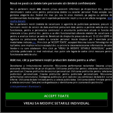
Nouă ne pasă ca datele tale personale să rămână confidențiale
Noi și partenerii noștri
606
stocăm și/sau accesăm informații pe dispozitivul dvs., precum
identificatorii cookie unici pentru prelucrarea datelor cu caracter personal. Puteți accepta sau
gestiona alegerile dvs. făcând clic mai jos sau în orice moment, pe pagina cu politica de
confidențialitate. Aceste alegeri vor fi raportate partenerilor noștri și nu vă vor afecta navigarea.
Mai
multe detalii
Noi si partenerii nostri (retelele de socializare si agentiile de publicitate partenere, precum si
furnizorii nostri de servicii de date analitice) prelucram date pentru a permite website-ului sa
functioneze, pentru a personaliza continutul si anunturile publicitare afisate in functie de
interesele si/sau profilul dvs., pentru a va oferi functionalitati aferente retelelor de socializare si
pentru a analiza traficul pe website. Beneficiati de drepturile prevazute de art. 15-22 din GDPR in
legatura cu prelucrarea datelor cu caracter personal. Aceste drepturi pot fi exercitate prin
modalitatea indicata
aici
. Prin click pe “ACCEPT TOATE”, acceptati folosirea tuturor Tehnologiilor de
tip Cookie, care implica inclusiv acceptul dvs. cu privire la stocarea/accesarea informatiilor de catre
Vendor-ii cu care colaboram. Prin click pe “VREAU SA MODIFIC SETARILE INDIVIDUAL” puteti
schimba preferintele in mod individual, mai putin cele legate de cookie strict necesare pentru
functionarea website-ului.
Atât noi, cât și partenerii noștri prelucrăm datele pentru a oferi:
Dezvoltarea și îmbunătățirea serviciilor. Măsurarea performanței reclamelor. Stocarea și/sau
accesarea informațiilor de pe un dispozitiv. Utilizarea profilurilor pentru selectarea conținutului
nici așa, nici altminteri
personalizat. Crearea profilurilor de conținut personalizat. Utilizarea profilurilor pentru selectarea
publicității personalizate. Crearea profilurilor pentru publicitate personalizată. Măsurarea
Cum trebuie să fie un președinte
performanței conținutului. Înțelegerea publicului prin statistici sau combinații de date din surse
diferite. Utilizarea de date limitate pentru a selecta publicitatea. Utilizarea datelor limitate pentru
Nu cred în nici o campanie electorală construită
a selecta conținutul. Date precise de geolocație și identificarea prin scanarea dispozitivului.
Listă parteneri (furnizori)
pe negativitate, pe agresiune, pe obsesii strict
individuale.
ACCEPT TOATE
Andrei PLEŞU
VREAU SA MODIFIC SETARILE INDIVIDUAL