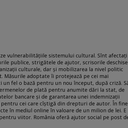
 vulnerabilitățiile sistemului cultural. Sînt afectați
rile publice, strigătele de ajutor, scrisorile deschise
izații culturale, dar și mobilizarea la nivel politic
. Măsurile adoptate îi protejează pe cei mai
ici un fel o bază pentru un nou început, după criză. S
ermenelor de plată pentru anumite dări la stat, de
atelor bancare și de garantarea unei indemnizații
pentru cei care cîștigă din drepturi de autor. În fine
te în mediul online în valoare de un milion de lei. E
pentru viitor. România oferă ajutor social pe post d