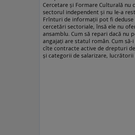
Cercetare și Formare Culturală nu d
sectorul independent și nu le-a res
Frînturi de informații pot fi dedus
cercetări sectoriale, însă ele nu of
ansamblu. Cum să repari dacă nu po
angajați are statul român. Cum să-
cîte contracte active de drepturi 
și categorii de salarizare, lucrăto