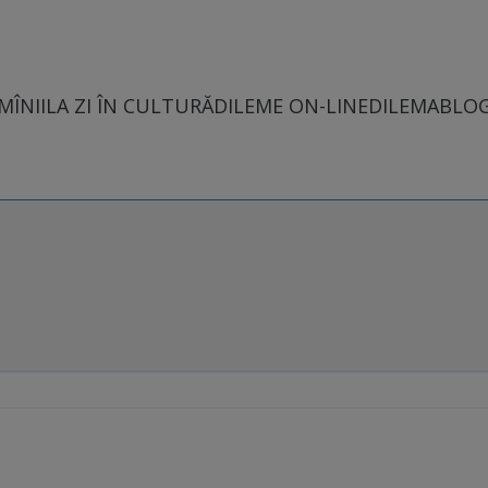
MÎNII
LA ZI ÎN CULTURĂ
DILEME ON-LINE
DILEMABLO