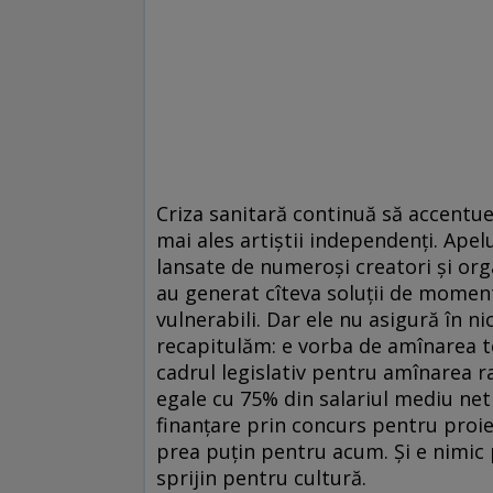
Criza sanitară continuă să accentueze
mai ales artiștii independenți. Apelu
lansate de numeroși creatori și organ
au generat cîteva soluții de moment
vulnerabili. Dar ele nu asigură în n
recapitulăm: e vorba de amî­narea t
cadrul legislativ pentru amînarea r
egale cu 75% din salariul mediu net 
finanțare prin concurs pentru proiec
prea puțin pentru acum. Și e nimic 
sprijin pentru cultură.