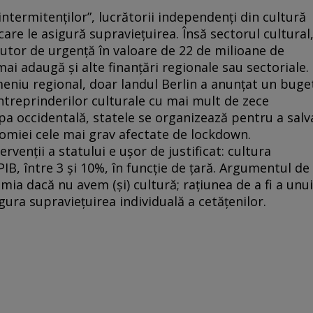
intermitenților”, lucrătorii independenți din cultură
care le asigură supraviețuirea. Însă sectorul cultural
jutor de urgență în valoare de 22 de milioane de
ai adaugă și alte finanțări regionale sau sectoriale.
eniu regional, doar landul Berlin a anunțat un buge
ntreprinderilor culturale cu mai mult de zece
pa occidentală, statele se organizează pentru a salv
nomiei cele mai grav afectate de lockdown.
venții a statului e ușor de justificat: cultura
IB, între 3 și 10%, în funcție de țară. Argumentul de
a dacă nu avem (și) cultură; rațiunea de a fi a unui
gura supraviețuirea individuală a cetățenilor.