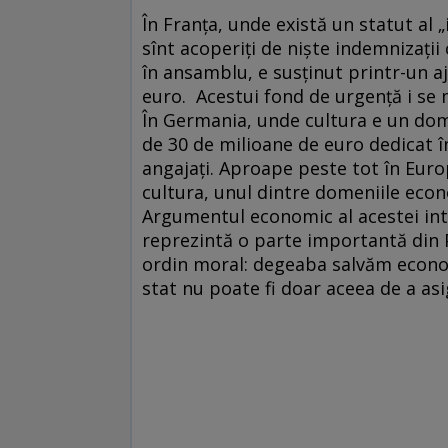
În Franța, unde există un statut al „
sînt acoperiți de niște indemnizații 
în ansamblu, e susținut printr-un a
euro. Acestui fond de urgență i se m
În Germania, unde cultura e un dom
de 30 de milioane de euro dedicat î
angajați. Aproape peste tot în Euro
cultura, unul dintre domeniile eco
Argumentul economic al acestei inter
reprezintă o parte importantă din P
ordin moral: degeaba salvăm economi
stat nu poate fi doar aceea de a asi