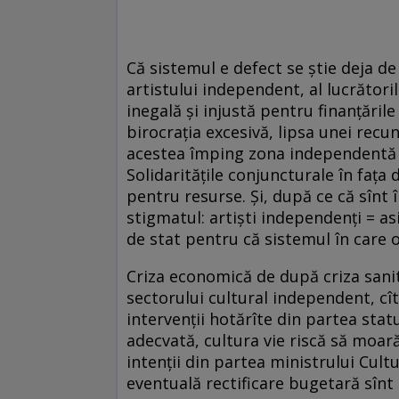
Că sistemul e defect se știe deja de
artistului independent, al lucrător
inegală și injustă pentru finanțările
birocrația excesivă, lipsa unei recun
acestea împing zona independentă în
Solidaritățile conjuncturale în fața
pentru resurse. Și, după ce că sînt 
stigmatul: artiști independenți = as
de stat pentru că sistemul în care 
Criza economică de după criza sanit
sectorului cultural independent, cît
intervenții hotărîte din partea stat
adecvată, cultura vie riscă să moar
intenții din partea ministrului Cultu
eventuală rectificare bugetară sînt 