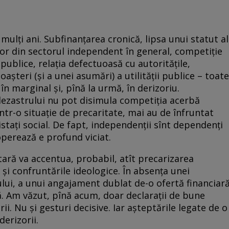
 mulți ani. Subfinanțarea cronică, lipsa unui statut al
ilor din sectorul independent în general, competiție
 publice, relația defectuoasă cu autoritățile,
oașteri (și a unei asumări) a utilității publice – toate
 marginal și, pînă la urmă, în derizoriu.
 dezastrului nu pot disimula competiția acerbă
într-o situație de precaritate, mai au de înfruntat
istați social. De fapt, independenții sînt dependenți
operează e profund viciat.
ară va accentua, probabil, atît precarizarea
 și confruntările ideologice. În absența unei
ului, a unui angajament dublat de-o ofertă financiar
ă. Am văzut, pînă acum, doar declarații de bune
rii. Nu și gesturi decisive. Iar așteptările legate de o
derizorii.