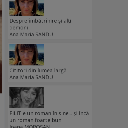
Despre îmbătrînire și alți
demoni
Ana Maria SANDU
Cititori din lumea largă
Ana Maria SANDU
FILIT e un roman în sine... și încă
un roman foarte bun
Ioana MOROȘAN