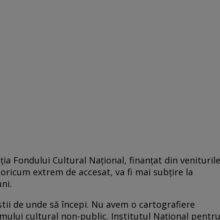
a Fondului Cultural Național, finanțat din venituril
 oricum extrem de accesat, va fi mai subțire la
ni.
știi de unde să începi. Nu avem o cartografiere
ului cultural non-public. Institutul Național pentr