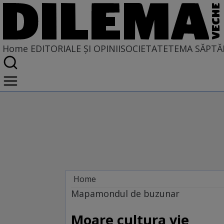
Home
EDITORIALE ȘI OPINII
SOCIETATE
TEMA SĂPTĂ
Home
EDITORIALE ȘI OPINII
Mapamondul de buzunar
PE CE LUME TRĂIM
Moare cultura vie