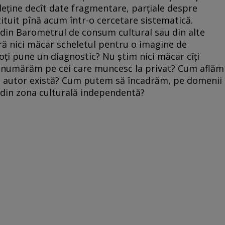
eține decît date fragmentare, parțiale despre
tituit pînă acum într-o cercetare sistematică.
e din Barometrul de consum cultural sau din alte
eră nici măcar scheletul pentru o imagine de
ți pune un diagnostic? Nu știm nici măcar cîți
i numărăm pe cei care muncesc la privat? Cum aflăm
de autor există? Cum putem să încadrăm, pe domenii
rii din zona culturală independentă?