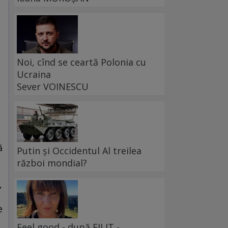
Noi, cînd se ceartă Polonia cu
Ucraina
Sever VOINESCU
ă
Putin și Occidentul Al treilea
război mondial?
,
e
Feel good - după FILIT -