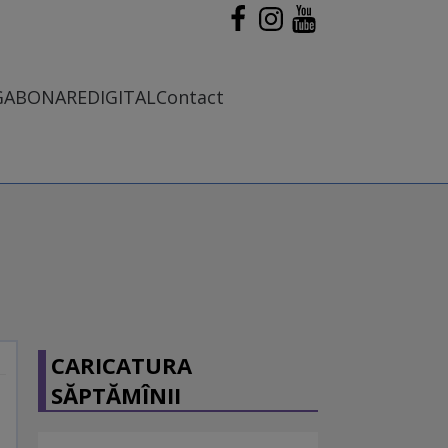
G
ABONARE
DIGITAL
Contact
CARICATURA
SĂPTĂMÎNII