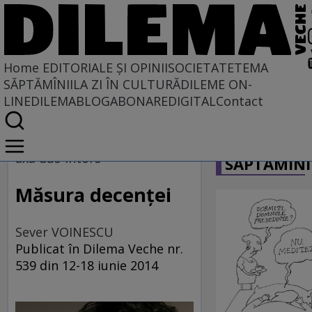
Home
EDITORIALE ȘI OPINII
SOCIETATE
TEMA
SĂPTĂMÎNII
LA ZI ÎN CULTURĂ
DILEME ON-
LINE
DILEMABLOG
ABONARE
DIGITAL
Contact
Home
CARICATU
EDITORIALE ȘI OPINII
axa dus-întors
SĂPTĂMÎNI
PE CE LUME TRĂIM
Măsura decenţei
Sever VOINESCU
Publicat în Dilema Veche nr.
539 din 12-18 iunie 2014