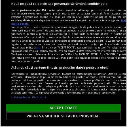
Nu cred în nici o campanie electorală construită
Nouă ne pasă ca datele tale personale să rămână confidențiale
pe negativitate, pe agresiune, pe obsesii strict
Noi și partenerii noștri
606
stocăm și/sau accesăm informații pe dispozitivul dvs., precum
identificatorii cookie unici pentru prelucrarea datelor cu caracter personal. Puteți accepta sau
individuale.
gestiona alegerile dvs. făcând clic mai jos sau în orice moment, pe pagina cu politica de
confidențialitate. Aceste alegeri vor fi raportate partenerilor noștri și nu vă vor afecta navigarea.
Mai
Andrei PLEŞU
multe detalii
Noi si partenerii nostri (retelele de socializare si agentiile de publicitate partenere, precum si
furnizorii nostri de servicii de date analitice) prelucram date pentru a permite website-ului sa
functioneze, pentru a personaliza continutul si anunturile publicitare afisate in functie de
interesele si/sau profilul dvs., pentru a va oferi functionalitati aferente retelelor de socializare si
pentru a analiza traficul pe website. Beneficiati de drepturile prevazute de art. 15-22 din GDPR in
legatura cu prelucrarea datelor cu caracter personal. Aceste drepturi pot fi exercitate prin
modalitatea indicata
aici
. Prin click pe “ACCEPT TOATE”, acceptati folosirea tuturor Tehnologiilor de
tip Cookie, care implica inclusiv acceptul dvs. cu privire la stocarea/accesarea informatiilor de catre
Vendor-ii cu care colaboram. Prin click pe “VREAU SA MODIFIC SETARILE INDIVIDUAL” puteti
schimba preferintele in mod individual, mai putin cele legate de cookie strict necesare pentru
functionarea website-ului.
Atât noi, cât și partenerii noștri prelucrăm datele pentru a oferi:
Dezvoltarea și îmbunătățirea serviciilor. Măsurarea performanței reclamelor. Stocarea și/sau
accesarea informațiilor de pe un dispozitiv. Utilizarea profilurilor pentru selectarea conținutului
personalizat. Crearea profilurilor de conținut personalizat. Utilizarea profilurilor pentru selectarea
publicității personalizate. Crearea profilurilor pentru publicitate personalizată. Măsurarea
performanței conținutului. Înțelegerea publicului prin statistici sau combinații de date din surse
diferite. Utilizarea de date limitate pentru a selecta publicitatea. Utilizarea datelor limitate pentru
a selecta conținutul. Date precise de geolocație și identificarea prin scanarea dispozitivului.
Listă parteneri (furnizori)
ACCEPT TOATE
axa dus-întors
VREAU SA MODIFIC SETARILE INDIVIDUAL
Avram Iancu – 200
Și totuși, posteritatea lui este impresionantă și