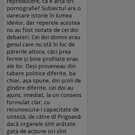
reproducere, că e artă ori
pornografie? Subiectul are o
oarecare istorie în lumea
ideilor, dar reperele acestea
nu au fost notate de cei doi
debateri. Cei doi domni erau
genul care nu stă în loc de
părerile altora, căci prea
ferme şi bine profilate erau
ale lor. Deşi proveneau din
tabere politice diferite, ba
chiar, aşa spune, din şcoli de
gîndire diferite, cei doi au
ajuns, imediat, la un consens
formulat clar, cu
recunoscuta-i capacitate de
sinteză, de către dl Prigoană:
dacă organele sînt arătate
gata de acţiune ori sînt