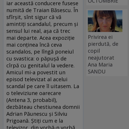
OCTOMBRIE
iar această conducere fusese
numită de Traian Băsescu. În
sfîrşit, sînt sigur că vă
amintiţi scandalul, precum şi
sensul lui real, aşa că trec
Privirea ei
mai departe. Acea expoziţie
pierdută, de
mai conţinea încă ceva
copil
scandalos, pe lîngă poneiul
neajutorat
cu svastica: o păpuşă de
Ana Maria
cîrpă cu genitalul la vedere.
SANDU
Amicul mi-a povestit un
episod televizat al acelui
scandal pe care îl uitasem. La
o televiziune oarecare
(Antena 3, probabil),
dezbăteau chestiunea domnii
Adrian Păunescu şi Silviu
Prigoană. Ştiţi cum e la
televizor, din vorbă-n vorbă