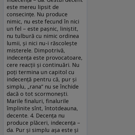
este mereu lipsit de
consecinţe. Nu produce
nimic, nu este fecund în nici
un fel – este paşnic, liniştit,
nu tulbură cu nimic ordinea
lumii, şi nici nu-i răscoleşte
misterele. Dimpotrivă,
indecenţa este provocatoare,
cere reacţii şi continuări. Nu
poţi termina un capitol cu
indecenţă pentru că, pur şi
simplu, „rana“ nu se închide
dacă o tot scormoneşti.
Marile finaluri, finalurile
împlinite sînt, întotdeauna,
decente. 4. Decenţa nu
produce plăceri, indecenţa –
da. Pur şi simplu aşa este şi