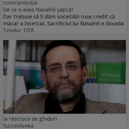
contraintuiția
De ce n-avea Navalnîi șapcă?
Dar trebuie să îi dăm societății ruse credit că
măcar a încercat. Sacrificiul lui Navalnîi e dovada.
Teodor TIŢĂ
la răscruce de gînduri
Succesiunea