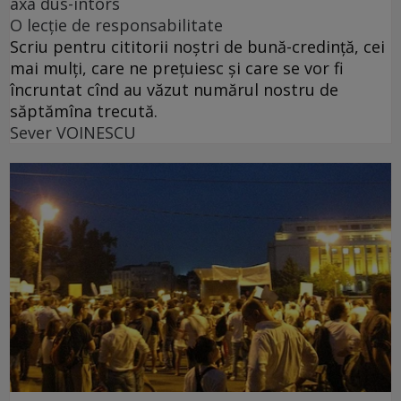
axa dus-întors
O lecție de responsabilitate
Scriu pentru cititorii noștri de bună-credință, cei
mai mulți, care ne prețuiesc și care se vor fi
încruntat cînd au văzut numărul nostru de
săptămîna trecută.
Sever VOINESCU