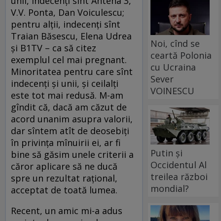
unii, indecenţi sînt Antena 3,
V.V. Ponta, Dan Voiculescu;
pentru alţii, indecenţi sînt
Traian Băsescu, Elena Udrea
Noi, cînd se
şi B1TV – ca să citez
ceartă Polonia
exemplul cel mai pregnant.
cu Ucraina
Minoritatea pentru care sînt
Sever
indecenţi şi unii, şi ceilalţi
VOINESCU
este tot mai redusă. M-am
gîndit că, dacă am căzut de
acord unanim asupra valorii,
dar sîntem atît de deosebiţi
în privinţa mînuirii ei, ar fi
Putin și
bine să găsim unele criterii a
Occidentul Al
căror aplicare să ne ducă
treilea război
spre un rezultat raţional,
mondial?
acceptat de toată lumea.
Recent, un amic mi-a adus