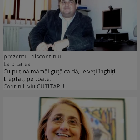
prezentul discontinuu
La o cafea
Cu puţină mămăliguţă caldă, le veţi înghiţi,
treptat, pe toate.
Codrin Liviu CUŢITARU