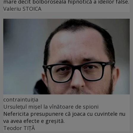
mare decît bolboroseala hipnotică a ideilor false.
Valeriu STOICA
contraintuiția
Ursulețul mișel la vînătoare de spioni
Nefericita presupunere că joaca cu cuvintele nu
va avea efecte e greșită.
Teodor TIŢĂ