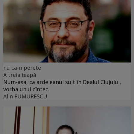
nu ca-n perete
A treia țeapă
Num-așa, ca ardeleanul suit în Dealul Clujului,
vorba unui cîntec.
Alin FUMURESCU