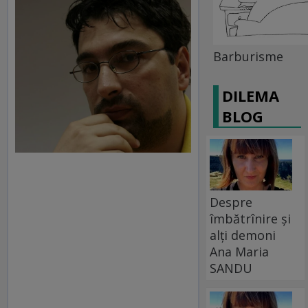
Barburisme
DILEMA
BLOG
Despre
îmbătrînire și
alți demoni
Ana Maria
SANDU