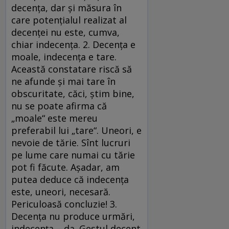
decenţa, dar şi măsura în
care potenţialul realizat al
decenţei nu este, cumva,
chiar indecenţa. 2. Decenţa e
moale, indecenţa e tare.
Această constatare riscă să
ne afunde şi mai tare în
obscuritate, căci, ştim bine,
nu se poate afirma că
„moale“ este mereu
preferabil lui „tare“. Uneori, e
nevoie de tărie. Sînt lucruri
pe lume care numai cu tărie
pot fi făcute. Aşadar, am
putea deduce că indecenţa
este, uneori, necesară.
Periculoasă concluzie! 3.
Decenţa nu produce urmări,
indecenţa – da. Gestul decent