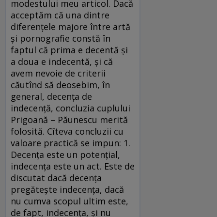
modestului meu articol. Dacă
acceptăm că una dintre
diferenţele majore între artă
şi pornografie constă în
faptul că prima e decentă şi
a doua e indecentă, şi că
avem nevoie de criterii
căutînd să deosebim, în
general, decenţa de
indecenţă, concluzia cuplului
Prigoană – Păunescu merită
folosită. Cîteva concluzii cu
valoare practică se impun: 1.
Decenţa este un potenţial,
indecenţa este un act. Este de
discutat dacă decenţa
pregăteşte indecenţa, dacă
nu cumva scopul ultim este,
de fapt, indecenţa, şi nu