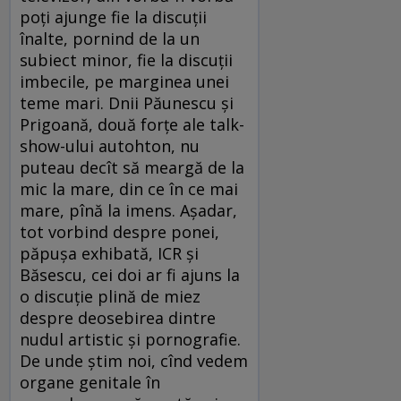
poţi ajunge fie la discuţii
înalte, pornind de la un
subiect minor, fie la discuţii
imbecile, pe marginea unei
teme mari. Dnii Păunescu şi
Prigoană, două forţe ale talk-
show-ului autohton, nu
puteau decît să meargă de la
mic la mare, din ce în ce mai
mare, pînă la imens. Aşadar,
tot vorbind despre ponei,
păpuşa exhibată, ICR şi
Băsescu, cei doi ar fi ajuns la
o discuţie plină de miez
despre deosebirea dintre
nudul artistic şi pornografie.
De unde ştim noi, cînd vedem
organe genitale în