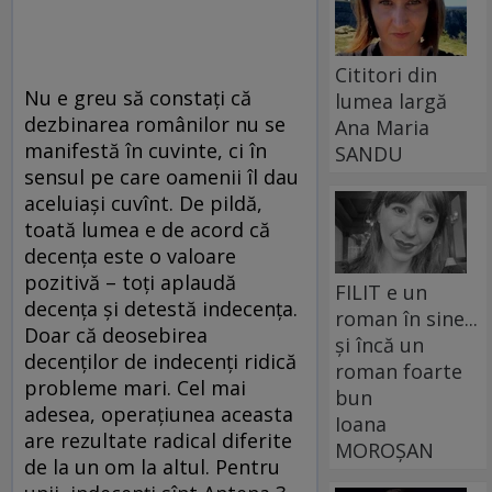
Cititori din
Nu e greu să constaţi că
lumea largă
dezbinarea românilor nu se
Ana Maria
manifestă în cuvinte, ci în
SANDU
sensul pe care oamenii îl dau
aceluiaşi cuvînt. De pildă,
toată lumea e de acord că
decenţa este o valoare
pozitivă – toţi aplaudă
FILIT e un
decenţa şi detestă indecenţa.
roman în sine...
Doar că deosebirea
și încă un
decenţilor de indecenţi ridică
roman foarte
probleme mari. Cel mai
bun
adesea, operaţiunea aceasta
Ioana
are rezultate radical diferite
MOROȘAN
de la un om la altul. Pentru