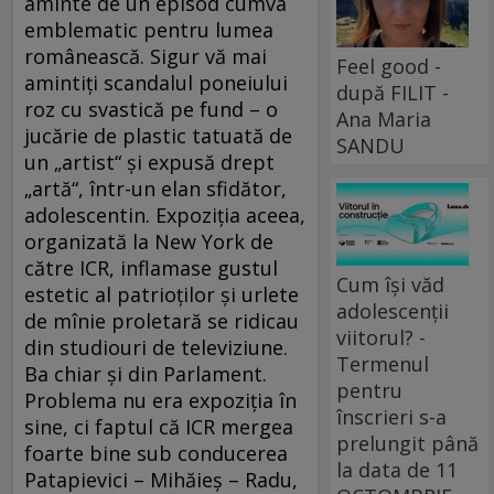
aminte de un episod cumva
emblematic pentru lumea
românească. Sigur vă mai
Feel good -
amintiţi scandalul poneiului
după FILIT -
roz cu svastică pe fund – o
Ana Maria
jucărie de plastic tatuată de
SANDU
un „artist“ şi expusă drept
„artă“, într-un elan sfidător,
adolescentin. Expoziţia aceea,
organizată la New York de
către ICR, inflamase gustul
Cum își văd
estetic al patrioţilor şi urlete
adolescenții
de mînie proletară se ridicau
viitorul? -
din studiouri de televiziune.
Termenul
Ba chiar şi din Parlament.
pentru
Problema nu era expoziţia în
înscrieri s-a
sine, ci faptul că ICR mergea
prelungit până
foarte bine sub conducerea
la data de 11
Patapievici – Mihăieş – Radu,