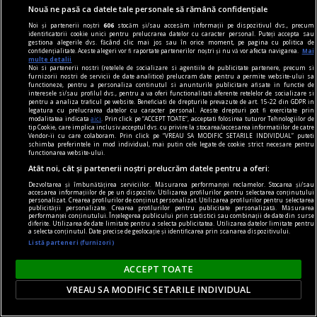
oricine mai simte românește nu poate să nu
Nouă ne pasă ca datele tale personale să rămână confidențiale
simtă o înaltă emoție gîndindu-se la el.
Noi și partenerii noștri
606
stocăm și/sau accesăm informații pe dispozitivul dvs., precum
identificatorii cookie unici pentru prelucrarea datelor cu caracter personal. Puteți accepta sau
Sever VOINESCU
gestiona alegerile dvs. făcând clic mai jos sau în orice moment, pe pagina cu politica de
confidențialitate. Aceste alegeri vor fi raportate partenerilor noștri și nu vă vor afecta navigarea.
Mai
multe detalii
Noi si partenerii nostri (retelele de socializare si agentiile de publicitate partenere, precum si
furnizorii nostri de servicii de date analitice) prelucram date pentru a permite website-ului sa
functioneze, pentru a personaliza continutul si anunturile publicitare afisate in functie de
interesele si/sau profilul dvs., pentru a va oferi functionalitati aferente retelelor de socializare si
pentru a analiza traficul pe website. Beneficiati de drepturile prevazute de art. 15-22 din GDPR in
legatura cu prelucrarea datelor cu caracter personal. Aceste drepturi pot fi exercitate prin
modalitatea indicata
aici
. Prin click pe “ACCEPT TOATE”, acceptati folosirea tuturor Tehnologiilor de
tip Cookie, care implica inclusiv acceptul dvs. cu privire la stocarea/accesarea informatiilor de catre
Vendor-ii cu care colaboram. Prin click pe “VREAU SA MODIFIC SETARILE INDIVIDUAL” puteti
schimba preferintele in mod individual, mai putin cele legate de cookie strict necesare pentru
functionarea website-ului.
Atât noi, cât și partenerii noștri prelucrăm datele pentru a oferi:
Dezvoltarea și îmbunătățirea serviciilor. Măsurarea performanței reclamelor. Stocarea și/sau
accesarea informațiilor de pe un dispozitiv. Utilizarea profilurilor pentru selectarea conținutului
personalizat. Crearea profilurilor de conținut personalizat. Utilizarea profilurilor pentru selectarea
publicității personalizate. Crearea profilurilor pentru publicitate personalizată. Măsurarea
performanței conținutului. Înțelegerea publicului prin statistici sau combinații de date din surse
diferite. Utilizarea de date limitate pentru a selecta publicitatea. Utilizarea datelor limitate pentru
a selecta conținutul. Date precise de geolocație și identificarea prin scanarea dispozitivului.
Listă parteneri (furnizori)
accent pe istorie
ACCEPT TOATE
Lech Walesa, din istorie și din prezent
VREAU SA MODIFIC SETARILE INDIVIDUAL
Stocul pare limitat, istoria continuă.
Mihaela SIMINA