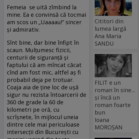
Femeia se uită zîmbind la
mine. Ea e convinsă că tocmai
Cititori din
am scos un „Uaaaau!“ sincer
lumea largă
și admirativ.
Ana Maria
Sînt bine, dar bine înfipt în
SANDU
scaun. Mulțumesc fizicii,
centurii de siguranță și
faptului că am mîncat căcat
cînd am fost mic, altfel aș fi
probabil deja pe trotuar.
FILIT e un
Coaja aia de ține loc de ușă
roman în sine...
sigur nu rezista întoarcerii de
și încă un
360 de grade la 60 de
roman foarte
kilometri pe oră, cu
bun
scrîșnete, în mijlocul uneia
Ioana
dintre cele mai periculoase
MOROȘAN
intersecții din București cu