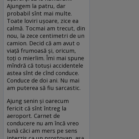
Ajungem la patru, dar
probabil sînt mai multe.
Toate loviri ușoare, zice ea
calmă. Tocmai am trecut, din
nou, la zece centimetri de un
camion. Decid că am avut o
viață frumoasă și, oricum,
toți o mierlim. Îmi mai spune
mîndră că totuși accidentele
astea sînt de cînd conduce.
Conduce de doi ani. Nu mai
am puterea să fiu sarcastic.
Ajung senin și oarecum
fericit că sînt întreg la
aeroport. Carnet de
conducere nu am încă vreo
lună căci am mers pe sens
interzis ca un prostovan, așa