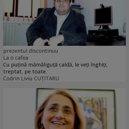
prezentul discontinuu
La o cafea
Cu puţină mămăliguţă caldă, le veţi înghiţi,
treptat, pe toate.
Codrin Liviu CUŢITARU