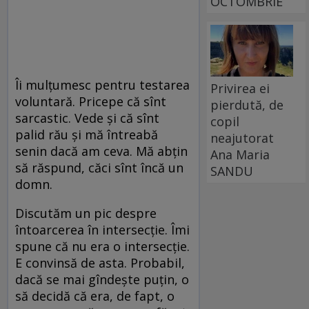
OCTOMBRIE
Îi mulțumesc pentru testarea
Privirea ei
voluntară. Pricepe că sînt
pierdută, de
sarcastic. Vede și că sînt
copil
palid rău și mă întreabă
neajutorat
senin dacă am ceva. Mă abțin
Ana Maria
să răspund, căci sînt încă un
SANDU
domn.
Discutăm un pic despre
întoarcerea în intersecție. Îmi
spune că nu era o intersecție.
E convinsă de asta. Probabil,
dacă se mai gîndește puțin, o
să decidă că era, de fapt, o