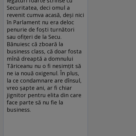
legături foarte strînse cu
Securitatea, deci omul a
revenit cumva acasă, deși nici
în Parlament nu era deloc
penurie de foști turnători
sau ofițeri de la Secu.
Bănuiesc că zboară la
business class, că doar fosta
mînă dreaptă a domnului
Tăriceanu nu o fi nesimțit să
ne ia nouă oxigenul. În plus,
la ce condamnare are dînsul,
vreo șapte ani, ar fi chiar
jignitor pentru elita din care
face parte să nu fie la
business.