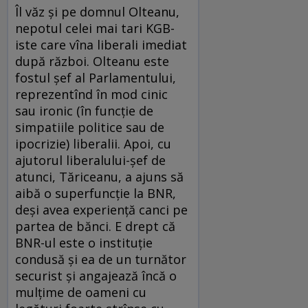
Îl văz și pe domnul Olteanu,
nepotul celei mai tari KGB-
iste care vîna liberali imediat
după război. Olteanu este
fostul șef al Parlamentului,
reprezentînd în mod cinic
sau ironic (în funcție de
simpatiile politice sau de
ipocrizie) liberalii. Apoi, cu
ajutorul liberalului-șef de
atunci, Tăriceanu, a ajuns să
aibă o superfuncție la BNR,
deși avea experiență canci pe
partea de bănci. E drept că
BNR-ul este o instituție
condusă și ea de un turnător
securist și angajează încă o
mulțime de oameni cu