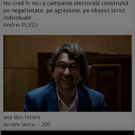
Nu cred în nici o campanie electorală construită
pe negativitate, pe agresiune, pe obsesii strict
individuale.
Andrei PLEŞU
axa dus-întors
Avram Iancu – 200
Și totuși, posteritatea lui este impresionantă și