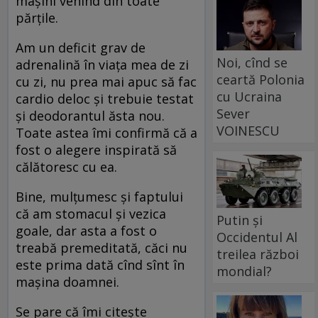
mașini venind din toate
părțile.
Am un deficit grav de
Noi, cînd se
adrenalină în viața mea de zi
ceartă Polonia
cu zi, nu prea mai apuc să fac
cu Ucraina
cardio deloc și trebuie testat
Sever
și deodorantul ăsta nou.
VOINESCU
Toate astea îmi confirmă că a
fost o alegere inspirată să
călătoresc cu ea.
Bine, mulțumesc și faptului
că am stomacul și vezica
Putin și
goale, dar asta a fost o
Occidentul Al
treabă premeditată, căci nu
treilea război
este prima dată cînd sînt în
mondial?
mașina doamnei.
Se pare că îmi citește