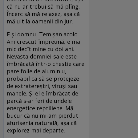
că nu ar trebui să mă plîng.
Încerc să mă relaxez, așa că
mă uit la oamenii din jur.
E și domnul Temișan acolo.
Am crescut împreună, e mai
mic decît mine cu doi ani.
Nevasta domniei-sale este
îmbrăcată într-o chestie care
pare folie de aluminiu,
probabil ca să se protejeze
de extratereștri, viruși sau
manele. Și el e îmbrăcat de
parcă s-ar feri de undele
energetice reptiliene. Mă
bucur că nu mi-am pierdut
afurisenia naturală, așa că
explorez mai departe.