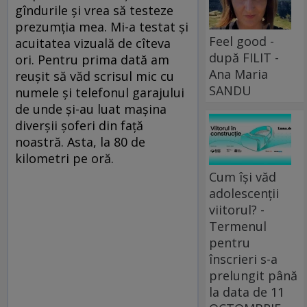
gîndurile și vrea să testeze
prezumția mea. Mi-a testat și
Feel good -
acuitatea vizuală de cîteva
după FILIT -
ori. Pentru prima dată am
Ana Maria
reușit să văd scrisul mic cu
SANDU
numele și telefonul garajului
de unde și-au luat mașina
diverșii șoferi din față
noastră. Asta, la 80 de
kilometri pe oră.
Cum își văd
adolescenții
viitorul? -
Termenul
pentru
înscrieri s-a
prelungit până
la data de 11