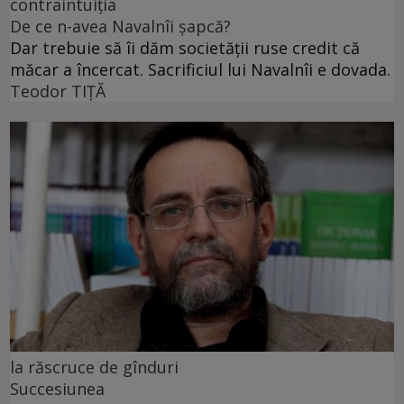
contraintuiția
De ce n-avea Navalnîi șapcă?
Dar trebuie să îi dăm societății ruse credit că
măcar a încercat. Sacrificiul lui Navalnîi e dovada.
Teodor TIŢĂ
la răscruce de gînduri
Succesiunea