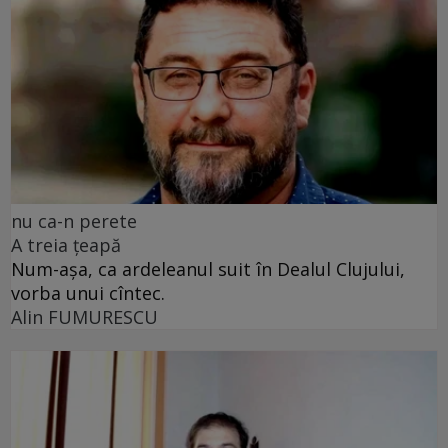
nu ca-n perete
A treia țeapă
Num-așa, ca ardeleanul suit în Dealul Clujului,
vorba unui cîntec.
Alin FUMURESCU