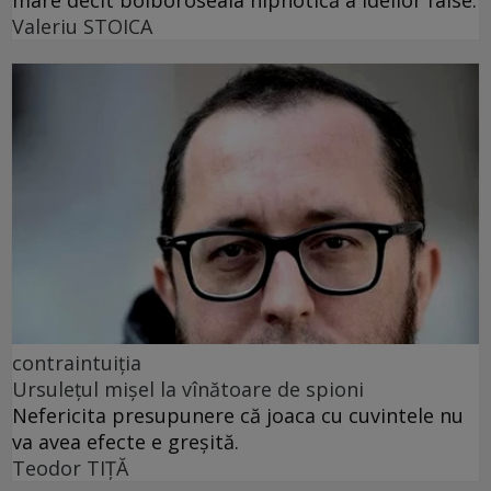
mare decît bolboroseala hipnotică a ideilor false.
Valeriu STOICA
contraintuiția
Ursulețul mișel la vînătoare de spioni
Nefericita presupunere că joaca cu cuvintele nu
va avea efecte e greșită.
Teodor TIŢĂ