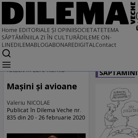
Home
EDITORIALE ȘI OPINII
SOCIETATE
TEMA
SĂPTĂMÎNII
LA ZI ÎN CULTURĂ
DILEME ON-
LINE
DILEMABLOG
ABONARE
DIGITAL
Contact
Home
CARICATU
EDITORIALE ȘI OPINII
rătăcit în Euro-Narnia
SĂPTĂMÎNI
PE CE LUME TRĂIM
Mașini și avioane
Valeriu NICOLAE
Publicat în Dilema Veche nr.
835 din 20 - 26 februarie 2020