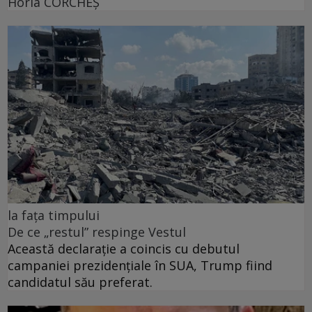
Horia CORCHEŞ
la fața timpului
De ce „restul” respinge Vestul
Această declarație a coincis cu debutul
campaniei prezidențiale în SUA, Trump fiind
candidatul său preferat.