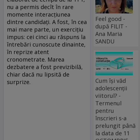
nu a permis decît în rare
momente interacţiunea
Feel good -
dintre candidaţi. A fost, în cea
după FILIT -
mai mare parte, un exerciţiu
Ana Maria
impus: cei cinci au răspuns la
SANDU
întrebări cunoscute dinainte,
în reprize atent
cronometrate. Marea
dezbatere a fost previzibilă,
chiar dacă nu lipsită de
Cum își văd
surprize.
adolescenții
viitorul? -
Termenul
pentru
înscrieri s-a
prelungit până
la data de 11