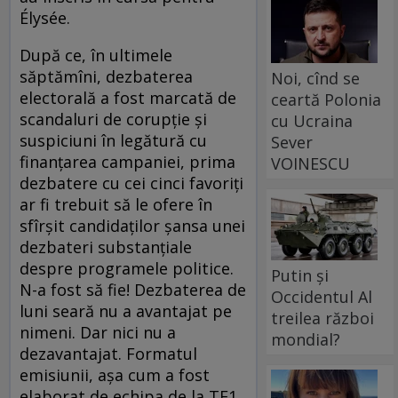
Élysée.
După ce, în ultimele
săptămîni, dezbaterea
Noi, cînd se
electorală a fost marcată de
ceartă Polonia
scandaluri de corupţie şi
cu Ucraina
suspiciuni în legătură cu
Sever
finanţarea campaniei, prima
VOINESCU
dezbatere cu cei cinci favoriţi
ar fi trebuit să le ofere în
sfîrşit candidaţilor şansa unei
dezbateri substanţiale
despre programele politice.
Putin și
N-a fost să fie! Dezbaterea de
Occidentul Al
luni seară nu a avantajat pe
treilea război
nimeni. Dar nici nu a
mondial?
dezavantajat. Formatul
emisiunii, aşa cum a fost
elaborat de echipa de la TF1,