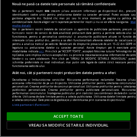
Nouă ne pasă ca datele tale personale să rămână confidențiale
Noi și partenerii noștri
606
stocăm și/sau accesăm informații pe dispozitivul dvs., precum
identificatorii cookie unici pentru prelucrarea datelor cu caracter personal. Puteți accepta sau
gestiona alegerile dvs. făcând clic mai jos sau în orice moment, pe pagina cu politica de
confidențialitate. Aceste alegeri vor fi raportate partenerilor noștri și nu vă vor afecta navigarea.
Mai
multe detalii
Noi si partenerii nostri (retelele de socializare si agentiile de publicitate partenere, precum si
furnizorii nostri de servicii de date analitice) prelucram date pentru a permite website-ului sa
functioneze, pentru a personaliza continutul si anunturile publicitare afisate in functie de
interesele si/sau profilul dvs., pentru a va oferi functionalitati aferente retelelor de socializare si
accent pe istorie
pentru a analiza traficul pe website. Beneficiati de drepturile prevazute de art. 15-22 din GDPR in
legatura cu prelucrarea datelor cu caracter personal. Aceste drepturi pot fi exercitate prin
Lech Walesa, din istorie și din prezent
modalitatea indicata
aici
. Prin click pe “ACCEPT TOATE”, acceptati folosirea tuturor Tehnologiilor de
tip Cookie, care implica inclusiv acceptul dvs. cu privire la stocarea/accesarea informatiilor de catre
Stocul pare limitat, istoria continuă.
Vendor-ii cu care colaboram. Prin click pe “VREAU SA MODIFIC SETARILE INDIVIDUAL” puteti
schimba preferintele in mod individual, mai putin cele legate de cookie strict necesare pentru
Mihaela SIMINA
functionarea website-ului.
Atât noi, cât și partenerii noștri prelucrăm datele pentru a oferi:
Dezvoltarea și îmbunătățirea serviciilor. Măsurarea performanței reclamelor. Stocarea și/sau
accesarea informațiilor de pe un dispozitiv. Utilizarea profilurilor pentru selectarea conținutului
personalizat. Crearea profilurilor de conținut personalizat. Utilizarea profilurilor pentru selectarea
publicității personalizate. Crearea profilurilor pentru publicitate personalizată. Măsurarea
performanței conținutului. Înțelegerea publicului prin statistici sau combinații de date din surse
diferite. Utilizarea de date limitate pentru a selecta publicitatea. Utilizarea datelor limitate pentru
a selecta conținutul. Date precise de geolocație și identificarea prin scanarea dispozitivului.
Listă parteneri (furnizori)
ACCEPT TOATE
VREAU SA MODIFIC SETARILE INDIVIDUAL