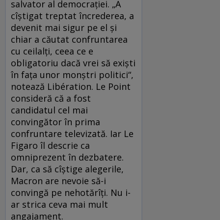
salvator al democraţiei. „A
cîştigat treptat încrederea, a
devenit mai sigur pe el şi
chiar a căutat confruntarea
cu ceilalţi, ceea ce e
obligatoriu dacă vrei să exişti
în faţa unor monştri politici“,
notează Libération. Le Point
consideră că a fost
candidatul cel mai
convingător în prima
confruntare televizată. Iar Le
Figaro îl descrie ca
omniprezent în dezbatere.
Dar, ca să cîştige alegerile,
Macron are nevoie să-i
convingă pe nehotărîţi. Nu i-
ar strica ceva mai mult
angajament.