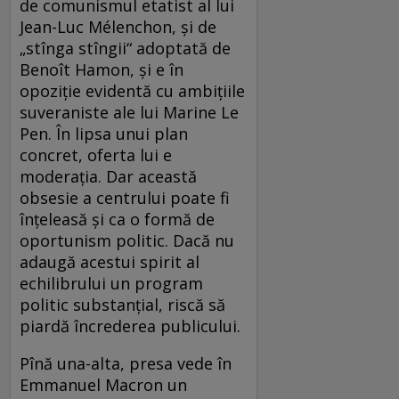
de comunismul etatist al lui
Jean-Luc Mélenchon, şi de
„stînga stîn­gii“ adoptată de
Benoît Hamon, şi e în
opoziţie evidentă cu ambiţiile
suveraniste ale lui Marine Le
Pen. În lipsa unui plan
concret, oferta lui e
moderaţia. Dar această
obsesie a centrului poate fi
înţeleasă şi ca o formă de
oportunism politic. Dacă nu
adaugă acestui spirit al
echilibrului un program
politic substanţial, riscă să
piardă încrederea publicului.
Pînă una-alta, presa vede în
Emmanuel Macron un