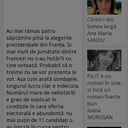
Cititori din
lumea largă
Au mai rămas patru
Ana Maria
săptămîni pînă la alegerile
SANDU
prezidenţiale din Franţa. Şi
mai mult de jumătate dintre
francezi nu s-au hotărît cu
cine votează. Probabil că o
treime nu se vor prezenta la
FILIT e un
vot. Aşa cum arată sondajele,
roman în sine...
singurul lucru clar e indecizia.
și încă un
Numărul mare de nehotărîţi
roman foarte
e greu de explicat în
bun
condiţiile în care oferta
Ioana
electorală e abundentă: nu
MOROȘAN
mai puţin de 11 candidaţi s-
au înscris în cursa pentru