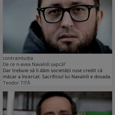
contraintuiția
De ce n-avea Navalnîi șapcă?
Dar trebuie să îi dăm societății ruse credit că
măcar a încercat. Sacrificiul lui Navalnîi e dovada.
Teodor TIŢĂ