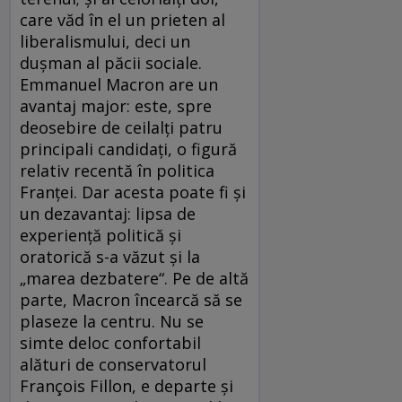
care văd în el un prieten al
liberalismului, deci un
duşman al păcii sociale.
Emmanuel Macron are un
avantaj major: este, spre
deosebire de ceilalţi patru
principali candidaţi, o figură
relativ recentă în politica
Franţei. Dar acesta poate fi şi
un dezavantaj: lipsa de
experienţă politică şi
oratorică s-a văzut şi la
„marea dezbatere“. Pe de altă
parte, Macron încearcă să se
plaseze la centru. Nu se
simte deloc confortabil
alături de conservatorul
François Fillon, e departe şi