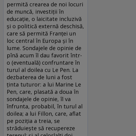
permită crearea de noi locuri
de muncă, investiţii în
educaţie, o laicitate incluzivă
şi o politică externă deschisă,
care să permită Franţei un
loc central în Europa şi în
lume. Sondajele de opinie de
pînă acum îl dau favorit într-
o (eventuală) confruntare în
turul al doilea cu Le Pen. La
dezbaterea de luni a fost
ţinta tuturor: a lui Marine Le
Pen, care, plasată a doua în
sondajele de opinie, îl va
înfrunta, probabil, în turul al
doilea; a lui Fillon, care, aflat
pe poziţia a treia, se
străduieşte să recupereze
terenul; şi al celorlalţi doi,