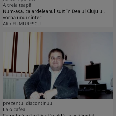
A treia țeapă
Num-așa, ca ardeleanul suit în Dealul Clujului,
vorba unui cîntec.
Alin FUMURESCU
prezentul discontinuu
La o cafea
Cu puţină mămăliguţă caldă, le veţi înghiţi,