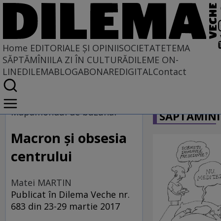
Home
EDITORIALE ȘI OPINII
SOCIETATE
TEMA
SĂPTĂMÎNII
LA ZI ÎN CULTURĂ
DILEME ON-
LINE
DILEMABLOG
ABONARE
DIGITAL
Contact
Home
CARICATU
EDITORIALE ȘI OPINII
Mapamondul de buzunar
SĂPTĂMÎNI
PE CE LUME TRĂIM
Macron şi obsesia
centrului
Matei MARTIN
Publicat în Dilema Veche nr.
683 din 23-29 martie 2017