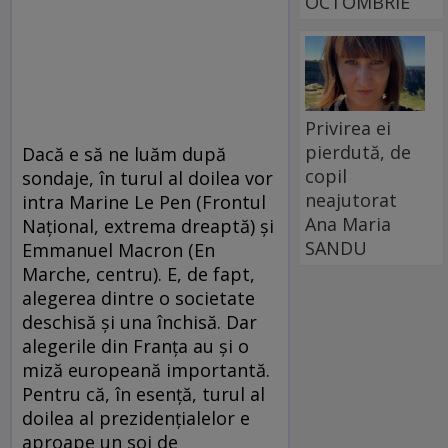
OCTOMBRIE
Privirea ei
pierdută, de
Dacă e să ne luăm după
copil
sondaje, în turul al doilea vor
neajutorat
intra Marine Le Pen (Frontul
Ana Maria
Naţional, extrema dreaptă) şi
SANDU
Emmanuel Macron (En
Marche, centru). E, de fapt,
alegerea dintre o societate
deschisă şi una închisă. Dar
alegerile din Franţa au şi o
miză europeană importantă.
Pentru că, în esenţă, turul al
doilea al prezidenţialelor e
aproape un soi de