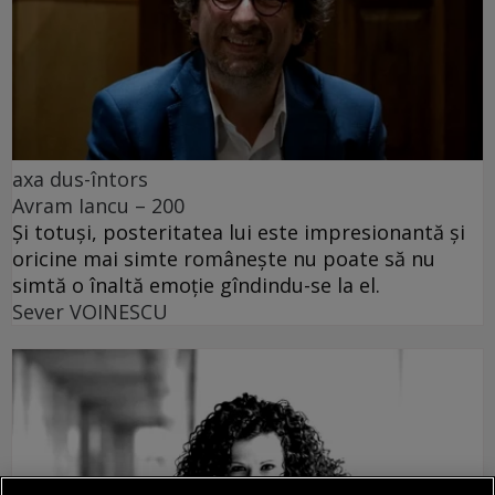
axa dus-întors
Avram Iancu – 200
Și totuși, posteritatea lui este impresionantă și
oricine mai simte românește nu poate să nu
simtă o înaltă emoție gîndindu-se la el.
Sever VOINESCU