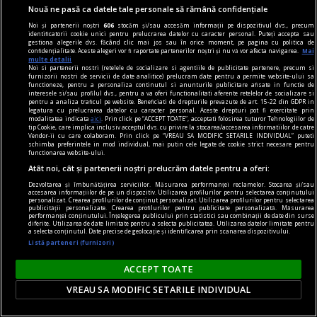
Nouă ne pasă ca datele tale personale să rămână confidențiale
Mașina vedetei a căzut în craterul din zona
Noi și partenerii noștri
606
stocăm și/sau accesăm informații pe dispozitivul dvs., precum
Eroilor: „M-am speriat foarte tare”
identificatorii cookie unici pentru prelucrarea datelor cu caracter personal. Puteți accepta sau
gestiona alegerile dvs. făcând clic mai jos sau în orice moment, pe pagina cu politica de
Artista Carmen Șerban a trecut prin momente
confidențialitate. Aceste alegeri vor fi raportate partenerilor noștri și nu vă vor afecta navigarea.
Mai
multe detalii
de panică, după ce a căzut cu mașina în craterul
Noi si partenerii nostri (retelele de socializare si agentiile de publicitate partenere, precum si
furnizorii nostri de servicii de date analitice) prelucram date pentru a permite website-ului sa
apărut în zona Eroilor. Cântăreața a povestit că a
functioneze, pentru a personaliza continutul si anunturile publicitare afisate in functie de
interesele si/sau profilul dvs., pentru a va oferi functionalitati aferente retelelor de socializare si
trecut cu ambele roți din partea stângă prin
pentru a analiza traficul pe website. Beneficiati de drepturile prevazute de art. 15-22 din GDPR in
legatura cu prelucrarea datelor cu caracter personal. Aceste drepturi pot fi exercitate prin
crater și că, pentru câteva momente, a crezut că
modalitatea indicata
aici
. Prin click pe “ACCEPT TOATE”, acceptati folosirea tuturor Tehnologiilor de
tip Cookie, care implica inclusiv acceptul dvs. cu privire la stocarea/accesarea informatiilor de catre
mașina i s‑a distrus.
Vendor-ii cu care colaboram. Prin click pe “VREAU SA MODIFIC SETARILE INDIVIDUAL” puteti
schimba preferintele in mod individual, mai putin cele legate de cookie strict necesare pentru
functionarea website-ului.
Atât noi, cât și partenerii noștri prelucrăm datele pentru a oferi:
Dezvoltarea și îmbunătățirea serviciilor. Măsurarea performanței reclamelor. Stocarea și/sau
accesarea informațiilor de pe un dispozitiv. Utilizarea profilurilor pentru selectarea conținutului
personalizat. Crearea profilurilor de conținut personalizat. Utilizarea profilurilor pentru selectarea
publicității personalizate. Crearea profilurilor pentru publicitate personalizată. Măsurarea
performanței conținutului. Înțelegerea publicului prin statistici sau combinații de date din surse
diferite. Utilizarea de date limitate pentru a selecta publicitatea. Utilizarea datelor limitate pentru
a selecta conținutul. Date precise de geolocație și identificarea prin scanarea dispozitivului.
Listă parteneri (furnizori)
ACCEPT TOATE
VREAU SA MODIFIC SETARILE INDIVIDUAL