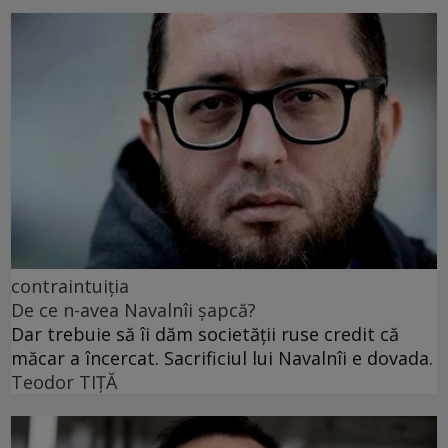
contraintuiția
De ce n-avea Navalnîi șapcă?
Dar trebuie să îi dăm societății ruse credit că
măcar a încercat. Sacrificiul lui Navalnîi e dovada.
Teodor TIŢĂ