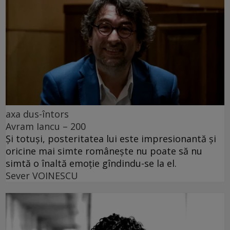
axa dus-întors
Avram Iancu – 200
Și totuși, posteritatea lui este impresionantă și
oricine mai simte românește nu poate să nu
simtă o înaltă emoție gîndindu-se la el.
Sever VOINESCU