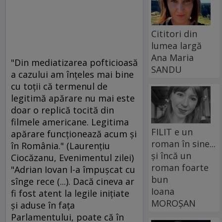
Cititori din
lumea largă
Ana Maria
"Din mediatizarea pofticioasă
SANDU
a cazului am înţeles mai bine
cu toţii că termenul de
legitimă apărare nu mai este
doar o replică tocită din
filmele americane. Legitima
FILIT e un
apărare funcţionează acum şi
roman în sine...
în România." (Laurenţiu
și încă un
Ciocăzanu, Evenimentul zilei)
roman foarte
"Adrian Iovan l-a împuşcat cu
bun
sînge rece (...). Dacă cineva ar
Ioana
fi fost atent la legile iniţiate
MOROȘAN
şi aduse în faţa
Parlamentului, poate că în