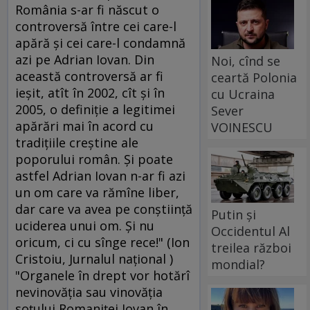
România s-ar fi născut o
controversă între cei care-l
apără şi cei care-l condamnă
azi pe Adrian Iovan. Din
Noi, cînd se
această controversă ar fi
ceartă Polonia
ieşit, atît în 2002, cît şi în
cu Ucraina
2005, o definiţie a legitimei
Sever
apărări mai în acord cu
VOINESCU
tradiţiile creştine ale
poporului român. Şi poate
astfel Adrian Iovan n-ar fi azi
un om care va rămîne liber,
dar care va avea pe conştiinţă
Putin și
uciderea unui om. Şi nu
Occidentul Al
oricum, ci cu sînge rece!" (Ion
treilea război
Cristoiu, Jurnalul naţional )
mondial?
"Organele în drept vor hotărî
nevinovăţia sau vinovăţia
soţului Romaniţei Iovan în