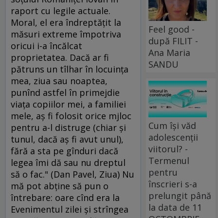
raport cu legile actuale.
Moral, el era îndreptăţit la
Feel good -
măsuri extreme împotriva
după FILIT -
oricui i-a încălcat
Ana Maria
proprietatea. Dacă ar fi
SANDU
pătruns un tîlhar în locuinţa
mea, ziua sau noaptea,
punînd astfel în primejdie
viaţa copiilor mei, a familiei
mele, aş fi folosit orice mjloc
Cum își văd
pentru a-l distruge (chiar şi
adolescenții
tunul, dacă aş fi avut unul),
viitorul? -
fără a sta pe gînduri dacă
Termenul
legea îmi dă sau nu dreptul
pentru
să o fac." (Dan Pavel, Ziua) Nu
înscrieri s-a
mă pot abţine să pun o
prelungit până
întrebare: oare cînd era la
la data de 11
Evenimentul zilei şi strîngea