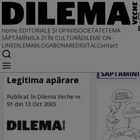
Home
EDITORIALE ȘI OPINII
SOCIETATE
TEMA
SĂPTĂMÎNII
LA ZI ÎN CULTURĂ
DILEME ON-
LINE
DILEMABLOG
ABONARE
DIGITAL
Contact
Home
CARICATU
EDITORIALE ȘI OPINII
SĂPTĂMÎNI
PE CE LUME TRĂIM
Legitima apărare
Publicat în Dilema Veche nr.
91 din 13 Oct 2005