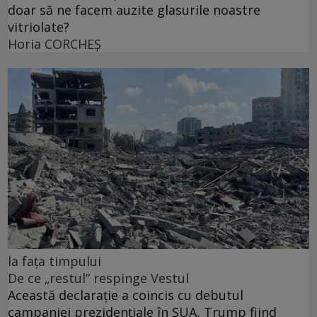
doar să ne facem auzite glasurile noastre
vitriolate?
Horia CORCHEŞ
la fața timpului
De ce „restul” respinge Vestul
Această declarație a coincis cu debutul
campaniei prezidențiale în SUA, Trump fiind