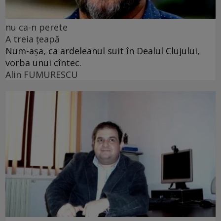
nu ca-n perete
A treia țeapă
Num-așa, ca ardeleanul suit în Dealul Clujului,
vorba unui cîntec.
Alin FUMURESCU