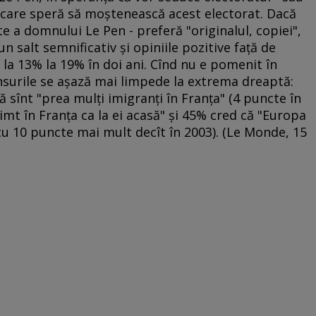
rs care speră să moştenească acest electorat. Dacă
te a domnului Le Pen - preferă "originalul, copiei",
un salt semnificativ şi opiniile pozitive faţă de
la 13% la 19% în doi ani. Cînd nu e pomenit în
nsurile se aşază mai limpede la extrema dreaptă:
ă sînt "prea mulţi imigranţi în Franţa" (4 puncte în
imt în Franţa ca la ei acasă" şi 45% cred că "Europa
u 10 puncte mai mult decît în 2003). (Le Monde, 15