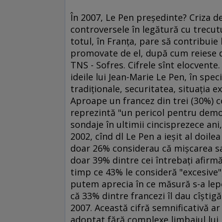
În 2007, Le Pen preşedinte? Criza de 
controversele în legătură cu trecutul
totul, în Franţa, pare să contribuie 
promovate de el, după cum reiese d
TNS - Sofres. Cifrele sînt elocvente
ideile lui Jean-Marie Le Pen, în spec
tradiţionale, securitatea, situaţia e
Aproape un francez din trei (30%) 
reprezintă "un pericol pentru democ
sondaje în ultimii cincisprezece ani,
2002, cînd dl Le Pen a ieşit al doile
doar 26% considerau că mişcarea sa
doar 39% dintre cei întrebaţi afirmă
timp ce 43% le consideră "excesive",
putem aprecia în ce măsură s-a lepe
că 33% dintre francezi îl dau cîştigă
2007. Această cifră semnificativă ar 
adoptat fără complexe limbajul lui 