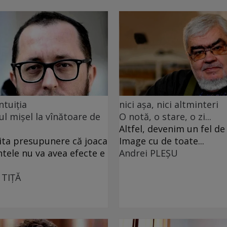
ntuiția
nici așa, nici altminteri
ul mișel la vînătoare de
O notă, o stare, o zi...
Altfel, devenim un fel d
ita presupunere că joaca
Image cu de toate...
ntele nu va avea efecte e
Andrei PLEŞU
 TIŢĂ