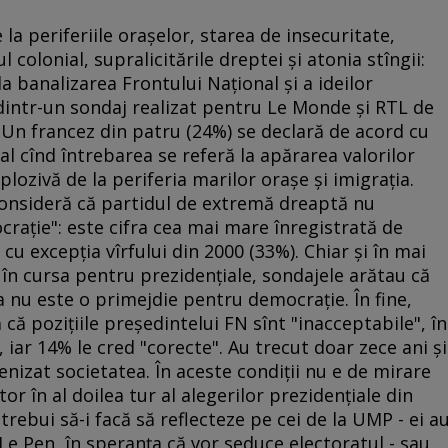
la periferiile oraşelor, starea de insecuritate,
 colonial, supralicitările dreptei şi atonia stîngii:
la banalizarea Frontului Naţional şi a ideilor
intr-un sondaj realizat pentru Le Monde şi RTL de
. Un francez din patru (24%) se declară de acord cu
ial cînd întrebarea se referă la apărarea valorilor
xplozivă de la periferia marilor oraşe şi imigraţia.
consideră că partidul de extremă dreaptă nu
raţie": este cifra cea mai mare înregistrată de
 cu excepţia vîrfului din 2000 (33%). Chiar şi în mai
a în cursa pentru prezidenţiale, sondajele arătau că
 nu este o primejdie pentru democraţie. În fine,
 că poziţiile preşedintelui FN sînt "inacceptabile", în
 iar 14% le cred "corecte". Au trecut doar zece ani şi
nizat societatea. În aceste condiţii nu e de mirare
tor în al doilea tur al alegerilor prezidenţiale din
trebui să-i facă să reflecteze pe cei de la UMP - ei a
Le Pen, în speranţa că vor seduce electoratul - sau