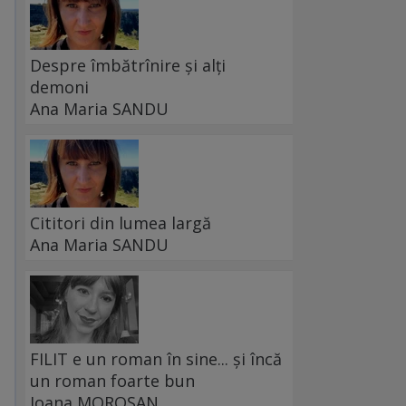
Despre îmbătrînire și alți
demoni
Ana Maria SANDU
Cititori din lumea largă
Ana Maria SANDU
FILIT e un roman în sine... și încă
u
un roman foarte bun
Ioana MOROȘAN