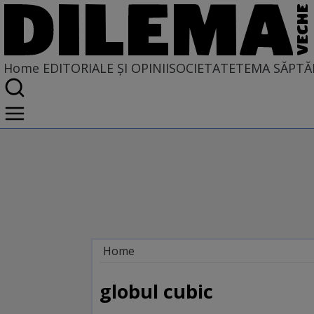
Home
EDITORIALE ȘI OPINII
SOCIETATE
TEMA SĂPTĂ
Home
EDITORIALE ȘI OPINII
PE CE LUME TRĂIM
globul cubic