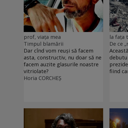
prof, viața mea
la fața
Timpul blamării
De ce „
Dar cînd vom reuși să facem
Această
asta, constructiv, nu doar să ne
debutu
facem auzite glasurile noastre
prezide
vitriolate?
fiind c
Horia CORCHEŞ