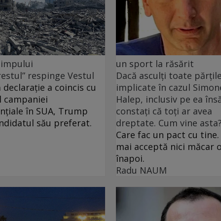
 timpului
un sport la răsărit
restul” respinge Vestul
Dacă asculți toate părțil
 declarație a coincis cu
implicate în cazul Simon
l campaniei
Halep, inclusiv pe ea însă
nțiale în SUA, Trump
constați că toți ar avea
andidatul său preferat.
dreptate. Cum vine asta
Care fac un pact cu tine.
mai acceptă nici măcar o
înapoi.
Radu NAUM