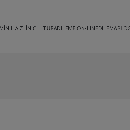
MÎNII
LA ZI ÎN CULTURĂ
DILEME ON-LINE
DILEMABLO