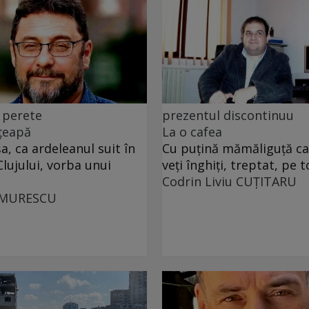
 perete
prezentul discontinuu
 țeapă
La o cafea
, ca ardeleanul suit în
Cu puţină mămăliguţă cal
Clujului, vorba unui
veţi înghiţi, treptat, pe t
Codrin Liviu CUŢITARU
UMURESCU