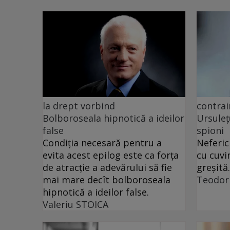
la drept vorbind
contrai
Bolboroseala hipnotică a ideilor
Ursuleț
false
spioni
Condiția necesară pentru a
Neferic
evita acest epilog este ca forța
cu cuvi
de atracție a adevărului să fie
greșită.
mai mare decît bolboroseala
Teodor
hipnotică a ideilor false.
Valeriu STOICA