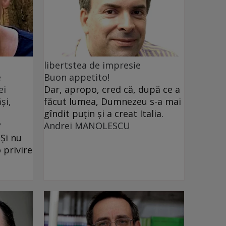
libertstea de impresie
e
Buon appetito!
ei
Dar, apropo, cred că, după ce a
și,
făcut lumea, Dumnezeu s-a mai
gîndit puțin și a creat Italia.
?
Andrei MANOLESCU
 Și nu
 privire