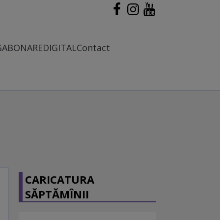
G
ABONARE
DIGITAL
Contact
CARICATURA
SĂPTĂMÎNII