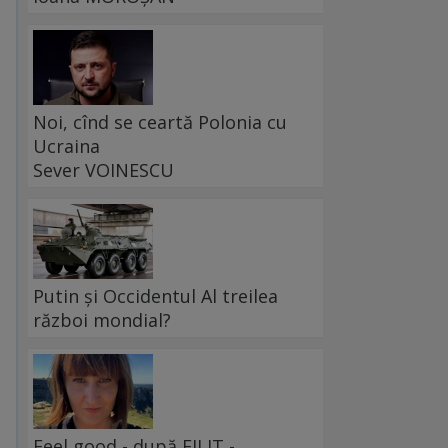
Noi, cînd se ceartă Polonia cu
Ucraina
Sever VOINESCU
Putin și Occidentul Al treilea
război mondial?
Feel good - după FILIT -