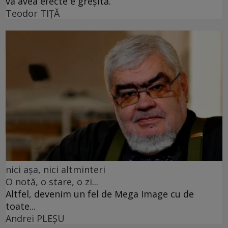
va avea efecte e greșită.
Teodor TIŢĂ
nici așa, nici altminteri
O notă, o stare, o zi...
Altfel, devenim un fel de Mega Image cu de
toate...
Andrei PLEŞU