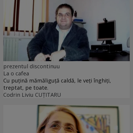
prezentul discontinuu
La o cafea
Cu puţină mămăliguţă caldă, le veţi înghiţi,
treptat, pe toate.
Codrin Liviu CUŢITARU