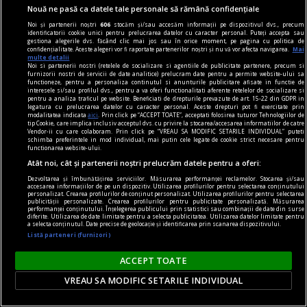
Nouă ne pasă ca datele tale personale să rămână confidențiale
Noi și partenerii noștri
606
stocăm și/sau accesăm informații pe dispozitivul dvs., precum
identificatorii cookie unici pentru prelucrarea datelor cu caracter personal. Puteți accepta sau
gestiona alegerile dvs. făcând clic mai jos sau în orice moment, pe pagina cu politica de
confidențialitate. Aceste alegeri vor fi raportate partenerilor noștri și nu vă vor afecta navigarea.
Mai
multe detalii
Noi si partenerii nostri (retelele de socializare si agentiile de publicitate partenere, precum si
furnizorii nostri de servicii de date analitice) prelucram date pentru a permite website-ului sa
functioneze, pentru a personaliza continutul si anunturile publicitare afisate in functie de
interesele si/sau profilul dvs., pentru a va oferi functionalitati aferente retelelor de socializare si
pentru a analiza traficul pe website. Beneficiati de drepturile prevazute de art. 15-22 din GDPR in
legatura cu prelucrarea datelor cu caracter personal. Aceste drepturi pot fi exercitate prin
modalitatea indicata
aici
. Prin click pe “ACCEPT TOATE”, acceptati folosirea tuturor Tehnologiilor de
tip Cookie, care implica inclusiv acceptul dvs. cu privire la stocarea/accesarea informatiilor de catre
Vendor-ii cu care colaboram. Prin click pe “VREAU SA MODIFIC SETARILE INDIVIDUAL” puteti
schimba preferintele in mod individual, mai putin cele legate de cookie strict necesare pentru
functionarea website-ului.
Atât noi, cât și partenerii noștri prelucrăm datele pentru a oferi:
Dezvoltarea și îmbunătățirea serviciilor. Măsurarea performanței reclamelor. Stocarea și/sau
accesarea informațiilor de pe un dispozitiv. Utilizarea profilurilor pentru selectarea conținutului
Negocieri decisive în Golf: un acord privind
personalizat. Crearea profilurilor de conținut personalizat. Utilizarea profilurilor pentru selectarea
publicității personalizate. Crearea profilurilor pentru publicitate personalizată. Măsurarea
Strâmtoarea Ormuz ar putea schimba
performanței conținutului. Înțelegerea publicului prin statistici sau combinații de date din surse
diferite. Utilizarea de date limitate pentru a selecta publicitatea. Utilizarea datelor limitate pentru
transportul mondial de petrol
a selecta conținutul. Date precise de geolocație și identificarea prin scanarea dispozitivului.
Listă parteneri (furnizori)
Negocierile dintre Iran și Oman au ajuns în faza
finală. Dacă acordul va fi aprobat, una dintre cele
ACCEPT TOATE
mai importante rute maritime din lume ar putea
VREAU SA MODIFIC SETARILE INDIVIDUAL
funcționa după reguli noi, cu implicații pentru