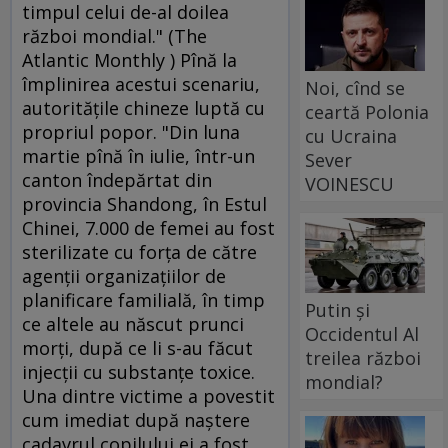
timpul celui de-al doilea
război mondial." (The
Atlantic Monthly ) Pînă la
împlinirea acestui scenariu,
Noi, cînd se
autorităţile chineze luptă cu
ceartă Polonia
propriul popor. "Din luna
cu Ucraina
martie pînă în iulie, într-un
Sever
canton îndepărtat din
VOINESCU
provincia Shandong, în Estul
Chinei, 7.000 de femei au fost
sterilizate cu forţa de către
agenţii organizaţiilor de
planificare familială, în timp
Putin și
ce altele au născut prunci
Occidentul Al
morţi, după ce li s-au făcut
treilea război
injecţii cu substanţe toxice.
mondial?
Una dintre victime a povestit
cum imediat după naştere
cadavrul copilului ei a fost