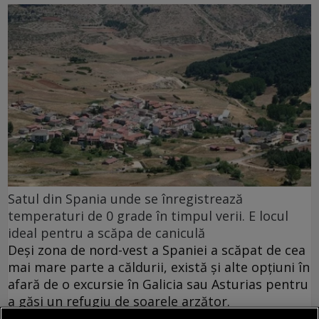
Satul din Spania unde se înregistrează
temperaturi de 0 grade în timpul verii. E locul
ideal pentru a scăpa de caniculă
Deși zona de nord-vest a Spaniei a scăpat de cea
mai mare parte a căldurii, există și alte opțiuni în
afară de o excursie în Galicia sau Asturias pentru
a găsi un refugiu de soarele arzător.