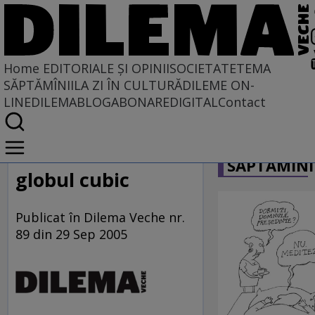
Home
EDITORIALE ȘI OPINII
SOCIETATE
TEMA
SĂPTĂMÎNII
LA ZI ÎN CULTURĂ
DILEME ON-
LINE
DILEMABLOG
ABONARE
DIGITAL
Contact
Home
CARICATU
EDITORIALE ȘI OPINII
SĂPTĂMÎNI
PE CE LUME TRĂIM
globul cubic
Publicat în Dilema Veche nr.
89 din 29 Sep 2005