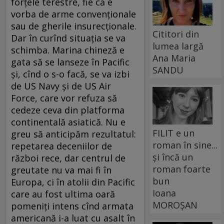
forţele terestre, fie că e
vorba de arme convenţionale
sau de gherile insurecţionale.
Cititori din
Dar în curînd situaţia se va
lumea largă
schimba. Marina chineză e
Ana Maria
gata să se lanseze în Pacific
SANDU
şi, cînd o s-o facă, se va izbi
de US Navy şi de US Air
Force, care vor refuza să
cedeze ceva din platforma
continentală asiatică. Nu e
FILIT e un
greu să anticipăm rezultatul:
roman în sine...
repetarea deceniilor de
și încă un
război rece, dar centrul de
roman foarte
greutate nu va mai fi în
bun
Europa, ci în atolii din Pacific
Ioana
care au fost ultima oară
MOROȘAN
pomeniţi intens cînd armata
americană i-a luat cu asalt în