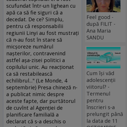
scufundat într-un lighean cu
apă ca să fie siguri că a
Feel good -
decedat. De ce? Simplu,
după FILIT -
pentru că responsabilii
Ana Maria
regiunii Linyi au fost mustraţi
SANDU
că n-au fost în stare să
micşoreze numărul
naşterilor, contravenind
astfel aşa-zisei politici a
copilului unic. Au reacţionat
Cum își văd
ca să restabilească
adolescenții
echilibrul..." (Le Monde, 4
viitorul? -
septembrie) Presa chineză n-
Termenul
a publicat nimic despre
pentru
aceste fapte, dar purtătorul
înscrieri s-a
de cuvînt al Agenţiei de
prelungit până
planificare familială a
la data de 11
declarat că s-a deschis o