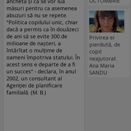
OCTOMBRIE
anchetă şi că se vor lua
măsuri pentru ca asemenea
abuzuri să nu se repete.
"Politica copilului unic, chiar
dacă a permis ca în douăzeci
de ani să se evite 300 de
Privirea ei
milioane de naşteri, a
pierdută, de
întărîtat o mulţime de
copil
oameni împotriva statului. În
neajutorat
acest sens e departe de a fi
Ana Maria
un succes" - declara, în anul
SANDU
2002, un consultant al
Agenţiei de planificare
familială. (M. B.)