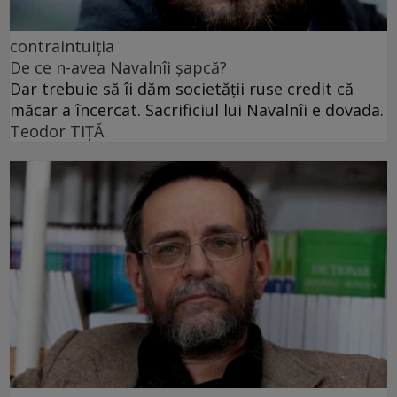
contraintuiția
De ce n-avea Navalnîi șapcă?
Dar trebuie să îi dăm societății ruse credit că
măcar a încercat. Sacrificiul lui Navalnîi e dovada.
Teodor TIŢĂ