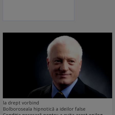
la drept vorbind
Bolboroseala hipnotică a ideilor false
Condiția necesară pentru a evita acest epilog