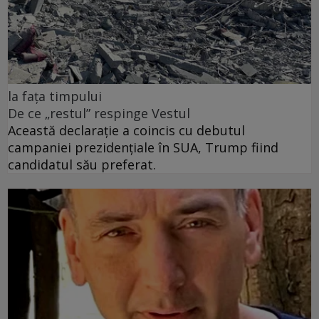
la fața timpului
De ce „restul” respinge Vestul
Această declarație a coincis cu debutul
campaniei prezidențiale în SUA, Trump fiind
candidatul său preferat.