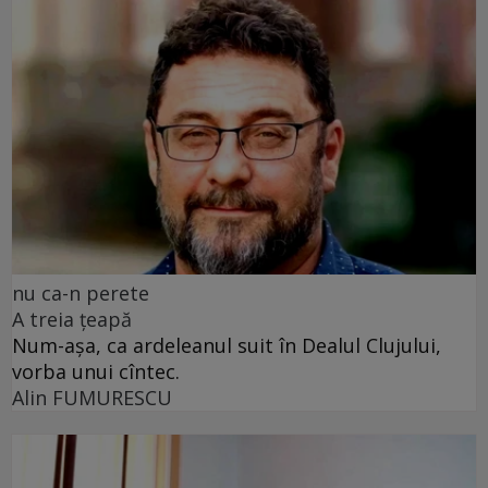
nu ca-n perete
A treia țeapă
Num-așa, ca ardeleanul suit în Dealul Clujului,
vorba unui cîntec.
Alin FUMURESCU