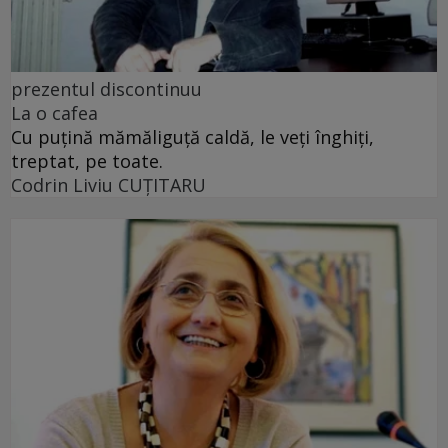
prezentul discontinuu
La o cafea
Cu puţină mămăliguţă caldă, le veţi înghiţi,
treptat, pe toate.
Codrin Liviu CUŢITARU