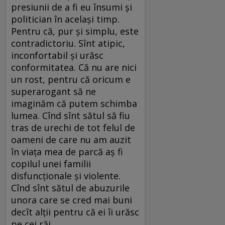
presiunii de a fi eu însumi și
politician în același timp.
Pentru că, pur și simplu, este
contradictoriu. Sînt atipic,
inconfortabil și urăsc
conformitatea. Că nu are nici
un rost, pentru că oricum e
superarogant să ne
imaginăm că putem schimba
lumea. Cînd sînt sătul să fiu
tras de urechi de tot felul de
oameni de care nu am auzit
în viața mea de parcă aș fi
copilul unei familii
disfuncționale și violente.
Cînd sînt sătul de abuzurile
unora care se cred mai buni
decît alții pentru că ei îi urăsc
pe cei răi.