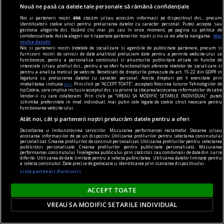
Nouă ne pasă ca datele tale personale să rămână confidențiale
Noi și partenerii noștri
606
stocăm și/sau accesăm informații pe dispozitivul dvs., precum
identificatorii cookie unici pentru prelucrarea datelor cu caracter personal. Puteți accepta sau
gestiona alegerile dvs. făcând clic mai jos sau în orice moment, pe pagina cu politica de
confidențialitate. Aceste alegeri vor fi raportate partenerilor noștri și nu vă vor afecta navigarea.
Mai
multe detalii
Noi si partenerii nostri (retelele de socializare si agentiile de publicitate partenere, precum si
furnizorii nostri de servicii de date analitice) prelucram date pentru a permite website-ului sa
functioneze, pentru a personaliza continutul si anunturile publicitare afisate in functie de
interesele si/sau profilul dvs., pentru a va oferi functionalitati aferente retelelor de socializare si
pentru a analiza traficul pe website. Beneficiati de drepturile prevazute de art. 15-22 din GDPR in
legatura cu prelucrarea datelor cu caracter personal. Aceste drepturi pot fi exercitate prin
modalitatea indicata
aici
. Prin click pe “ACCEPT TOATE”, acceptati folosirea tuturor Tehnologiilor de
tip Cookie, care implica inclusiv acceptul dvs. cu privire la stocarea/accesarea informatiilor de catre
Vendor-ii cu care colaboram. Prin click pe “VREAU SA MODIFIC SETARILE INDIVIDUAL” puteti
schimba preferintele in mod individual, mai putin cele legate de cookie strict necesare pentru
functionarea website-ului.
Atât noi, cât și partenerii noștri prelucrăm datele pentru a oferi:
Dezvoltarea și îmbunătățirea serviciilor. Măsurarea performanței reclamelor. Stocarea și/sau
accesarea informațiilor de pe un dispozitiv. Utilizarea profilurilor pentru selectarea conținutului
personalizat. Crearea profilurilor de conținut personalizat. Utilizarea profilurilor pentru selectarea
publicității personalizate. Crearea profilurilor pentru publicitate personalizată. Măsurarea
axa dus-întors
performanței conținutului. Înțelegerea publicului prin statistici sau combinații de date din surse
diferite. Utilizarea de date limitate pentru a selecta publicitatea. Utilizarea datelor limitate pentru
Avram Iancu – 200
a selecta conținutul. Date precise de geolocație și identificarea prin scanarea dispozitivului.
Listă parteneri (furnizori)
Și totuși, posteritatea lui este impresionantă și
oricine mai simte românește nu poate să nu
ACCEPT TOATE
simtă o înaltă emoție gîndindu-se la el.
VREAU SA MODIFIC SETARILE INDIVIDUAL
Sever VOINESCU