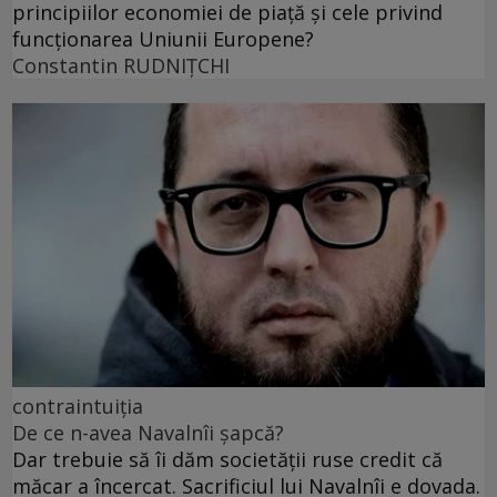
principiilor economiei de piață și cele privind
funcționarea Uniunii Europene?
Constantin RUDNIŢCHI
contraintuiția
De ce n-avea Navalnîi șapcă?
Dar trebuie să îi dăm societății ruse credit că
măcar a încercat. Sacrificiul lui Navalnîi e dovada.