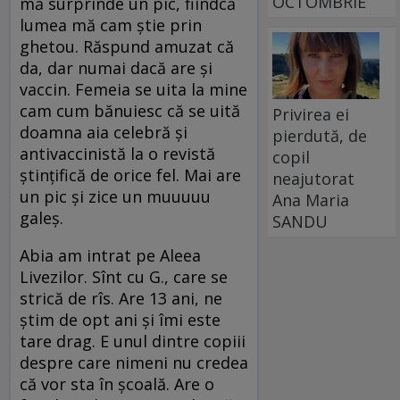
OCTOMBRIE
mă surprinde un pic, fiindcă
lumea mă cam știe prin
ghetou. Răspund amuzat că
da, dar numai dacă are și
vaccin. Femeia se uita la mine
cam cum bănuiesc că se uită
Privirea ei
doamna aia celebră și
pierdută, de
antivaccinistă la o revistă
copil
ștințifică de orice fel. Mai are
neajutorat
un pic și zice un muuuuu
Ana Maria
galeș.
SANDU
Abia am intrat pe Aleea
Livezilor. Sînt cu G., care se
strică de rîs. Are 13 ani, ne
știm de opt ani și îmi este
tare drag. E unul dintre copiii
despre care nimeni nu credea
că vor sta în școală. Are o