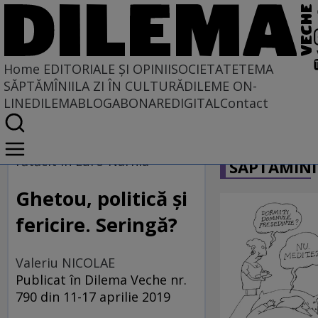
Home
EDITORIALE ȘI OPINII
SOCIETATE
TEMA
SĂPTĂMÎNII
LA ZI ÎN CULTURĂ
DILEME ON-
LINE
DILEMABLOG
ABONARE
DIGITAL
Contact
Home
CARICATU
EDITORIALE ȘI OPINII
rătăcit în Euro-Narnia
SĂPTĂMÎNI
PE CE LUME TRĂIM
Ghetou, politică și
fericire. Seringă?
Valeriu NICOLAE
Publicat în Dilema Veche nr.
790 din 11-17 aprilie 2019