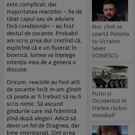
este complicat, dar
majoritatea reacțiilor – fie de
tăiat capul sau de adulare
fără condiționări – au fost
Noi, cînd se
destul de șocante. Probabil
ceartă Polonia
am scris prea dur crezînd că,
cu Ucraina
explicînd că e un fluierat în
Sever
biserică, lumea va înțelege
VOINESCU
intenția mea de a genera o
discuție.
Oricum, reacțiile au fost atît
de șocante încît m-am gîndit
Putin și
că poate ar fi trebuit să nu fi
Occidentul Al
scris nimic. Să ascund
treilea război
gîndurile care mă frămîntă
mondial?
pînă după alegeri. Adică să
devin un fel de Dragnea, dar
bine intenționat. Sînt prea