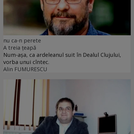
nu ca-n perete
A treia țeapă
Num-așa, ca ardeleanul suit în Dealul Clujului,
vorba unui cîntec.
Alin FUMURESCU