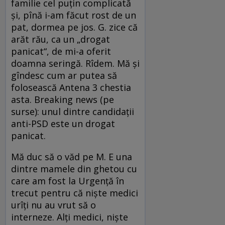
familie cel puțin complicată
și, pînă i-am făcut rost de un
pat, dormea pe jos. G. zice că
arăt rău, ca un „drogat
panicat“, de mi-a oferit
doamna seringă. Rîdem. Mă și
gîndesc cum ar putea să
folosească Antena 3 chestia
asta. Breaking news (pe
surse): unul dintre candidații
anti-PSD este un drogat
panicat.
Mă duc să o văd pe M. E una
dintre mamele din ghetou cu
care am fost la Urgență în
trecut pentru că niște medici
urîți nu au vrut să o
interneze. Alți medici, niște