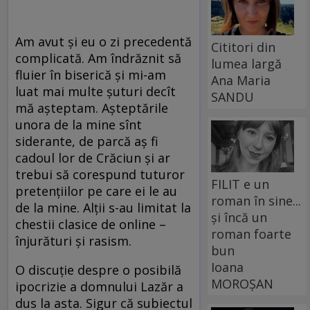
Am avut și eu o zi precedentă
Cititori din
complicată. Am îndrăznit să
lumea largă
fluier în biserică și mi-am
Ana Maria
luat mai multe șuturi decît
SANDU
mă așteptam. Așteptările
unora de la mine sînt
siderante, de parcă aș fi
cadoul lor de Crăciun și ar
trebui să corespund tuturor
FILIT e un
pretențiilor pe care ei le au
roman în sine...
de la mine. Alții s-au limitat la
și încă un
chestii clasice de online –
roman foarte
înjurături și rasism.
bun
Ioana
O discuție despre o posibilă
MOROȘAN
ipocrizie a domnului Lazăr a
dus la asta. Sigur că subiectul