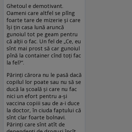
Ghetoul e demotivant.
Oameni care altfel se plîng
foarte tare de mizerie și care
își țin casa lună aruncă
gunoiul tot pe geam pentru
că alții o fac. Un fel de „Ce, eu
sînt mai prost să car gunoiul
pînă la container cînd toți fac
la fel?“.
Părinți cărora nu le pasă dacă
copilul lor poate sau nu să se
ducă la școală și care nu fac
nici un efort pentru a-și
vaccina copiii sau de a-i duce
la doctor, în ciuda faptului că
sînt clar foarte bolnavi.
Părinți care sînt atît de
dependenți de droguri încît