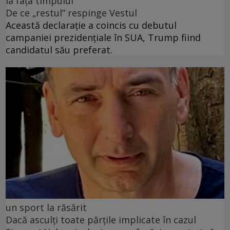
la fața timpului
De ce „restul” respinge Vestul
Această declarație a coincis cu debutul
campaniei prezidențiale în SUA, Trump fiind
candidatul său preferat.
un sport la răsărit
Dacă asculți toate părțile implicate în cazul