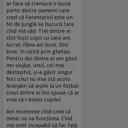
ar face să tremure o bună
parte dintre oamenii care
cred că Ferentariul este un
fel de junglă se bucură tare
cînd mă văd. Trei dintre ei
sînt foști copii cu care am
lucrat cîțiva ani buni. Sînt
bine, în vizită prin ghetou.
Pentru doi dintre ei am găsit
noi slujbe, unul, cel mai
deșteptuț, și-a găsit singur.
Nici unul nu mai stă acolo.
Aranjăm să ieșim la un fotbal.
Unul dintre ei îmi spune că ar
vrea să-i botez copilul.
Am momente cînd cred că
nimic nu va funcționa. Cînd
mă simt incapabil să fac față