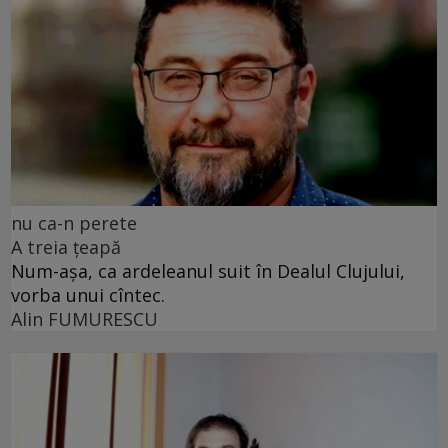
nu ca-n perete
A treia țeapă
Num-așa, ca ardeleanul suit în Dealul Clujului,
vorba unui cîntec.
Alin FUMURESCU