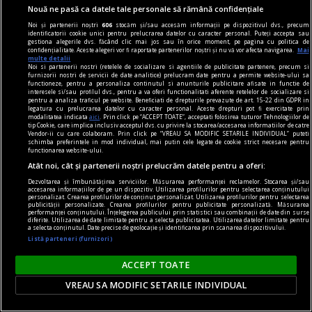
oricine mai simte românește nu poate să nu
Nouă ne pasă ca datele tale personale să rămână confidențiale
simtă o înaltă emoție gîndindu-se la el.
Noi și partenerii noștri
606
stocăm și/sau accesăm informații pe dispozitivul dvs., precum
identificatorii cookie unici pentru prelucrarea datelor cu caracter personal. Puteți accepta sau
Sever VOINESCU
gestiona alegerile dvs. făcând clic mai jos sau în orice moment, pe pagina cu politica de
confidențialitate. Aceste alegeri vor fi raportate partenerilor noștri și nu vă vor afecta navigarea.
Mai
multe detalii
Noi si partenerii nostri (retelele de socializare si agentiile de publicitate partenere, precum si
furnizorii nostri de servicii de date analitice) prelucram date pentru a permite website-ului sa
functioneze, pentru a personaliza continutul si anunturile publicitare afisate in functie de
interesele si/sau profilul dvs., pentru a va oferi functionalitati aferente retelelor de socializare si
pentru a analiza traficul pe website. Beneficiati de drepturile prevazute de art. 15-22 din GDPR in
legatura cu prelucrarea datelor cu caracter personal. Aceste drepturi pot fi exercitate prin
modalitatea indicata
aici
. Prin click pe “ACCEPT TOATE”, acceptati folosirea tuturor Tehnologiilor de
tip Cookie, care implica inclusiv acceptul dvs. cu privire la stocarea/accesarea informatiilor de catre
Vendor-ii cu care colaboram. Prin click pe “VREAU SA MODIFIC SETARILE INDIVIDUAL” puteti
schimba preferintele in mod individual, mai putin cele legate de cookie strict necesare pentru
functionarea website-ului.
Atât noi, cât și partenerii noștri prelucrăm datele pentru a oferi:
Dezvoltarea și îmbunătățirea serviciilor. Măsurarea performanței reclamelor. Stocarea și/sau
accesarea informațiilor de pe un dispozitiv. Utilizarea profilurilor pentru selectarea conținutului
personalizat. Crearea profilurilor de conținut personalizat. Utilizarea profilurilor pentru selectarea
publicității personalizate. Crearea profilurilor pentru publicitate personalizată. Măsurarea
performanței conținutului. Înțelegerea publicului prin statistici sau combinații de date din surse
diferite. Utilizarea de date limitate pentru a selecta publicitatea. Utilizarea datelor limitate pentru
a selecta conținutul. Date precise de geolocație și identificarea prin scanarea dispozitivului.
Listă parteneri (furnizori)
accent pe istorie
ACCEPT TOATE
Lech Walesa, din istorie și din prezent
VREAU SA MODIFIC SETARILE INDIVIDUAL
Stocul pare limitat, istoria continuă.
Mihaela SIMINA