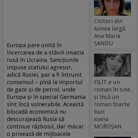
Cititori din
lumea largă
Ana Maria
SANDU
Europa pare unită în
încercarea de a stăvili invazia
rusă în Ucraina. Sancțiunile
impuse statului agresor,
adică Rusiei, par a fi întrunit
FILIT e un
consensul – pînă la importul
roman în sine...
de gaze și de petrol, unde
și încă un
Europa și în special Germania
roman foarte
sînt încă vulnerabile. Această
bun
blocadă economică nu
Ioana
descurajează Rusia să
MOROȘAN
continue războiul, dar măcar
o privează de mijloacele