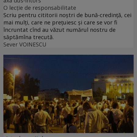
axa dus-întors
O lecție de responsabilitate
Scriu pentru cititorii noștri de bună-credință, cei
mai mulți, care ne prețuiesc și care se vor fi
încruntat cînd au văzut numărul nostru de
săptămîna trecută.
Sever VOINESCU