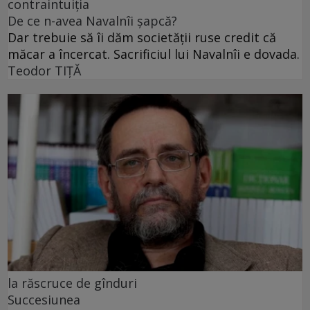
contraintuiția
De ce n-avea Navalnîi șapcă?
Dar trebuie să îi dăm societății ruse credit că
măcar a încercat. Sacrificiul lui Navalnîi e dovada.
Teodor TIŢĂ
la răscruce de gînduri
Succesiunea