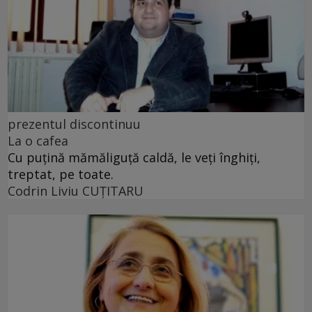
prezentul discontinuu
La o cafea
Cu puţină mămăliguţă caldă, le veţi înghiţi,
treptat, pe toate.
Codrin Liviu CUŢITARU