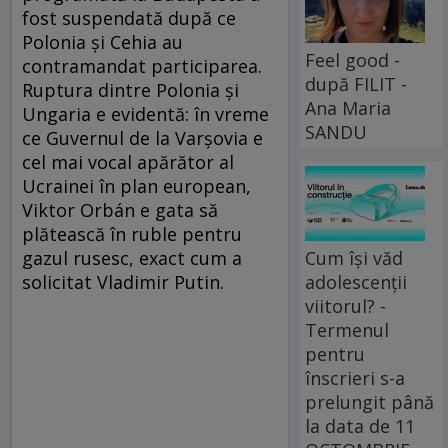
fost suspendată după ce
Polonia și Cehia au
Feel good -
contramandat participarea.
după FILIT -
Ruptura dintre Polonia și
Ana Maria
Ungaria e evidentă: în vreme
SANDU
ce Guvernul de la Varșovia e
cel mai vocal apărător al
Ucrainei în plan european,
Viktor Orbán e gata să
plătească în ruble pentru
Cum își văd
gazul rusesc, exact cum a
adolescenții
solicitat Vladimir Putin.
viitorul? -
Termenul
pentru
înscrieri s-a
prelungit până
la data de 11