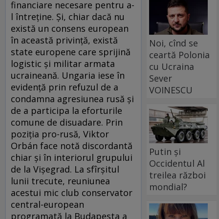
financiare necesare pentru a-
l întreține. Și, chiar dacă nu
există un consens european
în această privință, există
Noi, cînd se
state europene care sprijină
ceartă Polonia
logistic și militar armata
cu Ucraina
ucraineană. Ungaria iese în
Sever
evidență prin refuzul de a
VOINESCU
condamna agresiunea rusă și
de a participa la eforturile
comune de disuadare. Prin
poziția pro-rusă, Viktor
Orbán face notă discordantă
Putin și
chiar și în interiorul grupului
Occidentul Al
de la Vișegrad. La sfîrșitul
treilea război
lunii trecute, reuniunea
mondial?
acestui mic club conservator
central-european
programată la Budapesta a