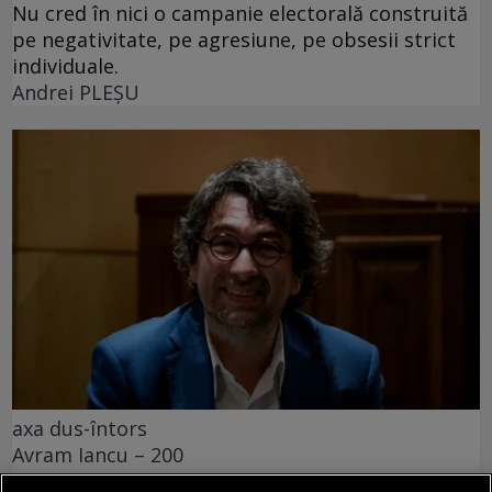
Nu cred în nici o campanie electorală construită
pe negativitate, pe agresiune, pe obsesii strict
individuale.
Andrei PLEŞU
axa dus-întors
Avram Iancu – 200
Și totuși, posteritatea lui este impresionantă și