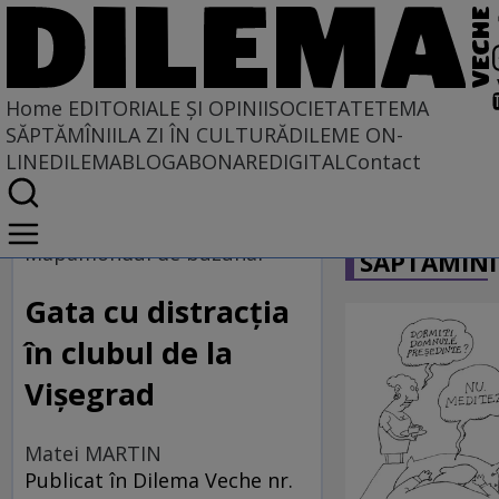
Home
EDITORIALE ȘI OPINII
SOCIETATE
TEMA
SĂPTĂMÎNII
LA ZI ÎN CULTURĂ
DILEME ON-
LINE
DILEMABLOG
ABONARE
DIGITAL
Contact
Home
CARICATU
EDITORIALE ȘI OPINII
Mapamondul de buzunar
SĂPTĂMÎNI
PE CE LUME TRĂIM
Gata cu distracția
în clubul de la
Vișegrad
Matei MARTIN
Publicat în Dilema Veche nr.