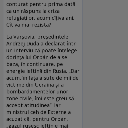
conturat pentru prima dată
ca un răspuns la criza
refugiaților, acum cîțiva ani.
Cît va mai rezista?
La Varșovia, președintele
Andrzej Duda a declarat într-
un interviu că poate înțelege
dorința lui Orbán de a se
baza, în continuare, pe
energie ieftină din Rusia. „Dar
acum, în fața a sute de mii de
victime din Ucraina și a
bombardamentelor unor
zone civile, îmi este greu să
accept atitudinea”. Iar
ministrul ceh de Externe a
acuzat că, pentru Orbán,
„gazul rusesc ieftin e mai