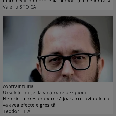
mare decît bolboroseala hipnotică a ideilor false.
Valeriu STOICA
contraintuiția
Ursulețul mișel la vînătoare de spioni
Nefericita presupunere că joaca cu cuvintele nu
va avea efecte e greșită.
Teodor TIŢĂ