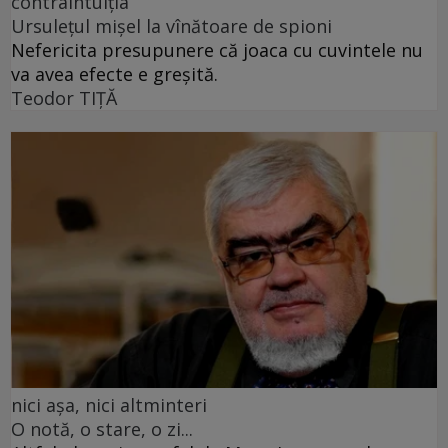
contraintuiția
Ursulețul mișel la vînătoare de spioni
Nefericita presupunere că joaca cu cuvintele nu
va avea efecte e greșită.
Teodor TIŢĂ
nici așa, nici altminteri
O notă, o stare, o zi...