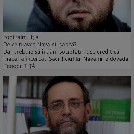
contraintuiția
De ce n-avea Navalnîi șapcă?
Dar trebuie să îi dăm societății ruse credit că
măcar a încercat. Sacrificiul lui Navalnîi e dovada.
Teodor TIŢĂ