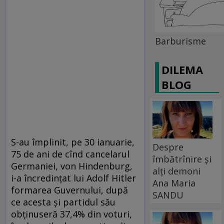
Barburisme
DILEMA
BLOG
S-au împlinit, pe 30 ianuarie,
Despre
75 de ani de cînd cancelarul
îmbătrînire și
Germaniei, von Hindenburg,
alți demoni
i-a încredinţat lui Adolf Hitler
Ana Maria
formarea Guvernului, după
SANDU
ce acesta şi partidul său
obţinuseră 37,4% din voturi,