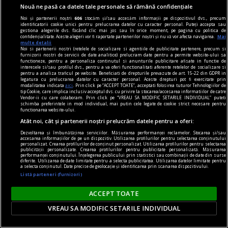
Nouă ne pasă ca datele tale personale să rămână confidențiale
acces gratuit pe viață.
Noi și partenerii noștri
606
stocăm și/sau accesăm informații pe dispozitivul dvs., precum
identificatorii cookie unici pentru prelucrarea datelor cu caracter personal. Puteți accepta sau
gestiona alegerile dvs. făcând clic mai jos sau în orice moment, pe pagina cu politica de
confidențialitate. Aceste alegeri vor fi raportate partenerilor noștri și nu vă vor afecta navigarea.
Mai
multe detalii
Noi si partenerii nostri (retelele de socializare si agentiile de publicitate partenere, precum si
furnizorii nostri de servicii de date analitice) prelucram date pentru a permite website-ului sa
functioneze, pentru a personaliza continutul si anunturile publicitare afisate in functie de
interesele si/sau profilul dvs., pentru a va oferi functionalitati aferente retelelor de socializare si
pentru a analiza traficul pe website. Beneficiati de drepturile prevazute de art. 15-22 din GDPR in
legatura cu prelucrarea datelor cu caracter personal. Aceste drepturi pot fi exercitate prin
modalitatea indicata
aici
. Prin click pe “ACCEPT TOATE”, acceptati folosirea tuturor Tehnologiilor de
tip Cookie, care implica inclusiv acceptul dvs. cu privire la stocarea/accesarea informatiilor de catre
Vendor-ii cu care colaboram. Prin click pe “VREAU SA MODIFIC SETARILE INDIVIDUAL” puteti
schimba preferintele in mod individual, mai putin cele legate de cookie strict necesare pentru
functionarea website-ului.
Atât noi, cât și partenerii noștri prelucrăm datele pentru a oferi:
Dezvoltarea și îmbunătățirea serviciilor. Măsurarea performanței reclamelor. Stocarea și/sau
accesarea informațiilor de pe un dispozitiv. Utilizarea profilurilor pentru selectarea conținutului
personalizat. Crearea profilurilor de conținut personalizat. Utilizarea profilurilor pentru selectarea
publicității personalizate. Crearea profilurilor pentru publicitate personalizată. Măsurarea
performanței conținutului. Înțelegerea publicului prin statistici sau combinații de date din surse
diferite. Utilizarea de date limitate pentru a selecta publicitatea. Utilizarea datelor limitate pentru
Harry Kane va primi trofeul pentru cel mai bun
a selecta conținutul. Date precise de geolocație și identificarea prin scanarea dispozitivului.
Listă parteneri (furnizori)
marcator din Europa
Atacantul englez Harry Kane va primi luna
ACCEPT TOATE
aceasta „Gheata de Aur”, trofeul rezervat celui
VREAU SA MODIFIC SETARILE INDIVIDUAL
mai bun marcator din ligile europene de fotbal