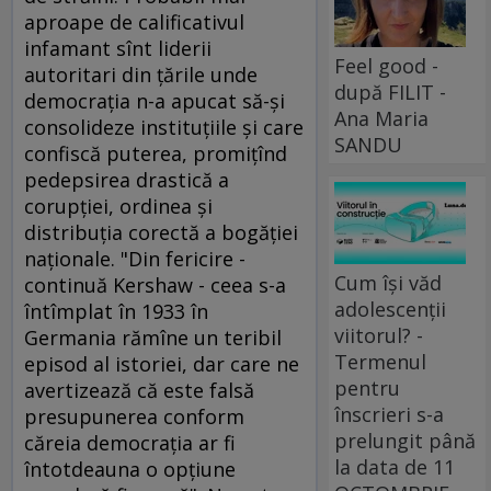
aproape de calificativul
infamant sînt liderii
Feel good -
autoritari din ţările unde
după FILIT -
democraţia n-a apucat să-şi
Ana Maria
consolideze instituţiile şi care
SANDU
confiscă puterea, promiţînd
pedepsirea drastică a
corupţiei, ordinea şi
distribuţia corectă a bogăţiei
naţionale. "Din fericire -
Cum își văd
continuă Kershaw - ceea s-a
adolescenții
întîmplat în 1933 în
viitorul? -
Germania rămîne un teribil
Termenul
episod al istoriei, dar care ne
pentru
avertizează că este falsă
înscrieri s-a
presupunerea conform
prelungit până
căreia democraţia ar fi
la data de 11
întotdeauna o opţiune