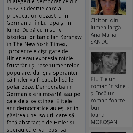
în alegerile democratice din
1932. O decizie care a
provocat un dezastru în
Cititori din
Germania, în Europa şi în
lumea largă
lume. După cum scrie
Ana Maria
istoricul britanic Ian Kershaw
SANDU
în The New York Times,
"procentele cîştigate de
Hitler erau expresia mîniei,
frustrării şi resentimentelor
populare, dar şi a speranţei
FILIT e un
că Hitler va fi capabil să le
roman în sine...
polarizeze. Democraţia în
și încă un
Germania era moartă sau pe
roman foarte
cale de a se stinge. Elitele
bun
antidemocratice au eşuat în
Ioana
găsirea unei soluţii care să
MOROȘAN
facă abstracţie de Hitler şi
sperau că el va reuşi să