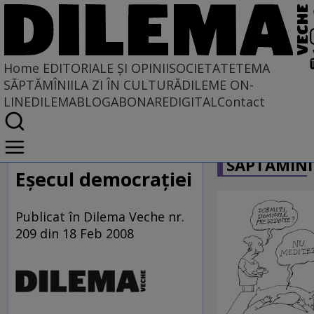
Home
EDITORIALE ȘI OPINII
SOCIETATE
TEMA
SĂPTĂMÎNII
LA ZI ÎN CULTURĂ
DILEME ON-
LINE
DILEMABLOG
ABONARE
DIGITAL
Contact
Home
CARICATU
EDITORIALE ȘI OPINII
SĂPTĂMÎNI
PE CE LUME TRĂIM
Eşecul democraţiei
Publicat în Dilema Veche nr.
209 din 18 Feb 2008