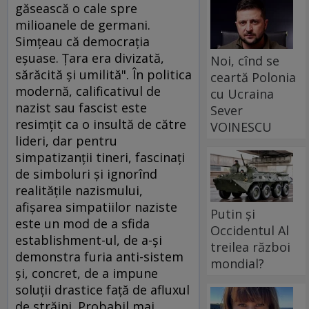
găsească o cale spre
milioanele de germani.
Simţeau că democraţia
eşuase. Ţara era divizată,
Noi, cînd se
sărăcită şi umilită". În politica
ceartă Polonia
modernă, calificativul de
cu Ucraina
nazist sau fascist este
Sever
resimţit ca o insultă de către
VOINESCU
lideri, dar pentru
simpatizanţii tineri, fascinaţi
de simboluri şi ignorînd
realităţile nazismului,
afişarea simpatiilor naziste
Putin și
este un mod de a sfida
Occidentul Al
establishment-ul, de a-şi
treilea război
demonstra furia anti-sistem
mondial?
şi, concret, de a impune
soluţii drastice faţă de afluxul
de străini. Probabil mai