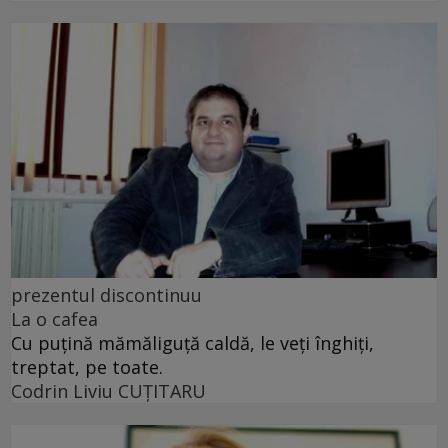
prezentul discontinuu
La o cafea
Cu puţină mămăliguţă caldă, le veţi înghiţi,
treptat, pe toate.
Codrin Liviu CUŢITARU