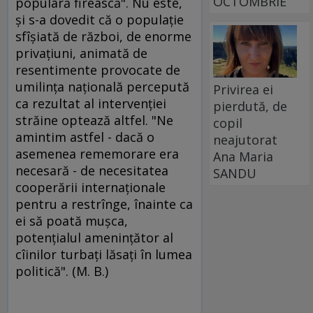
OCTOMBRIE
populară firească". Nu este,
şi s-a dovedit că o populaţie
sfîşiată de război, de enorme
privaţiuni, animată de
resentimente provocate de
umilinţa naţională percepută
Privirea ei
ca rezultat al intervenţiei
pierdută, de
străine optează altfel. "Ne
copil
amintim astfel - dacă o
neajutorat
asemenea rememorare era
Ana Maria
necesară - de necesitatea
SANDU
cooperării internaţionale
pentru a restrînge, înainte ca
ei să poată muşca,
potenţialul ameninţător al
cîinilor turbaţi lăsaţi în lumea
politică". (M. B.)