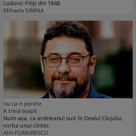
Ludovic-Filip din 1848.
Mihaela SIMINA
nu ca-n perete
A treia țeapă
Num-așa, ca ardeleanul suit în Dealul Clujului,
vorba unui cîntec.
Alin FUMURESCU