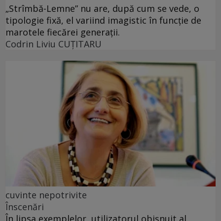
„Strîmbă-Lemne” nu are, după cum se vede, o
tipologie fixă, el variind imagistic în funcţie de
marotele fiecărei generaţii.
Codrin Liviu CUŢITARU
cuvinte nepotrivite
Înscenări
În lipsa exemplelor, utilizatorul obișnuit al