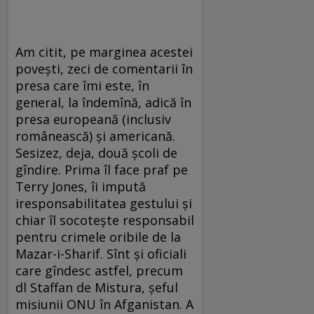
Am citit, pe marginea acestei
poveşti, zeci de comentarii în
presa care îmi este, în
general, la îndemînă, adică în
presa europeană (inclusiv
românească) şi americană.
Sesizez, deja, două şcoli de
gîndire. Prima îl face praf pe
Terry Jones, îi impută
iresponsabilitatea gestului şi
chiar îl socoteşte responsabil
pentru crimele oribile de la
Mazar-i-Sharif. Sînt şi oficiali
care gîndesc astfel, precum
dl Staffan de Mistura, şeful
misiunii ONU în Afganistan. A