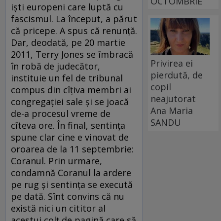
OCTOMBRIE
işti europeni care luptă cu
fascismul. La început, a părut
că pricepe. A spus că renunţă.
Dar, deodată, pe 20 martie
2011, Terry Jones se îmbracă
Privirea ei
în robă de judecător,
pierdută, de
instituie un fel de tribunal
copil
compus din cîţiva membri ai
neajutorat
congregaţiei sale şi se joacă
Ana Maria
de-a procesul vreme de
SANDU
cîteva ore. În final, sentinţa
spune clar cine e vinovat de
oroarea de la 11 septembrie:
Coranul. Prin urmare,
condamnă Coranul la ardere
pe rug şi sentinţa se execută
pe dată. Sînt convins că nu
există nici un cititor al
acestui colţ de pagină care să