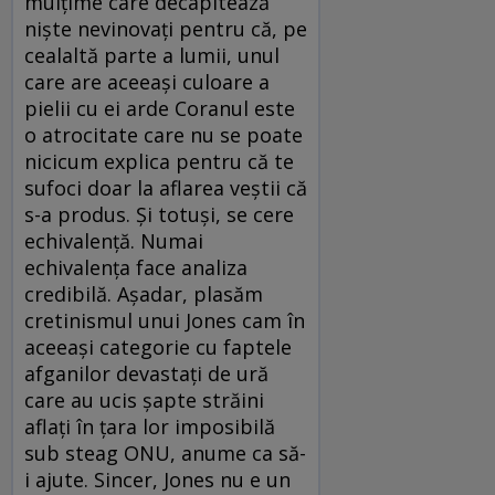
mulţime care decapitează
nişte nevinovaţi pentru că, pe
cealaltă parte a lumii, unul
care are aceeaşi culoare a
pielii cu ei arde Coranul este
o atrocitate care nu se poate
nicicum explica pentru că te
sufoci doar la aflarea veştii că
s-a produs. Şi totuşi, se cere
echivalenţă. Numai
echivalenţa face analiza
credibilă. Aşadar, plasăm
cretinismul unui Jones cam în
aceeaşi categorie cu faptele
afganilor devastaţi de ură
care au ucis şapte străini
aflaţi în ţara lor imposibilă
sub steag ONU, anume ca să-
i ajute. Sincer, Jones nu e un