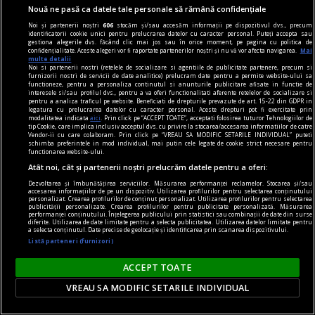
Nouă ne pasă ca datele tale personale să rămână confidențiale
Noi și partenerii noștri
606
stocăm și/sau accesăm informații pe dispozitivul dvs., precum
identificatorii cookie unici pentru prelucrarea datelor cu caracter personal. Puteți accepta sau
gestiona alegerile dvs. făcând clic mai jos sau în orice moment, pe pagina cu politica de
confidențialitate. Aceste alegeri vor fi raportate partenerilor noștri și nu vă vor afecta navigarea.
Mai
multe detalii
Noi si partenerii nostri (retelele de socializare si agentiile de publicitate partenere, precum si
furnizorii nostri de servicii de date analitice) prelucram date pentru a permite website-ului sa
functioneze, pentru a personaliza continutul si anunturile publicitare afisate in functie de
interesele si/sau profilul dvs., pentru a va oferi functionalitati aferente retelelor de socializare si
pentru a analiza traficul pe website. Beneficiati de drepturile prevazute de art. 15-22 din GDPR in
legatura cu prelucrarea datelor cu caracter personal. Aceste drepturi pot fi exercitate prin
modalitatea indicata
aici
. Prin click pe “ACCEPT TOATE”, acceptati folosirea tuturor Tehnologiilor de
tip Cookie, care implica inclusiv acceptul dvs. cu privire la stocarea/accesarea informatiilor de catre
Vendor-ii cu care colaboram. Prin click pe “VREAU SA MODIFIC SETARILE INDIVIDUAL” puteti
schimba preferintele in mod individual, mai putin cele legate de cookie strict necesare pentru
functionarea website-ului.
Atât noi, cât și partenerii noștri prelucrăm datele pentru a oferi:
Dezvoltarea și îmbunătățirea serviciilor. Măsurarea performanței reclamelor. Stocarea și/sau
accesarea informațiilor de pe un dispozitiv. Utilizarea profilurilor pentru selectarea conținutului
personalizat. Crearea profilurilor de conținut personalizat. Utilizarea profilurilor pentru selectarea
publicității personalizate. Crearea profilurilor pentru publicitate personalizată. Măsurarea
nici așa, nici altminteri
performanței conținutului. Înțelegerea publicului prin statistici sau combinații de date din surse
diferite. Utilizarea de date limitate pentru a selecta publicitatea. Utilizarea datelor limitate pentru
Cum trebuie să fie un președinte
a selecta conținutul. Date precise de geolocație și identificarea prin scanarea dispozitivului.
Listă parteneri (furnizori)
Nu cred în nici o campanie electorală construită
pe negativitate, pe agresiune, pe obsesii strict
ACCEPT TOATE
individuale.
VREAU SA MODIFIC SETARILE INDIVIDUAL
Andrei PLEŞU