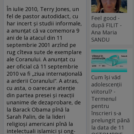
În iulie 2010, Terry Jones, un
fel de pastor autodidact, cu
Feel good -
har incert şi studii informale,
după FILIT -
a anunţat că va comemora 9
Ana Maria
ani de la atacul din 11
SANDU
septembrie 2001 arzînd pe
rug cîteva sute de exemplare
ale Coranului. A anunţat cu
aer oficial că 11 septembrie
2010 va fi „ziua internaţională
Cum își văd
a arderii Coranului“. A atras,
adolescenții
cu asta, o oarecare atenţie
viitorul? -
din partea presei şi reacţii
Termenul
unanime de dezaprobare, de
pentru
la Barack Obama pînă la
înscrieri s-a
Sarah Palin, de la lideri
prelungit până
religioşi americani pînă la
la data de 11
intelectuali islamici şi ong-