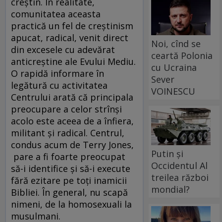
creştin. În realitate,
comunitatea aceasta
practică un fel de creştinism
apucat, radical, venit direct
Noi, cînd se
din excesele cu adevărat
ceartă Polonia
anticreştine ale Evului Mediu.
cu Ucraina
O rapidă informare în
Sever
legătură cu activitatea
VOINESCU
Centrului arată că principala
preocupare a celor strînşi
acolo este aceea de a înfiera,
militant şi radical. Centrul,
condus acum de Terry Jones,
Putin și
pare a fi foarte preocupat
Occidentul Al
să-i identifice şi să-i execute
treilea război
fără ezitare pe toţi inamicii
mondial?
Bibliei. În general, nu scapă
nimeni, de la homosexuali la
musulmani.