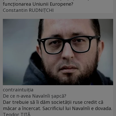
funcționarea Uniunii Europene?
Constantin RUDNIŢCHI
contraintuiția
De ce n-avea Navalnîi șapcă?
Dar trebuie să îi dăm societății ruse credit că
măcar a încercat. Sacrificiul lui Navalnîi e dovada.
Teodor TIŢĂ