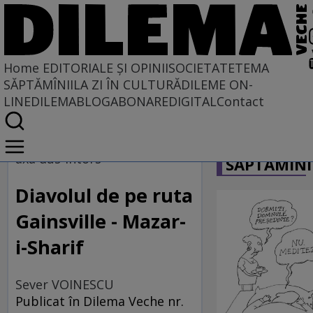
Home
EDITORIALE ȘI OPINII
SOCIETATE
TEMA
SĂPTĂMÎNII
LA ZI ÎN CULTURĂ
DILEME ON-
LINE
DILEMABLOG
ABONARE
DIGITAL
Contact
Home
CARICATU
EDITORIALE ȘI OPINII
axa dus-întors
SĂPTĂMÎNI
PE CE LUME TRĂIM
Diavolul de pe ruta
Gainsville - Mazar-
i-Sharif
Sever VOINESCU
Publicat în Dilema Veche nr.