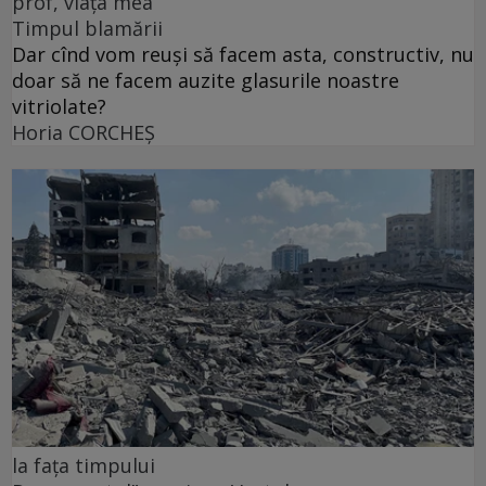
prof, viața mea
Timpul blamării
Dar cînd vom reuși să facem asta, constructiv, nu
doar să ne facem auzite glasurile noastre
vitriolate?
Horia CORCHEŞ
la fața timpului