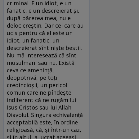
criminal. E un idiot, e un
fanatic, e un descreierat şi,
după părerea mea, nu e
deloc creştin. Dar cei care au
ucis pentru că el este un
idiot, un fanatic, un
descreierat sînt nişte bestii.
Nu mă interesează că sînt
musulmani sau nu. Există
ceva ce ameninţă,
deopotrivă, pe toţi
credincioşii, un pericol
comun care ne pîndeşte,
indiferent că ne rugăm lui
Isus Cristos sau lui Allah:
Diavolul. Singura echivalenţă
acceptabilă este, în ordine
religioasă, că, şi într-un caz,
şi în altul, a lucrat aceeaşi