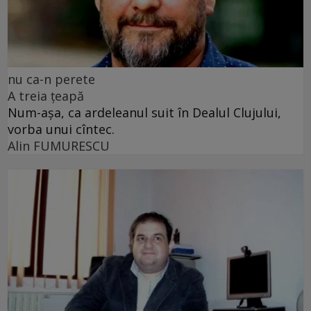
nu ca-n perete
A treia țeapă
Num-așa, ca ardeleanul suit în Dealul Clujului,
vorba unui cîntec.
Alin FUMURESCU