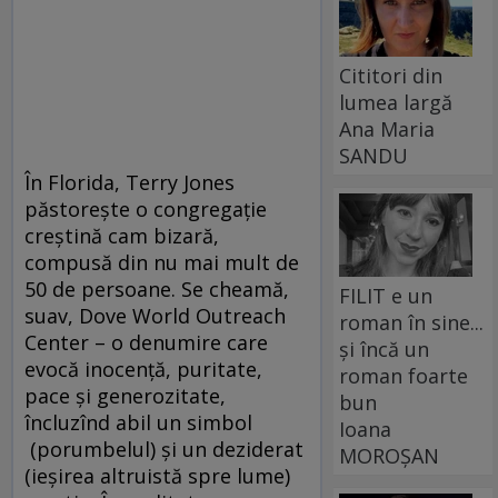
Cititori din
lumea largă
Ana Maria
SANDU
În Florida, Terry Jones
păstoreşte o congregaţie
creştină cam bizară,
compusă din nu mai mult de
50 de persoane. Se cheamă,
FILIT e un
suav, Dove World Outreach
roman în sine...
Center – o denumire care
și încă un
evocă inocenţă, puritate,
roman foarte
pace şi generozitate,
bun
încluzînd abil un simbol
Ioana
(porumbelul) şi un deziderat
MOROȘAN
(ieşirea altruistă spre lume)