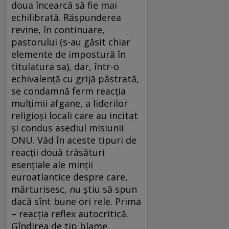
doua încearcă să fie mai
echilibrată. Răspunderea
revine, în continuare,
pastorului (s-au găsit chiar
elemente de impostură în
titulatura sa), dar, într-o
echivalenţă cu grijă păstrată,
se condamnă ferm reacţia
mulţimii afgane, a liderilor
religioşi locali care au incitat
şi condus asediul misiunii
ONU. Văd în aceste tipuri de
reacţii două trăsături
esenţiale ale minţii
euroatlantice despre care,
mărturisesc, nu ştiu să spun
dacă sînt bune ori rele. Prima
– reacţia reflex autocritică.
Gîndirea de tip blame