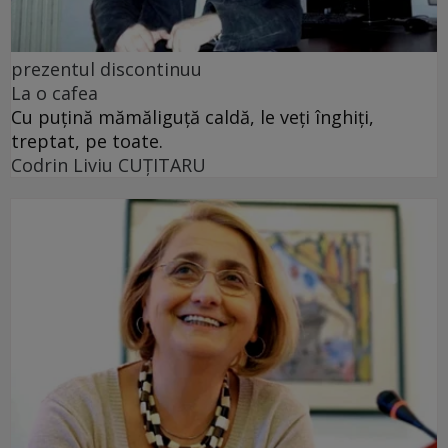
prezentul discontinuu
La o cafea
Cu puţină mămăliguţă caldă, le veţi înghiţi,
treptat, pe toate.
Codrin Liviu CUŢITARU