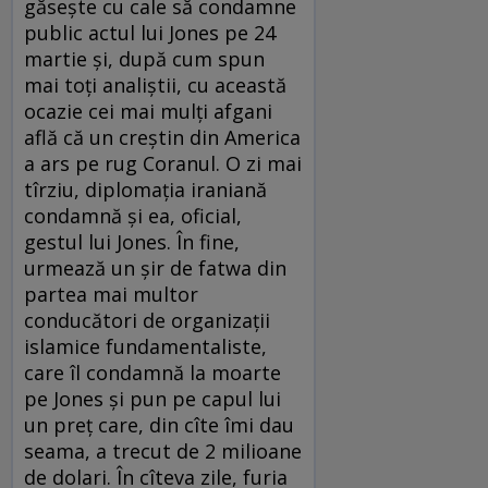
găseşte cu cale să condamne
public actul lui Jones pe 24
martie şi, după cum spun
mai toţi analiştii, cu această
ocazie cei mai mulţi afgani
află că un creştin din America
a ars pe rug Coranul. O zi mai
tîrziu, diplomaţia iraniană
condamnă şi ea, oficial,
gestul lui Jones. În fine,
urmează un şir de fatwa din
partea mai multor
conducători de organizaţii
islamice fundamentaliste,
care îl condamnă la moarte
pe Jones şi pun pe capul lui
un preţ care, din cîte îmi dau
seama, a trecut de 2 milioane
de dolari. În cîteva zile, furia