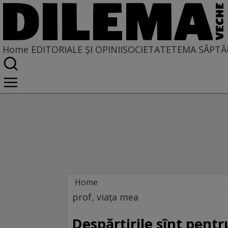
Home
EDITORIALE ȘI OPINII
SOCIETATE
TEMA SĂPTĂ
Home
EDITORIALE ȘI OPINII
prof, viața mea
PE CE LUME TRĂIM
Despărțirile sînt pentr