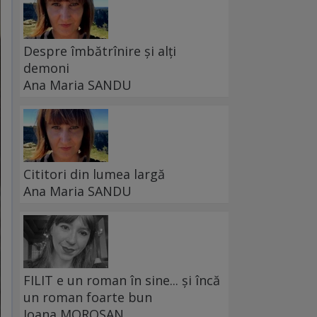
Despre îmbătrînire și alți
demoni
Ana Maria SANDU
Cititori din lumea largă
Ana Maria SANDU
FILIT e un roman în sine... și încă
un roman foarte bun
Ioana MOROȘAN