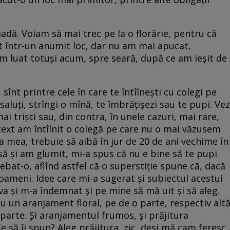
adă. Voiam să mai trec pe la o florărie, pentru că
 într-un anumit loc, dar nu am mai apucat,
am luat totuși acum, spre seară, după ce am ieșit de
sînt printre cele în care te întîlnești cu colegi pe
 saluți, strîngi o mînă, te îmbrățișezi sau te pupi. Vez
mai triști sau, din contra, în unele cazuri, mai rare,
ontext am întîlnit o colegă pe care nu o mai văzusem
 mea, trebuie să aibă în jur de 20 de ani vechime în
 și am glumit, mi-a spus că nu e bine să te pupi
bat-o, aflînd astfel că o superstiție spune că, dacă
oameni. Idee care mi-a sugerat și subiectul acestui
eva și m-a îndemnat și pe mine să mă uit și să aleg.
u un aranjament floral, pe de o parte, respectiv alt
 parte. Și aranjamentul frumos, și prăjitura
e să îi spun? Aleg prăjitura, zic, deși mă cam feresc