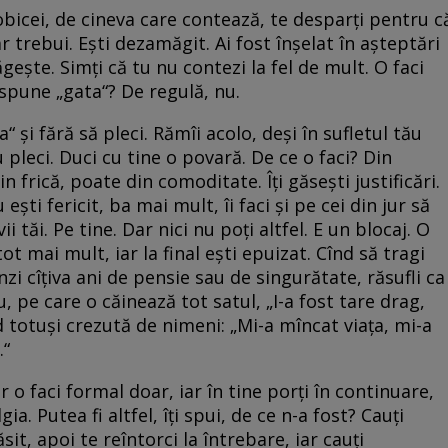
 obicei, de cineva care contează, te desparți pentru c
 trebui. Ești dezamăgit. Ai fost înșelat în așteptări
gește. Simți că tu nu contezi la fel de mult. O faci
 spune „gata“? De regulă, nu.
“ și fără să pleci. Rămîi acolo, deși în sufletul tău
 pleci. Duci cu tine o povară. De ce o faci? Din
din frică, poate din comoditate. Îți găsești justificări.
ști fericit, ba mai mult, îi faci și pe cei din jur să
ii tăi. Pe tine. Dar nici nu poți altfel. E un blocaj. O
ot mai mult, iar la final ești epuizat. Cînd să tragi
nzi cîțiva ani de pensie sau de singurătate, răsufli ca
 pe care o căinează tot satul, „I-a fost tare drag,
 totuși crezută de nimeni: „Mi-a mîncat viața, mi-a
…“
r o faci formal doar, iar în tine porți în continuare,
a. Putea fi altfel, îți spui, de ce n-a fost? Cauți
sit, apoi te reîntorci la întrebare, iar cauți