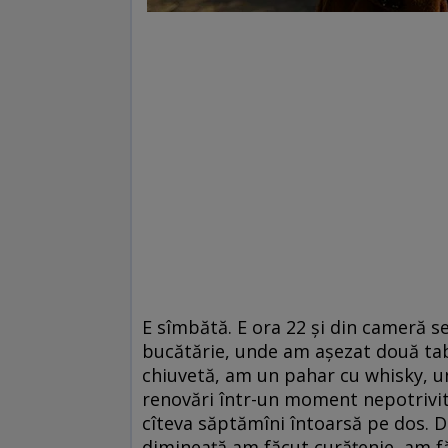
E sîmbătă. E ora 22 și din cameră s
bucătărie, unde am așezat două tabur
chiuvetă, am un pahar cu whisky, un
renovări într-un moment nepotrivit,
cîteva săptămîni întoarsă pe dos. De
dimineață am făcut curățenie, am făc