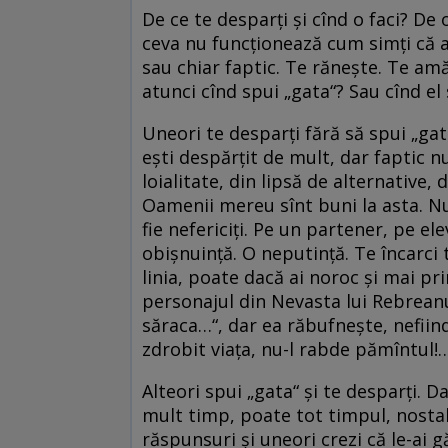
De ce te desparți și cînd o faci? De
ceva nu funcționează cum simți că ar
sau chiar faptic. Te rănește. Te amă
atunci cînd spui „gata“? Sau cînd el
Uneori te desparți fără să spui „gata
ești despărțit de mult, dar faptic nu
loialitate, din lipsă de alternative, 
Oamenii mereu sînt buni la asta. Nu e
fie nefericiți. Pe un partener, pe elev
obișnuință. O neputință. Te încarci t
linia, poate dacă ai noroc și mai pri
personajul din Nevasta lui Rebreanu,
săraca…“, dar ea răbufnește, nefiind
zdrobit viața, nu-l rabde pămîntul!
Alteori spui „gata“ și te desparți. Da
mult timp, poate tot timpul, nostalgi
răspunsuri și uneori crezi că le-ai gă