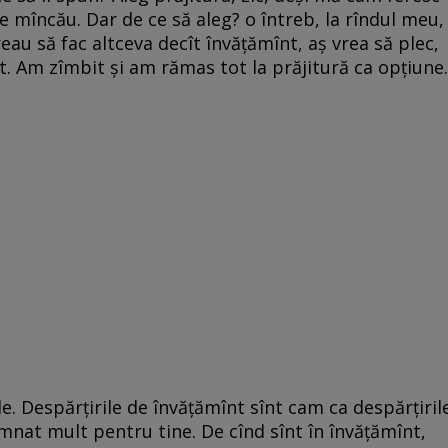
re mîncău. Dar de ce să aleg? o întreb, la rîndul meu,
reau să fac altceva decît învățămînt, aș vrea să plec,
ăt. Am zîmbit și am rămas tot la prăjitură ca opțiune.
le. Despărțirile de învățămînt sînt cam ca despărțiril
emnat mult pentru tine. De cînd sînt în învățămînt,