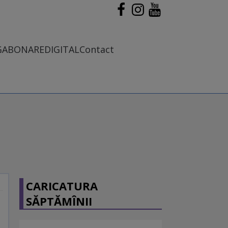
G
ABONARE
DIGITAL
Contact
CARICATURA
SĂPTĂMÎNII