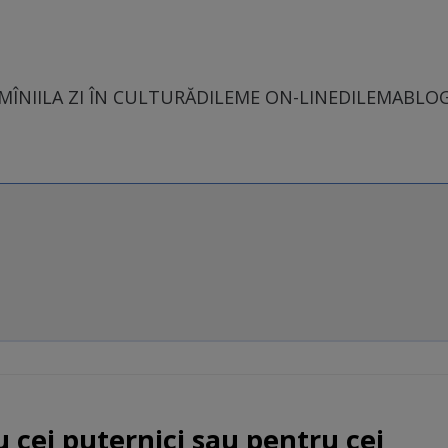
MÎNII
LA ZI ÎN CULTURĂ
DILEME ON-LINE
DILEMABLO
u cei puternici sau pentru cei