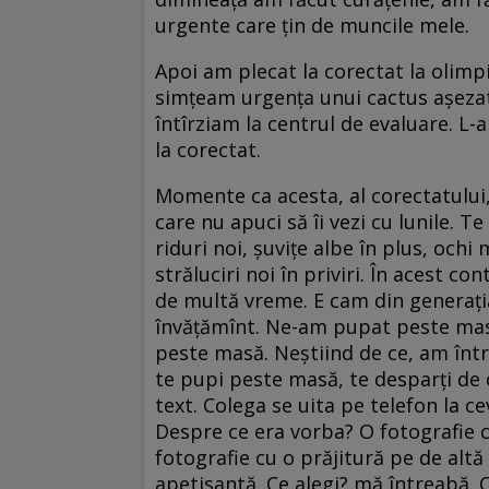
urgente care țin de muncile mele.
Apoi am plecat la corectat la olimpi
simțeam urgența unui cactus așezat
întîrziam la centrul de evaluare. L-
la corectat.
Momente ca acesta, al corectatului, 
care nu apuci să îi vezi cu lunile. Te
riduri noi, șuvițe albe în plus, ochi 
străluciri noi în priviri. În acest c
de multă vreme. E cam din generația
învățămînt. Ne-am pupat peste masă
peste masă. Neștiind de ce, am între
te pupi peste masă, te desparți de 
text. Colega se uita pe telefon la c
Despre ce era vorba? O fotografie c
fotografie cu o prăjitură pe de altă
apetisantă. Ce alegi? mă întreabă. C