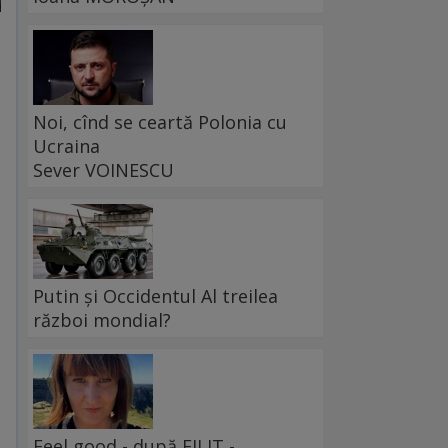
Noi, cînd se ceartă Polonia cu
Ucraina
Sever VOINESCU
Putin și Occidentul Al treilea
război mondial?
Feel good - după FILIT -