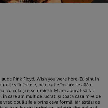
e aude Pink Floyd, Wish you were here. Eu sînt în
ete și între ele, pe o cutie în care se află o
ul cu cola și o scrumieră. M-am apucat să fac
 în care am mult de lucrat, și toată casa mi-e de
 vreo două zile a prins ceva formă, iar astăzi de
ut-o un loc mai primitor, printre alte obligații