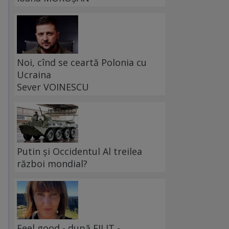
Noi, cînd se ceartă Polonia cu
Ucraina
Sever VOINESCU
Putin și Occidentul Al treilea
război mondial?
Feel good - după FILIT -