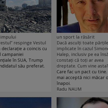
 timpului
un sport la răsărit
restul” respinge Vestul
Dacă asculți toate părțil
 declarație a coincis cu
implicate în cazul Simon
l campaniei
Halep, inclusiv pe ea însă
nțiale în SUA, Trump
constați că toți ar avea
andidatul său preferat.
dreptate. Cum vine asta
Care fac un pact cu tine.
mai acceptă nici măcar o
înapoi.
Radu NAUM