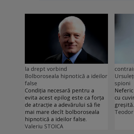
la drept vorbind
contrai
Bolboroseala hipnotică a ideilor
Ursuleț
false
spioni
Condiția necesară pentru a
Neferic
evita acest epilog este ca forța
cu cuvi
de atracție a adevărului să fie
greșită.
mai mare decît bolboroseala
Teodor
hipnotică a ideilor false.
Valeriu STOICA