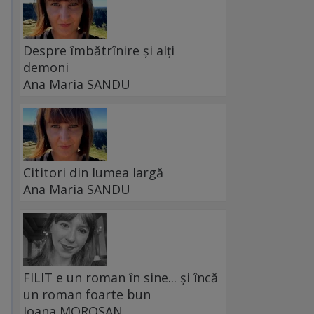
Despre îmbătrînire și alți
demoni
Ana Maria SANDU
Cititori din lumea largă
Ana Maria SANDU
FILIT e un roman în sine... și încă
un roman foarte bun
Ioana MOROȘAN