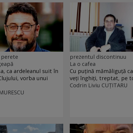
 perete
prezentul discontinuu
 țeapă
La o cafea
, ca ardeleanul suit în
Cu puţină mămăliguţă cal
Clujului, vorba unui
veţi înghiţi, treptat, pe t
Codrin Liviu CUŢITARU
UMURESCU