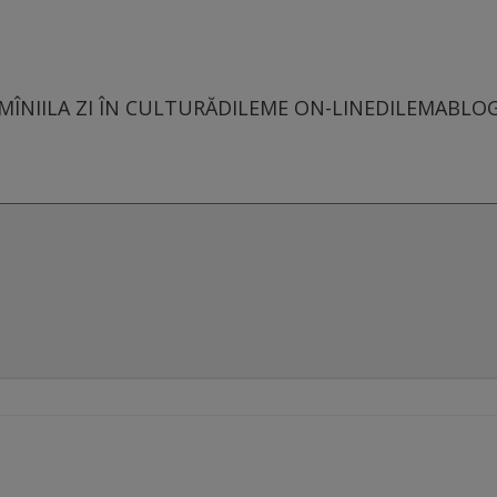
MÎNII
LA ZI ÎN CULTURĂ
DILEME ON-LINE
DILEMABLO