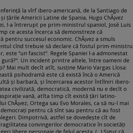
nferinţă la vîrf ibero-americană, de la Santiago de
şi ţările Americii Latine de Spania, Hugo ChÃ¡vez
, l-a întrerupt pe prim-ministrul spaniol, José Luis
timp ce acesta încerca să demonstreze că
gură pentru succesul economic. ChÃ¡vez a smuls
ntul cînd trebuie să declare că fostul prim-ministru
r, este "un fascist". Regele Spaniei l-a admonestat
n gură?". Un incident printre altele, între oameni de
 Mai mult decît atît, susţine Mario Vargas Llosa:
ceastă psihodramă este că există încă o Americă
tă şi barbară, şi încercarea acestor întîlniri ibero-
tea civilizată, democratică, modernă nu e decît o
spiraţie vană, atîta timp cît există ţări latino-
ui ChÃ¡vez, Ortega sau Evo Morales, ca să nu-l mai
democraţi pentru că sînt sau pentru că au fost
legeri. Dimpotrivă, astfel se dovedeşte cît de
fragilitatea convingerilor democratice în societăţi
eri libere personaje de felul acesta. (...) Sigur că