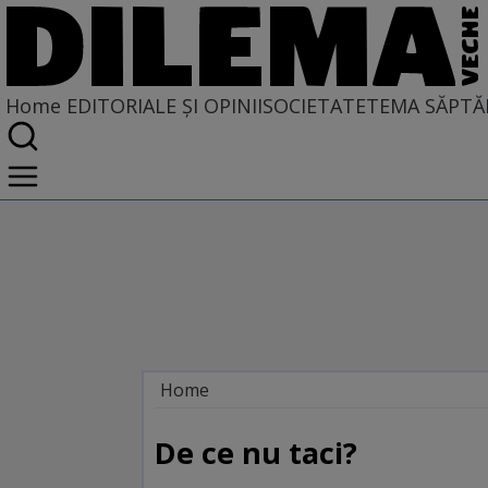
Home
EDITORIALE ȘI OPINII
SOCIETATE
TEMA SĂPTĂ
Home
EDITORIALE ȘI OPINII
PE CE LUME TRĂIM
De ce nu taci?