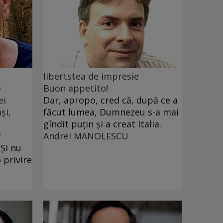
libertstea de impresie
e
Buon appetito!
ei
Dar, apropo, cred că, după ce a
și,
făcut lumea, Dumnezeu s-a mai
gîndit puțin și a creat Italia.
?
Andrei MANOLESCU
 Și nu
 privire