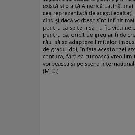
există şi o altă Americă Latină, mai
cea reprezentată de aceşti exaltaţi. 
cînd şi dacă vorbesc sînt infinit mai 
pentru că se tem să nu fie victimele
pentru că, oricît de greu ar fi de cre
rău, să se adapteze limitelor impuse
de gradul doi, în faţa acestor zei at
centură, fără să cunoască vreo limi
vorbească şi pe scena internaţională
(M. B.)