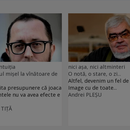
ntuiția
nici așa, nici altminteri
ul mișel la vînătoare de
O notă, o stare, o zi...
Altfel, devenim un fel d
ita presupunere că joaca
Image cu de toate...
ntele nu va avea efecte e
Andrei PLEŞU
 TIŢĂ