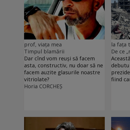
prof, viața mea
la fața
Timpul blamării
De ce „
Dar cînd vom reuși să facem
Această
asta, constructiv, nu doar să ne
debutu
facem auzite glasurile noastre
prezide
vitriolate?
fiind c
Horia CORCHEŞ