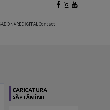
G
ABONARE
DIGITAL
Contact
CARICATURA
SĂPTĂMÎNII