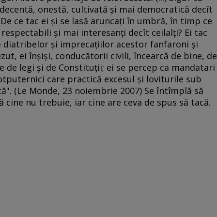
 decentă, onestă, cultivată şi mai democratică decît
De ce tac ei şi se lasă aruncaţi în umbră, în timp ce
respectabili şi mai interesanţi decît ceilalţi? Ei tac
 diatribelor şi imprecaţiilor acestor fanfaroni şi
zut, ei înşişi, conducătorii civili, încearcă de bine, de
 de legi şi de Constituţii; ei se percep ca mandatari
otputernici care practică excesul şi loviturile sub
tă". (Le Monde, 23 noiembrie 2007) Se întîmplă să
 cine nu trebuie, iar cine are ceva de spus să tacă.