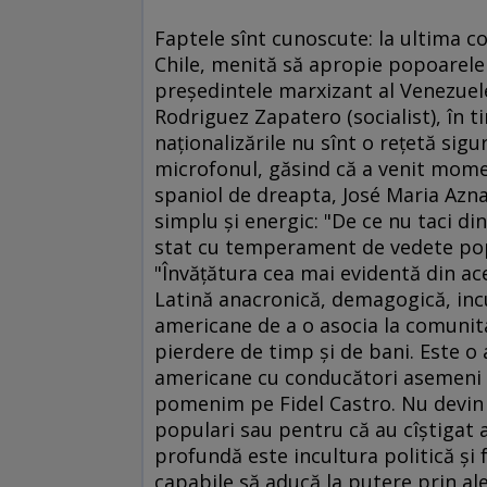
Faptele sînt cunoscute: la ultima co
Chile, menită să apropie popoarele 
preşedintele marxizant al Venezuelei
Rodriguez Zapatero (socialist), în 
naţionalizările nu sînt o reţetă si
microfonul, găsind că a venit mome
spaniol de dreapta, José Maria Azna
simplu şi energic: "De ce nu taci di
stat cu temperament de vedete pop?
"Învăţătura cea mai evidentă din a
Latină anacronică, demagogică, incul
americane de a o asocia la comunita
pierdere de timp şi de bani. Este o a
americane cu conducători asemeni l
pomenim pe Fidel Castro. Nu devin 
populari sau pentru că au cîştigat a
profundă este incultura politică şi 
capabile să aducă la putere prin aleg