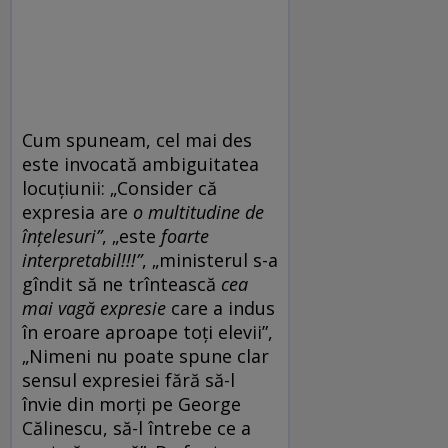
Cum spuneam, cel mai des
este invocată ambiguitatea
locuțiunii: „Consider că
expresia are
o multitudine de
înțelesuri”
, „este
foarte
interpretabil!!!”
,
„ministerul s-a
gîndit să ne trîntească
cea
mai vagă expresie
care a indus
în eroare aproape toți elevii”,
„Nimeni nu poate spune clar
sensul expresiei fără să-l
învie din morți pe George
Călinescu, să-l întrebe ce a