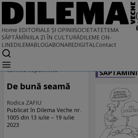
Home
EDITORIALE ȘI OPINII
SOCIETATE
TEMA
SĂPTĂMÎNII
LA ZI ÎN CULTURĂ
DILEME ON-
LINE
DILEMABLOG
ABONARE
DIGITAL
Contact
Home
CARICATU
EDITORIALE ȘI OPINII
cuvinte nepotrivite
SĂPTĂMÎNI
PE CE LUME TRĂIM
De bună seamă
Rodica ZAFIU
Publicat în Dilema Veche nr.
1005 din 13 iulie – 19 iulie
2023