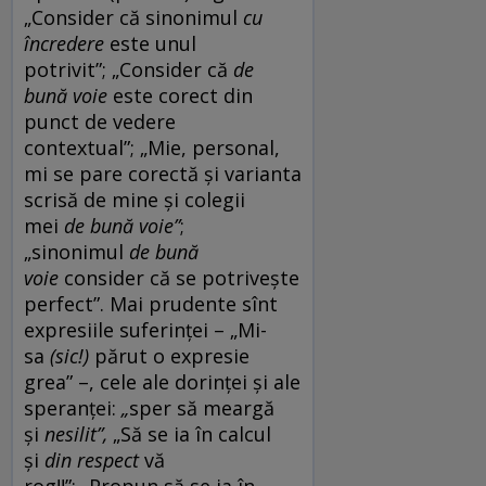
„Consider că sinonimul
cu
încredere
este unul
potrivit”;
„Consider că
de
bună voie
este corect din
punct de vedere
contextual”;
„Mie, personal,
mi se pare corectă și varianta
scrisă de mine și colegii
mei
de bună voie”
;
„sinonimul
de bună
voie
consider că se potrivește
perfect”. Mai prudente sînt
expresiile suferinței – „Mi-
sa
(sic!)
părut o expresie
grea” –, cele ale dorinței și ale
speranței:
„
sper să meargă
și
nesilit”,
„Să se ia în calcul
și
din respect
vă
rog!!”;
„Propun să se ia în