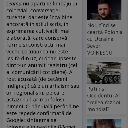
seamă
nu aparține limbajului
colocvial, conversației
curente, dar este încă bine
ancorată în stilul scris, în
Noi, cînd se
exprimarea cultivată, mai
ceartă Polonia
elaborată, care conservă
cu Ucraina
forme și construcții mai
Sever
vechi. Locuțiunea nu este
VOINESCU
ieșită din uz, ci doar lipsește
dintr-un anumit registru (cel
al comunicării cotidiene). A
fost acuzată (de cetățenii
indignați) că e un arhaism sau
Putin și
un regionalism, pe care
Occidentul Al
astăzi nu l-ar mai folosi
treilea război
nimeni. O bănuială perfidă ne
mondial?
este repede confirmată de
Google: sintagma se
folosește în paginile
Dilemei