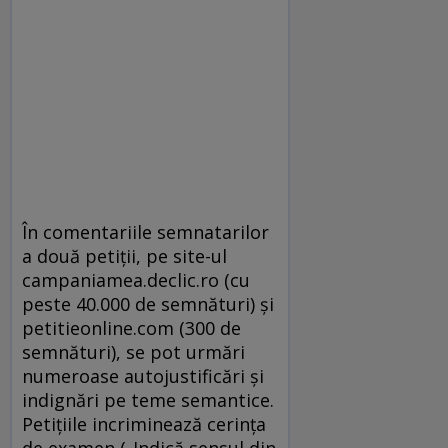
În comentariile semnatarilor
a două petiții, pe site-ul
campaniamea.declic.ro (cu
peste 40.000 de semnături) și
petitieonline.com (300 de
semnături),
se pot urmări
numeroase autojustificări și
indignări pe teme semantice.
Petițiile incriminează cerința
de examen („Indică sensul
din