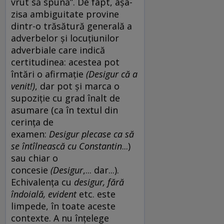
vrut să spună”. De fapt, așa-
zisa ambiguitate provine
dintr-o trăsătură generală a
adverbelor și locuțiunilor
adverbiale care indică
certitudinea: acestea pot
întări o afirmație
(Desigur că a
venit!)
, dar pot și marca o
supoziție cu grad înalt de
asumare (ca în textul din
cerința de
examen:
Desigur
plecase
ca să
se întîlnească cu Constantin
...)
sau chiar o
concesie
(Desigur
,... dar...).
Echivalența cu
desigur, fără
îndoială, evident
etc. este
limpede, în toate aceste
contexte. A nu înțelege