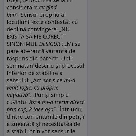
considerare
cu gînd
bun
”
.
Sensul propriu al
locuțiunii este contestat cu
deplină convingere: „NU
EXISTĂ SĂ FIE CORECT
SINONIMUL
DESIGUR”
; „Mi se
pare aberantă varianta de
răspuns din barem”. Unii
semnatari descriu și procesul
interior de stabilire a
sensului:
„Am scris ce
mi-a
venit logic:
cu proprie
inițiativă”
;
„Pur și simplu
cuvîntul ăsta
mi-a trecut direct
prin cap, k idee așa”
. Într-unul
dintre comentariile din petiții
e sugerată și necesitatea de
a stabili prin vot sensurile