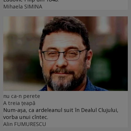
Mihaela SIMINA
nu ca-n perete
A treia țeapă
Num-așa, ca ardeleanul suit în Dealul Clujului,
vorba unui cîntec.
Alin FUMURESCU