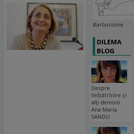
Barburisme
DILEMA
BLOG
Despre
îmbătrînire și
alți demoni
Ana Maria
SANDU