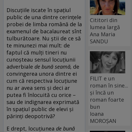
Discuțiile iscate în spațiul
public de una dintre cerințele
Cititori din
probei de limba română de la
lumea largă
examenul de bacalaureat sînt
Ana Maria
tulburătoare. Nu știi de ce să
SANDU
te minunezi mai mult: de
faptul că mulți tineri nu
cunoșteau sensul locuțiunii
adverbiale
de bună seamă,
de
convingerea unora dintre ei
FILIT e un
cum că respectiva locuțiune
roman în sine...
nu ar avea sens și deci ar
și încă un
putea fi înlocuită cu orice –
roman foarte
sau de indignarea exprimată
bun
în spațiul public de elevi și
Ioana
părinți deopotrivă?
MOROȘAN
E drept, locuțiunea
de bună