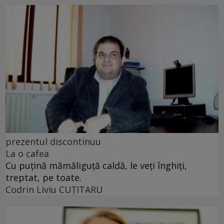
prezentul discontinuu
La o cafea
Cu puţină mămăliguţă caldă, le veţi înghiţi,
treptat, pe toate.
Codrin Liviu CUŢITARU