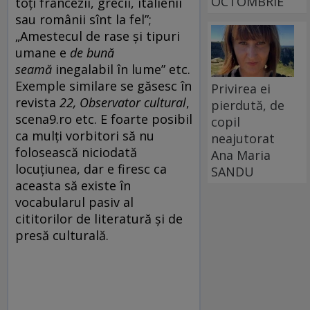
OCTOMBRIE
toți francezii, grecii, italienii
sau românii sînt la fel”;
„Amestecul de rase și tipuri
umane e
de bună
seamă
inegalabil în lume” etc.
Exemple similare se găsesc în
Privirea ei
revista
22, Observator cultural
,
pierdută, de
scena9.ro etc. E foarte posibil
copil
ca mulți vorbitori să nu
neajutorat
folosească niciodată
Ana Maria
locuțiunea, dar e firesc ca
SANDU
aceasta să existe în
vocabularul pasiv al
cititorilor de literatură și de
presă culturală.