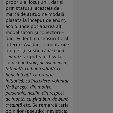
propriu al locuțiunii, dar și
prin statutul acesteia de
marcă de atitudine modală,
plasată la început de enunț,
acolo unde pot apărea alți
modalizatori și conectori –
dar, evident, cu sensuri total
diferite. Așadar, comentariile
din petiții susțin că
de bună
seamă
s-ar putea echivala
cu
de bună voie, de asemenea,
totodată, cu bună știință, cu
bune intenții, cu proprie
inițiativă, cu încredere, voluntar,
fără preget, din motive
personale, nesilit, din respect,
de îndată, cu gînd bun, de bună
credință
etc
.
Se remarcă tăria
opiniilor (pseudo)lingvistice: