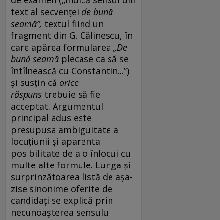
text al secvenței
de bună
seamă”,
textul fiind un
fragment din G. Călinescu, în
care apărea formularea
„De
bună seamă
plecase ca să se
întîlnească cu Constantin...”)
și susțin că
orice
răspuns
trebuie să fie
acceptat. Argumentul
principal adus este
presupusa ambiguitate
a
locuțiunii și aparenta
posibilitate de a o înlocui cu
multe alte formule. Lunga și
surprinzătoarea listă de așa-
zise sinonime oferite de
candidați se explică prin
necunoașterea sensului