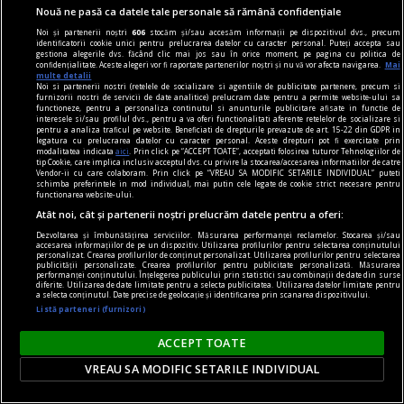
Nouă ne pasă ca datele tale personale să rămână confidențiale
Noi și partenerii noștri
606
stocăm și/sau accesăm informații pe dispozitivul dvs., precum
identificatorii cookie unici pentru prelucrarea datelor cu caracter personal. Puteți accepta sau
gestiona alegerile dvs. făcând clic mai jos sau în orice moment, pe pagina cu politica de
confidențialitate. Aceste alegeri vor fi raportate partenerilor noștri și nu vă vor afecta navigarea.
Mai
multe detalii
Noi si partenerii nostri (retelele de socializare si agentiile de publicitate partenere, precum si
contraintuiția
furnizorii nostri de servicii de date analitice) prelucram date pentru a permite website-ului sa
functioneze, pentru a personaliza continutul si anunturile publicitare afisate in functie de
De ce n-avea Navalnîi șapcă?
interesele si/sau profilul dvs., pentru a va oferi functionalitati aferente retelelor de socializare si
pentru a analiza traficul pe website. Beneficiati de drepturile prevazute de art. 15-22 din GDPR in
Dar trebuie să îi dăm societății ruse credit că
legatura cu prelucrarea datelor cu caracter personal. Aceste drepturi pot fi exercitate prin
modalitatea indicata
aici
. Prin click pe “ACCEPT TOATE”, acceptati folosirea tuturor Tehnologiilor de
măcar a încercat. Sacrificiul lui Navalnîi e dovada.
tip Cookie, care implica inclusiv acceptul dvs. cu privire la stocarea/accesarea informatiilor de catre
Vendor-ii cu care colaboram. Prin click pe “VREAU SA MODIFIC SETARILE INDIVIDUAL” puteti
Teodor TIŢĂ
schimba preferintele in mod individual, mai putin cele legate de cookie strict necesare pentru
functionarea website-ului.
Atât noi, cât și partenerii noștri prelucrăm datele pentru a oferi:
Dezvoltarea și îmbunătățirea serviciilor. Măsurarea performanței reclamelor. Stocarea și/sau
accesarea informațiilor de pe un dispozitiv. Utilizarea profilurilor pentru selectarea conținutului
personalizat. Crearea profilurilor de conținut personalizat. Utilizarea profilurilor pentru selectarea
publicității personalizate. Crearea profilurilor pentru publicitate personalizată. Măsurarea
performanței conținutului. Înțelegerea publicului prin statistici sau combinații de date din surse
diferite. Utilizarea de date limitate pentru a selecta publicitatea. Utilizarea datelor limitate pentru
a selecta conținutul. Date precise de geolocație și identificarea prin scanarea dispozitivului.
Listă parteneri (furnizori)
ACCEPT TOATE
VREAU SA MODIFIC SETARILE INDIVIDUAL