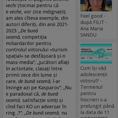
vechi
(tocmai pentru că
e
veche
, vor zice indignații);
Feel good -
am ales cîteva exemple, din
după FILIT -
autori diferiți, din anii 2021-
Ana Maria
2023:
„De bună
SANDU
seamă,
competiția
miliardarilor pentru
controlul viitorului «turism
spațial» se desfășoară și-n
mass-media”; „jucători aflați
Cum își văd
în activitate, clasați între
adolescenții
primii zece din lume și
viitorul? -
care,
de bună seamă,
l-ar
Termenul
învinge azi pe Kasparov”; „Nu
pentru
e paradoxal că,
de bună
înscrieri s-a
seamă
, satisfacție simți și
prelungit până
cînd faci KO un adversar în
la data de 11
ring...?”;
„De bună seamă
, nu