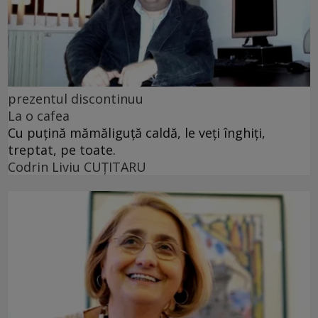
prezentul discontinuu
La o cafea
Cu puţină mămăliguţă caldă, le veţi înghiţi,
treptat, pe toate.
Codrin Liviu CUŢITARU