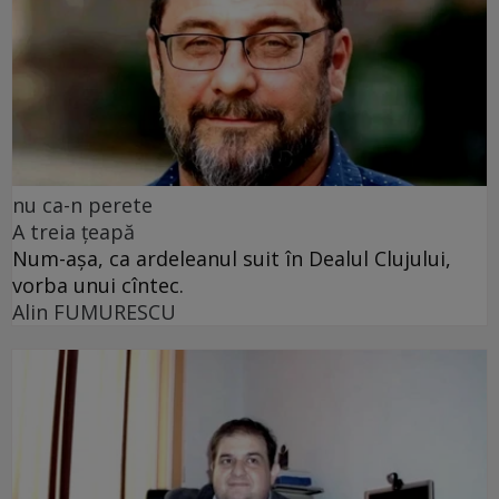
nu ca-n perete
A treia țeapă
Num-așa, ca ardeleanul suit în Dealul Clujului,
vorba unui cîntec.
Alin FUMURESCU