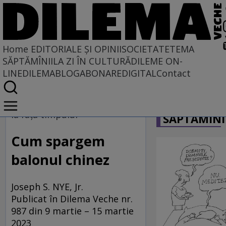
Home
EDITORIALE ȘI OPINII
SOCIETATE
TEMA
SĂPTĂMÎNII
LA ZI ÎN CULTURĂ
DILEME ON-
LINE
DILEMABLOG
ABONARE
DIGITAL
Contact
Home
CARICATU
EDITORIALE ȘI OPINII
la fața timpului
SĂPTĂMÎNI
PE CE LUME TRĂIM
Cum spargem
balonul chinez
Joseph S. NYE, Jr.
Publicat în Dilema Veche nr.
987 din 9 martie – 15 martie
2023