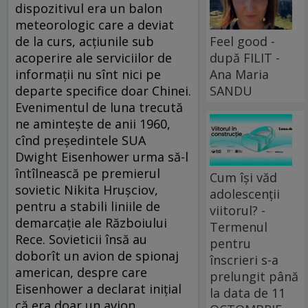
dispozitivul era un balon
meteorologic care a deviat
de la curs, acțiunile sub
Feel good -
acoperire ale serviciilor de
după FILIT -
informații nu sînt nici pe
Ana Maria
departe specifice doar Chinei.
SANDU
Evenimentul de luna trecută
ne amintește de anii 1960,
cînd președintele SUA
Dwight Eisenhower urma să-l
întîlnească pe premierul
Cum își văd
sovietic Nikita Hrușciov,
adolescenții
pentru a stabili liniile de
viitorul? -
demarcație ale Războiului
Termenul
Rece. Sovieticii însă au
pentru
doborît un avion de spionaj
înscrieri s-a
american, despre care
prelungit până
Eisenhower a declarat inițial
la data de 11
că era doar un avion