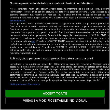
un sport la răsărit
Nouă ne pasă ca datele tale personale să rămână confidențiale
Dacă asculți toate părțile implicate în cazul
Noi și partenerii noștri
606
stocăm și/sau accesăm informații pe dispozitivul dvs., precum
Simonei Halep, inclusiv pe ea însăși, constați că
identificatorii cookie unici pentru prelucrarea datelor cu caracter personal. Puteți accepta sau
gestiona alegerile dvs. făcând clic mai jos sau în orice moment, pe pagina cu politica de
toți ar avea dreptate. Cum vine asta?
confidențialitate. Aceste alegeri vor fi raportate partenerilor noștri și nu vă vor afecta navigarea.
Mai
multe detalii
Care fac un pact cu tine. Și nu mai acceptă nici
Noi si partenerii nostri (retelele de socializare si agentiile de publicitate partenere, precum si
furnizorii nostri de servicii de date analitice) prelucram date pentru a permite website-ului sa
măcar o privire înapoi.
functioneze, pentru a personaliza continutul si anunturile publicitare afisate in functie de
interesele si/sau profilul dvs., pentru a va oferi functionalitati aferente retelelor de socializare si
Radu NAUM
pentru a analiza traficul pe website. Beneficiati de drepturile prevazute de art. 15-22 din GDPR in
legatura cu prelucrarea datelor cu caracter personal. Aceste drepturi pot fi exercitate prin
modalitatea indicata
aici
. Prin click pe “ACCEPT TOATE”, acceptati folosirea tuturor Tehnologiilor de
tip Cookie, care implica inclusiv acceptul dvs. cu privire la stocarea/accesarea informatiilor de catre
Vendor-ii cu care colaboram. Prin click pe “VREAU SA MODIFIC SETARILE INDIVIDUAL” puteti
schimba preferintele in mod individual, mai putin cele legate de cookie strict necesare pentru
functionarea website-ului.
Atât noi, cât și partenerii noștri prelucrăm datele pentru a oferi:
Dezvoltarea și îmbunătățirea serviciilor. Măsurarea performanței reclamelor. Stocarea și/sau
accesarea informațiilor de pe un dispozitiv. Utilizarea profilurilor pentru selectarea conținutului
personalizat. Crearea profilurilor de conținut personalizat. Utilizarea profilurilor pentru selectarea
publicității personalizate. Crearea profilurilor pentru publicitate personalizată. Măsurarea
performanței conținutului. Înțelegerea publicului prin statistici sau combinații de date din surse
diferite. Utilizarea de date limitate pentru a selecta publicitatea. Utilizarea datelor limitate pentru
a selecta conținutul. Date precise de geolocație și identificarea prin scanarea dispozitivului.
Listă parteneri (furnizori)
ACCEPT TOATE
VREAU SA MODIFIC SETARILE INDIVIDUAL