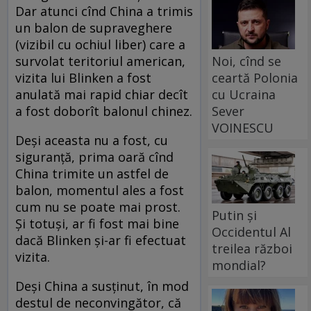
Dar atunci cînd China a trimis
un balon de supraveghere
(vizibil cu ochiul liber) care a
survolat teritoriul american,
Noi, cînd se
vizita lui Blinken a fost
ceartă Polonia
anulată mai rapid chiar decît
cu Ucraina
a fost doborît balonul chinez.
Sever
VOINESCU
Deși aceasta nu a fost, cu
siguranță, prima oară cînd
China trimite un astfel de
balon, momentul ales a fost
cum nu se poate mai prost.
Putin și
Și totuși, ar fi fost mai bine
Occidentul Al
dacă Blinken și-ar fi efectuat
treilea război
vizita.
mondial?
Deși China a susținut, în mod
destul de neconvingător, că