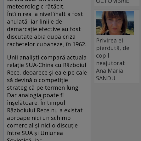
OCTOMBRIE
meteorologic rătăcit.
Întîlnirea la nivel înalt a fost
anulată, iar liniile de
demarcație efective au fost
discutate abia după criza
Privirea ei
rachetelor cubaneze, în 1962.
pierdută, de
copil
Unii analiști compară actuala
neajutorat
relație SUA-China cu Războiul
Ana Maria
Rece, deoarece și ea e pe cale
SANDU
să devină o competiție
strategică pe termen lung.
Dar analogia poate fi
înșelătoare. În timpul
Războiului Rece nu a existat
aproape nici un schimb
comercial și nici o discuție
între SUA și Uniunea
Sovietică, iar