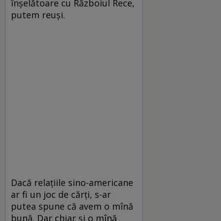
înșelătoare cu Războiul Rece,
putem reuși.
Dacă relațiile sino-americane
ar fi un joc de cărți, s-ar
putea spune că avem o mînă
bună. Dar chiar și o mînă