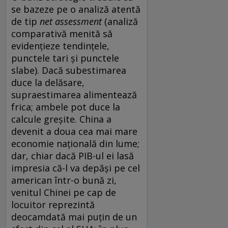
se bazeze pe o analiză atentă
de tip
net assessment
(analiză
comparativă menită să
evidențieze tendințele,
punctele tari și punctele
slabe). Dacă subestimarea
duce la delăsare,
supraestimarea alimentează
frica; ambele pot duce la
calcule greșite. China a
devenit a doua cea mai mare
economie națională din lume;
dar, chiar dacă PIB-ul ei lasă
impresia că-l va depăși pe cel
american într-o bună zi,
venitul Chinei pe cap de
locuitor reprezintă
deocamdată mai puțin de un