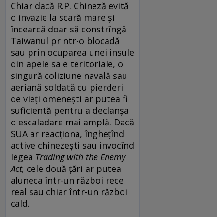
Chiar dacă R.P. Chineză evită
o invazie la scară mare și
încearcă doar să constrîngă
Taiwanul printr-o blocadă
sau prin ocuparea unei insule
din apele sale teritoriale, o
singură coliziune navală sau
aeriană soldată cu pierderi
de vieți omenești ar putea fi
suficientă pentru a declanșa
o escaladare mai amplă. Dacă
SUA ar reacționa, înghețînd
active chinezești sau invocînd
legea
Trading with the Enemy
Act,
cele două țări ar putea
aluneca într-un război rece
real sau chiar într-un război
cald.