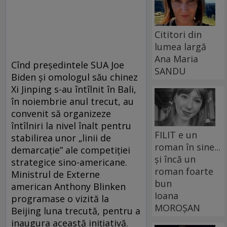
Cititori din
lumea largă
Ana Maria
Cînd președintele SUA Joe
SANDU
Biden și omologul său chinez
Xi Jinping s-au întîlnit în Bali,
în noiembrie anul trecut, au
convenit să organizeze
întîlniri la nivel înalt pentru
FILIT e un
stabilirea unor „linii de
roman în sine...
demarcație” ale competiției
și încă un
strategice sino-americane.
roman foarte
Ministrul de Externe
bun
american Anthony Blinken
Ioana
programase o vizită la
MOROȘAN
Beijing luna trecută, pentru a
inaugura această inițiativă.